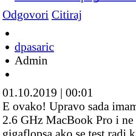
Odgovori
Citiraj
dpasaric
Admin
01.10.2019
|
00:01
E ovako! Upravo sada imam 
2.6 GHz MacBook Pro i ne 
gigaflopsa ako se test radi 