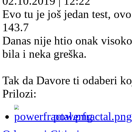
02.10.2019
|
12:22
Evo tu je još jedan test, ovo
143.7
Danas nije htio onak visok
bila i neka greška.
Tak da Davore ti odaberi ko
Prilozi:
powerfractal.png