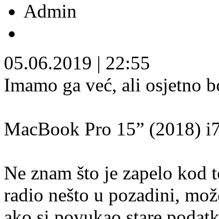
Admin
05.06.2019
|
22:55
Imamo ga već, ali osjetno bo
MacBook Pro 15” (2018) i7
Ne znam što je zapelo kod t
radio nešto u pozadini, mož
ako si povukao stare podatk