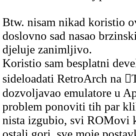
Btw. nisam nikad koristio o
doslovno sad nasao brzinsk
djeluje zanimljivo.
Koristio sam besplatni deve
sideloadati RetroArch na T
dozvoljavao emulatore u App
problem ponoviti tih par kl
nista izgubio, svi ROMovi k
ostali gori, sve moje postavk