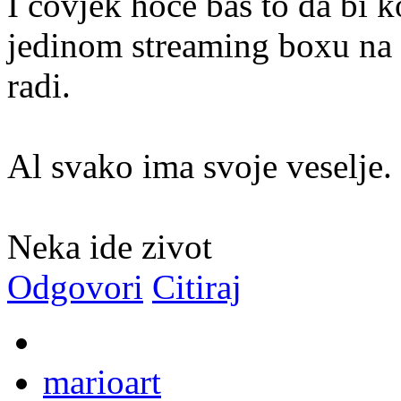
I covjek hoce bas to da bi k
jedinom streaming boxu na 
radi.
Al svako ima svoje veselje.
Neka ide zivot
Odgovori
Citiraj
marioart