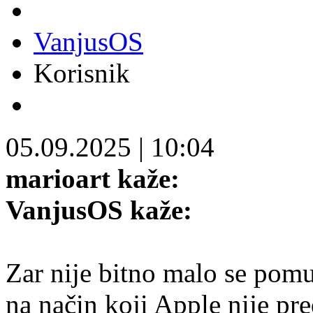
VanjusOS
Korisnik
05.09.2025
|
10:04
marioart kaže:
VanjusOS kaže:
Zar nije bitno malo se pomuč
na način koji Apple nije pr