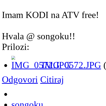
Imam KODI na ATV free!
Hvala @ songoku!!
Prilozi:
IMG_0572.JPG
(
Odgovori
Citiraj
songoku