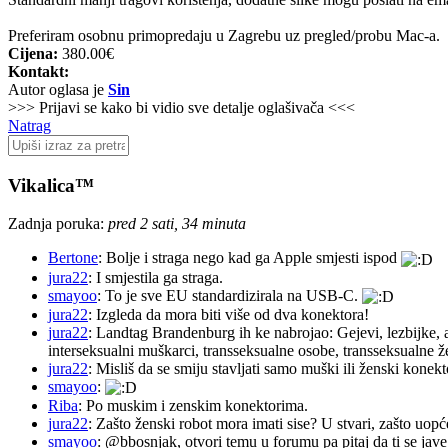
Preferiram osobnu primopredaju u Zagrebu uz pregled/probu Mac-a.
Cijena:
380.00€
Kontakt:
Autor oglasa je
Sin
>>> Prijavi se kako bi vidio sve detalje oglašivača <<<
Natrag
Vikalica™
Zadnja poruka:
pred 2 sati, 34 minuta
Bertone
: Bolje i straga nego kad ga Apple smjesti ispod
jura22
: I smjestila ga straga.
smayoo
: To je sve EU standardizirala na USB-C.
jura22
: Izgleda da mora biti više od dva konektora!
jura22
: Landtag Brandenburg ih ke nabrojao: Gejevi, lezbijke, 
interseksualni muškarci, transseksualne osobe, transseksualne 
jura22
: Misliš da se smiju stavljati samo muški ili ženski konekt
smayoo
:
Riba
: Po muskim i zenskim konektorima.
jura22
: Zašto ženski robot mora imati sise? U stvari, zašto uopć
smayoo
: @bbosnjak, otvori temu u forumu pa pitaj da ti se jave