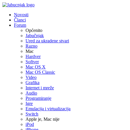
Novosti
Članci
Forum
Općenito
Jabučnjak
Ured za ukradene stvari
Razno
Mac
Hardver
Softver
Mac OS X
Mac OS Classic
Video
Grafika
Internet i mreže
Audio
Programiranje
Igre
Emulacija i virtualizacija
Switch
Apple je, Mac nije
iPod
iPhone