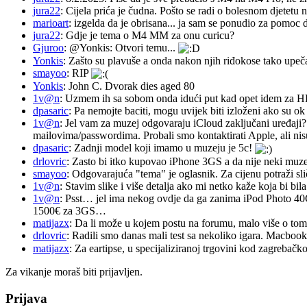
jura22
: Cijela prića je čudna. Pošto se radi o bolesnom djetetu n
marioart
: izgelda da je obrisana... ja sam se ponudio za pomoc d
jura22
: Gdje je tema o M4 MM za onu curicu?
Gjuroo
: @Yonkis: Otvori temu...
Yonkis
: Zašto su plavuše a onda nakon njih riđokose tako upeča
smayoo
: RIP
Yonkis
: John C. Dvorak dies aged 80
1v@n
: Uzmem ih sa sobom onda idući put kad opet idem za 
dpasaric
: Pa nemojte baciti, mogu uvijek biti izloženi ako su ok
1v@n
: Jel vam za muzej odgovaraju iCloud zaključani uređaji?
mailovima/passwordima. Probali smo kontaktirati Apple, ali nisu
dpasaric
: Zadnji model koji imamo u muzeju je 5c!
drlovric
: Zasto bi itko kupovao iPhone 3GS a da nije neki muze
smayoo
: Odgovarajuća "tema" je oglasnik. Za cijenu potraži sli
1v@n
: Stavim slike i više detalja ako mi netko kaže koja bi bi
1v@n
: Psst… jel ima nekog ovdje da ga zanima iPod Photo 40
1500€ za 3GS…
matijazx
: Da li može u kojem postu na forumu, malo više o tome
drlovric
: Radili smo danas mali test sa nekoliko igara. Macb
matijazx
: Za eartipse, u specijaliziranoj trgovini kod zagrebačk
Za vikanje moraš biti prijavljen.
Prijava