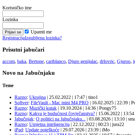
Korisničko ime
Lozinka
Upamti me
Registracija
Izgubljena lozinka?
Prisutni jabučari
accom
,
baka
,
Bertone
,
cariblanco
,
Djuro genijalac
,
drlovric
,
Gjuroo
,
j
Novo na Jabučnjaku
Teme
Razno
:
Ukrajina
|
25.02.2022
|
17:47
|
tino1
Softver
:
FileVault - Mac mini M4 PRO
|
16.02.2025
|
22:39
|
P
Razno
:
Muzički kutak
|
19.10.2024
|
14:36
|
Pongy75
Razno
:
Kakva je budućnost čovječanstva?
|
15.06.2022
|
13:5
Jabučnjak
:
O politici na Jabučnjaku...
|
03.08.2026
|
13:10
|
sma
Razno
:
Umjetna inteligencija
|
22.12.2022
|
00:23
|
jura22
iPad
:
Update poteškoće
|
29.07.2026
|
23:39
|
iMo