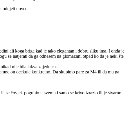
a odnjeti novce.
ini ali koga briga kad je tako elegantan i dobru sliku ima. I onda je
mogu se natjerati da ga odnesem na glomaznni otpad ko da je neki šte
nikad nije bila takva zajednica.
 pomoc on ocekuje konkretno. Da skupimo pare za M4 ili da mu ga
ili se čovjek pogubio u svemu i samo se krivo izrazio ili je stvarno