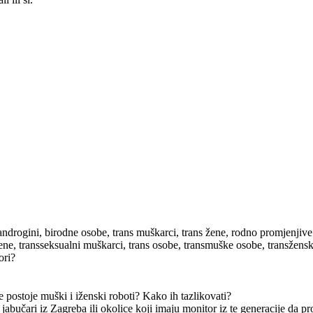
androgini, birodne osobe, trans muškarci, trans žene, rodno promjenjive
žene, transseksualni muškarci, trans osobe, transmuške osobe, transžen
ori?
e postoje muški i iženski roboti? Kako ih tazlikovati?
 jabučari iz Zagreba ili okolice koji imaju monitor iz te generacije da 