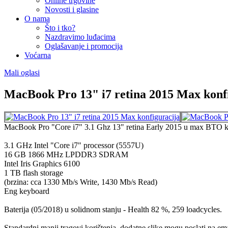
Online trgovine
Novosti i glasine
O nama
Što i tko?
Nazdravimo luđacima
Oglašavanje i promocija
Voćarna
Mali oglasi
MacBook Pro 13" i7 retina 2015 Max konf
MacBook Pro "Core i7" 3.1 Ghz 13" retina Early 2015 u max BTO ko
3.1 GHz Intel "Core i7" processor (5557U)
16 GB 1866 MHz LPDDR3 SDRAM
Intel Iris Graphics 6100
1 TB flash storage
(brzina: cca 1330 Mb/s Write, 1430 Mb/s Read)
Eng keyboard
Baterija (05/2018) u solidnom stanju - Health 82 %, 259 loadcycles.
Standardni manji tragovi korištenja, dodatne slike mogu poslati na email