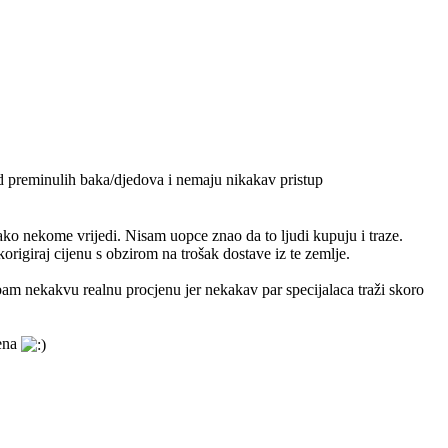
od preminulih baka/djedova i nemaju nikakav pristup
ko nekome vrijedi. Nisam uopce znao da to ljudi kupuju i traze.
origiraj cijenu s obzirom na trošak dostave iz te zemlje.
m nekakvu realnu procjenu jer nekakav par specijalaca traži skoro
mena