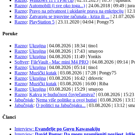
Razno
:
Windows 11 i TPM čip
|
02.11.2025
|
10:57
|
dpasaric
Razno
:
Automobili (i sve oko toga...)
|
24.06.2018
|
09:49
|
jur
Razno
:
Pravo na privatnost i ukidanje prava na enkripciju
|
12.
Razno
:
Zatvaraju se trgovine računala - kriza ili ...
|
21.07.202
Razno
:
PlayStation 5
|
23.11.2020
|
04:04
|
Pongy75
Poruke
Razno
:
Ukrajina
| 04.08.2026
|
18:34
|
tino1
Razno
:
Ukrajina
| 04.08.2026
|
17:43
|
smayoo
Razno
:
Ukrajina
| 04.08.2026
|
11:49
|
Yonkis
Softver
:
FileVault - Mac mini M4 PRO
| 04.08.2026
|
09:14
|
P
Razno
:
Ukrajina
| 04.08.2026
|
05:14
|
tino1
Razno
:
Muzički kutak
| 03.08.2026
|
17:28
|
Pongy75
Razno
:
Ukrajina
| 03.08.2026
|
16:42
|
drlovric
Razno
:
Muzički kutak
| 03.08.2026
|
16:00
|
Riba
Razno
:
Ukrajina
| 03.08.2026
|
15:29
|
smayoo
Razno
:
Kakva je budućnost čovječanstva?
| 03.08.2026
|
15:2
Jabučnjak
:
Nema više politike u ovoj butigi
| 03.08.2026
|
13:1
Jabučnjak
:
O politici na Jabučnjaku...
| 03.08.2026
|
13:12
|
sma
Članci
Interview:
Evanđelje po Guyu Kawasakiju
Interview:
David Pogue: Da mogu promijeniti povijest, izlij