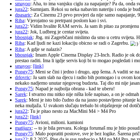
smayoo
: Aha, to ima vanjsku ciglu za napajanje? Pa da, onda s
jura22
: Sumnjam. Rekoi su neka nabavim nateriju i onda je budu 
dpasaric
: Za Cinemu 23 prvo provjeri da nije samo napajanje, 
Riba
: Vjerojatno su pretrpani poslom kao i svi.
jura22
: Vidim hvalite RAM servis. Ja sam ih pitao za promjenu ba
jura22
: Jok, Ludbreg je centar svijeta.
bbosnjak
: Jbg. mi Zagrebčani mislimo da smo u cetru svijeta. H
Riba
: Kad ljudi ne kazi lokaciju obicno se radi o Zagrebu.
Riba
: A gdje se nalazis?
bbosnjak
: Imam Apple Cinema Display 23-Inch. Radio je ok do pr
prestao raditi. Ima li igdje servis koji bi to mogao pogledati 
smayoo
:
[link]
Pongy75
: Meni se čini i jedno i drugo, app šema. A vaditi se n
drlovric
: Ja sam slab na djecu i radio bih pomogao i u ovom k
nekako nadjemo unutar njegovog budzeta. Taj dio mi nije jasan.
Pongy75
: Napad je najbolja obrana - kad te uberu!
Sarek
: I stvarno mu nitko nije ništa loše napisao, a on je odm
Sarek
: Meni je isto bilo čudno da na jasno postavljeno pitanje 
neka muljaža. U svakom slučaju trebalo bi objašnjenje od dotičn
jura22
: Tu je pitao nesto za MacMini M4 > M4 Pro
jura22
:
[link]
Pongy75
: Avioni, milioni. kamioni
matijazx
: -- to je bila prevara. Kolega forumaš mu je htio posud
Pongy75
: Malo popratiti postove, sve je bez logike. Šarena pri
jura22
: 8.2.2025. Pise da je sve prebacio s M4 na M4 Pro, ne z