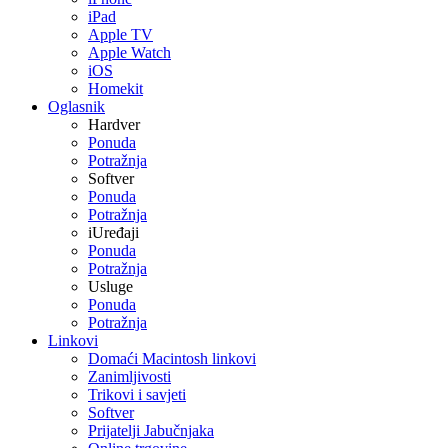
iPad
Apple TV
Apple Watch
iOS
Homekit
Oglasnik
Hardver
Ponuda
Potražnja
Softver
Ponuda
Potražnja
iUređaji
Ponuda
Potražnja
Usluge
Ponuda
Potražnja
Linkovi
Domaći Macintosh linkovi
Zanimljivosti
Trikovi i savjeti
Softver
Prijatelji Jabučnjaka