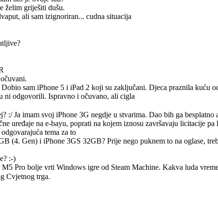
e želim griješiti dušu.
vaput, ali sam izignoriran... cudna situacija
tljive?
HR
 očuvani.
 Dobio sam iPhone 5 i iPad 2 koji su zaključani. Djeca praznila kuću 
 ni odgovorili. Ispravno i očuvano, ali cigla
j? :/ Ja imam svoj iPhone 3G negdje u stvarima. Dao bih ga besplatno a
čne uređaje na e-bayu, poprati na kojem iznosu završavaju licitacije pa k
la odgovarajuća tema za to
GB (4. Gen) i iPhone 3GS 32GB? Prije nego puknem to na oglase, treba
? :-)
ook M5 Pro bolje vrti Windows igre od Steam Machine. Kakva luda vre
og Cvjetnog trga.