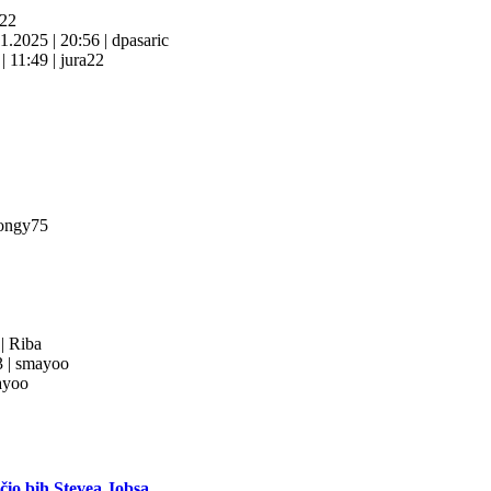
a22
11.2025
|
20:56
|
dpasaric
6
|
11:49
|
jura22
ongy75
3
|
Riba
3
|
smayoo
yoo
ečio bih Stevea Jobsa