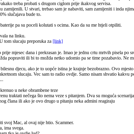
vakako treba probati s drugom ciglom prije ikakvog servisa.
zamijenili. U stvari, trebao sam je nabaviti, sam zamijeniti i inda njim
90% slučajava bude to.
terije pa su poceli kolutati s ocima. Kao da su me htjeli otpiliti.
vala na linku.
U tom slucaju preporuka za
[link]
ije mjesec dana i prekrasan je. Imao je jednu crtu mrtvih pisela po sred
i možda popraviti ili bi to možda netko udomio pa se time pozabavio. Ne 
a bilesnu djecu, ako je to uopće istina je krajnje bezobrazno. Ovo mjesto 
onkretnom slucaju. Vec sam to radio ovdje. Samo nisam shvatio kakvu
..
ah krenuo u neke obrambene teze
krenu traktati nečega što nema veze s pitanjem. Dva su moguća scenarija 
og člana ili ako je ovo drugo u pitanju neka admini reagiraju
iti svoj Mac, al ovaj nije htio. Scammer.
ča, ima svega.
nam tko je ovdje lud?