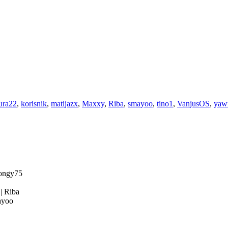
ura22
,
korisnik
,
matijazx
,
Maxxy
,
Riba
,
smayoo
,
tino1
,
VanjusOS
,
yaw
ongy75
4
|
Riba
yoo