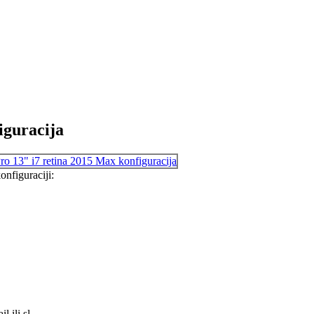
iguracija
nfiguraciji:
 ili sl.