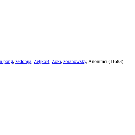
n pong
,
zedonija
,
ZeljkoB
,
Zoki
,
zoranowsky
, Anonimci (11683)