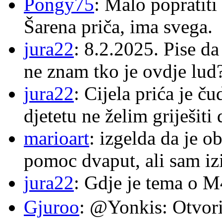
Pongy75
: Malo popratiti
Šarena priča, ima svega.
jura22
: 8.2.2025. Pise d
ne znam tko je ovdje lud
jura22
: Cijela prića je č
djetetu ne želim griješiti
marioart
: izgelda da je o
pomoc dvaput, ali sam izi
jura22
: Gdje je tema o 
Gjuroo
: @Yonkis: Otvori