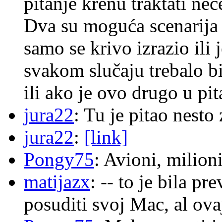
pitanje krenu traktati ne
Dva su moguća scenarija 
samo se krivo izrazio ili
svakom slučaju trebalo b
ili ako je ovo drugo u pi
jura22
: Tu je pitao nes
jura22
:
[link]
Pongy75
: Avioni, milion
matijazx
: -- to je bila p
posuditi svoj Mac, al ova