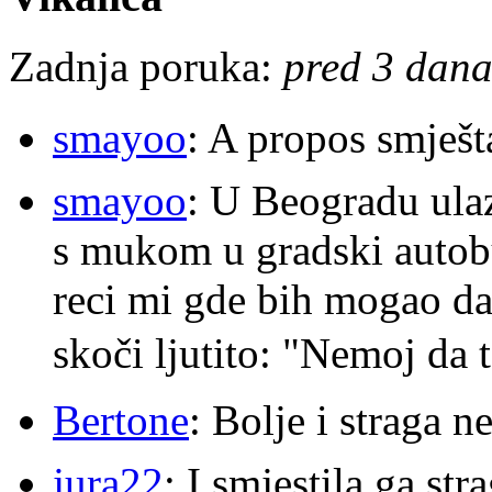
Zadnja poruka:
pred 3 dana
smayoo
: A propos smješt
smayoo
: U Beogradu ulaz
s mukom u gradski autobu
reci mi gde bih mogao da 
skoči ljutito: "Nemoj da 
Bertone
: Bolje i straga 
jura22
: I smjestila ga str