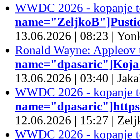
WWDC 2026 - kopanje t
name="ZeljkoB"]Pustio 
13.06.2026
|
08:23
|
Yonk
Ronald Wayne: Appleov t
name="dpasaric"]Koja je
13.06.2026
|
03:40
|
Jaka
WWDC 2026 - kopanje t
name="dpasaric"]https:/
12.06.2026
|
15:27
|
Zelj
WWDC 2026 - kopanje t