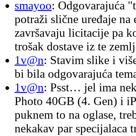
smayoo
: Odgovarajuća "t
potraži slične uređaje na
završavaju licitacije pa k
trošak dostave iz te zemlj
1v@n
: Stavim slike i vi
bi bila odgovarajuća tema
1v@n
: Psst… jel ima ne
Photo 40GB (4. Gen) i i
puknem to na oglase, tre
nekakav par specijalaca