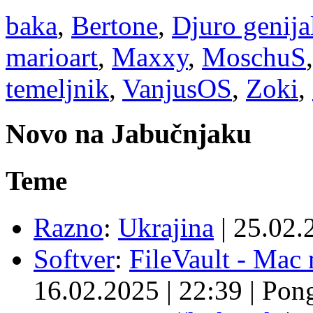
baka
,
Bertone
,
Djuro genija
marioart
,
Maxxy
,
MoschuS
temeljnik
,
VanjusOS
,
Zoki
,
Novo na Jabučnjaku
Teme
Razno
:
Ukrajina
|
25.02.
Softver
:
FileVault - Ma
16.02.2025
|
22:39
|
Pon