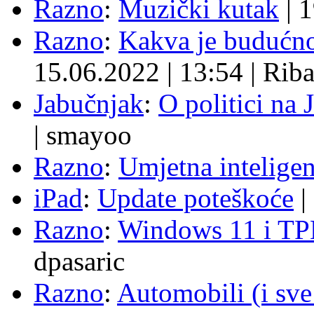
Razno
:
Muzički kutak
|
1
Razno
:
Kakva je budućno
15.06.2022
|
13:54
|
Rib
Jabučnjak
:
O politici na 
|
smayoo
Razno
:
Umjetna inteligen
iPad
:
Update poteškoće
|
Razno
:
Windows 11 i TP
dpasaric
Razno
:
Automobili (i sve