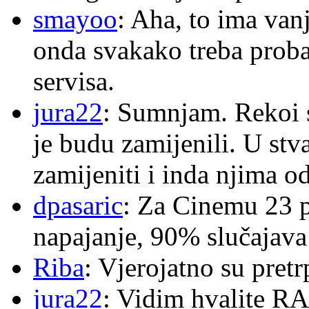
smayoo
: Aha, to ima van
onda svakako treba proba
servisa.
jura22
: Sumnjam. Rekoi s
je budu zamijenili. U stva
zamijeniti i inda njima o
dpasaric
: Za Cinemu 23 p
napajanje, 90% slučajava
Riba
: Vjerojatno su pretr
jura22
: Vidim hvalite RA