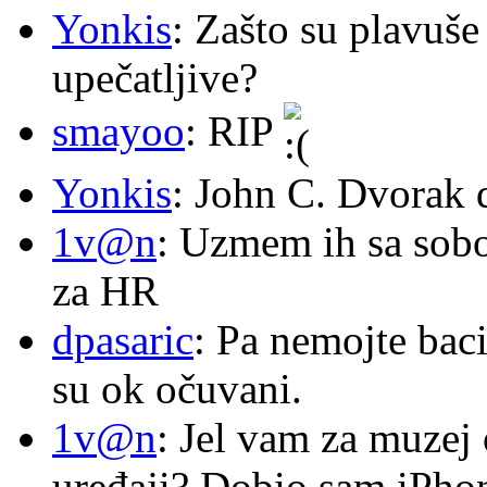
Yonkis
: Zašto su plavuše
upečatljive?
smayoo
: RIP
Yonkis
: John C. Dvorak 
1v@n
: Uzmem ih sa sob
za HR
dpasaric
: Pa nemojte baci
su ok očuvani.
1v@n
: Jel vam za muzej
uređaji? Dobio sam iPhone