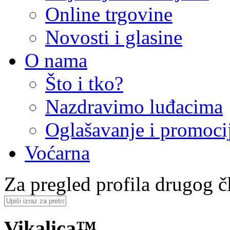
Online trgovine
Novosti i glasine
O nama
Što i tko?
Nazdravimo luđacima
Oglašavanje i promoci
Voćarna
Za pregled profila drugog čl
Vikalica™