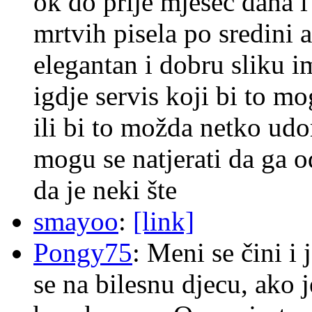
ok do prije mjesec dana i
mrtvih pisela po sredini a
elegantan i dobru sliku im
igdje servis koji bi to m
ili bi to možda netko ud
mogu se natjerati da ga
da je neki šte
smayoo
:
[link]
Pongy75
: Meni se čini i
se na bilesnu djecu, ako j