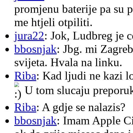
promjenu baterije pa su p
me htjeli otpiliti.
jura22
: Jok, Ludbreg je c
bbosnjak
: Jbg. mi Zagre
svijeta. Hvala na linku.
Riba
: Kad ljudi ne kazi 
U tom slucaju preporu
Riba
: A gdje se nalazis?
bbosnjak
: Imam Apple Ci