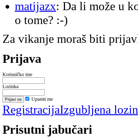
matijazx
: Da li može u k
o tome? :-)
Za vikanje moraš biti prijav
Prijava
Korisničko ime
Lozinka
Upamti me
Registracija
Izgubljena lozi
Prisutni jabučari