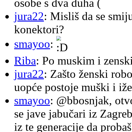
osobe s dva duha (
jura22
: Misliš da se smij
konektori?
smayoo
:
Riba
: Po muskim i zensk
jura22
: Zašto ženski robo
uopće postoje muški i iže
smayoo
: @bbosnjak, otvo
se jave jabučari iz Zagre
iz te generacije da proba