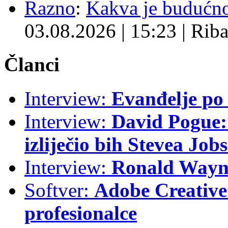
Razno
:
Kakva je budućno
03.08.2026
|
15:23
|
Rib
Članci
Interview:
Evanđelje p
Interview:
David Pogue: 
izliječio bih Stevea Job
Interview:
Ronald Wayne
Softver:
Adobe Creative 
profesionalce