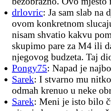
bezobrazno. Ovo mjesto n
drlovric
: Ja sam slab na 
ovom konkretnom slucaju
nisam shvatio kakvu pom
skupimo pare za M4 ili 
njegovog budzeta. Taj dio
Pongy75
: Napad je najbo
Sarek
: I stvarno mu nitko
odmah krenuo u neke ob
Sarek
: Meni je isto bilo