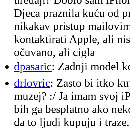
Djeca praznila kuću od p
nikakav pristup mailovi
kontaktirati Apple, ali ni
očuvano, ali cigla
dpasaric
: Zadnji model k
drlovric
: Zasto bi itko k
muzej? :/ Ja imam svoj i
bih ga besplatno ako nek
da to ljudi kupuju i traze.