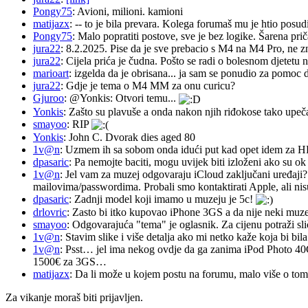
Pongy75
: Avioni, milioni. kamioni
matijazx
: -- to je bila prevara. Kolega forumaš mu je htio posud
Pongy75
: Malo popratiti postove, sve je bez logike. Šarena pri
jura22
: 8.2.2025. Pise da je sve prebacio s M4 na M4 Pro, ne z
jura22
: Cijela prića je čudna. Pošto se radi o bolesnom djetetu n
marioart
: izgelda da je obrisana... ja sam se ponudio za pomoc d
jura22
: Gdje je tema o M4 MM za onu curicu?
Gjuroo
: @Yonkis: Otvori temu...
Yonkis
: Zašto su plavuše a onda nakon njih riđokose tako upeča
smayoo
: RIP
Yonkis
: John C. Dvorak dies aged 80
1v@n
: Uzmem ih sa sobom onda idući put kad opet idem za 
dpasaric
: Pa nemojte baciti, mogu uvijek biti izloženi ako su ok
1v@n
: Jel vam za muzej odgovaraju iCloud zaključani uređaji?
mailovima/passwordima. Probali smo kontaktirati Apple, ali nisu
dpasaric
: Zadnji model koji imamo u muzeju je 5c!
drlovric
: Zasto bi itko kupovao iPhone 3GS a da nije neki muze
smayoo
: Odgovarajuća "tema" je oglasnik. Za cijenu potraži sli
1v@n
: Stavim slike i više detalja ako mi netko kaže koja bi bi
1v@n
: Psst… jel ima nekog ovdje da ga zanima iPod Photo 40
1500€ za 3GS…
matijazx
: Da li može u kojem postu na forumu, malo više o tome
Za vikanje moraš biti prijavljen.