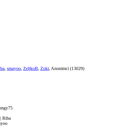
iba
,
smayoo
,
ZeljkoB
,
Zoki
, Anonimci (13029)
ongy75
4
|
Riba
yoo