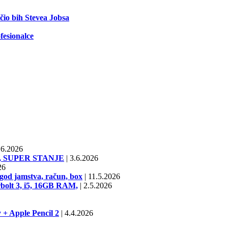
ečio bih Stevea Jobsa
fesionalce
6.2026
SD, SUPER STANJE
|
3.6.2026
26
od jamstva, račun, box
|
11.5.2026
bolt 3, i5, 16GB RAM,
|
2.5.2026
 + Apple Pencil 2
|
4.4.2026