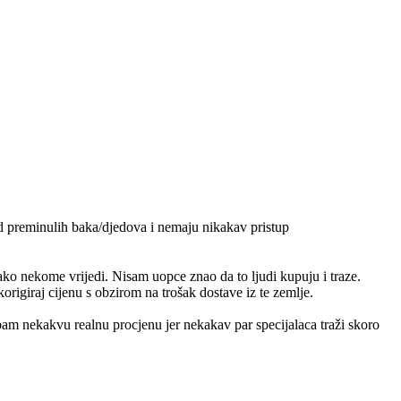
od preminulih baka/djedova i nemaju nikakav pristup
ko nekome vrijedi. Nisam uopce znao da to ljudi kupuju i traze.
origiraj cijenu s obzirom na trošak dostave iz te zemlje.
m nekakvu realnu procjenu jer nekakav par specijalaca traži skoro