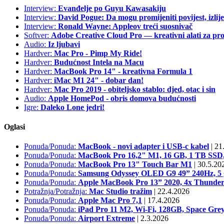
Interview:
Evanđelje po Guyu Kawasakiju
Interview:
David Pogue: Da mogu promijeniti povijest, izlij
Interview:
Ronald Wayne: Appleov treći suosnivač
Softver:
Adobe Creative Cloud Pro — kreativni alati za pro
Audio:
Iz ljubavi
Hardver:
Mac Pro - Pimp My Ride!
Hardver:
Budućnost Intela na Macu
Hardver:
MacBook Pro 14" - kreativna Formula 1
Hardver:
iMac M1 24" - dobar dan!
Hardver:
Mac Pro 2019 - obiteljsko stablo: djed, otac i sin
Audio:
Apple HomePod - obris domova budućnosti
Igre:
Daleko Lone jedri!
Oglasi
Ponuda/Ponuda:
MacBook - novi adapter i USB-c kabel
|
21.
Ponuda/Ponuda:
MacBook Pro 16,2" M1, 16 GB, 1 TB S
Ponuda/Ponuda:
MacBook Pro 13" Touch Bar M1
|
30.5.20
Ponuda/Ponuda:
Samsung Odyssey OLED G9 49” 240Hz, 5 g
Ponuda/Ponuda:
Apple MacBook Pro 13” 2020, 4x Thunder
Potražnja/Potražnja:
Mac Studio tražim
|
22.4.2026
Ponuda/Ponuda:
Apple Mac Pro 7,1
|
17.4.2026
Ponuda/Ponuda:
iPad Pro 11 M2, Wi-Fi, 128GB, Space Grey
Ponuda/Ponuda:
Airport Extreme
|
2.3.2026