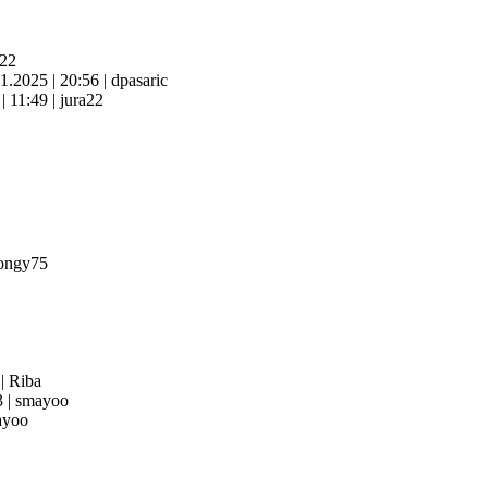
a22
11.2025
|
20:56
|
dpasaric
6
|
11:49
|
jura22
ongy75
3
|
Riba
3
|
smayoo
yoo