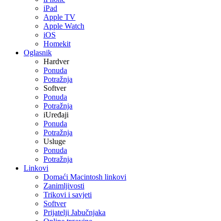
iPad
Apple TV
Apple Watch
iOS
Homekit
Oglasnik
Hardver
Ponuda
Potražnja
Softver
Ponuda
Potražnja
iUređaji
Ponuda
Potražnja
Usluge
Ponuda
Potražnja
Linkovi
Domaći Macintosh linkovi
Zanimljivosti
Trikovi i savjeti
Softver
Prijatelji Jabučnjaka