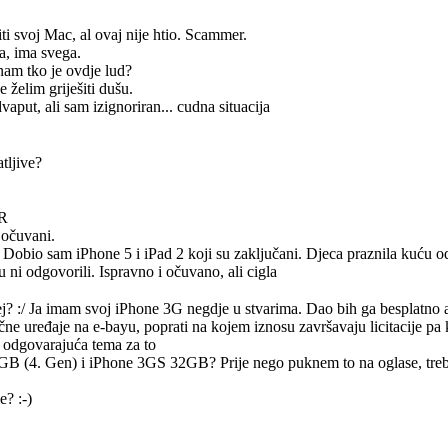
iti svoj Mac, al ovaj nije htio. Scammer.
ča, ima svega.
nam tko je ovdje lud?
e želim griješiti dušu.
vaput, ali sam izignoriran... cudna situacija
tljive?
HR
 očuvani.
 Dobio sam iPhone 5 i iPad 2 koji su zaključani. Djeca praznila kuću 
 ni odgovorili. Ispravno i očuvano, ali cigla
j? :/ Ja imam svoj iPhone 3G negdje u stvarima. Dao bih ga besplatno a
čne uređaje na e-bayu, poprati na kojem iznosu završavaju licitacije pa k
la odgovarajuća tema za to
GB (4. Gen) i iPhone 3GS 32GB? Prije nego puknem to na oglase, treba
? :-)