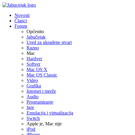
Novosti
Članci
Forum
Općenito
Jabučnjak
Ured za ukradene stvari
Razno
Mac
Hardver
Softver
Mac OS X
Mac OS Classic
Video
Grafika
Internet i mreže
Audio
Programiranje
Igre
Emulacija i virtualizacija
Switch
Apple je, Mac nije
iPod
iPhone