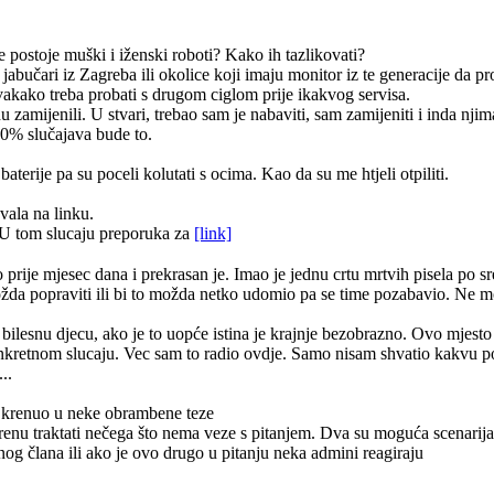
e postoje muški i iženski roboti? Kako ih tazlikovati?
 jabučari iz Zagreba ili okolice koji imaju monitor iz te generacije da 
vakako treba probati s drugom ciglom prije ikakvog servisa.
zamijenili. U stvari, trebao sam je nabaviti, sam zamijeniti i inda njim
90% slučajava bude to.
terije pa su poceli kolutati s ocima. Kao da su me htjeli otpiliti.
vala na linku.
U tom slucaju preporuka za
[link]
ije mjesec dana i prekrasan je. Imao je jednu crtu mrtvih pisela po sred
i možda popraviti ili bi to možda netko udomio pa se time pozabavio. Ne 
a bilesnu djecu, ako je to uopće istina je krajnje bezobrazno. Ovo mjesto 
onkretnom slucaju. Vec sam to radio ovdje. Samo nisam shvatio kakvu
..
ah krenuo u neke obrambene teze
krenu traktati nečega što nema veze s pitanjem. Dva su moguća scenarija 
og člana ili ako je ovo drugo u pitanju neka admini reagiraju