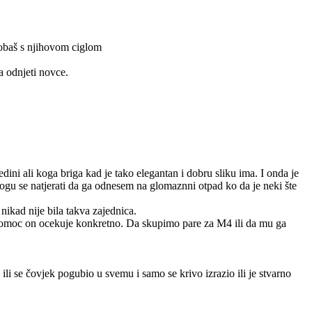
probaš s njihovom ciglom
a odnjeti novce.
ini ali koga briga kad je tako elegantan i dobru sliku ima. I onda je
mogu se natjerati da ga odnesem na glomaznni otpad ko da je neki šte
nikad nije bila takva zajednica.
 pomoc on ocekuje konkretno. Da skupimo pare za M4 ili da mu ga
ili se čovjek pogubio u svemu i samo se krivo izrazio ili je stvarno