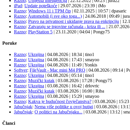
Razno
:
Umjetna inteligencija
|
22.12.2022
|
00:23
|
jura22
iPad
:
Update poteškoće
|
29.07.2026
|
23:39
|
iMo
Razno
:
Windows 11 i TPM čip
|
02.11.2025
|
10:57
|
dpasaric
Razno
:
Automobili (i sve oko toga...)
|
24.06.2018
|
09:49
|
jur
Razno
:
Pravo na privatnost i ukidanje prava na enkripciju
|
12.
Razno
:
Zatvaraju se trgovine računala - kriza ili ...
|
21.07.202
Razno
:
PlayStation 5
|
23.11.2020
|
04:04
|
Pongy75
Poruke
Razno
:
Ukrajina
| 04.08.2026
|
18:34
|
tino1
Razno
:
Ukrajina
| 04.08.2026
|
17:43
|
smayoo
Razno
:
Ukrajina
| 04.08.2026
|
11:49
|
Yonkis
Softver
:
FileVault - Mac mini M4 PRO
| 04.08.2026
|
09:14
|
P
Razno
:
Ukrajina
| 04.08.2026
|
05:14
|
tino1
Razno
:
Muzički kutak
| 03.08.2026
|
17:28
|
Pongy75
Razno
:
Ukrajina
| 03.08.2026
|
16:42
|
drlovric
Razno
:
Muzički kutak
| 03.08.2026
|
16:00
|
Riba
Razno
:
Ukrajina
| 03.08.2026
|
15:29
|
smayoo
Razno
:
Kakva je budućnost čovječanstva?
| 03.08.2026
|
15:2
Jabučnjak
:
Nema više politike u ovoj butigi
| 03.08.2026
|
13:1
Jabučnjak
:
O politici na Jabučnjaku...
| 03.08.2026
|
13:12
|
sma
Članci