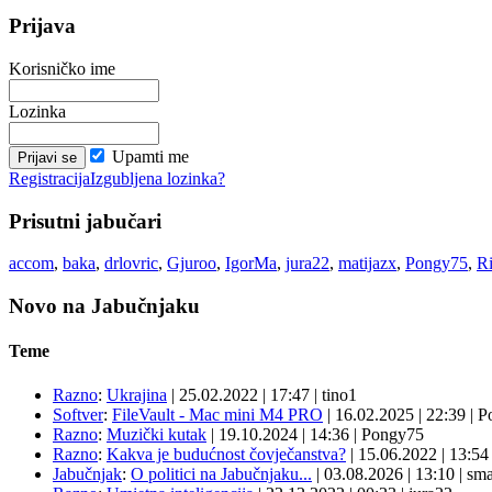
Prijava
Korisničko ime
Lozinka
Upamti me
Registracija
Izgubljena lozinka?
Prisutni jabučari
accom
,
baka
,
drlovric
,
Gjuroo
,
IgorMa
,
jura22
,
matijazx
,
Pongy75
,
R
Novo na Jabučnjaku
Teme
Razno
:
Ukrajina
|
25.02.2022
|
17:47
|
tino1
Softver
:
FileVault - Mac mini M4 PRO
|
16.02.2025
|
22:39
|
P
Razno
:
Muzički kutak
|
19.10.2024
|
14:36
|
Pongy75
Razno
:
Kakva je budućnost čovječanstva?
|
15.06.2022
|
13:5
Jabučnjak
:
O politici na Jabučnjaku...
|
03.08.2026
|
13:10
|
sma