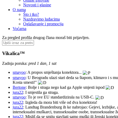
Online trgovine
Novosti i glasine
O nama
Što i tko?
Nazdravimo luđacima
Oglašavanje i promocija
Voćarna
Za pregled profila drugog člana moraš biti prijavljen.
Vikalica™
Zadnja poruka:
pred 1 dan, 1 sat
smayoo
: A propos smještanja konektora...
smayoo
: U Beogradu ulazi stari deda sa štapom, klimavo i s mu
Kosta smesti!"
Bertone
: Bolje i straga nego kad ga Apple smjesti ispod
jura22
: I smjestila ga straga.
smayoo
: To je sve EU standardizirala na USB-C.
jura22
: Izgleda da mora biti više od dva konektora!
jura22
: Landtag Brandenburg ih ke nabrojao: Gejevi, lezbijke, 
interseksualni muškarci, transseksualne osobe, transseksualne 
jura22
: Misliš da se smiju stavljati samo muški ili ženski konekt