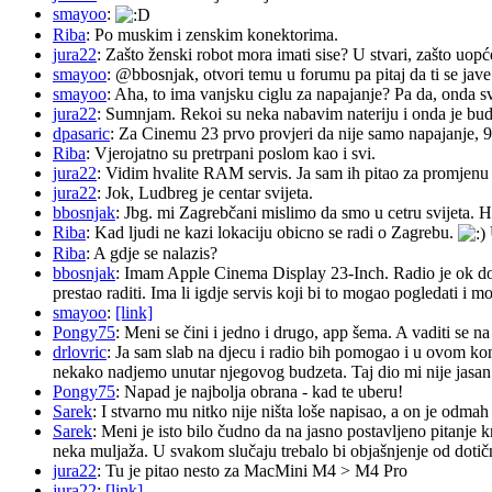
smayoo
:
Riba
: Po muskim i zenskim konektorima.
jura22
: Zašto ženski robot mora imati sise? U stvari, zašto uopć
smayoo
: @bbosnjak, otvori temu u forumu pa pitaj da ti se jave
smayoo
: Aha, to ima vanjsku ciglu za napajanje? Pa da, onda s
jura22
: Sumnjam. Rekoi su neka nabavim nateriju i onda je budu 
dpasaric
: Za Cinemu 23 prvo provjeri da nije samo napajanje, 
Riba
: Vjerojatno su pretrpani poslom kao i svi.
jura22
: Vidim hvalite RAM servis. Ja sam ih pitao za promjenu ba
jura22
: Jok, Ludbreg je centar svijeta.
bbosnjak
: Jbg. mi Zagrebčani mislimo da smo u cetru svijeta. H
Riba
: Kad ljudi ne kazi lokaciju obicno se radi o Zagrebu.
Riba
: A gdje se nalazis?
bbosnjak
: Imam Apple Cinema Display 23-Inch. Radio je ok do pr
prestao raditi. Ima li igdje servis koji bi to mogao pogledati 
smayoo
:
[link]
Pongy75
: Meni se čini i jedno i drugo, app šema. A vaditi se n
drlovric
: Ja sam slab na djecu i radio bih pomogao i u ovom k
nekako nadjemo unutar njegovog budzeta. Taj dio mi nije jasan.
Pongy75
: Napad je najbolja obrana - kad te uberu!
Sarek
: I stvarno mu nitko nije ništa loše napisao, a on je odm
Sarek
: Meni je isto bilo čudno da na jasno postavljeno pitanje 
neka muljaža. U svakom slučaju trebalo bi objašnjenje od dotičn
jura22
: Tu je pitao nesto za MacMini M4 > M4 Pro
jura22
:
[link]