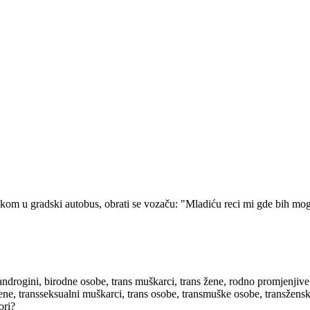
kom u gradski autobus, obrati se vozaču: "Mladiću reci mi gde bih mogao
androgini, birodne osobe, trans muškarci, trans žene, rodno promjenjive
žene, transseksualni muškarci, trans osobe, transmuške osobe, transžen
ori?