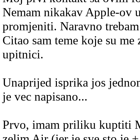
Nemam nikakav Apple-ov ur
promjeniti. Naravno treba
Citao sam teme koje su me z
upitnici.
Unaprijed isprika jos jedno
je vec napisano...
Prvo, imam priliku kuptiti
zelim Air (jer je sve sto je 