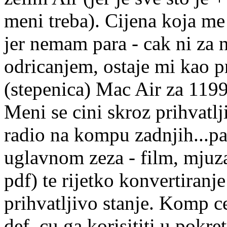
meni treba). Cijena koja me
jer nemam para - cak ni za 
odricanjem, ostaje mi kao pr
(stepenica) Mac Air za 11
Meni se cini skroz prihvatlj
radio na kompu zadnjih...pa 
uglavnom zeza - film, mjuza
pdf) te rijetko konvertiranj
prihvatljivo stanje. Komp c
def. cu ga korisititi u pokr