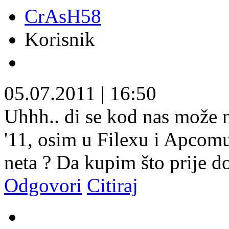
CrAsH58
Korisnik
05.07.2011
|
16:50
Uhhh.. di se kod nas može na
'11, osim u Filexu i Apcom
neta ? Da kupim što prije d
Odgovori
Citiraj