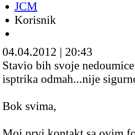
JCM
Korisnik
04.04.2012
|
20:43
Stavio bih svoje nedoumice
isptrika odmah...nije sigur
Bok svima,
Moj prvi kontakt sa ovim f