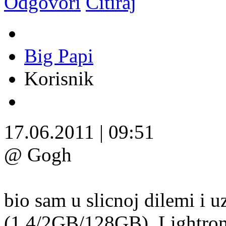
Odgovori
Citiraj
Big Papi
Korisnik
17.06.2011
|
09:51
@ Gogh
bio sam u slicnoj dilemi i u
(1.4/2GB/128GB). Lightrom