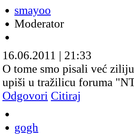
smayoo
Moderator
16.06.2011
|
21:33
O tome smo pisali već zilij
upiši u tražilicu foruma "NT
Odgovori
Citiraj
gogh