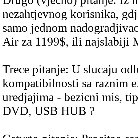
nezahtjevnog korisnika, gd
samo jednom nadogradjivao (
Air za 1199$, ili najslabij
Trece pitanje: U slucaju od
kompatibilnosti sa raznim 
uredjajima - bezicni mis, 
DVD, USB HUB ?