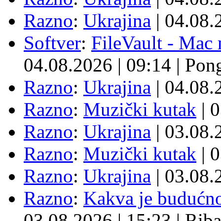
Razno
:
Ukrajina
| 04.08
Softver
:
FileVault - Ma
04.08.2026
|
09:14
|
Pon
Razno
:
Ukrajina
| 04.08
Razno
:
Muzički kutak
| 
Razno
:
Ukrajina
| 03.08
Razno
:
Muzički kutak
| 
Razno
:
Ukrajina
| 03.08
Razno
:
Kakva je budućno
03.08.2026
|
15:23
|
Rib