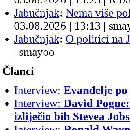
Jabučnjak
:
Nema više pol
03.08.2026
|
13:13
|
sma
Jabučnjak
:
O politici na 
|
smayoo
Članci
Interview:
Evanđelje p
Interview:
David Pogue: 
izliječio bih Stevea Job
Interview:
Ronald Wayne