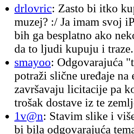
drlovric
: Zasto bi itko k
muzej? :/ Ja imam svoj i
bih ga besplatno ako nek
da to ljudi kupuju i traze.
smayoo
: Odgovarajuća "t
potraži slične uređaje na
završavaju licitacije pa k
trošak dostave iz te zemlj
1v@n
: Stavim slike i vi
bi bila odgovarajuća tema