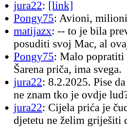
jura22
:
[link]
Pongy75
: Avioni, milion
matijazx
: -- to je bila p
posuditi svoj Mac, al ova
Pongy75
: Malo popratiti
Šarena priča, ima svega.
jura22
: 8.2.2025. Pise d
ne znam tko je ovdje lud
jura22
: Cijela prića je č
djetetu ne želim griješiti