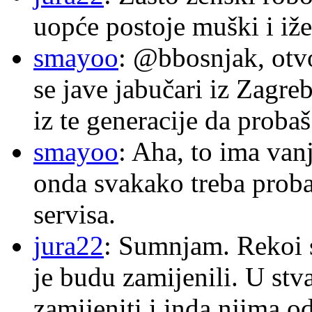
uopće postoje muški i iže
smayoo
: @bbosnjak, otvo
se jave jabučari iz Zagre
iz te generacije da proba
smayoo
: Aha, to ima van
onda svakako treba proba
servisa.
jura22
: Sumnjam. Rekoi s
je budu zamijenili. U stva
zamijeniti i inda njima o