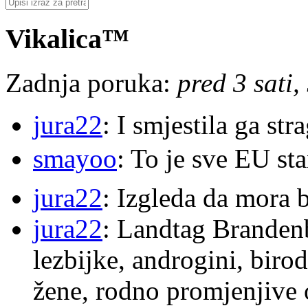
Vikalica™
Zadnja poruka:
pred 3 sati,
jura22
: I smjestila ga str
smayoo
: To je sve EU s
jura22
: Izgleda da mora b
jura22
: Landtag Brandenb
lezbijke, androgini, biro
žene, rodno promjenjive 