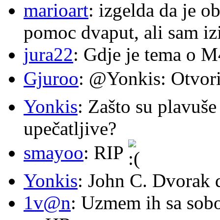
marioart
: izgelda da je o
pomoc dvaput, ali sam izi
jura22
: Gdje je tema o 
Gjuroo
: @Yonkis: Otvori
Yonkis
: Zašto su plavuše
upečatljive?
smayoo
: RIP
Yonkis
: John C. Dvorak 
1v@n
: Uzmem ih sa sob