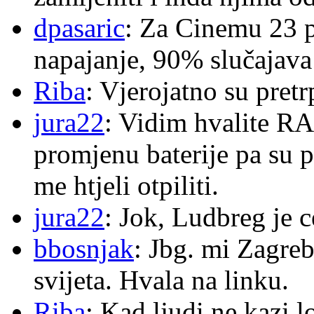
dpasaric
: Za Cinemu 23 p
napajanje, 90% slučajava
Riba
: Vjerojatno su pretr
jura22
: Vidim hvalite RA
promjenu baterije pa su p
me htjeli otpiliti.
jura22
: Jok, Ludbreg je c
bbosnjak
: Jbg. mi Zagre
svijeta. Hvala na linku.
Riba
: Kad ljudi ne kazi 