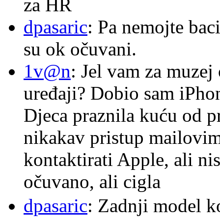
za HR
dpasaric
: Pa nemojte baci
su ok očuvani.
1v@n
: Jel vam za muzej
uređaji? Dobio sam iPhone
Djeca praznila kuću od p
nikakav pristup mailovi
kontaktirati Apple, ali ni
očuvano, ali cigla
dpasaric
: Zadnji model k