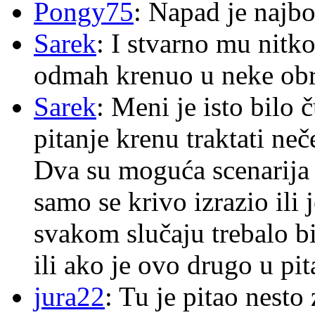
Pongy75
: Napad je najbo
Sarek
: I stvarno mu nitko
odmah krenuo u neke ob
Sarek
: Meni je isto bilo
pitanje krenu traktati ne
Dva su moguća scenarija 
samo se krivo izrazio ili
svakom slučaju trebalo b
ili ako je ovo drugo u pi
jura22
: Tu je pitao nes