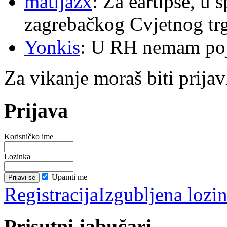
matijazx
: Za eartipse, u 
zagrebačkog Cvjetnog trg
Yonkis
: U RH nemam po
Za vikanje moraš biti prijav
Prijava
Korisničko ime
Lozinka
Upamti me
Registracija
Izgubljena lozi
Prisutni jabučari