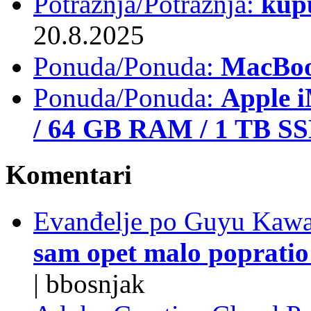
Potražnja/Potražnja:
kup
20.8.2025
Ponuda/Ponuda:
MacBoo
Ponuda/Ponuda:
Apple i
/ 64 GB RAM / 1 TB S
Komentari
Evanđelje po Guyu Kawa
sam opet malo popratio 
|
bbosnjak