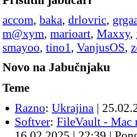
accom
,
baka
,
drlovric
,
grga
m@xym
,
marioart
,
Maxxy
,
smayoo
,
tino1
,
VanjusOS
,
z
Novo na Jabučnjaku
Teme
Razno
:
Ukrajina
|
25.02.
Softver
:
FileVault - Ma
16.02.2025
|
22:39
|
Pon