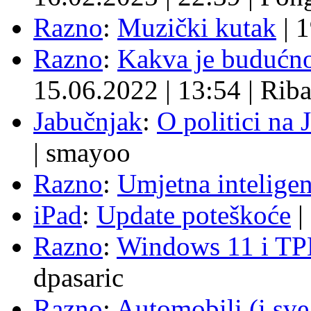
Razno
:
Muzički kutak
|
1
Razno
:
Kakva je budućno
15.06.2022
|
13:54
|
Rib
Jabučnjak
:
O politici na 
|
smayoo
Razno
:
Umjetna inteligen
iPad
:
Update poteškoće
|
Razno
:
Windows 11 i TP
dpasaric
Razno
:
Automobili (i sve