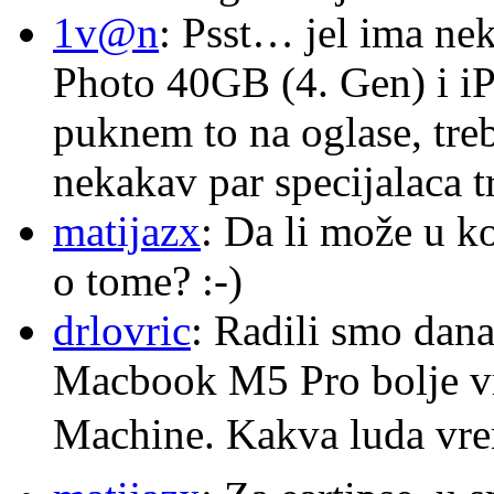
1v@n
: Psst… jel ima ne
Photo 40GB (4. Gen) i i
puknem to na oglase, tre
nekakav par specijalaca
matijazx
: Da li može u k
o tome? :-)
drlovric
: Radili smo dana
Macbook M5 Pro bolje v
Machine. Kakva luda v