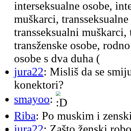
interseksualne osobe, int
muškarci, transseksualne 
transseksualni muškarci,
transženske osobe, rodno
osobe s dva duha (
jura22
: Misliš da se smij
konektori?
smayoo
:
Riba
: Po muskim i zensk
jura22
: Zašto ženski robo