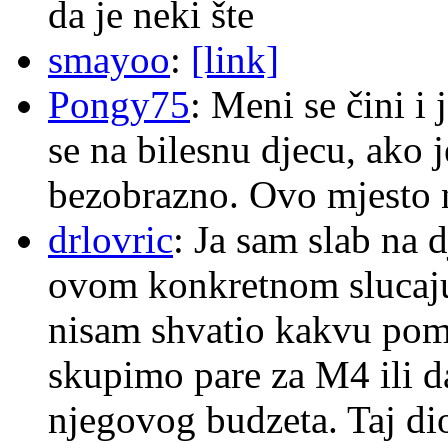
da je neki šte
smayoo
:
[link]
Pongy75
: Meni se čini i
se na bilesnu djecu, ako j
bezobrazno. Ovo mjesto n
drlovric
: Ja sam slab na 
ovom konkretnom slucaju
nisam shvatio kakvu pom
skupimo pare za M4 ili 
njegovog budzeta. Taj dio