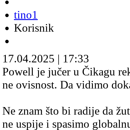
tino1
Korisnik
17.04.2025
|
17:33
Powell je jučer u Čikagu re
ne ovisnost. Da vidimo doka
Ne znam što bi radije da žuti
ne uspije i spasimo globaln