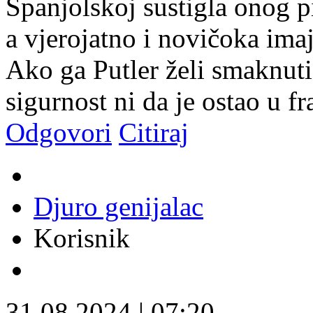
Španjolskoj sustigla onog pi
a vjerojatno i novičoka imaj
Ako ga Putler želi smaknuti
sigurnost ni da je ostao u 
Odgovori
Citiraj
Djuro genijalac
Korisnik
31.08.2024
|
07:20