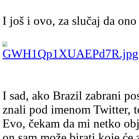
I još i ovo, za slučaj da ono
I sad, ako Brazil zabrani p
znali pod imenom Twitter, t
Evo, čekam da mi netko obj
on sam može birati koje će z