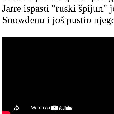
Jarre ispasti "ruski špijun" j
Snowdenu i još pustio njeg