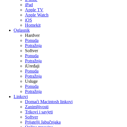
iPad
Apple TV
Apple Watch
iOS
Homekit
Oglasnik
Hardver
Ponuda
Potražnja
Softver
Ponuda
Potražnja
iUređaji
Ponuda
Potražnja
Usluge
Ponuda
Potražnja
Linkovi
Domaći Macintosh linkovi
Zanimljivosti
Trikovi i savjeti
Softver
Prijatelji Jabučnjaka