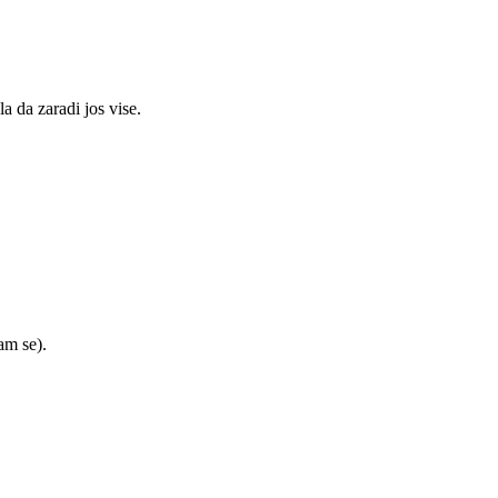
a da zaradi jos vise.
am se).