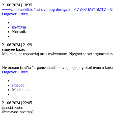
21.06.2024
|
18:35
www.automobili.ba/test-stvarnog-dosega-3...FrZWR1bW15MTZie
Odgovori
Citiraj
m@xym
Korisnik
21.06.2024
|
21:29
smayoo kaže:
Molim te, ne uspoređuj me s m@xymom. Njegovi se svi argumenti svode
Ne moram ja ništa "argumentirati", dovoljno je pogledati temu o kor
Odgovori
Citiraj
smayoo
Moderator
21.06.2024
|
22:05
jura22 kaže:
@smayoo, stvarno?