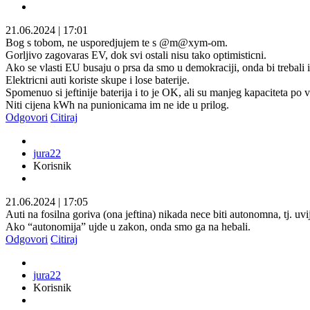
21.06.2024
|
17:01
Bog s tobom, ne usporedjujem te s @m@xym-om.
Gorljivo zagovaras EV, dok svi ostali nisu tako optimisticni.
Ako se vlasti EU busaju o prsa da smo u demokraciji, onda bi trebali im
Elektricni auti koriste skupe i lose baterije.
Spomenuo si jeftinije baterija i to je OK, ali su manjeg kapaciteta po
Niti cijena kWh na punionicama im ne ide u prilog.
Odgovori
Citiraj
jura22
Korisnik
21.06.2024
|
17:05
Auti na fosilna goriva (ona jeftina) nikada nece biti autonomna, tj. uv
Ako “autonomija” ujde u zakon, onda smo ga na hebali.
Odgovori
Citiraj
jura22
Korisnik