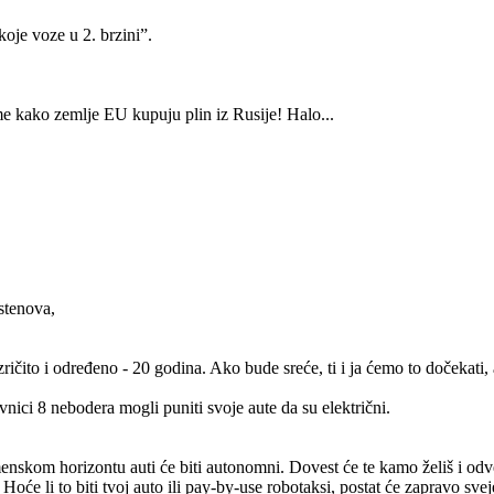
oje voze u 2. brzini”.
ome kako zemlje EU kupuju plin iz Rusije! Halo...
rstenova,
ričito i određeno - 20 godina. Ako bude sreće, ti i ja ćemo to dočekati, 
nici 8 nebodera mogli puniti svoje aute da su električni.
emenskom horizontu auti će biti autonomni. Dovest će te kamo želiš i od
 Hoće li to biti tvoj auto ili pay-by-use robotaksi, postat će zapravo sve