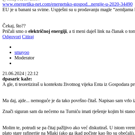
www.energetika-net.com/energetsko-gospod...nergije-u-2020-34490
EU je u banani sa svime. Uspješni su u prodavanju magle “zemljama k
Čekaj, što??
Pričali smo o
električnoj energiji
, a ti meni daješ link na članak o t
Odgovori
Citiraj
smayoo
Moderator
21.06.2024
|
22:12
dpasaric kaže:
A gle, ti teoretiziraš u kontekstu životnog vijeka Enta iz Gospodara p
Ma daj, ajde... nemoguće je da tako površno čitaš. Napisao sam vrlo iz
Znači siguran sam da nećemo na Turniću imati rješenje kojim bi stanov
Molim te, potrudi se pa čitaj pažljivo ako već diskutiraš. U istom vr
plato stare rafinerije na Mlaki (ako ga ikad počiste kao što su obećali).