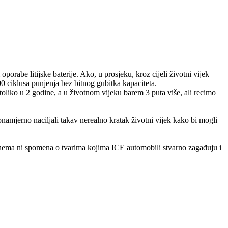
orabe litijske baterije. Ako, u prosjeku, kroz cijeli životni vijek
00 ciklusa punjenja bez bitnog gubitka kapaciteta.
oliko u 2 godine, a u životnom vijeku barem 3 puta više, ali recimo
onamjerno naciljali takav nerealno kratak životni vijek kako bi mogli
 a nema ni spomena o tvarima kojima ICE automobili stvarno zagađuju i