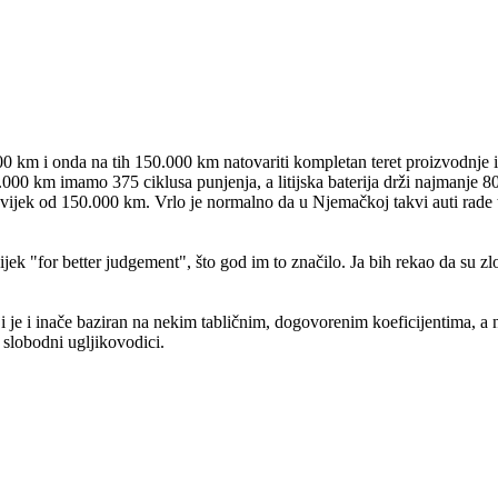
 km i onda na tih 150.000 km natovariti kompletan teret proizvodnje i op
0.000 km imamo 375 ciklusa punjenja, a litijska baterija drži najmanje 8
 vijek od 150.000 km. Vrlo je normalno da u Njemačkoj takvi auti rade t
ek "for better judgement", što god im to značilo. Ja bih rekao da su zl
oji je i inače baziran na nekim tabličnim, dogovorenim koeficijentima,
i slobodni ugljikovodici.