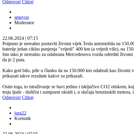
Odgovori
Citiraj
smayoo
Moderator
22.06.2024
|
07:15
Potpuno je nerealno postaviti životni vijek Tesla automobila na 150.000
baterije jedan ciklus punjenja "vrijedi" 400 km (a vrijedi više), na 15
Isto tako je nerealno za odabrana Mercedesova vozila odrediti životni
da je 2 puta.
Kako god bilo, piše u članku da su 150.000 km odabrali kao životni vij
prikazati takve rezultate kakve su prikazali.
Osim toga, to istraživanje se bavi jedino i isključivo CO2 otiskom, k
truju ljude - dušični i sumporni oksidi i, u slučaju benzinskih motora, 
Odgovori
Citiraj
jura22
Korisnik
22.06.2024
|
07:55