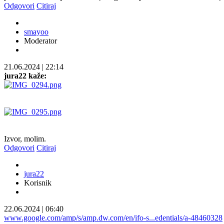
Odgovori
Citiraj
smayoo
Moderator
21.06.2024
|
22:14
jura22 kaže:
Izvor, molim.
Odgovori
Citiraj
jura22
Korisnik
22.06.2024
|
06:40
www.google.com/amp/s/amp.dw.com/en/ifo-s...edentials/a-48460328