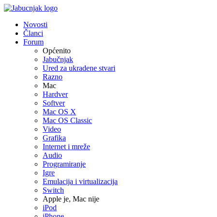
Novosti
Članci
Forum
Općenito
Jabučnjak
Ured za ukradene stvari
Razno
Mac
Hardver
Softver
Mac OS X
Mac OS Classic
Video
Grafika
Internet i mreže
Audio
Programiranje
Igre
Emulacija i virtualizacija
Switch
Apple je, Mac nije
iPod
iPhone