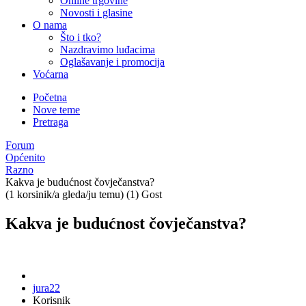
Online trgovine
Novosti i glasine
O nama
Što i tko?
Nazdravimo luđacima
Oglašavanje i promocija
Voćarna
Početna
Nove teme
Pretraga
Forum
Općenito
Razno
Kakva je budućnost čovječanstva?
(1 korsinik/a gleda/ju temu) (1) Gost
Kakva je budućnost čovječanstva?
jura22
Korisnik