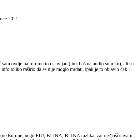
since 2021."
 sam ovdje na forumu to ostavljao (link baš na audio snimku), ali su
nfo toliko raširio da se nije moglo mrdati, ipak je to objavio čak i
EU (ne Europe, nego EU!, BITNA, BITNA razlika, zar ne?) iščitavam