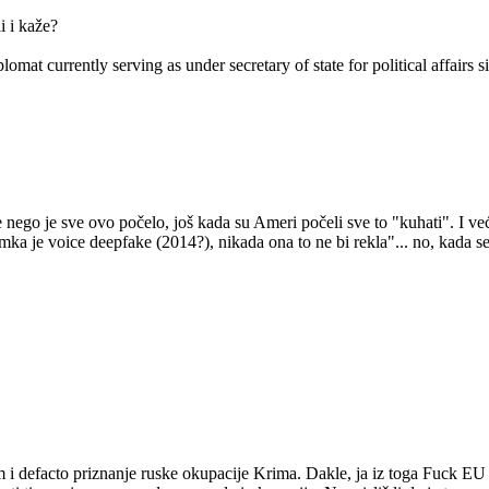
i i kaže?
at currently serving as under secretary of state for political affairs 
ego je sve ovo počelo, još kada su Ameri počeli sve to "kuhati". I već
a je voice deepfake (2014?), nikada ona to ne bi rekla"... no, kada se i
um i defacto priznanje ruske okupacije Krima. Dakle, ja iz toga Fuck 