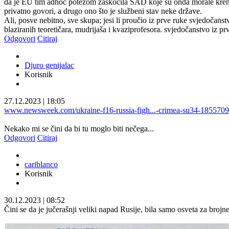
da je EU tim adhoc potezom zaskočila SAD koje su onda morale krenuti
privatno govori, a drugo ono što je službeni stav neke države.
Ali, posve nebitno, sve skupa; jesi li proučio iz prve ruke svjedočans
blaziranih teoretičara, mudrijaša i kvaziprofesora. svjedočanstvo iz prv
Odgovori
Citiraj
Djuro genijalac
Korisnik
27.12.2023
|
18:05
www.newsweek.com/ukraine-f16-russia-figh...-crimea-su34-1855709
Nekako mi se čini da bi tu moglo biti nečega...
Odgovori
Citiraj
cariblanco
Korisnik
30.12.2023
|
08:52
Čini se da je jučerašnji veliki napad Rusije, bila samo osveta za br