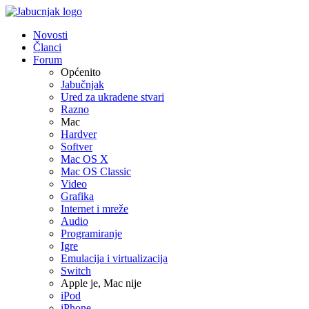
Novosti
Članci
Forum
Općenito
Jabučnjak
Ured za ukradene stvari
Razno
Mac
Hardver
Softver
Mac OS X
Mac OS Classic
Video
Grafika
Internet i mreže
Audio
Programiranje
Igre
Emulacija i virtualizacija
Switch
Apple je, Mac nije
iPod
iPhone