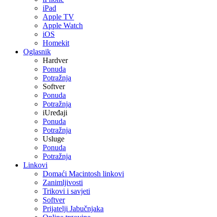
iPad
Apple TV
Apple Watch
iOS
Homekit
Oglasnik
Hardver
Ponuda
Potražnja
Softver
Ponuda
Potražnja
iUređaji
Ponuda
Potražnja
Usluge
Ponuda
Potražnja
Linkovi
Domaći Macintosh linkovi
Zanimljivosti
Trikovi i savjeti
Softver
Prijatelji Jabučnjaka