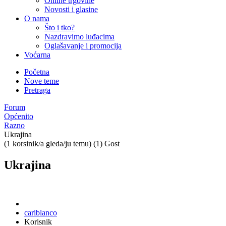
Online trgovine
Novosti i glasine
O nama
Što i tko?
Nazdravimo luđacima
Oglašavanje i promocija
Voćarna
Početna
Nove teme
Pretraga
Forum
Općenito
Razno
Ukrajina
(1 korsinik/a gleda/ju temu) (1) Gost
Ukrajina
cariblanco
Korisnik