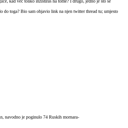
, kad već toliko inzistiraš na tome? I drugo, jedno je što se
lo do toga? Bio sam objavio link na njen twitter thread tu; umjesto
ažan, navodno je poginulo 74 Ruskih mornara-