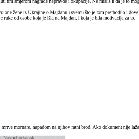
 tim smjerom nagrade nepravde i okupacije. Ne misliš li da je to moguće
tvo one žene iz Ukrajine o Majdanu i svemu što je tom prethodilo i dove
e ruke od osobe koja je išla na Majdan, i koja je bila motivacija za to.
ojne mrtve mornare, napadom na njihov ratni brod. Ako dokument nije l