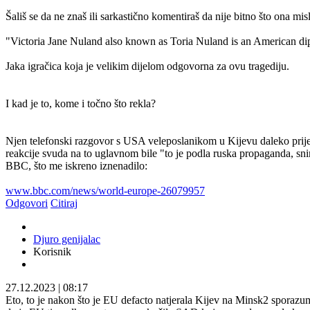
Šališ se da ne znaš ili sarkastično komentiraš da nije bitno što ona misl
"Victoria Jane Nuland also known as Toria Nuland is an American diplom
Jaka igračica koja je velikim dijelom odgovorna za ovu tragediju.
I kad je to, kome i točno što rekla?
Njen telefonski razgovor s USA veleposlanikom u Kijevu daleko prije n
reakcije svuda na to uglavnom bile "to je podla ruska propaganda, snimk
BBC, što me iskreno iznenadilo:
www.bbc.com/news/world-europe-26079957
Odgovori
Citiraj
Djuro genijalac
Korisnik
27.12.2023
|
08:17
Eto, to je nakon što je EU defacto natjerala Kijev na Minsk2 sporaz