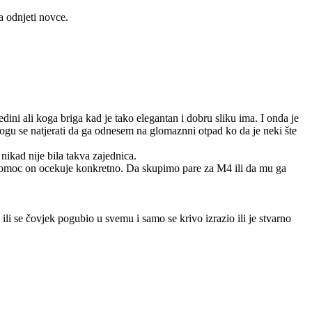
a odnjeti novce.
ini ali koga briga kad je tako elegantan i dobru sliku ima. I onda je
mogu se natjerati da ga odnesem na glomaznni otpad ko da je neki šte
nikad nije bila takva zajednica.
 pomoc on ocekuje konkretno. Da skupimo pare za M4 ili da mu ga
ili se čovjek pogubio u svemu i samo se krivo izrazio ili je stvarno