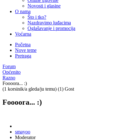
Online trgovine
Novosti i glasine
O nama
Što i tko?
Nazdravimo luđacima
Oglašavanje i promocija
Voćarna
Početna
Nove teme
Pretraga
Forum
Općenito
Razno
Foooora... :)
(1 korsinik/a gleda/ju temu) (1) Gost
Foooora... :)
smayoo
Moderator