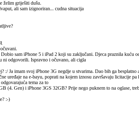
e želim griješiti dušu.
vaput, ali sam izignoriran... cudna situacija
tljive?
HR
 očuvani.
 Dobio sam iPhone 5 i iPad 2 koji su zaključani. Djeca praznila kuću 
 ni odgovorili. Ispravno i očuvano, ali cigla
j? :/ Ja imam svoj iPhone 3G negdje u stvarima. Dao bih ga besplatno a
čne uređaje na e-bayu, poprati na kojem iznosu završavaju licitacije pa k
la odgovarajuća tema za to
GB (4. Gen) i iPhone 3GS 32GB? Prije nego puknem to na oglase, treba
? :-)