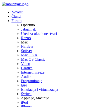
Novosti
Članci
Forum
Općenito
Jabučnjak
Ured za ukradene stvari
Razno
Mac
Hardver
Softver
Mac OS X
Mac OS Classic
Video
Grafika
Internet i mreže
Audio
Programiranje
Igre
Emulacija i virtualizacija
Switch
Apple je, Mac nije
iPod
iPhone