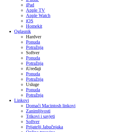
iPad
Apple TV
Apple Watch
iOS
Homekit
Oglasnik
Hardver
Ponuda
Potražnja
Softver
Ponuda
Potražnja
iUređaji
Ponuda
Potražnja
Usluge
Ponuda
Potražnja
Linkovi
Domaći Macintosh linkovi
Zanimljivosti
Trikovi i savjeti
Softver
Prijatelji Jabučnjaka