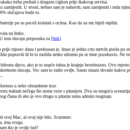
vakako treba probati s drugom ciglom prije ikakvog servisa.
zamijenili. U stvari, trebao sam je nabaviti, sam zamijeniti i inda njim
90% slučajava bude to.
terije pa su poceli kolutati s ocima. Kao da su me htjeli otpiliti.
vala na linku.
U tom slucaju preporuka za
[link]
ije mjesec dana i prekrasan je. Imao je jednu crtu mrtvih pisela po sred
i možda popraviti ili bi to možda netko udomio pa se time pozabavio. Ne 
a bilesnu djecu, ako je to uopće istina je krajnje bezobrazno. Ovo mjesto 
onkretnom slucaju. Vec sam to radio ovdje. Samo nisam shvatio kakvu
..
ah krenuo u neke obrambene teze
krenu traktati nečega što nema veze s pitanjem. Dva su moguća scenarija 
og člana ili ako je ovo drugo u pitanju neka admini reagiraju
iti svoj Mac, al ovaj nije htio. Scammer.
ča, ima svega.
nam tko je ovdje lud?