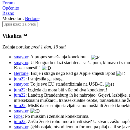
Forum
Općenito
Razno
Moderatori:
Bertone
Vikalica™
Zadnja poruka:
pred 1 dan, 19 sati
smayoo
: A propos smještanja konektora...
smayoo
: U Beogradu ulazi stari deda sa štapom, klimavo i s mu
Kosta smesti!"
Bertone
: Bolje i straga nego kad ga Apple smjesti ispod
jura22
: I smjestila ga straga.
smayoo
: To je sve EU standardizirala na USB-C.
jura22
: Izgleda da mora biti više od dva konektora!
jura22
: Landtag Brandenburg ih ke nabrojao: Gejevi, lezbijke, 
interseksualni muškarci, transseksualne osobe, transseksualne 
jura22
: Misliš da se smiju stavljati samo muški ili ženski konekt
smayoo
:
Riba
: Po muskim i zenskim konektorima.
jura22
: Zašto ženski robot mora imati sise? U stvari, zašto uopć
smayoo
: @bbosnjak, otvori temu u forumu pa pitaj da ti se jave