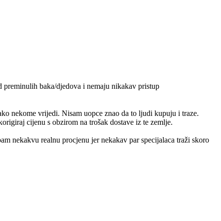
od preminulih baka/djedova i nemaju nikakav pristup
ko nekome vrijedi. Nisam uopce znao da to ljudi kupuju i traze.
origiraj cijenu s obzirom na trošak dostave iz te zemlje.
m nekakvu realnu procjenu jer nekakav par specijalaca traži skoro