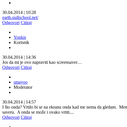
30.04.2014
|
10:28
earth.nullschool.net/
Odgovori
Citiraj
Yonkis
Korisnik
30.04.2014
|
14:36
Jos da mi je ovo napraviti kao screensaver…
Odgovori
Citiraj
smayoo
Moderator
30.04.2014
|
14:57
I što onda? Vrtilo bi se na ekranu onda kad me nema da gledam.
Meni 
saveru.
A onda se može i ovako vrtiti....
Odgovori
Citiraj