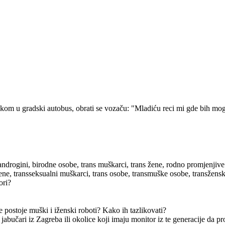
kom u gradski autobus, obrati se vozaču: "Mladiću reci mi gde bih mogao
androgini, birodne osobe, trans muškarci, trans žene, rodno promjenjive
žene, transseksualni muškarci, trans osobe, transmuške osobe, transžen
ori?
e postoje muški i iženski roboti? Kako ih tazlikovati?
 jabučari iz Zagreba ili okolice koji imaju monitor iz te generacije da 