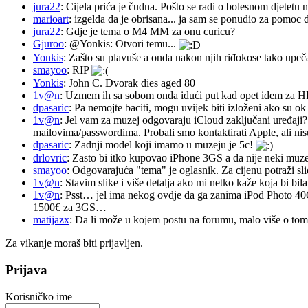
jura22
: Cijela prića je čudna. Pošto se radi o bolesnom djetetu n
marioart
: izgelda da je obrisana... ja sam se ponudio za pomoc d
jura22
: Gdje je tema o M4 MM za onu curicu?
Gjuroo
: @Yonkis: Otvori temu...
Yonkis
: Zašto su plavuše a onda nakon njih riđokose tako upeča
smayoo
: RIP
Yonkis
: John C. Dvorak dies aged 80
1v@n
: Uzmem ih sa sobom onda idući put kad opet idem za 
dpasaric
: Pa nemojte baciti, mogu uvijek biti izloženi ako su ok
1v@n
: Jel vam za muzej odgovaraju iCloud zaključani uređaji?
mailovima/passwordima. Probali smo kontaktirati Apple, ali nisu
dpasaric
: Zadnji model koji imamo u muzeju je 5c!
drlovric
: Zasto bi itko kupovao iPhone 3GS a da nije neki muze
smayoo
: Odgovarajuća "tema" je oglasnik. Za cijenu potraži sli
1v@n
: Stavim slike i više detalja ako mi netko kaže koja bi bi
1v@n
: Psst… jel ima nekog ovdje da ga zanima iPod Photo 40
1500€ za 3GS…
matijazx
: Da li može u kojem postu na forumu, malo više o tome
Za vikanje moraš biti prijavljen.
Prijava
Korisničko ime