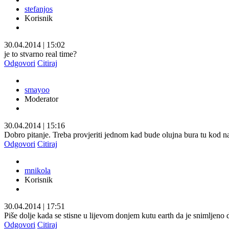
stefanjos
Korisnik
30.04.2014
|
15:02
je to stvarno real time?
Odgovori
Citiraj
smayoo
Moderator
30.04.2014
|
15:16
Dobro pitanje. Treba provjeriti jednom kad bude olujna bura tu kod na
Odgovori
Citiraj
mnikola
Korisnik
30.04.2014
|
17:51
Piše dolje kada se stisne u lijevom donjem kutu earth da je snimljeno 
Odgovori
Citiraj