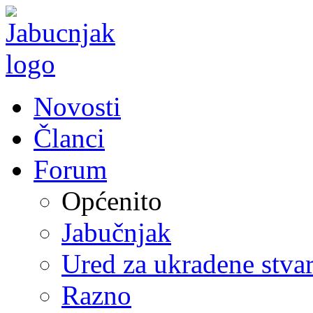
Novosti
Članci
Forum
Općenito
Jabučnjak
Ured za ukradene stvar
Razno