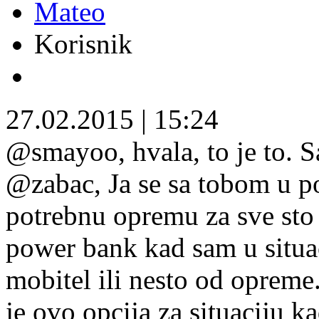
Mateo
Korisnik
27.02.2015
|
15:24
@smayoo, hvala, to je to. 
@zabac, Ja se sa tobom u p
potrebnu opremu za sve sto 
power bank kad sam u situac
mobitel ili nesto od opreme
je ovo opcija za situaciju ka