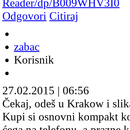
Reader/dp/B009WHV3I0
Odgovori
Citiraj
zabac
Korisnik
27.02.2015
|
06:56
Čekaj, odeš u Krakow i slik
Kupi si osnovni kompakt koji
ćega na telefonu, a prazne k