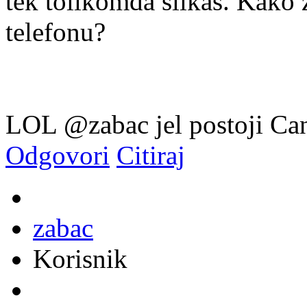
tek tolikomda slikas. Kako 
telefonu?
LOL @zabac jel postoji C
Odgovori
Citiraj
zabac
Korisnik