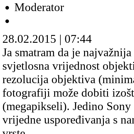
Moderator
28.02.2015
|
07:44
Ja smatram da je najvažnija 
svjetlosna vrijednost objekt
rezolucija objektiva (minim
fotografiji može dobiti izo
(megapikseli). Jedino Sony 
vrijedne uspoređivanja s n
vrste.