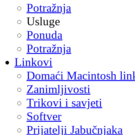
Potražnja
Usluge
Ponuda
Potražnja
Linkovi
Domaći Macintosh lin
Zanimljivosti
Trikovi i savjeti
Softver
Prijatelji Jabučnjaka