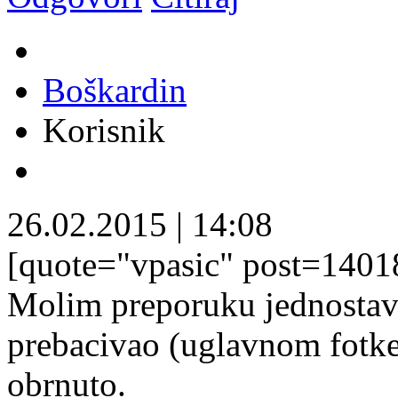
Boškardin
Korisnik
26.02.2015
|
14:08
[quote="vpasic" post=1401
Molim preporuku jednostavn
prebacivao (uglavnom fotke)
obrnuto.