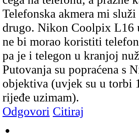
Telefonska akmera mi služi 
drugo. Nikon Coolpix L16 
ne bi morao koristiti telef
pa je i telegon u kranjoj nu
Putovanja su popraćena s N
objektiva (uvjek su u torbi 
rijeđe uzimam).
Odgovori
Citiraj