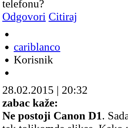
telefonu?
Odgovori
Citiraj
cariblanco
Korisnik
28.02.2015
|
20:32
zabac kaže:
Ne postoji Canon D1
. Sada