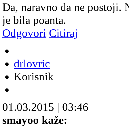
Da, naravno da ne postoji.
je bila poanta.
Odgovori
Citiraj
drlovric
Korisnik
01.03.2015
|
03:46
smayoo kaže: