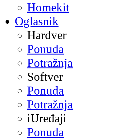
Homekit
Oglasnik
Hardver
Ponuda
Potražnja
Softver
Ponuda
Potražnja
iUređaji
Ponuda