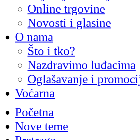
Online trgovine
Novosti i glasine
O nama
Što i tko?
Nazdravimo luđacima
Oglašavanje i promoci
Voćarna
Početna
Nove teme