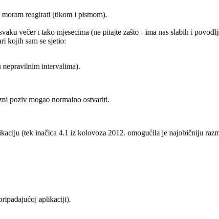
 moram reagirati (tikom i pismom).
vaku večer i tako mjesecima (ne pitajte zašto - ima nas slabih i povod
i kojih sam se sjetio:
 nepravilnim intervalima).
azni poziv mogao normalno ostvariti.
aciju (tek inačica 4.1 iz kolovoza 2012. omogućila je najobičniju razm
ripadajućoj aplikaciji).