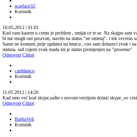
scarface32
Korisnik
10.05.2012
|
01:01
Kad vam kazem u cemu je problem , smijat ce te se. Na skajpu sam vazda
bi me mogli oni prozvati, stavim na status "ne ometaj". i tek veceras
Samo ne kontam, prije updatea na imacu , cuo sam dolazeci zvuk i na 
statusa. sad cujem zvuk mada mi je status promjenjen na "prosetao"
Odgovori
Citiraj
cariblanco
Korisnik
11.05.2012
|
14:26
Kad smo već kod skype,zašto s novom verzijom dolazi skype_ov crni log
Odgovori
Citiraj
BarbaVeli
Korisnik