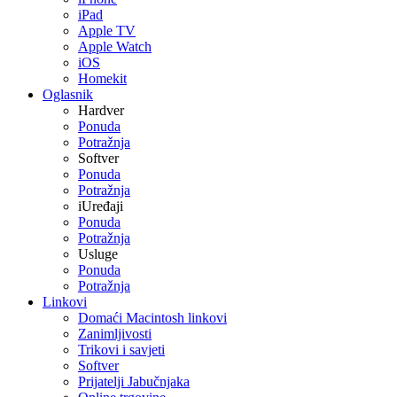
iPad
Apple TV
Apple Watch
iOS
Homekit
Oglasnik
Hardver
Ponuda
Potražnja
Softver
Ponuda
Potražnja
iUređaji
Ponuda
Potražnja
Usluge
Ponuda
Potražnja
Linkovi
Domaći Macintosh linkovi
Zanimljivosti
Trikovi i savjeti
Softver
Prijatelji Jabučnjaka