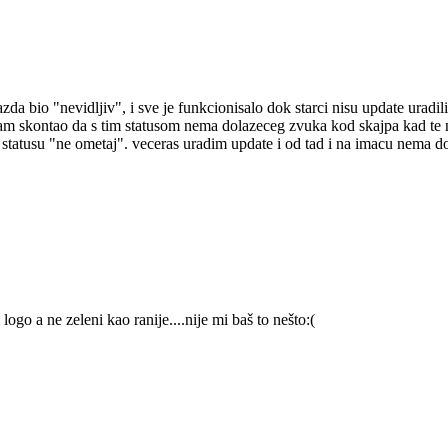
 bio "nevidljiv", i sve je funkcionisalo dok starci nisu update uradili
 sam skontao da s tim statusom nema dolazeceg zvuka kod skajpa kad te ne
statusu "ne ometaj". veceras uradim update i od tad i na imacu nema do
o a ne zeleni kao ranije....nije mi baš to nešto:(