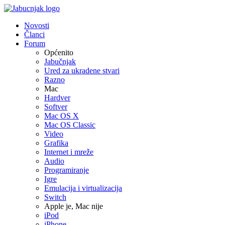
Novosti
Članci
Forum
Općenito
Jabučnjak
Ured za ukradene stvari
Razno
Mac
Hardver
Softver
Mac OS X
Mac OS Classic
Video
Grafika
Internet i mreže
Audio
Programiranje
Igre
Emulacija i virtualizacija
Switch
Apple je, Mac nije
iPod
iPhone