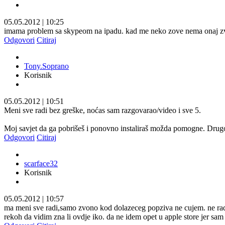
05.05.2012
|
10:25
imama problem sa skypeom na ipadu. kad me neko zove nema onaj zvucn
Odgovori
Citiraj
Tony.Soprano
Korisnik
05.05.2012
|
10:51
Meni sve radi bez greške, noćas sam razgovarao/video i sve 5.
Moj savjet da ga pobrišeš i ponovno instaliraš možda pomogne. Drugo 
Odgovori
Citiraj
scarface32
Korisnik
05.05.2012
|
10:57
ma meni sve radi,samo zvono kod dolazeceg popziva ne cujem. ne radi.s
rekoh da vidim zna li ovdje iko. da ne idem opet u apple store jer sam