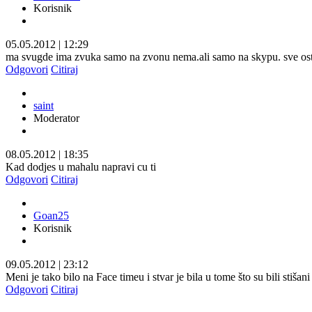
Korisnik
05.05.2012
|
12:29
ma svugde ima zvuka samo na zvonu nema.ali samo na skypu. sve ost
Odgovori
Citiraj
saint
Moderator
08.05.2012
|
18:35
Kad dodjes u mahalu napravi cu ti
Odgovori
Citiraj
Goan25
Korisnik
09.05.2012
|
23:12
Meni je tako bilo na Face timeu i stvar je bila u tome što su bili stišan
Odgovori
Citiraj