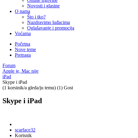
Online trgovine
Novosti i glasine
O nama
Što i tko?
Nazdravimo luđacima
Oglašavanje i promocija
Voćarna
Početna
Nove teme
Pretraga
Forum
Apple je, Mac nije
iPad
Skype i iPad
(1 korsinik/a gleda/ju temu) (1) Gost
Skype i iPad
scarface32
Korisnik