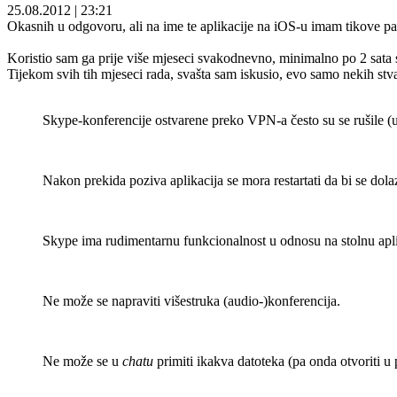
25.08.2012
|
23:21
Okasnih u odgovoru, ali na ime te aplikacije na iOS-u imam tikove pa
Koristio sam ga prije više mjeseci svakodnevno, minimalno po 2 sata s
Tijekom svih tih mjeseci rada, svašta sam iskusio, evo samo nekih stvar
Skype-konferencije ostvarene preko VPN-a često su se rušile (u
Nakon prekida poziva aplikacija se mora restartati da bi se dol
Skype ima rudimentarnu funkcionalnost u odnosu na stolnu aplik
Ne može se napraviti višestruka (audio-)konferencija.
Ne može se u
chatu
primiti ikakva datoteka (pa onda otvoriti u p