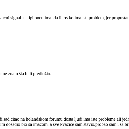
i signal. na iphoneu ima. da li jos ko ima isti problem, jer propusta
ne znam šta bi ti predložio.
ad citao na holandskom forumu dosta ljudi ima iste probleme,ali jednom s
 im dosadio bio sa imacom. a sve kvacice sam stavio.probao sam i sa bri