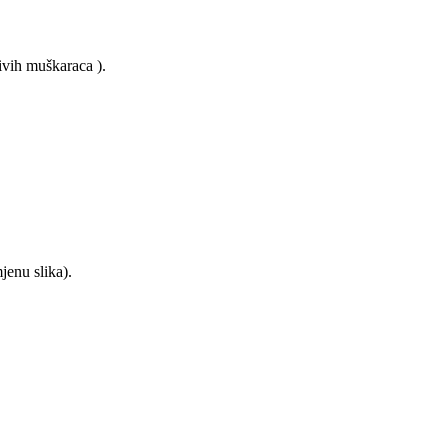
ljivih muškaraca
).
jenu slika).