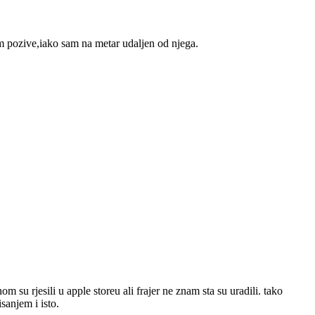
m pozive,iako sam na metar udaljen od njega.
u rjesili u apple storeu ali frajer ne znam sta su uradili. tako
sanjem i isto.