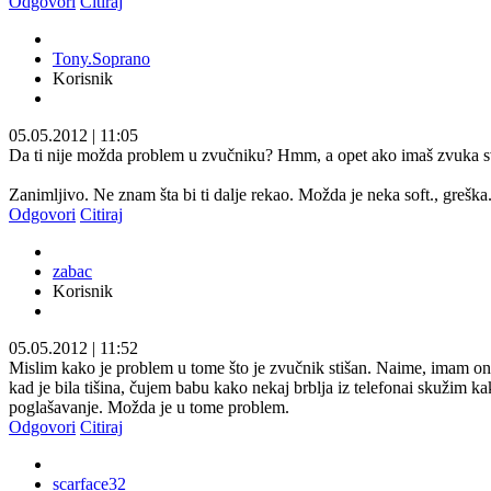
Odgovori
Citiraj
Tony.Soprano
Korisnik
05.05.2012
|
11:05
Da ti nije možda problem u zvučniku? Hmm, a opet ako imaš zvuka sv
Zanimljivo. Ne znam šta bi ti dalje rekao. Možda je neka soft., greška
Odgovori
Citiraj
zabac
Korisnik
05.05.2012
|
11:52
Mislim kako je problem u tome što je zvučnik stišan. Naime, imam onu
kad je bila tišina, čujem babu kako nekaj brblja iz telefonai skužim k
poglašavanje. Možda je u tome problem.
Odgovori
Citiraj
scarface32