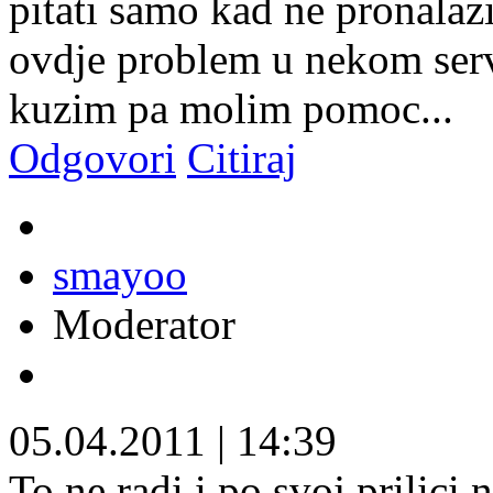
pitati samo kad ne pronalaz
ovdje problem u nekom serve
kuzim pa molim pomoc...
Odgovori
Citiraj
smayoo
Moderator
05.04.2011
|
14:39
To ne radi i po svoj prilici