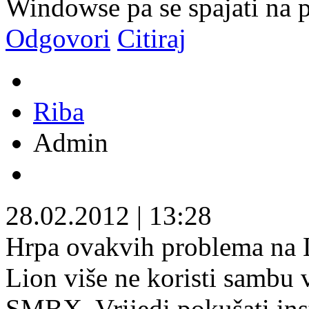
Windowse pa se spajati na p
Odgovori
Citiraj
Riba
Admin
28.02.2012
|
13:28
Hrpa ovakvih problema na L
Lion više ne koristi sambu 
SMBX. Vrijedi pokušati inst