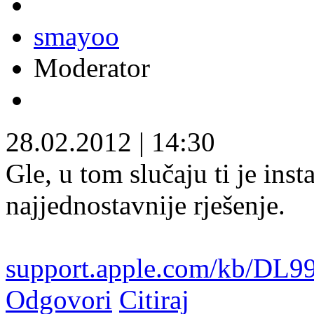
smayoo
Moderator
28.02.2012
|
14:30
Gle, u tom slučaju ti je ins
najjednostavnije rješenje.
support.apple.com/kb/DL9
Odgovori
Citiraj