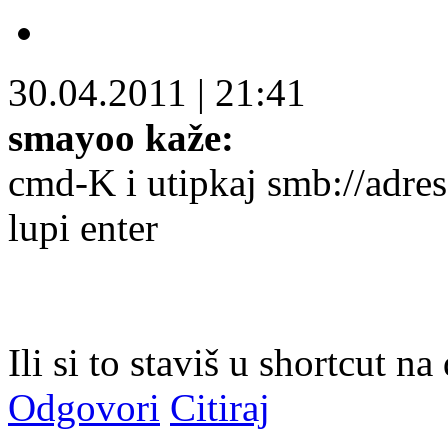
30.04.2011
|
21:41
smayoo kaže:
cmd-K i utipkaj smb://adr
lupi enter
Ili si to staviš u shortcut na
Odgovori
Citiraj