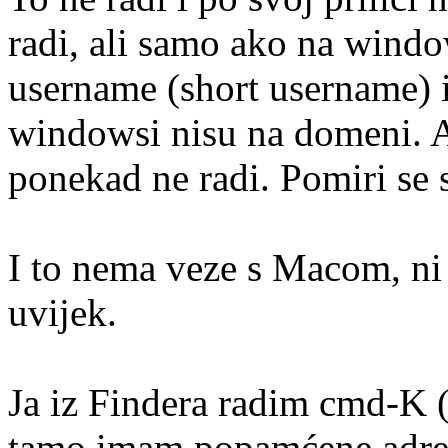
radi, ali samo ako na windo
username (short username) 
windowsi nisu na domeni. Al
ponekad ne radi. Pomiri se s
I to nema veze s Macom, ni 
uvijek.
Ja iz Findera radim cmd-K (s
tamo imam popamćene adrese