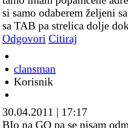
si samo odaberem željeni sa 
sa TAB pa strelica dolje do
Odgovori
Citiraj
clansman
Korisnik
30.04.2011
|
17:17
BIo na GO pa se nisam odm