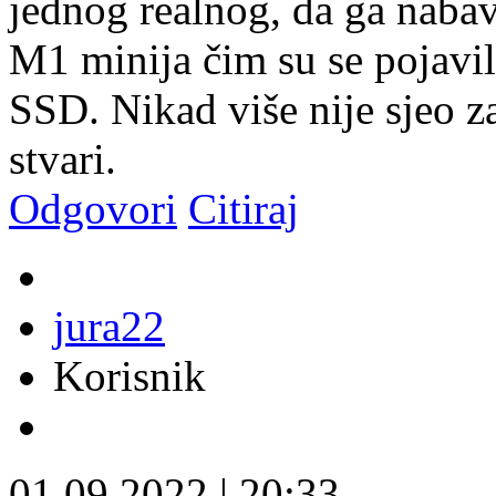
jednog realnog, da ga nabav
M1 minija čim su se pojavi
SSD. Nikad više nije sjeo z
stvari.
Odgovori
Citiraj
jura22
Korisnik
01.09.2022
|
20:33