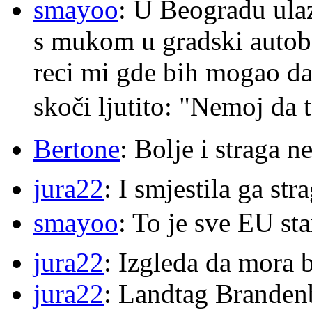
smayoo
: U Beogradu ulaz
s mukom u gradski autobu
reci mi gde bih mogao da 
skoči ljutito: "Nemoj da 
Bertone
: Bolje i straga 
jura22
: I smjestila ga str
smayoo
: To je sve EU s
jura22
: Izgleda da mora b
jura22
: Landtag Brandenb