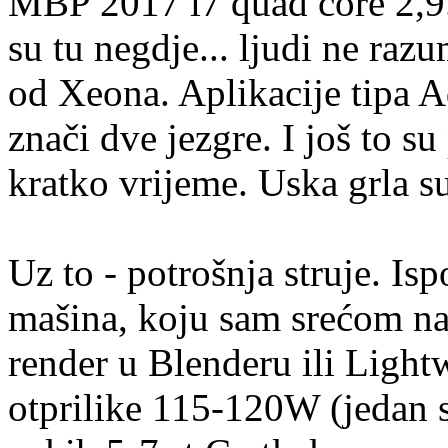
MBP 2017 i7 quad core 2,9
su tu negdje... ljudi ne raz
od Xeona. Aplikacije tipa 
znači dve jezgre. I još to su
kratko vrijeme. Uska grla su
Uz to - potrošnja struje. Is
mašina, koju sam srećom na
render u Blenderu ili Ligh
otprilike 115-120W (jedan s