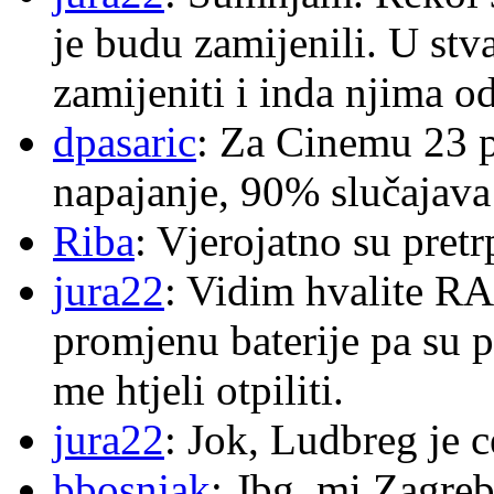
je budu zamijenili. U stva
zamijeniti i inda njima o
dpasaric
: Za Cinemu 23 p
napajanje, 90% slučajava
Riba
: Vjerojatno su pretr
jura22
: Vidim hvalite RA
promjenu baterije pa su p
me htjeli otpiliti.
jura22
: Jok, Ludbreg je c
bbosnjak
: Jbg. mi Zagre