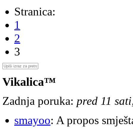
Stranica:
1
2
3
Vikalica™
Zadnja poruka:
pred 11 sat
smayoo
: A propos smješt