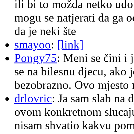
ili bi to možda netko ud
mogu se natjerati da ga
da je neki šte
smayoo
:
[link]
Pongy75
: Meni se čini i
se na bilesnu djecu, ako j
bezobrazno. Ovo mjesto n
drlovric
: Ja sam slab na 
ovom konkretnom slucaju
nisam shvatio kakvu pom