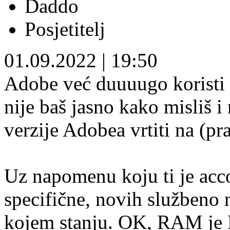
Daddo
Posjetitelj
01.09.2022
|
19:50
Adobe već duuuugo koristi 
nije baš jasno kako misliš i
verzije Adobea vrtiti na (p
Uz napomenu koju ti je acco
specifične, novih službeno 
kojem stanju. OK, RAM je E