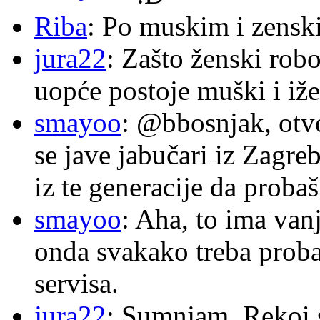
Riba
: Po muskim i zensk
jura22
: Zašto ženski robo
uopće postoje muški i iže
smayoo
: @bbosnjak, otvo
se jave jabučari iz Zagre
iz te generacije da proba
smayoo
: Aha, to ima van
onda svakako treba proba
servisa.
jura22
: Sumnjam. Rekoi s