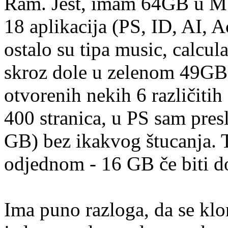
Ram. Jest, imam 64GB u M1 
18 aplikacija (PS, ID, AI, A
ostalo su tipa music, calcula
skroz dole u zelenom 49GB
otvorenih nekih 6 različiti
400 stranica, u PS sam pres
GB) bez ikakvog štucanja. Ta
odjednom - 16 GB če biti d
Ima puno razloga, da se klo