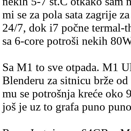
nekih 5-7 st.C otkako sam
mi se za pola sata zagrije z
24/7, dok i7 počne termal-t
sa 6-core potroši nekih 80
Sa M1 to sve otpada. M1 Ultr
Blenderu za sitnicu brže od
mu se potrošnja kreće oko 9
još je uz to grafa puno puno