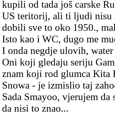
kupili od tada još carske Ru
US teritorij, ali ti ljudi nis
dobili sve to oko 1950., mal
Isto kao i WC, dugo me muči
I onda negdje ulovih, water 
Oni koji gledaju seriju Gam
znam koji rod glumca Kita 
Snowa - je izmislio taj za
Sada Smayoo, vjerujem da s
da nisi to znao...