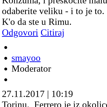
Konzuma, i preskočite malu b
odaberite veliku - i to je to.
K'o da ste u Rimu.
Odgovori
Citiraj
smayoo
Moderator
27.11.2017
|
10:19
Torinu.
Ferrero je iz okolic