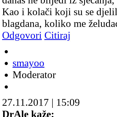
Kao i kolači koji su se dje
blagdana, koliko me želuda
Odgovori
Citiraj
smayoo
Moderator
27.11.2017
|
15:09
DrAle kaže: