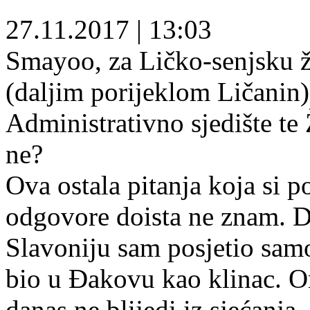
27.11.2017
|
13:03
Smayoo, za Ličko-senjsku ž
(daljim porijeklom Ličanin)
Administrativno sjedište te
ne?
Ova ostala pitanja koja si 
odgovore doista ne znam. D
Slavoniju sam posjetio sam
bio u Đakovu kao klinac. On
danas ne blijedi iz sjećanja,