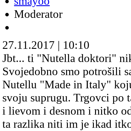
smayoo
Moderator
27.11.2017
|
10:10
Jbt... ti "Nutella doktori" n
Svojedobno smo potrošili sa
Nutellu "Made in Italy" koj
svoju suprugu. Trgovci po t
i lievom i desnom i nitko o
ta razlika niti im je ikad i