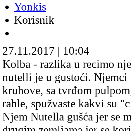
Yonkis
Korisnik
27.11.2017
|
10:04
Kolba - razlika u recimo nj
nutelli je u gustoći. Njemci
kruhove, sa tvrđom pulpom, 
rahle, spužvaste kakvi su "ci
Njem Nutella gušća jer se m
drugim zemljama jer se koris