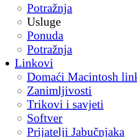
Potražnja
Usluge
Ponuda
Potražnja
Linkovi
Domaći Macintosh lin
Zanimljivosti
Trikovi i savjeti
Softver
Prijatelji Jabučnjaka