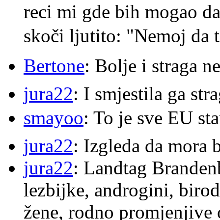
reci mi gde bih mogao da 
skoči ljutito: "Nemoj da 
Bertone
: Bolje i straga 
jura22
: I smjestila ga str
smayoo
: To je sve EU s
jura22
: Izgleda da mora b
jura22
: Landtag Brandenb
lezbijke, androgini, biro
žene, rodno promjenjive 