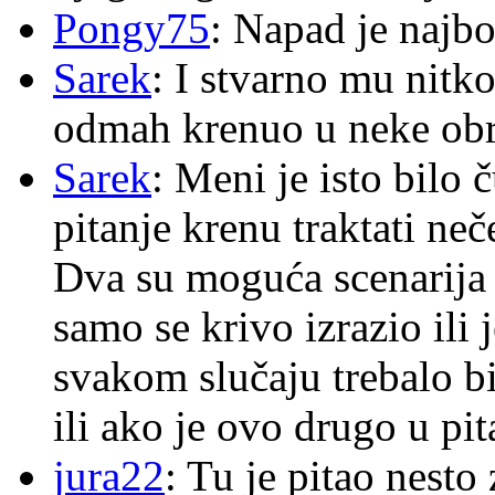
Pongy75
: Napad je najbo
Sarek
: I stvarno mu nitko
odmah krenuo u neke ob
Sarek
: Meni je isto bilo
pitanje krenu traktati ne
Dva su moguća scenarija 
samo se krivo izrazio ili
svakom slučaju trebalo b
ili ako je ovo drugo u pi
jura22
: Tu je pitao nes