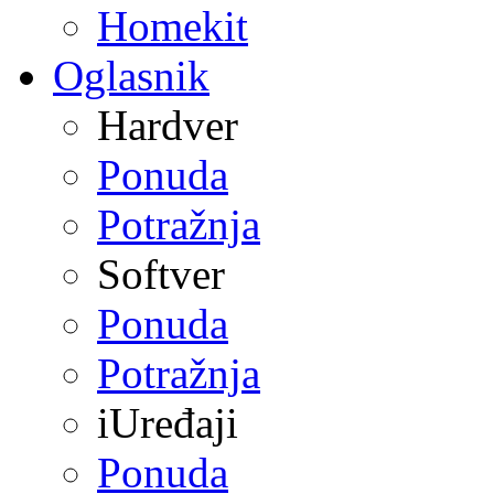
Homekit
Oglasnik
Hardver
Ponuda
Potražnja
Softver
Ponuda
Potražnja
iUređaji
Ponuda