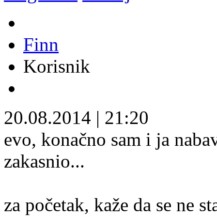
Finn
Korisnik
20.08.2014
|
21:20
evo, konačno sam i ja nab
zakasnio...
za početak, kaže da se ne st