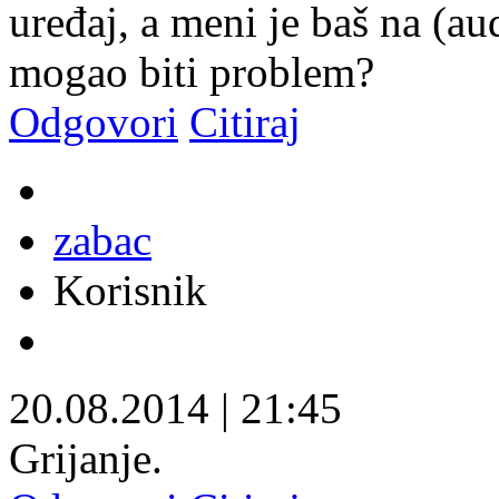
uređaj, a meni je baš na (aud
mogao biti problem?
Odgovori
Citiraj
zabac
Korisnik
20.08.2014
|
21:45
Grijanje.