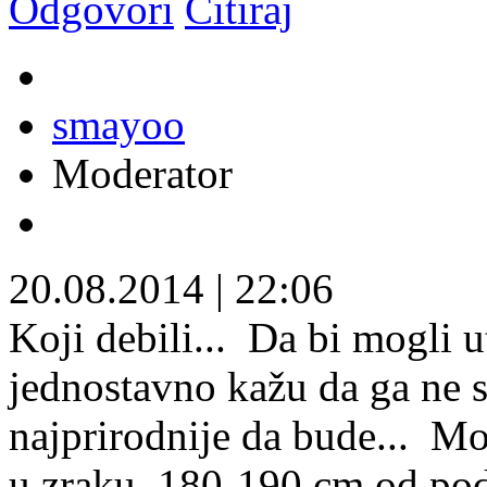
Odgovori
Citiraj
smayoo
Moderator
20.08.2014
|
22:06
Koji debili...
Da bi mogli ut
jednostavno kažu da ga ne s
najprirodnije da bude...
Mog
u zraku, 180-190 cm od poda