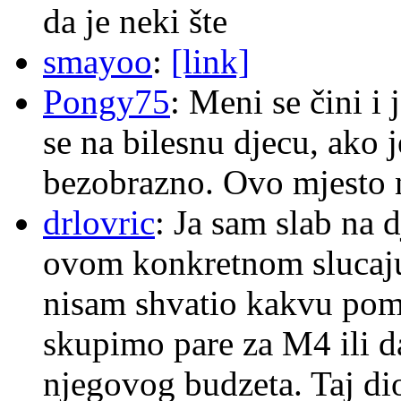
da je neki šte
smayoo
:
[link]
Pongy75
: Meni se čini i
se na bilesnu djecu, ako j
bezobrazno. Ovo mjesto n
drlovric
: Ja sam slab na 
ovom konkretnom slucaju
nisam shvatio kakvu pom
skupimo pare za M4 ili 
njegovog budzeta. Taj dio