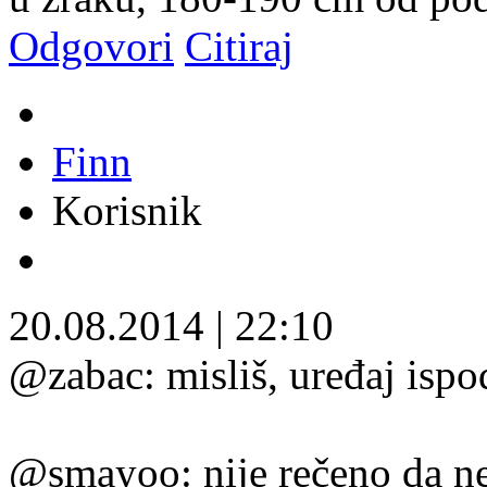
Odgovori
Citiraj
Finn
Korisnik
20.08.2014
|
22:10
@zabac: misliš, uređaj ispod
@smayoo: nije rečeno da ne