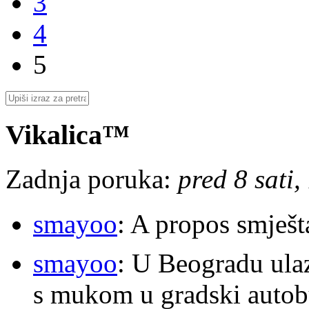
3
4
5
Vikalica™
Zadnja poruka:
pred 8 sati,
smayoo
: A propos smješt
smayoo
: U Beogradu ulaz
s mukom u gradski autobu