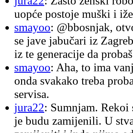
jura22
: Zašto ženski robo
uopće postoje muški i iže
smayoo
: @bbosnjak, otvo
se jave jabučari iz Zagre
iz te generacije da proba
smayoo
: Aha, to ima van
onda svakako treba proba
servisa.
jura22
: Sumnjam. Rekoi s
je budu zamijenili. U stva