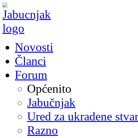
Novosti
Članci
Forum
Općenito
Jabučnjak
Ured za ukradene stvar
Razno