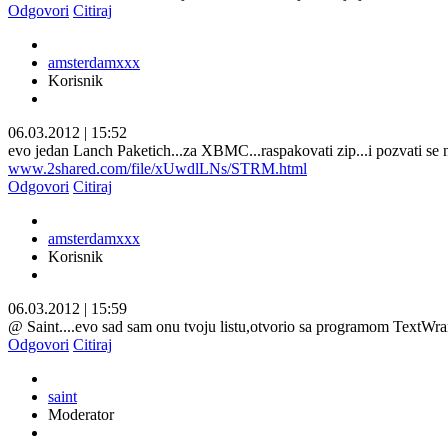
Odgovori
Citiraj
amsterdamxxx
Korisnik
06.03.2012
|
15:52
evo jedan Lanch Paketich...za XBMC...raspakovati zip...i pozvati se n
www.2shared.com/file/xUwdlLNs/STRM.html
Odgovori
Citiraj
amsterdamxxx
Korisnik
06.03.2012
|
15:59
@ Saint....evo sad sam onu tvoju listu,otvorio sa programom TextWra
Odgovori
Citiraj
saint
Moderator