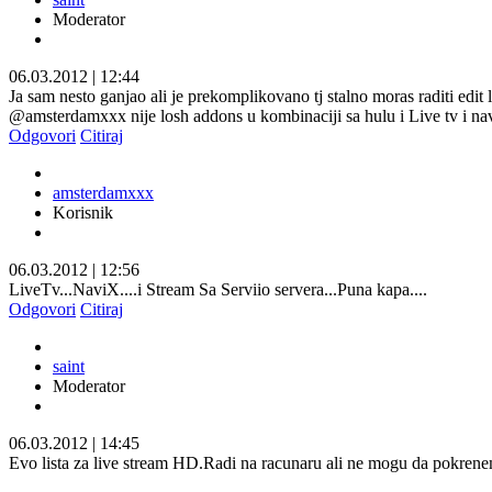
Moderator
06.03.2012
|
12:44
Ja sam nesto ganjao ali je prekomplikovano tj stalno moras raditi edit l
@amsterdamxxx nije losh addons u kombinaciji sa hulu i Live tv i na
Odgovori
Citiraj
amsterdamxxx
Korisnik
06.03.2012
|
12:56
LiveTv...NaviX....i Stream Sa Serviio servera...Puna kapa....
Odgovori
Citiraj
saint
Moderator
06.03.2012
|
14:45
Evo lista za live stream HD.Radi na racunaru ali ne mogu da pokre