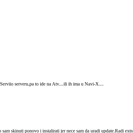
viio serveru,pa to ide na Atv....ili ih ima u Navi-X....
ao sam skinuti ponovo i instalirati jer nece sam da uradi update.Radi ex