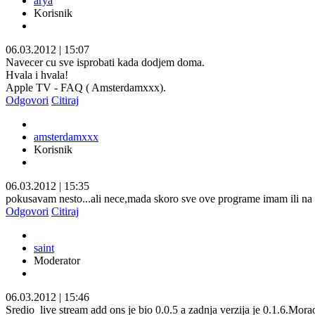
arya
Korisnik
06.03.2012
|
15:07
Navecer cu sve isprobati kada dodjem doma.
Hvala i hvala!
Apple TV - FAQ ( Amsterdamxxx).
Odgovori
Citiraj
amsterdamxxx
Korisnik
06.03.2012
|
15:35
pokusavam nesto...ali nece,mada skoro sve ove programe imam ili na Ser
Odgovori
Citiraj
saint
Moderator
06.03.2012
|
15:46
Sredio
live stream add ons je bio 0.0.5 a zadnja verzija je 0.1.6.Mor