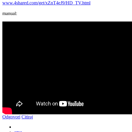
www.4shared.com/get/xZnT4eJ9/HD_TV.html
manual:
Odgovori
Citiraj