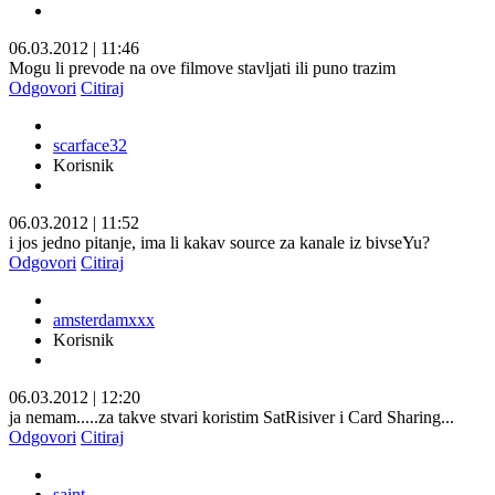
06.03.2012
|
11:46
Mogu li prevode na ove filmove stavljati ili puno trazim
Odgovori
Citiraj
scarface32
Korisnik
06.03.2012
|
11:52
i jos jedno pitanje, ima li kakav source za kanale iz bivseYu?
Odgovori
Citiraj
amsterdamxxx
Korisnik
06.03.2012
|
12:20
ja nemam.....za takve stvari koristim SatRisiver i Card Sharing...
Odgovori
Citiraj
saint