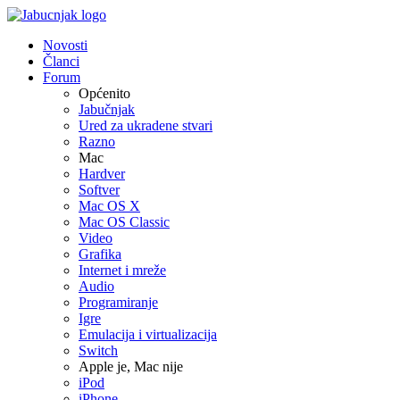
Novosti
Članci
Forum
Općenito
Jabučnjak
Ured za ukradene stvari
Razno
Mac
Hardver
Softver
Mac OS X
Mac OS Classic
Video
Grafika
Internet i mreže
Audio
Programiranje
Igre
Emulacija i virtualizacija
Switch
Apple je, Mac nije
iPod
iPhone