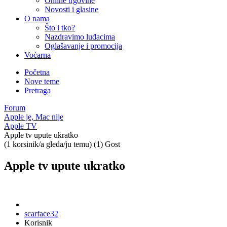
Online trgovine
Novosti i glasine
O nama
Što i tko?
Nazdravimo luđacima
Oglašavanje i promocija
Voćarna
Početna
Nove teme
Pretraga
Forum
Apple je, Mac nije
Apple TV
Apple tv upute ukratko
(1 korsinik/a gleda/ju temu) (1) Gost
Apple tv upute ukratko
scarface32
Korisnik