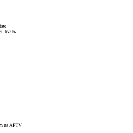
iste
vi
hvala.
nem na APTV