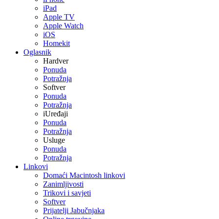
iPad
Apple TV
Apple Watch
iOS
Homekit
Oglasnik
Hardver
Ponuda
Potražnja
Softver
Ponuda
Potražnja
iUređaji
Ponuda
Potražnja
Usluge
Ponuda
Potražnja
Linkovi
Domaći Macintosh linkovi
Zanimljivosti
Trikovi i savjeti
Softver
Prijatelji Jabučnjaka