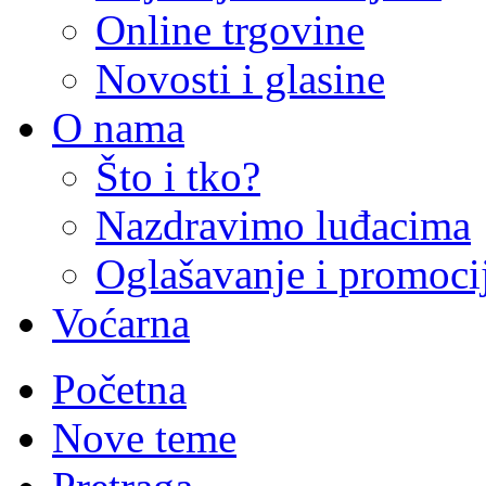
Online trgovine
Novosti i glasine
O nama
Što i tko?
Nazdravimo luđacima
Oglašavanje i promoci
Voćarna
Početna
Nove teme