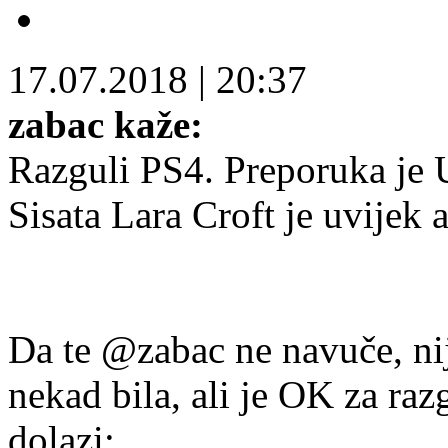
17.07.2018
|
20:37
zabac kaže:
Razguli PS4. Preporuka je U
Sisata Lara Croft je uvijek a
Da te @zabac ne navuče, nije
nekad bila, ali je OK za raz
dolazi: