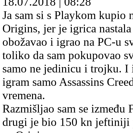
18.07.2018
|
08:28
Ja sam si s Playkom kupio n
Origins, jer je igrica nasta
obožavao i igrao na PC-u sv
toliko da sam pokupovao sv
samo ne jedinicu i trojku. 
igram samo Assassins Creed 
vremena.
Razmišljao sam se između F
drugi je bio 150 kn jeftinij