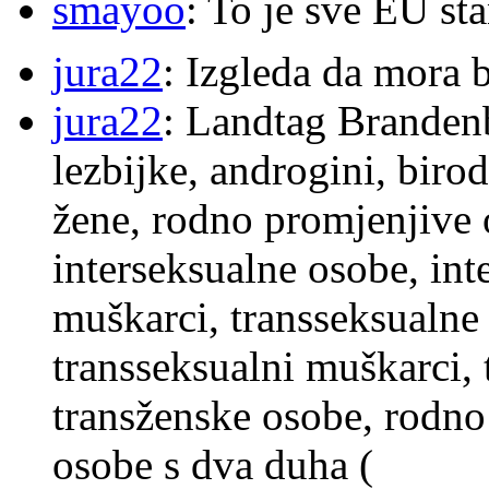
smayoo
: To je sve EU s
jura22
: Izgleda da mora b
jura22
: Landtag Brandenb
lezbijke, androgini, biro
žene, rodno promjenjive 
interseksualne osobe, int
muškarci, transseksualne 
transseksualni muškarci,
transženske osobe, rodno
osobe s dva duha (