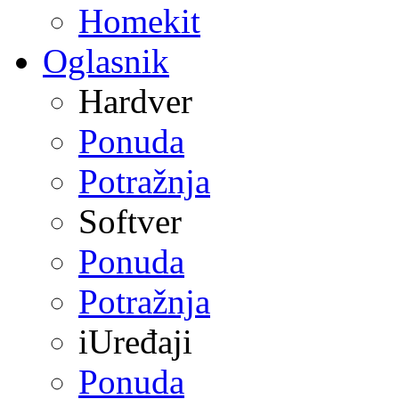
Homekit
Oglasnik
Hardver
Ponuda
Potražnja
Softver
Ponuda
Potražnja
iUređaji
Ponuda