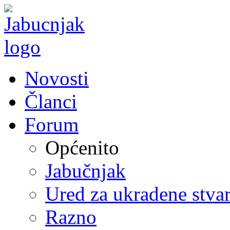
Novosti
Članci
Forum
Općenito
Jabučnjak
Ured za ukradene stvar
Razno