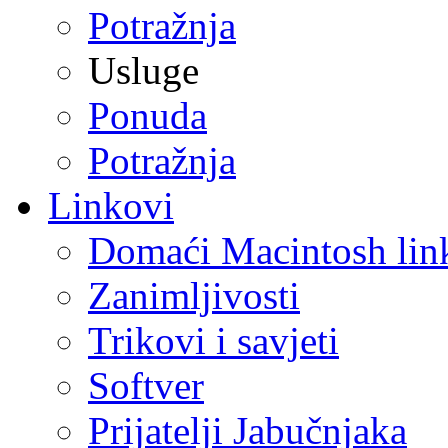
Potražnja
Usluge
Ponuda
Potražnja
Linkovi
Domaći Macintosh lin
Zanimljivosti
Trikovi i savjeti
Softver
Prijatelji Jabučnjaka