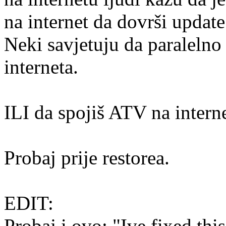
na internet da dovrši update
Neki savjetuju da paralelno
interneta.
ILI da spojiš ATV na inte
Probaj prije restorea.
EDIT:
Probaj i ovo; "Ive fixed th