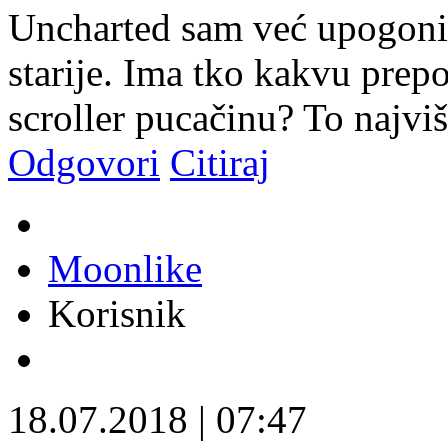
Uncharted sam već upogonio
starije. Ima tko kakvu prep
scroller pucačinu? To najvi
Odgovori
Citiraj
Moonlike
Korisnik
18.07.2018
|
07:47