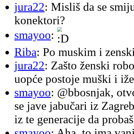
jura22
: Misliš da se smij
konektori?
smayoo
:
Riba
: Po muskim i zensk
jura22
: Zašto ženski robo
uopće postoje muški i iže
smayoo
: @bbosnjak, otvo
se jave jabučari iz Zagre
iz te generacije da proba
smayoo
: Aha, to ima van