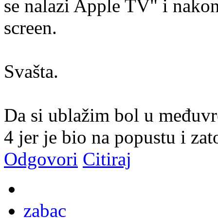
se nalazi Apple TV" i nako
screen.
Svašta.
Da si ublažim bol u međuvr
4 jer je bio na popustu i za
Odgovori
Citiraj
zabac