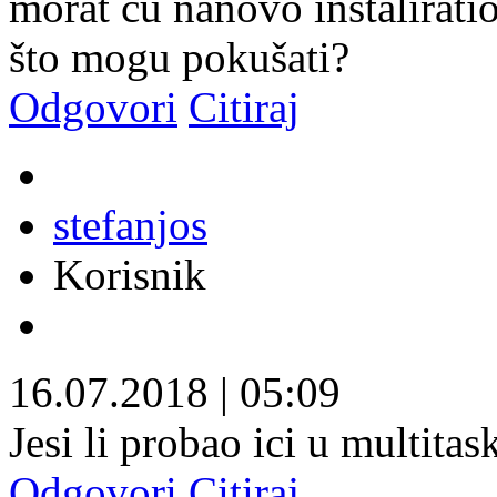
morat ću nanovo instaliratio
što mogu pokušati?
Odgovori
Citiraj
stefanjos
Korisnik
16.07.2018
|
05:09
Jesi li probao ici u multitask
Odgovori
Citiraj