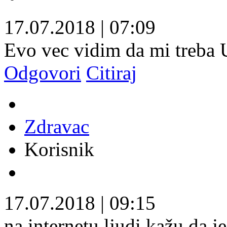
17.07.2018
|
07:09
Evo vec vidim da mi treba
Odgovori
Citiraj
Zdravac
Korisnik
17.07.2018
|
09:15
na internetu ljudi kažu da j