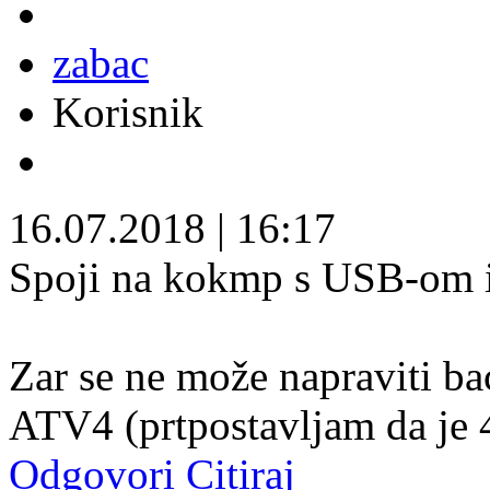
zabac
Korisnik
16.07.2018
|
16:17
Spoji na kokmp s USB-om i 
Zar se ne može napraviti ba
ATV4 (prtpostavljam da je 
Odgovori
Citiraj