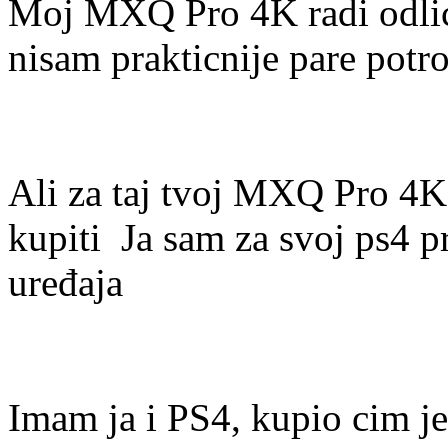
Moj MXQ Pro 4K radi odli
nisam prakticnije pare potr
Ali za taj tvoj MXQ Pro 4K
kupiti
Ja sam za svoj ps4 p
uređaja
Imam ja i PS4, kupio cim je 