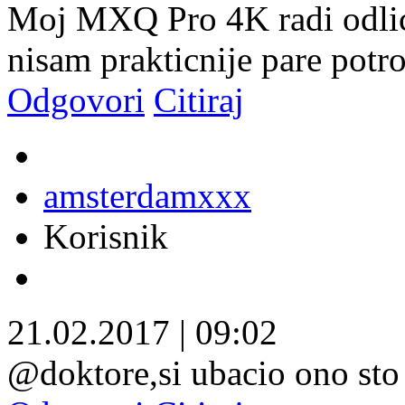
Moj MXQ Pro 4K radi odli
nisam prakticnije pare potr
Odgovori
Citiraj
amsterdamxxx
Korisnik
21.02.2017
|
09:02
@doktore,si ubacio ono sto 