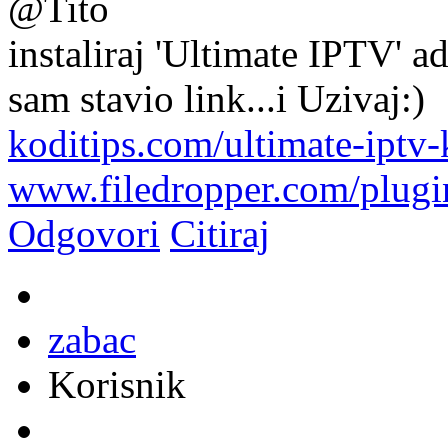
@Tito
instaliraj 'Ultimate IPTV' 
sam stavio link...i Uzivaj:)
koditips.com/ultimate-iptv
www.filedropper.com/plugi
Odgovori
Citiraj
zabac
Korisnik