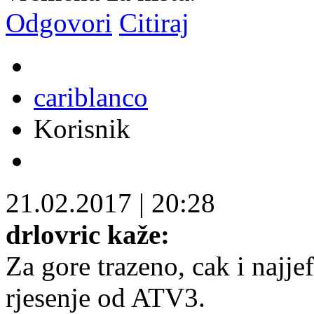
Odgovori
Citiraj
cariblanco
Korisnik
21.02.2017
|
20:28
drlovric kaže:
Za gore trazeno, cak i najje
rjesenje od ATV3.