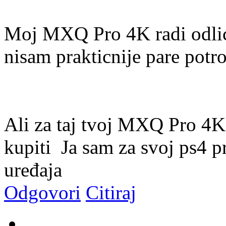
Moj MXQ Pro 4K radi odli
nisam prakticnije pare potr
Ali za taj tvoj MXQ Pro 4K
kupiti
Ja sam za svoj ps4 p
uređaja
Odgovori
Citiraj