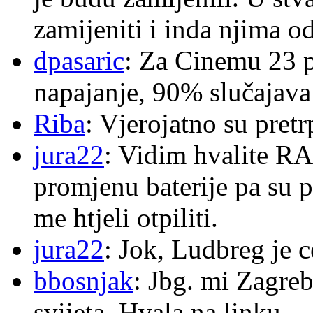
zamijeniti i inda njima o
dpasaric
: Za Cinemu 23 p
napajanje, 90% slučajava
Riba
: Vjerojatno su pretr
jura22
: Vidim hvalite RA
promjenu baterije pa su p
me htjeli otpiliti.
jura22
: Jok, Ludbreg je c
bbosnjak
: Jbg. mi Zagre
svijeta. Hvala na linku.