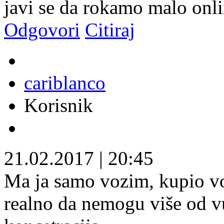
javi se da rokamo malo onl
Odgovori
Citiraj
cariblanco
Korisnik
21.02.2017
|
20:45
Ma ja samo vozim, kupio vola
realno da nemogu više od vu