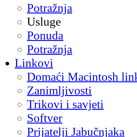
Potražnja
Usluge
Ponuda
Potražnja
Linkovi
Domaći Macintosh lin
Zanimljivosti
Trikovi i savjeti
Softver
Prijatelji Jabučnjaka