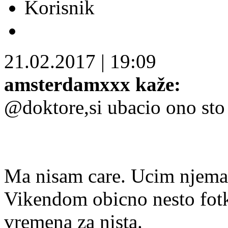
Korisnik
21.02.2017
|
19:09
amsterdamxxx kaže:
@doktore,si ubacio ono sto 
Ma nisam care. Ucim njemac
Vikendom obicno nesto fot
vremena za nista.