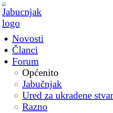
Novosti
Članci
Forum
Općenito
Jabučnjak
Ured za ukradene stvar
Razno