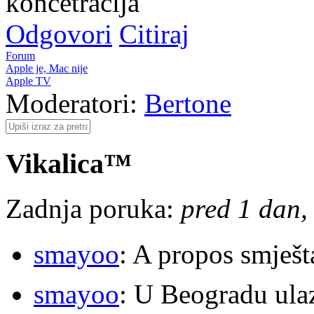
koncetracija
Odgovori
Citiraj
Forum
Apple je, Mac nije
Apple TV
Moderatori:
Bertone
Vikalica™
Zadnja poruka:
pred 1 dan, 
smayoo
: A propos smješt
smayoo
: U Beogradu ulaz