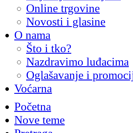
Online trgovine
Novosti i glasine
O nama
Što i tko?
Nazdravimo luđacima
Oglašavanje i promoci
Voćarna
Početna
Nove teme