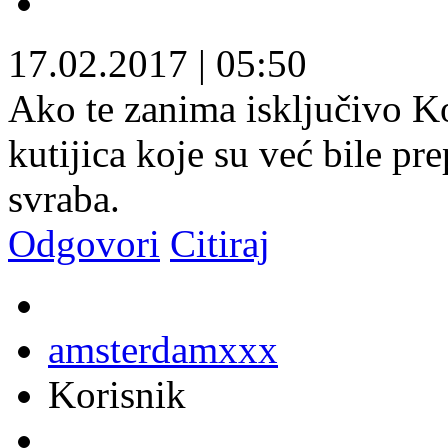
17.02.2017
|
05:50
Ako te zanima isključivo K
kutijica koje su već bile pr
svraba.
Odgovori
Citiraj
amsterdamxxx
Korisnik