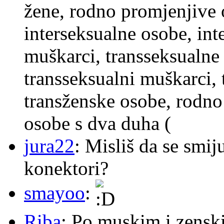
žene, rodno promjenjive 
interseksualne osobe, int
muškarci, transseksualne 
transseksualni muškarci,
transženske osobe, rodno
osobe s dva duha (
jura22
: Misliš da se smij
konektori?
smayoo
:
Riba
: Po muskim i zensk