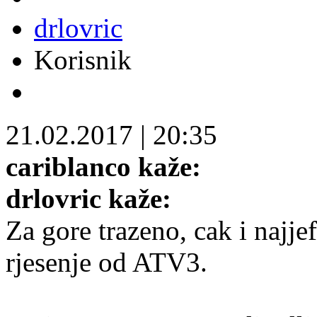
drlovric
Korisnik
21.02.2017
|
20:35
cariblanco kaže:
drlovric kaže:
Za gore trazeno, cak i najje
rjesenje od ATV3.