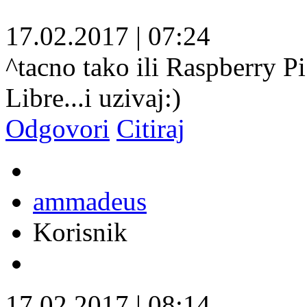
17.02.2017
|
07:24
^tacno tako ili Raspberry P
Libre...i uzivaj:)
Odgovori
Citiraj
ammadeus
Korisnik
17.02.2017
|
08:14