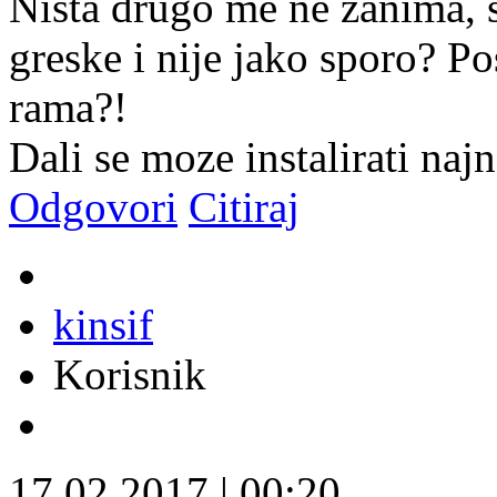
Nista drugo me ne zanima, s
greske i nije jako sporo? 
rama?!
Dali se moze instalirati naj
Odgovori
Citiraj
kinsif
Korisnik
17.02.2017
|
00:20