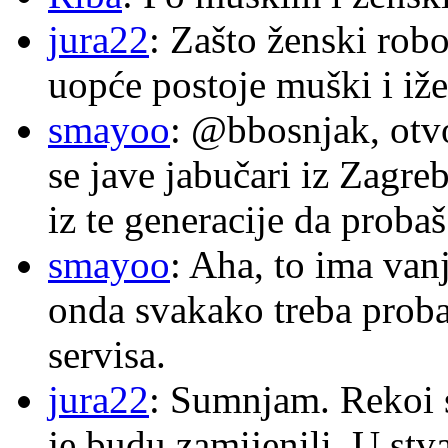
jura22
: Zašto ženski robo
uopće postoje muški i iže
smayoo
: @bbosnjak, otvo
se jave jabučari iz Zagre
iz te generacije da proba
smayoo
: Aha, to ima van
onda svakako treba proba
servisa.
jura22
: Sumnjam. Rekoi s
je budu zamijenili. U stva