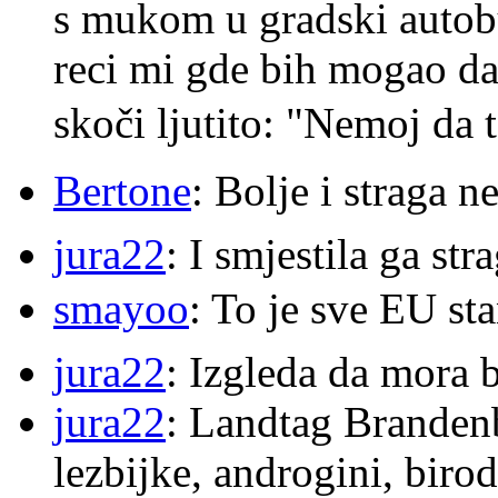
s mukom u gradski autobu
reci mi gde bih mogao da 
skoči ljutito: "Nemoj da 
Bertone
: Bolje i straga 
jura22
: I smjestila ga str
smayoo
: To je sve EU s
jura22
: Izgleda da mora b
jura22
: Landtag Brandenb
lezbijke, androgini, biro