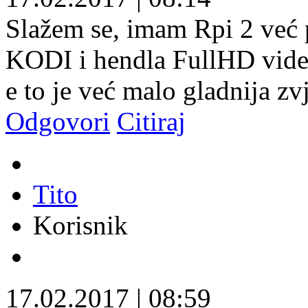
Slažem se, imam Rpi 2 već p
KODI i hendla FullHD vide
e to je već malo gladnija z
Odgovori
Citiraj
Tito
Korisnik
17.02.2017
|
08:59