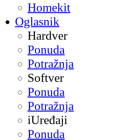
Homekit
Oglasnik
Hardver
Ponuda
Potražnja
Softver
Ponuda
Potražnja
iUređaji
Ponuda