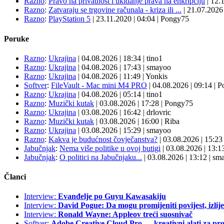
Razno
:
Pravo na privatnost i ukidanje prava na enkripciju
|
12.
Razno
:
Zatvaraju se trgovine računala - kriza ili ...
|
21.07.202
Razno
:
PlayStation 5
|
23.11.2020
|
04:04
|
Pongy75
Poruke
Razno
:
Ukrajina
| 04.08.2026
|
18:34
|
tino1
Razno
:
Ukrajina
| 04.08.2026
|
17:43
|
smayoo
Razno
:
Ukrajina
| 04.08.2026
|
11:49
|
Yonkis
Softver
:
FileVault - Mac mini M4 PRO
| 04.08.2026
|
09:14
|
P
Razno
:
Ukrajina
| 04.08.2026
|
05:14
|
tino1
Razno
:
Muzički kutak
| 03.08.2026
|
17:28
|
Pongy75
Razno
:
Ukrajina
| 03.08.2026
|
16:42
|
drlovric
Razno
:
Muzički kutak
| 03.08.2026
|
16:00
|
Riba
Razno
:
Ukrajina
| 03.08.2026
|
15:29
|
smayoo
Razno
:
Kakva je budućnost čovječanstva?
| 03.08.2026
|
15:2
Jabučnjak
:
Nema više politike u ovoj butigi
| 03.08.2026
|
13:1
Jabučnjak
:
O politici na Jabučnjaku...
| 03.08.2026
|
13:12
|
sma
Članci
Interview:
Evanđelje po Guyu Kawasakiju
Interview:
David Pogue: Da mogu promijeniti povijest, izlij
Interview:
Ronald Wayne: Appleov treći suosnivač
Softver:
Adobe Creative Cloud Pro — kreativni alati za pro