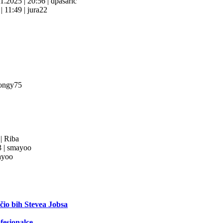
11.2025
|
20:56
|
dpasaric
6
|
11:49
|
jura22
ongy75
3
|
Riba
3
|
smayoo
yoo
ečio bih Stevea Jobsa
fesionalce