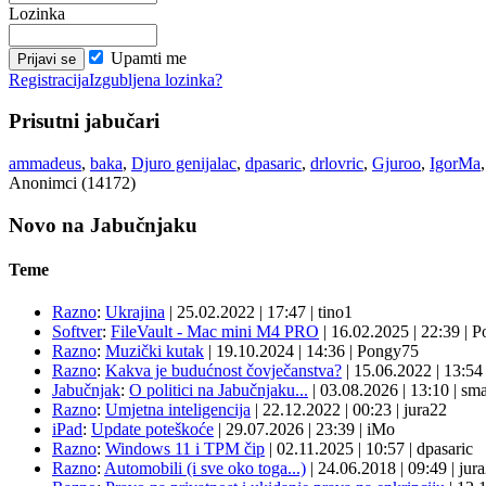
Lozinka
Upamti me
Registracija
Izgubljena lozinka?
Prisutni jabučari
ammadeus
,
baka
,
Djuro genijalac
,
dpasaric
,
drlovric
,
Gjuroo
,
IgorMa
Anonimci (14172)
Novo na Jabučnjaku
Teme
Razno
:
Ukrajina
|
25.02.2022
|
17:47
|
tino1
Softver
:
FileVault - Mac mini M4 PRO
|
16.02.2025
|
22:39
|
P
Razno
:
Muzički kutak
|
19.10.2024
|
14:36
|
Pongy75
Razno
:
Kakva je budućnost čovječanstva?
|
15.06.2022
|
13:5
Jabučnjak
:
O politici na Jabučnjaku...
|
03.08.2026
|
13:10
|
sma
Razno
:
Umjetna inteligencija
|
22.12.2022
|
00:23
|
jura22
iPad
:
Update poteškoće
|
29.07.2026
|
23:39
|
iMo
Razno
:
Windows 11 i TPM čip
|
02.11.2025
|
10:57
|
dpasaric
Razno
:
Automobili (i sve oko toga...)
|
24.06.2018
|
09:49
|
jur