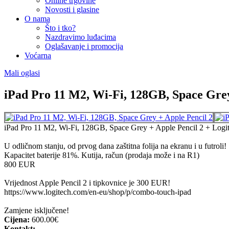
Online trgovine
Novosti i glasine
O nama
Što i tko?
Nazdravimo luđacima
Oglašavanje i promocija
Voćarna
Mali oglasi
iPad Pro 11 M2, Wi-Fi, 128GB, Space Grey
iPad Pro 11 M2, Wi-Fi, 128GB, Space Grey + Apple Pencil 2 + Logit
U odličnom stanju, od prvog dana zaštitna folija na ekranu i u futroli!
Kapacitet baterije 81%. Kutija, račun (prodaja može i na R1)
800 EUR
Vrijednost Apple Pencil 2 i tipkovnice je 300 EUR!
https://www.logitech.com/en-eu/shop/p/combo-touch-ipad
Zamjene isključene!
Cijena:
600.00€
Kontakt: