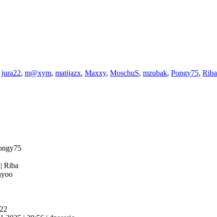
,
jura22
,
m@xym
,
matijazx
,
Maxxy
,
MoschuS
,
mzubak
,
Pongy75
,
Riba
ongy75
4
|
Riba
yoo
a22