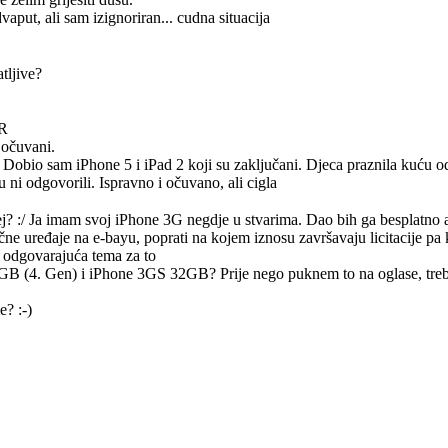
vaput, ali sam izignoriran... cudna situacija
tljive?
HR
 očuvani.
 Dobio sam iPhone 5 i iPad 2 koji su zaključani. Djeca praznila kuću 
 ni odgovorili. Ispravno i očuvano, ali cigla
j? :/ Ja imam svoj iPhone 3G negdje u stvarima. Dao bih ga besplatno a
čne uređaje na e-bayu, poprati na kojem iznosu završavaju licitacije pa k
la odgovarajuća tema za to
GB (4. Gen) i iPhone 3GS 32GB? Prije nego puknem to na oglase, treba
? :-)