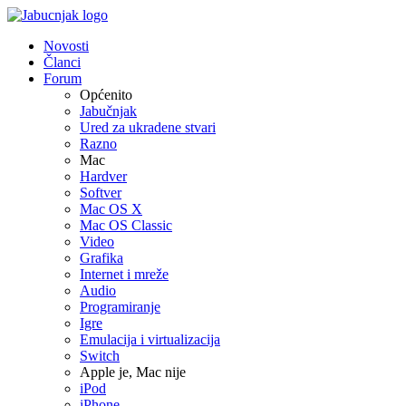
Novosti
Članci
Forum
Općenito
Jabučnjak
Ured za ukradene stvari
Razno
Mac
Hardver
Softver
Mac OS X
Mac OS Classic
Video
Grafika
Internet i mreže
Audio
Programiranje
Igre
Emulacija i virtualizacija
Switch
Apple je, Mac nije
iPod
iPhone