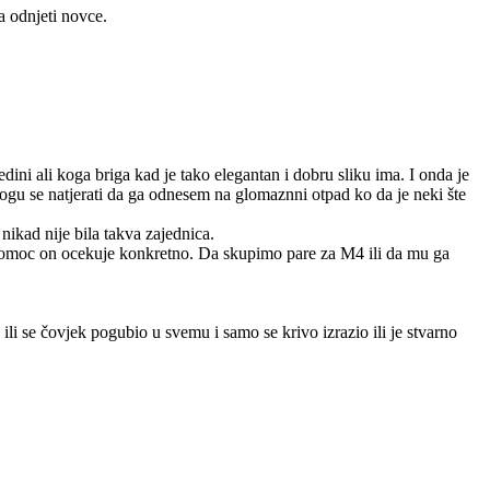
a odnjeti novce.
ini ali koga briga kad je tako elegantan i dobru sliku ima. I onda je
mogu se natjerati da ga odnesem na glomaznni otpad ko da je neki šte
nikad nije bila takva zajednica.
 pomoc on ocekuje konkretno. Da skupimo pare za M4 ili da mu ga
ili se čovjek pogubio u svemu i samo se krivo izrazio ili je stvarno