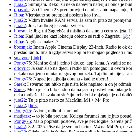
jura22
: Sumnjam. Rekoi su neka nabavim nateriju i onda je budu 
dpasaric
: Za Cinemu 23 prvo provjeri da nije samo napajanje, 
Riba
: Vjerojatno su pretrpani poslom kao i svi.
jura22
: Vidim hvalite RAM servis. Ja sam ih pitao za promjenu ba
jura22
: Jok, Ludbreg je centar svijeta.
bbosnjak
: Jbg. mi Zagrebčani mislimo da smo u cetru svijeta. H
Riba
: Kad ljudi ne kazi lokaciju obicno se radi o Zagrebu.
Riba
: A gdje se nalazis?
bbosnjak
: Imam Apple Cinema Display 23-Inch. Radio je ok do pr
prestao raditi. Ima li igdje servis koji bi to mogao pogledati 
smayoo
:
[link]
Pongy75
: Meni se čini i jedno i drugo, app šema. A vaditi se n
drlovric
: Ja sam slab na djecu i radio bih pomogao i u ovom k
nekako nadjemo unutar njegovog budzeta. Taj dio mi nije jasan.
Pongy75
: Napad je najbolja obrana - kad te uberu!
Sarek
: I stvarno mu nitko nije ništa loše napisao, a on je odm
Sarek
: Meni je isto bilo čudno da na jasno postavljeno pitanje 
neka muljaža. U svakom slučaju trebalo bi objašnjenje od dotičn
jura22
: Tu je pitao nesto za MacMini M4 > M4 Pro
jura22
:
[link]
Pongy75
: Avioni, milioni. kamioni
matijazx
: -- to je bila prevara. Kolega forumaš mu je htio posud
Pongy75
: Malo popratiti postove, sve je bez logike. Šarena pri
jura22
: 8.2.2025. Pise da je sve prebacio s M4 na M4 Pro, ne z
jura22
: Cijela prića je čudna. Pošto se radi o bolesnom djetetu n