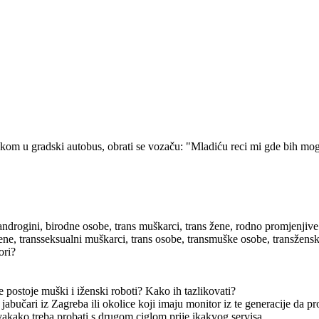
kom u gradski autobus, obrati se vozaču: "Mladiću reci mi gde bih mogao
androgini, birodne osobe, trans muškarci, trans žene, rodno promjenjive
žene, transseksualni muškarci, trans osobe, transmuške osobe, transžen
ori?
e postoje muški i iženski roboti? Kako ih tazlikovati?
 jabučari iz Zagreba ili okolice koji imaju monitor iz te generacije da 
vakako treba probati s drugom ciglom prije ikakvog servisa.