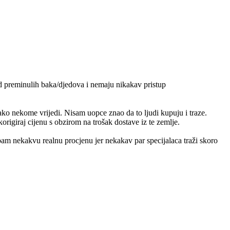
od preminulih baka/djedova i nemaju nikakav pristup
ko nekome vrijedi. Nisam uopce znao da to ljudi kupuju i traze.
origiraj cijenu s obzirom na trošak dostave iz te zemlje.
m nekakvu realnu procjenu jer nekakav par specijalaca traži skoro