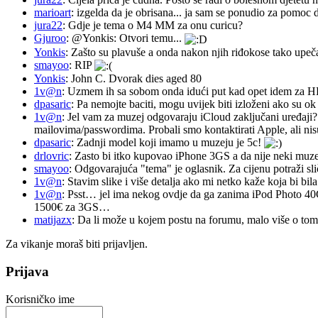
marioart
: izgelda da je obrisana... ja sam se ponudio za pomoc d
jura22
: Gdje je tema o M4 MM za onu curicu?
Gjuroo
: @Yonkis: Otvori temu...
Yonkis
: Zašto su plavuše a onda nakon njih riđokose tako upeča
smayoo
: RIP
Yonkis
: John C. Dvorak dies aged 80
1v@n
: Uzmem ih sa sobom onda idući put kad opet idem za 
dpasaric
: Pa nemojte baciti, mogu uvijek biti izloženi ako su ok
1v@n
: Jel vam za muzej odgovaraju iCloud zaključani uređaji?
mailovima/passwordima. Probali smo kontaktirati Apple, ali nisu
dpasaric
: Zadnji model koji imamo u muzeju je 5c!
drlovric
: Zasto bi itko kupovao iPhone 3GS a da nije neki muze
smayoo
: Odgovarajuća "tema" je oglasnik. Za cijenu potraži sli
1v@n
: Stavim slike i više detalja ako mi netko kaže koja bi bi
1v@n
: Psst… jel ima nekog ovdje da ga zanima iPod Photo 40
1500€ za 3GS…
matijazx
: Da li može u kojem postu na forumu, malo više o tome
Za vikanje moraš biti prijavljen.
Prijava
Korisničko ime