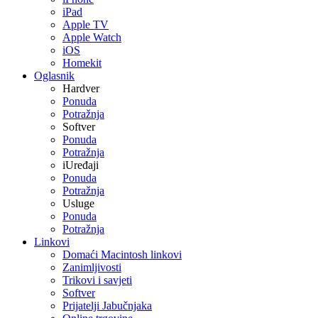
iPad
Apple TV
Apple Watch
iOS
Homekit
Oglasnik
Hardver
Ponuda
Potražnja
Softver
Ponuda
Potražnja
iUređaji
Ponuda
Potražnja
Usluge
Ponuda
Potražnja
Linkovi
Domaći Macintosh linkovi
Zanimljivosti
Trikovi i savjeti
Softver
Prijatelji Jabučnjaka