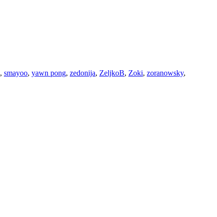
,
smayoo
,
yawn pong
,
zedonija
,
ZeljkoB
,
Zoki
,
zoranowsky
,