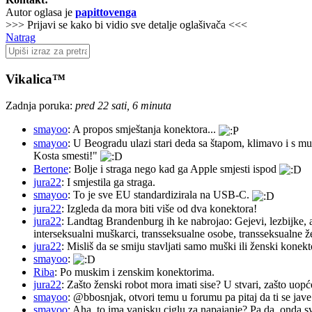
Autor oglasa je
papittovenga
>>> Prijavi se kako bi vidio sve detalje oglašivača <<<
Natrag
Vikalica™
Zadnja poruka:
pred 22 sati, 6 minuta
smayoo
: A propos smještanja konektora...
smayoo
: U Beogradu ulazi stari deda sa štapom, klimavo i s mu
Kosta smesti!"
Bertone
: Bolje i straga nego kad ga Apple smjesti ispod
jura22
: I smjestila ga straga.
smayoo
: To je sve EU standardizirala na USB-C.
jura22
: Izgleda da mora biti više od dva konektora!
jura22
: Landtag Brandenburg ih ke nabrojao: Gejevi, lezbijke, 
interseksualni muškarci, transseksualne osobe, transseksualne 
jura22
: Misliš da se smiju stavljati samo muški ili ženski konekt
smayoo
:
Riba
: Po muskim i zenskim konektorima.
jura22
: Zašto ženski robot mora imati sise? U stvari, zašto uopć
smayoo
: @bbosnjak, otvori temu u forumu pa pitaj da ti se jave
smayoo
: Aha, to ima vanjsku ciglu za napajanje? Pa da, onda s