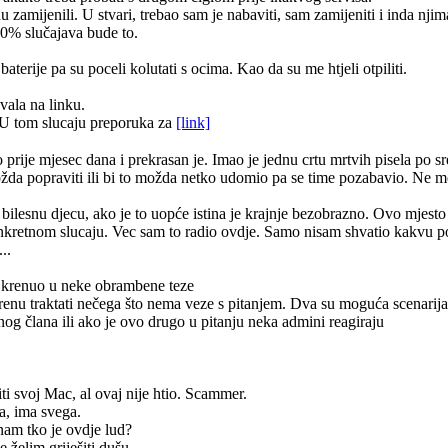
zamijenili. U stvari, trebao sam je nabaviti, sam zamijeniti i inda njim
90% slučajava bude to.
terije pa su poceli kolutati s ocima. Kao da su me htjeli otpiliti.
vala na linku.
U tom slucaju preporuka za
[link]
ije mjesec dana i prekrasan je. Imao je jednu crtu mrtvih pisela po sred
i možda popraviti ili bi to možda netko udomio pa se time pozabavio. Ne 
a bilesnu djecu, ako je to uopće istina je krajnje bezobrazno. Ovo mjesto 
onkretnom slucaju. Vec sam to radio ovdje. Samo nisam shvatio kakvu
..
ah krenuo u neke obrambene teze
krenu traktati nečega što nema veze s pitanjem. Dva su moguća scenarija 
og člana ili ako je ovo drugo u pitanju neka admini reagiraju
iti svoj Mac, al ovaj nije htio. Scammer.
ča, ima svega.
nam tko je ovdje lud?
e želim griješiti dušu.