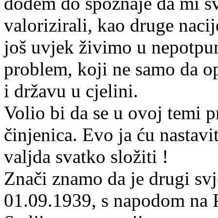
dođem do spoznaje da mi svoj
valorizirali, kao druge naci
još uvjek živimo u nepotpuno
problem, koji ne samo da op
i državu u cjelini.
Volio bi da se u ovoj temi p
činjenica. Evo ja ću nastavit
valjda svatko složiti !
Znači znamo da je drugi sv
01.09.1939, s napodom na P