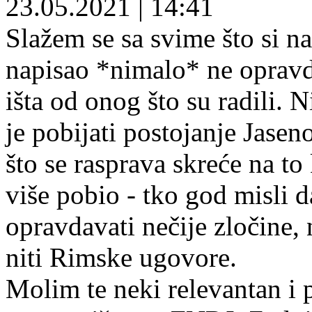
23.05.2021
|
14:41
Slažem se sa svime što si nap
napisao *nimalo* ne opravdav
išta od onog što su radili.
je pobijati postojanje Jasen
što se rasprava skreće na to 
više pobio - tko god misli
opravdavati nečije zločine, 
niti Rimske ugovore.
Molim te neki relevantan i 