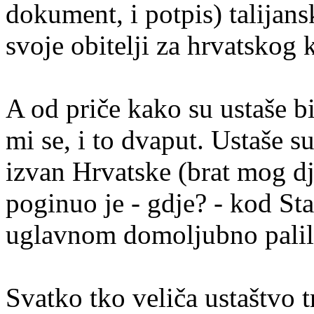
dokument, i potpis) talijan
svoje obitelji za hrvatskog
A od priče kako su ustaše b
mi se, i to dvaput. Ustaše s
izvan Hrvatske (brat mog dje
poginuo je - gdje? - kod Sta
uglavnom domoljubno palili s
Svatko tko veliča ustaštvo t