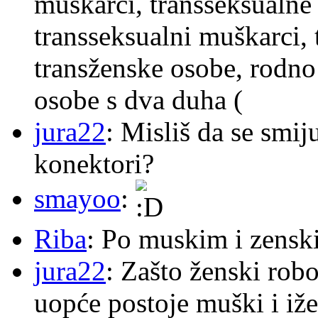
muškarci, transseksualne 
transseksualni muškarci,
transženske osobe, rodno
osobe s dva duha (
jura22
: Misliš da se smij
konektori?
smayoo
:
Riba
: Po muskim i zensk
jura22
: Zašto ženski robo
uopće postoje muški i iže