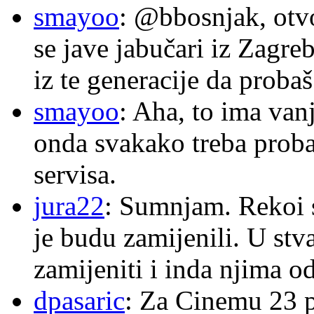
smayoo
: @bbosnjak, otvo
se jave jabučari iz Zagre
iz te generacije da proba
smayoo
: Aha, to ima van
onda svakako treba proba
servisa.
jura22
: Sumnjam. Rekoi s
je budu zamijenili. U stva
zamijeniti i inda njima o
dpasaric
: Za Cinemu 23 p