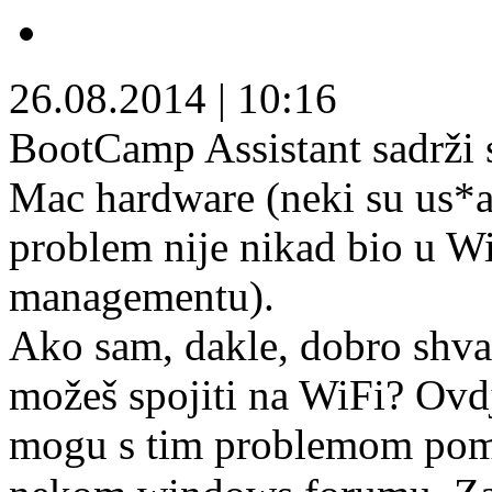
26.08.2014
|
10:16
BootCamp Assistant sadrži 
Mac hardware (neki su us*a
problem nije nikad bio u W
managementu).
Ako sam, dakle, dobro sh
možeš spojiti na WiFi? Ovdj
mogu s tim problemom po