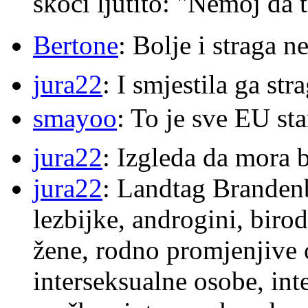
skoči ljutito: "Nemoj da 
Bertone
: Bolje i straga 
jura22
: I smjestila ga str
smayoo
: To je sve EU s
jura22
: Izgleda da mora b
jura22
: Landtag Brandenb
lezbijke, androgini, biro
žene, rodno promjenjive 
interseksualne osobe, int