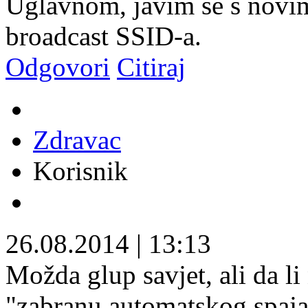
Uglavnom, javim se s novi
broadcast SSID-a.
Odgovori
Citiraj
Zdravac
Korisnik
26.08.2014
|
13:13
Možda glup savjet, ali da li
"zabranu automatskog spajan