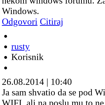
nekom windows forumu. Za 
Windows.
Odgovori
Citiraj
rusty
Korisnik
26.08.2014
|
10:40
Ja sam shvatio da se pod W
WIFI, ali na poslu mu to ne 