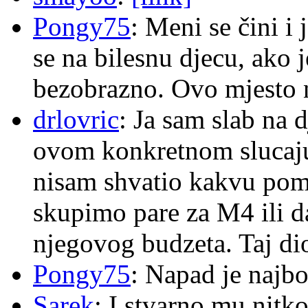
Pongy75
: Meni se čini i
se na bilesnu djecu, ako j
bezobrazno. Ovo mjesto n
drlovric
: Ja sam slab na 
ovom konkretnom slucaju
nisam shvatio kakvu pom
skupimo pare za M4 ili 
njegovog budzeta. Taj dio
Pongy75
: Napad je najbo
Sarek
: I stvarno mu nitko