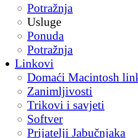
Potražnja
Usluge
Ponuda
Potražnja
Linkovi
Domaći Macintosh lin
Zanimljivosti
Trikovi i savjeti
Softver
Prijatelji Jabučnjaka