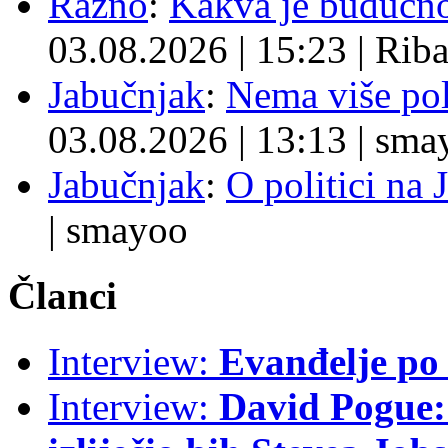
Razno
:
Kakva je budućno
03.08.2026
|
15:23
|
Rib
Jabučnjak
:
Nema više pol
03.08.2026
|
13:13
|
sma
Jabučnjak
:
O politici na 
|
smayoo
Članci
Interview:
Evanđelje p
Interview:
David Pogue: 