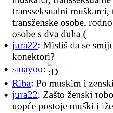
transseksualni muškarci,
transženske osobe, rodno
osobe s dva duha (
jura22
: Misliš da se smij
konektori?
smayoo
:
Riba
: Po muskim i zensk
jura22
: Zašto ženski robo
uopće postoje muški i iže