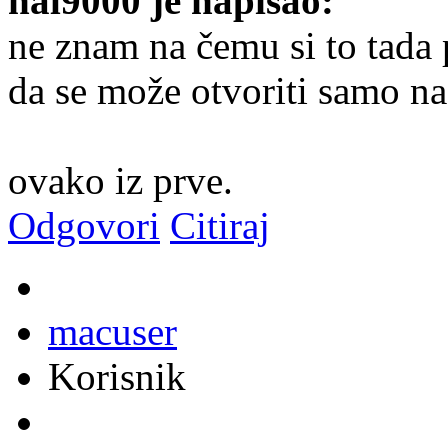
hal9000 je napisao:
ne znam na čemu si to tada 
da se može otvoriti samo na
ovako iz prve.
Odgovori
Citiraj
macuser
Korisnik