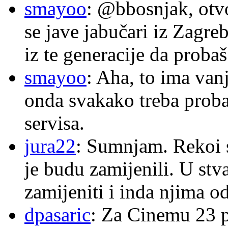
smayoo
: @bbosnjak, otvo
se jave jabučari iz Zagre
iz te generacije da proba
smayoo
: Aha, to ima van
onda svakako treba proba
servisa.
jura22
: Sumnjam. Rekoi s
je budu zamijenili. U stva
zamijeniti i inda njima o
dpasaric
: Za Cinemu 23 p