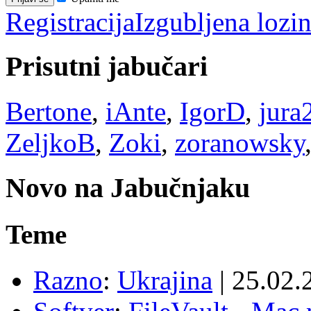
Registracija
Izgubljena lozi
Prisutni jabučari
Bertone
,
iAnte
,
IgorD
,
jura
ZeljkoB
,
Zoki
,
zoranowsky
Novo na Jabučnjaku
Teme
Razno
:
Ukrajina
|
25.02.