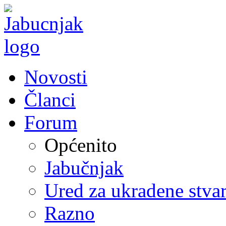
Novosti
Članci
Forum
Općenito
Jabučnjak
Ured za ukradene stvar
Razno