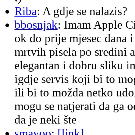
Riba
: A gdje se nalazis?
bbosnjak
: Imam Apple Ci
ok do prije mjesec dana i
mrtvih pisela po sredini a
elegantan i dobru sliku im
igdje servis koji bi to m
ili bi to možda netko ud
mogu se natjerati da ga
da je neki šte
smayoo
:
[link]