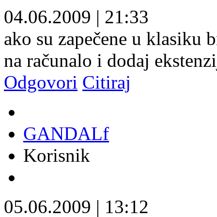
04.06.2009
|
21:33
ako su zapečene u klasiku b
na računalo i dodaj ekstenzij
Odgovori
Citiraj
GANDALf
Korisnik
05.06.2009
|
13:12