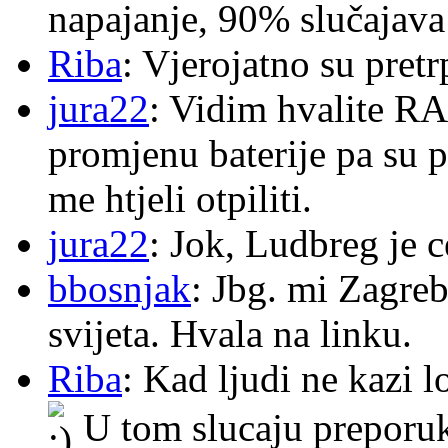
napajanje, 90% slučajava
Riba
: Vjerojatno su pretr
jura22
: Vidim hvalite RA
promjenu baterije pa su p
me htjeli otpiliti.
jura22
: Jok, Ludbreg je c
bbosnjak
: Jbg. mi Zagre
svijeta. Hvala na linku.
Riba
: Kad ljudi ne kazi 
U tom slucaju preporu