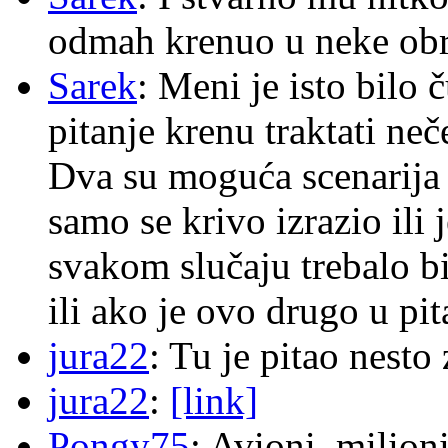
odmah krenuo u neke ob
Sarek
: Meni je isto bilo
pitanje krenu traktati ne
Dva su moguća scenarija 
samo se krivo izrazio ili
svakom slučaju trebalo b
ili ako je ovo drugo u pi
jura22
: Tu je pitao nes
jura22
:
[link]
Pongy75
: Avioni, milion