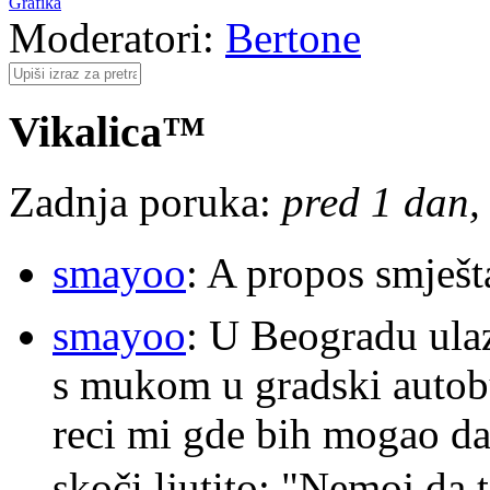
Grafika
Moderatori:
Bertone
Vikalica™
Zadnja poruka:
pred 1 dan, 
smayoo
: A propos smješt
smayoo
: U Beogradu ulaz
s mukom u gradski autobu
reci mi gde bih mogao da 
skoči ljutito: "Nemoj da 