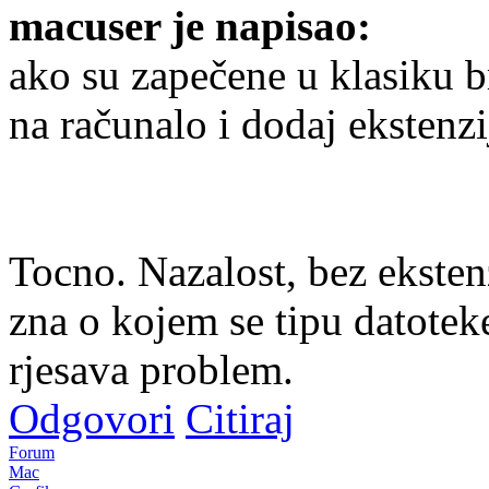
macuser je napisao:
ako su zapečene u klasiku b
na računalo i dodaj ekstenzij
Tocno. Nazalost, bez eksten
zna o kojem se tipu datotek
rjesava problem.
Odgovori
Citiraj
Forum
Mac