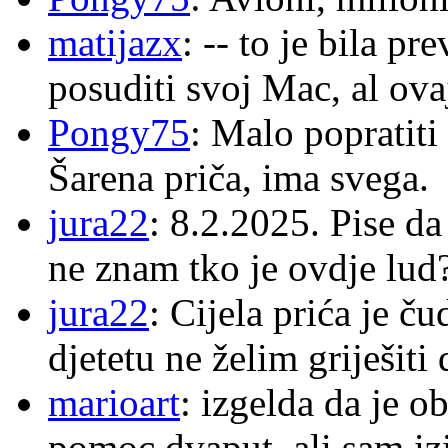
matijazx
: -- to je bila p
posuditi svoj Mac, al ova
Pongy75
: Malo popratiti
Šarena priča, ima svega.
jura22
: 8.2.2025. Pise d
ne znam tko je ovdje lud
jura22
: Cijela prića je č
djetetu ne želim griješiti
marioart
: izgelda da je o
pomoc dvaput, ali sam izi