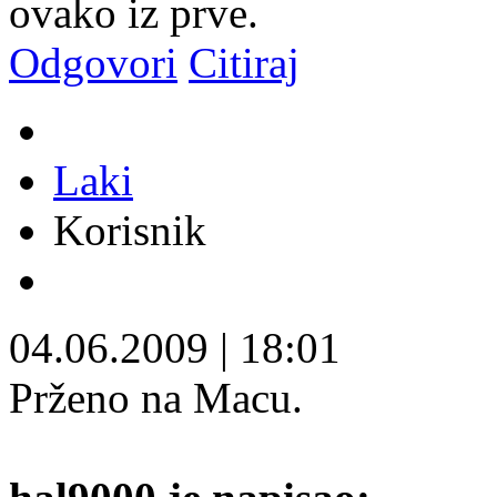
ovako iz prve.
Odgovori
Citiraj
Laki
Korisnik
04.06.2009
|
18:01
Prženo na Macu.