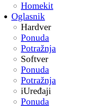
Homekit
Oglasnik
Hardver
Ponuda
Potražnja
Softver
Ponuda
Potražnja
iUređaji
Ponuda