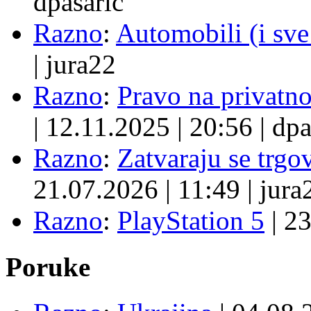
dpasaric
Razno
:
Automobili (i sve
|
jura22
Razno
:
Pravo na privatno
|
12.11.2025
|
20:56
|
dpa
Razno
:
Zatvaraju se trgovi
21.07.2026
|
11:49
|
jura
Razno
:
PlayStation 5
|
23
Poruke