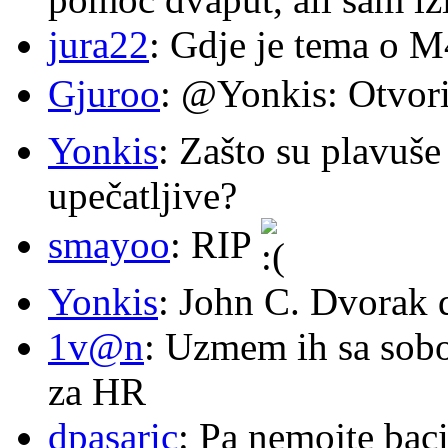
jura22
: Gdje je tema o 
Gjuroo
: @Yonkis: Otvori
Yonkis
: Zašto su plavuše
upečatljive?
smayoo
: RIP
Yonkis
: John C. Dvorak 
1v@n
: Uzmem ih sa sob
za HR
dpasaric
: Pa nemojte baci