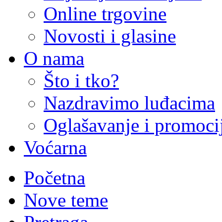
Online trgovine
Novosti i glasine
O nama
Što i tko?
Nazdravimo luđacima
Oglašavanje i promoci
Voćarna
Početna
Nove teme