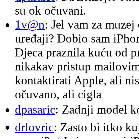
su ok očuvani.
1v@n
: Jel vam za muzej
uređaji? Dobio sam iPhone
Djeca praznila kuću od p
nikakav pristup mailovi
kontaktirati Apple, ali ni
očuvano, ali cigla
dpasaric
: Zadnji model k
drlovric
: Zasto bi itko k