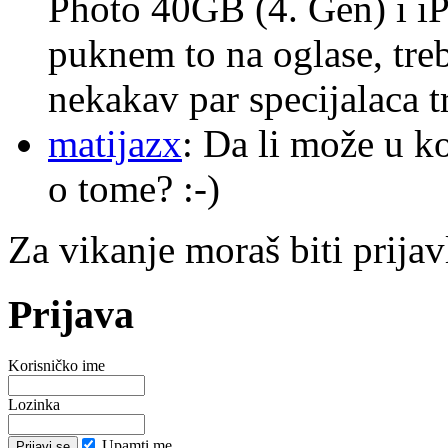
Photo 40GB (4. Gen) i i
puknem to na oglase, tre
nekakav par specijalaca
matijazx
: Da li može u k
o tome? :-)
Za vikanje moraš biti prijav
Prijava
Korisničko ime
Lozinka
Upamti me