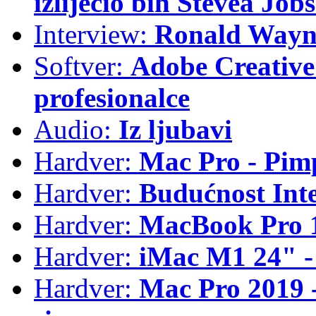
izliječio bih Stevea Job
Interview:
Ronald Wayne
Softver:
Adobe Creative 
profesionalce
Audio:
Iz ljubavi
Hardver:
Mac Pro - Pim
Hardver:
Budućnost Int
Hardver:
MacBook Pro 1
Hardver:
iMac M1 24" -
Hardver:
Mac Pro 2019 - 