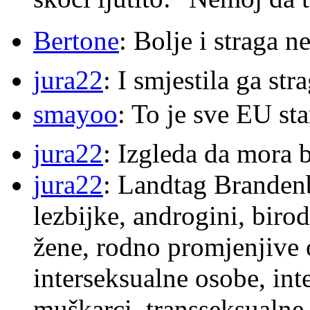
Bertone
: Bolje i straga 
jura22
: I smjestila ga str
smayoo
: To je sve EU s
jura22
: Izgleda da mora b
jura22
: Landtag Brandenb
lezbijke, androgini, biro
žene, rodno promjenjive 
interseksualne osobe, int
muškarci, transseksualne 