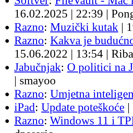
Softver
:
FileVault - Ma
16.02.2025
|
22:39
|
Pon
Razno
:
Muzički kutak
|
1
Razno
:
Kakva je budućno
15.06.2022
|
13:54
|
Rib
Jabučnjak
:
O politici na 
|
smayoo
Razno
:
Umjetna inteligen
iPad
:
Update poteškoće
|
Razno
:
Windows 11 i TP