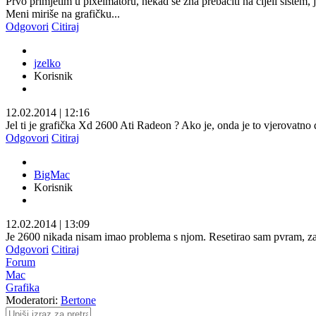
Prvo primjetim u pixelmatoru, nekad se zna prebaciti na cijeli sistem
Meni miriše na grafičku...
Odgovori
Citiraj
jzelko
Korisnik
12.02.2014
|
12:16
Jel ti je grafička Xd 2600 Ati Radeon ? Ako je, onda je to vjerovatno 
Odgovori
Citiraj
BigMac
Korisnik
12.02.2014
|
13:09
Je 2600 nikada nisam imao problema s njom. Resetirao sam pvram, za
Odgovori
Citiraj
Forum
Mac
Grafika
Moderatori:
Bertone