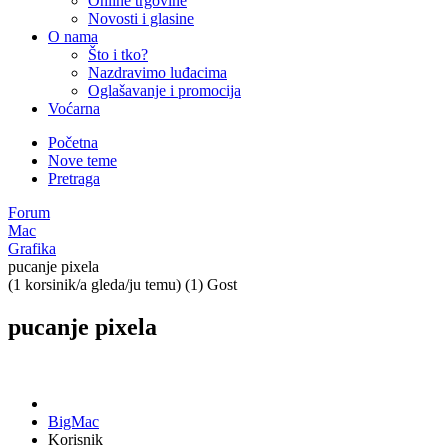
Online trgovine
Novosti i glasine
O nama
Što i tko?
Nazdravimo luđacima
Oglašavanje i promocija
Voćarna
Početna
Nove teme
Pretraga
Forum
Mac
Grafika
pucanje pixela
(1 korsinik/a gleda/ju temu) (1) Gost
pucanje pixela
BigMac
Korisnik