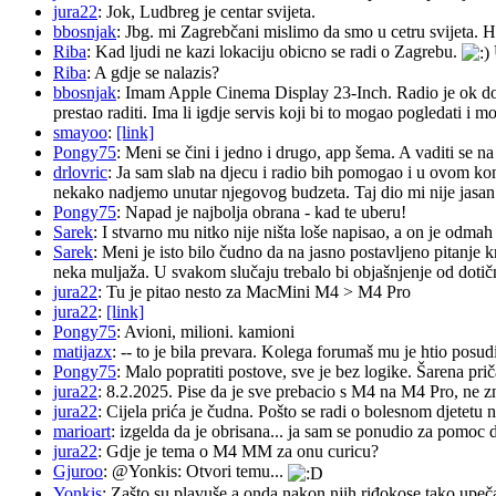
jura22
: Jok, Ludbreg je centar svijeta.
bbosnjak
: Jbg. mi Zagrebčani mislimo da smo u cetru svijeta. H
Riba
: Kad ljudi ne kazi lokaciju obicno se radi o Zagrebu.
Riba
: A gdje se nalazis?
bbosnjak
: Imam Apple Cinema Display 23-Inch. Radio je ok do pr
prestao raditi. Ima li igdje servis koji bi to mogao pogledati 
smayoo
:
[link]
Pongy75
: Meni se čini i jedno i drugo, app šema. A vaditi se n
drlovric
: Ja sam slab na djecu i radio bih pomogao i u ovom k
nekako nadjemo unutar njegovog budzeta. Taj dio mi nije jasan.
Pongy75
: Napad je najbolja obrana - kad te uberu!
Sarek
: I stvarno mu nitko nije ništa loše napisao, a on je odm
Sarek
: Meni je isto bilo čudno da na jasno postavljeno pitanje 
neka muljaža. U svakom slučaju trebalo bi objašnjenje od dotičn
jura22
: Tu je pitao nesto za MacMini M4 > M4 Pro
jura22
:
[link]
Pongy75
: Avioni, milioni. kamioni
matijazx
: -- to je bila prevara. Kolega forumaš mu je htio posud
Pongy75
: Malo popratiti postove, sve je bez logike. Šarena pri
jura22
: 8.2.2025. Pise da je sve prebacio s M4 na M4 Pro, ne z
jura22
: Cijela prića je čudna. Pošto se radi o bolesnom djetetu n
marioart
: izgelda da je obrisana... ja sam se ponudio za pomoc d
jura22
: Gdje je tema o M4 MM za onu curicu?
Gjuroo
: @Yonkis: Otvori temu...
Yonkis
: Zašto su plavuše a onda nakon njih riđokose tako upeča