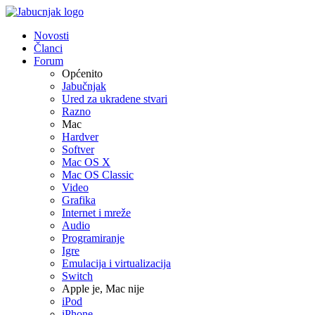
Novosti
Članci
Forum
Općenito
Jabučnjak
Ured za ukradene stvari
Razno
Mac
Hardver
Softver
Mac OS X
Mac OS Classic
Video
Grafika
Internet i mreže
Audio
Programiranje
Igre
Emulacija i virtualizacija
Switch
Apple je, Mac nije
iPod
iPhone