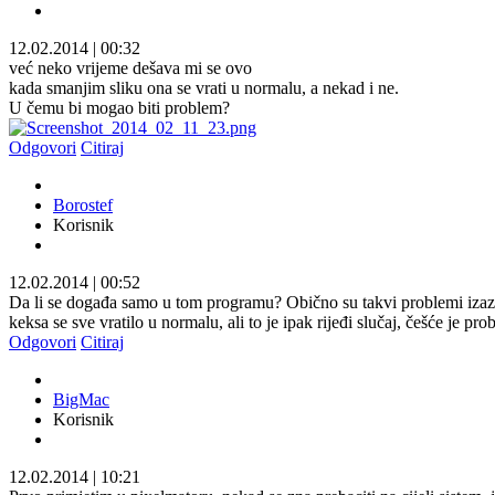
12.02.2014
|
00:32
već neko vrijeme dešava mi se ovo
kada smanjim sliku ona se vrati u normalu, a nekad i ne.
U čemu bi mogao biti problem?
Odgovori
Citiraj
Borostef
Korisnik
12.02.2014
|
00:52
Da li se događa samo u tom programu? Obično su takvi problemi iza
keksa se sve vratilo u normalu, ali to je ipak rijeđi slučaj, češće je prob
Odgovori
Citiraj
BigMac
Korisnik
12.02.2014
|
10:21