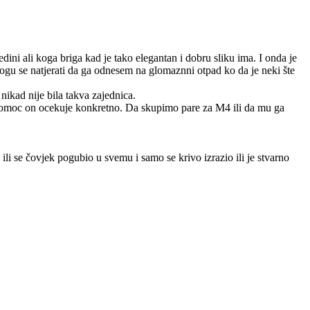
ini ali koga briga kad je tako elegantan i dobru sliku ima. I onda je
mogu se natjerati da ga odnesem na glomaznni otpad ko da je neki šte
nikad nije bila takva zajednica.
 pomoc on ocekuje konkretno. Da skupimo pare za M4 ili da mu ga
ili se čovjek pogubio u svemu i samo se krivo izrazio ili je stvarno