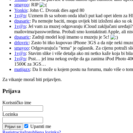
smayoo
: RIP
Yonkis
: John C. Dvorak dies aged 80
1v@n
: Uzmem ih sa sobom onda idući put kad opet idem za 
dpasaric
: Pa nemojte baciti, mogu uvijek biti izloženi ako su ok
1v@n
: Jel vam za muzej odgovaraju iCloud zaključani uređaji?
mailovima/passwordima. Probali smo kontaktirati Apple, ali nisu
dpasaric
: Zadnji model koji imamo u muzeju je 5c!
drlovric
: Zasto bi itko kupovao iPhone 3GS a da nije neki muze
smayoo
: Odgovarajuća "tema" je oglasnik. Za cijenu potraži sli
1v@n
: Stavim slike i više detalja ako mi netko kaže koja bi bi
1v@n
: Psst… jel ima nekog ovdje da ga zanima iPod Photo 40
1500€ za 3GS…
matijazx
: Da li može u kojem postu na forumu, malo više o tome
Za vikanje moraš biti prijavljen.
Prijava
Korisničko ime
Lozinka
Upamti me
Registracija
Izgubljena lozinka?