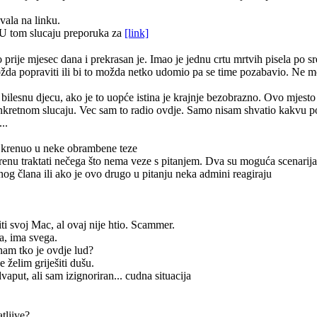
vala na linku.
U tom slucaju preporuka za
[link]
ije mjesec dana i prekrasan je. Imao je jednu crtu mrtvih pisela po sred
i možda popraviti ili bi to možda netko udomio pa se time pozabavio. Ne 
a bilesnu djecu, ako je to uopće istina je krajnje bezobrazno. Ovo mjesto 
onkretnom slucaju. Vec sam to radio ovdje. Samo nisam shvatio kakvu
..
ah krenuo u neke obrambene teze
krenu traktati nečega što nema veze s pitanjem. Dva su moguća scenarija 
og člana ili ako je ovo drugo u pitanju neka admini reagiraju
iti svoj Mac, al ovaj nije htio. Scammer.
ča, ima svega.
nam tko je ovdje lud?
e želim griješiti dušu.
vaput, ali sam izignoriran... cudna situacija
tljive?