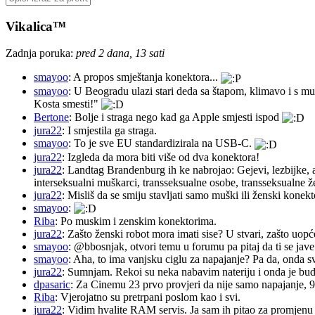
Vikalica™
Zadnja poruka:
pred 2 dana, 13 sati
smayoo
: A propos smještanja konektora...
smayoo
: U Beogradu ulazi stari deda sa štapom, klimavo i s mu
Kosta smesti!"
Bertone
: Bolje i straga nego kad ga Apple smjesti ispod
jura22
: I smjestila ga straga.
smayoo
: To je sve EU standardizirala na USB-C.
jura22
: Izgleda da mora biti više od dva konektora!
jura22
: Landtag Brandenburg ih ke nabrojao: Gejevi, lezbijke, 
interseksualni muškarci, transseksualne osobe, transseksualne 
jura22
: Misliš da se smiju stavljati samo muški ili ženski konekt
smayoo
:
Riba
: Po muskim i zenskim konektorima.
jura22
: Zašto ženski robot mora imati sise? U stvari, zašto uopć
smayoo
: @bbosnjak, otvori temu u forumu pa pitaj da ti se jave
smayoo
: Aha, to ima vanjsku ciglu za napajanje? Pa da, onda s
jura22
: Sumnjam. Rekoi su neka nabavim nateriju i onda je budu 
dpasaric
: Za Cinemu 23 prvo provjeri da nije samo napajanje, 
Riba
: Vjerojatno su pretrpani poslom kao i svi.
jura22
: Vidim hvalite RAM servis. Ja sam ih pitao za promjenu ba