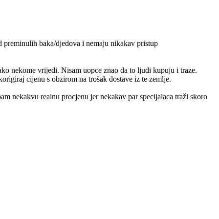
od preminulih baka/djedova i nemaju nikakav pristup
ko nekome vrijedi. Nisam uopce znao da to ljudi kupuju i traze.
origiraj cijenu s obzirom na trošak dostave iz te zemlje.
m nekakvu realnu procjenu jer nekakav par specijalaca traži skoro