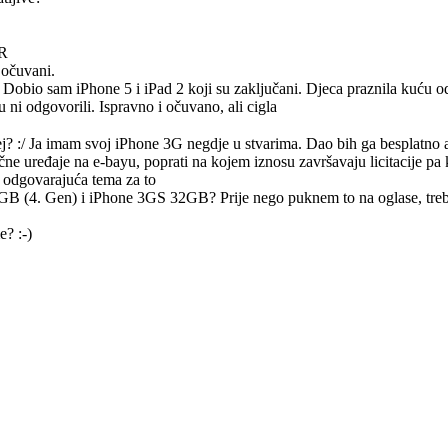
HR
 očuvani.
 Dobio sam iPhone 5 i iPad 2 koji su zaključani. Djeca praznila kuću 
 ni odgovorili. Ispravno i očuvano, ali cigla
j? :/ Ja imam svoj iPhone 3G negdje u stvarima. Dao bih ga besplatno a
čne uređaje na e-bayu, poprati na kojem iznosu završavaju licitacije pa k
la odgovarajuća tema za to
GB (4. Gen) i iPhone 3GS 32GB? Prije nego puknem to na oglase, treba
? :-)