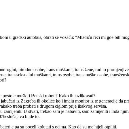
kom u gradski autobus, obrati se vozaču: "Mladiću reci mi gde bih mogao
androgini, birodne osobe, trans muškarci, trans žene, rodno promjenjive
žene, transseksualni muškarci, trans osobe, transmuške osobe, transžen
ori?
e postoje muški i iženski roboti? Kako ih tazlikovati?
 jabučari iz Zagreba ili okolice koji imaju monitor iz te generacije da 
vakako treba probati s drugom ciglom prije ikakvog servisa.
zamijenili. U stvari, trebao sam je nabaviti, sam zamijeniti i inda njim
90% slučajava bude to.
terije pa su poceli kolutati s ocima. Kao da su me htjeli otpiliti.