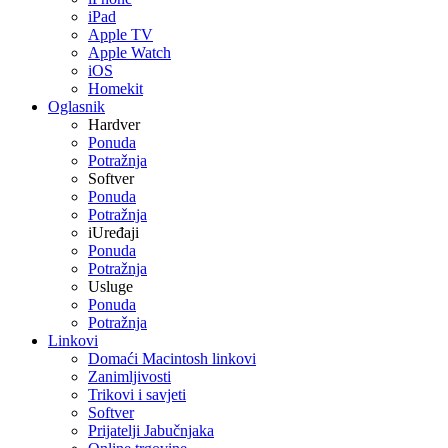
iPad
Apple TV
Apple Watch
iOS
Homekit
Oglasnik
Hardver
Ponuda
Potražnja
Softver
Ponuda
Potražnja
iUređaji
Ponuda
Potražnja
Usluge
Ponuda
Potražnja
Linkovi
Domaći Macintosh linkovi
Zanimljivosti
Trikovi i savjeti
Softver
Prijatelji Jabučnjaka