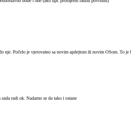
, jednostavno dođe i ode (ako npr. promjeniš radnu površinu)
do nje. Počelo je vjerovatno sa novim apdejtom ili novim OSom. To je bi
 sada radi ok. Nadamo se da tako i ostane