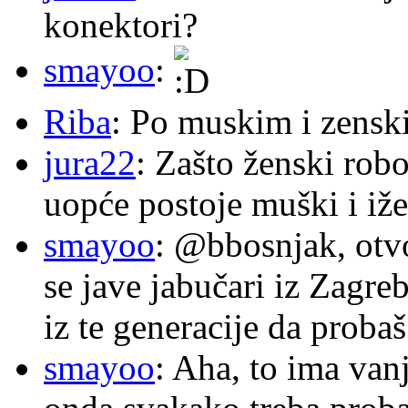
konektori?
smayoo
:
Riba
: Po muskim i zensk
jura22
: Zašto ženski robo
uopće postoje muški i iže
smayoo
: @bbosnjak, otvo
se jave jabučari iz Zagre
iz te generacije da proba
smayoo
: Aha, to ima van