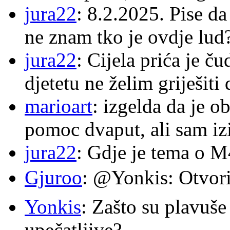
jura22
: 8.2.2025. Pise d
ne znam tko je ovdje lud
jura22
: Cijela prića je č
djetetu ne želim griješiti
marioart
: izgelda da je o
pomoc dvaput, ali sam izi
jura22
: Gdje je tema o 
Gjuroo
: @Yonkis: Otvori
Yonkis
: Zašto su plavuše
upečatljive?