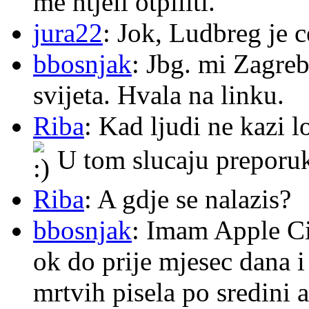
me htjeli otpiliti.
jura22
: Jok, Ludbreg je c
bbosnjak
: Jbg. mi Zagre
svijeta. Hvala na linku.
Riba
: Kad ljudi ne kazi 
U tom slucaju preporu
Riba
: A gdje se nalazis?
bbosnjak
: Imam Apple Ci
ok do prije mjesec dana i
mrtvih pisela po sredini a