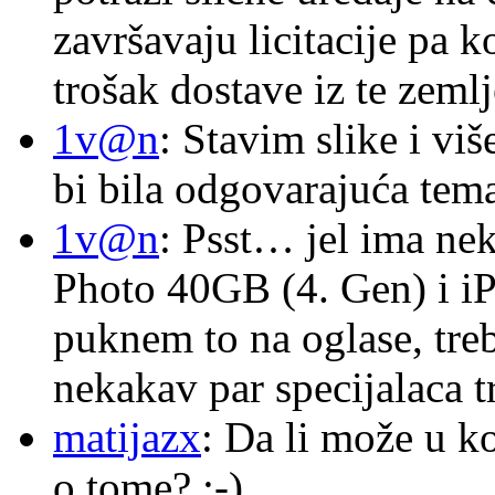
završavaju licitacije pa k
trošak dostave iz te zemlj
1v@n
: Stavim slike i vi
bi bila odgovarajuća tema
1v@n
: Psst… jel ima ne
Photo 40GB (4. Gen) i i
puknem to na oglase, tre
nekakav par specijalaca
matijazx
: Da li može u k
o tome? :-)