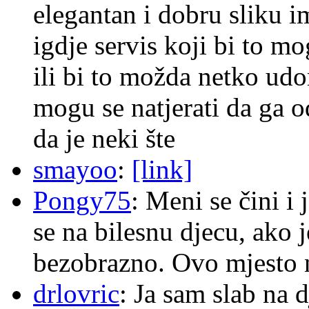
elegantan i dobru sliku im
igdje servis koji bi to m
ili bi to možda netko ud
mogu se natjerati da ga
da je neki šte
smayoo
:
[link]
Pongy75
: Meni se čini i
se na bilesnu djecu, ako j
bezobrazno. Ovo mjesto n
drlovric
: Ja sam slab na 