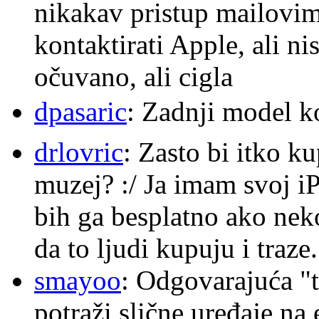
nikakav pristup mailovi
kontaktirati Apple, ali ni
očuvano, ali cigla
dpasaric
: Zadnji model k
drlovric
: Zasto bi itko k
muzej? :/ Ja imam svoj i
bih ga besplatno ako nek
da to ljudi kupuju i traze.
smayoo
: Odgovarajuća "t
potraži slične uređaje na