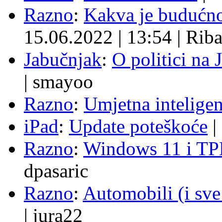
Razno
:
Kakva je budućno
15.06.2022
|
13:54
|
Rib
Jabučnjak
:
O politici na 
|
smayoo
Razno
:
Umjetna inteligen
iPad
:
Update poteškoće
|
Razno
:
Windows 11 i TP
dpasaric
Razno
:
Automobili (i sve
|
jura22