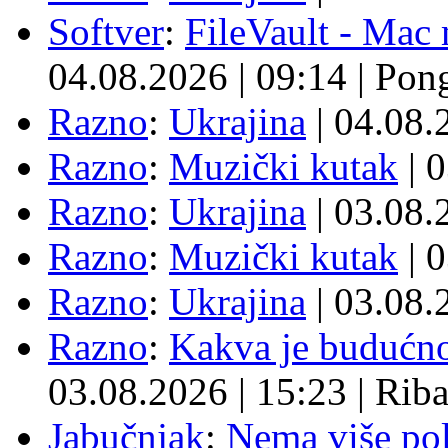
Softver
:
FileVault - Ma
04.08.2026
|
09:14
|
Pon
Razno
:
Ukrajina
| 04.08
Razno
:
Muzički kutak
| 
Razno
:
Ukrajina
| 03.08
Razno
:
Muzički kutak
| 
Razno
:
Ukrajina
| 03.08
Razno
:
Kakva je budućno
03.08.2026
|
15:23
|
Rib
Jabučnjak
:
Nema više pol