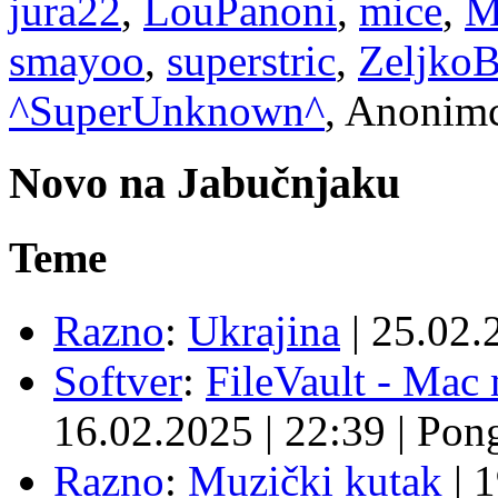
jura22
,
LouPanoni
,
mice
,
M
smayoo
,
superstric
,
Zeljko
^SuperUnknown^
, Anonimc
Novo na Jabučnjaku
Teme
Razno
:
Ukrajina
|
25.02.
Softver
:
FileVault - Ma
16.02.2025
|
22:39
|
Pon
Razno
:
Muzički kutak
|
1