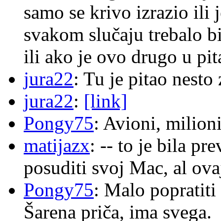
samo se krivo izrazio ili
svakom slučaju trebalo b
ili ako je ovo drugo u pi
jura22
: Tu je pitao nes
jura22
:
[link]
Pongy75
: Avioni, milion
matijazx
: -- to je bila p
posuditi svoj Mac, al ova
Pongy75
: Malo popratiti
Šarena priča, ima svega.