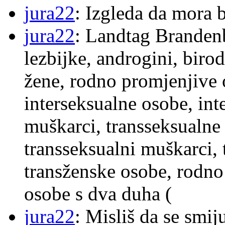
jura22
: Izgleda da mora b
jura22
: Landtag Brandenb
lezbijke, androgini, biro
žene, rodno promjenjive 
interseksualne osobe, int
muškarci, transseksualne 
transseksualni muškarci,
transženske osobe, rodno
osobe s dva duha (
jura22
: Misliš da se smij