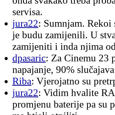
onda svakako treba proba
servisa.
jura22
: Sumnjam. Rekoi s
je budu zamijenili. U stva
zamijeniti i inda njima o
dpasaric
: Za Cinemu 23 p
napajanje, 90% slučajava
Riba
: Vjerojatno su pretr
jura22
: Vidim hvalite RA
promjenu baterije pa su p