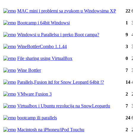
MAC mini i problemi sa zvukom u Windowsima XP
22
Bootcamp i 64bit Windowsi
1
Windowsi u Parallelsu i preko Boot campa?
9
WineBottlerCombo 1.1.44
3
File sharing using VirtualBox
0
Wine Bottler
7
Parallels,Fusion itd for Snow Leopard 64bit !?
14
VMware Fusion 3
2
Virtualbox i Ubuntu rezolucija na SnowLeopardu
7
bootcamp ili parallels
24
Macintosh na iPhoneu/iPod Touchu
2