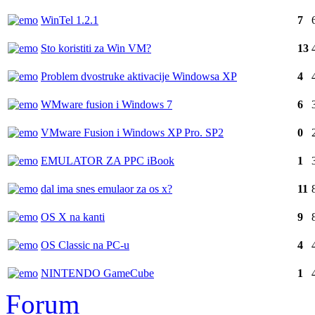
WinTel 1.2.1
7
Sto koristiti za Win VM?
13
Problem dvostruke aktivacije Windowsa XP
4
WMware fusion i Windows 7
6
VMware Fusion i Windows XP Pro. SP2
0
EMULATOR ZA PPC iBook
1
dal ima snes emulaor za os x?
11
OS X na kanti
9
OS Classic na PC-u
4
NINTENDO GameCube
1
Forum