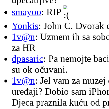
smayoo
: RIP
Yonkis
: John C. Dvorak 
1v@n
: Uzmem ih sa sob
za HR
dpasaric
: Pa nemojte baci
su ok očuvani.
1v@n
: Jel vam za muzej
uređaji? Dobio sam iPhone
Djeca praznila kuću od p