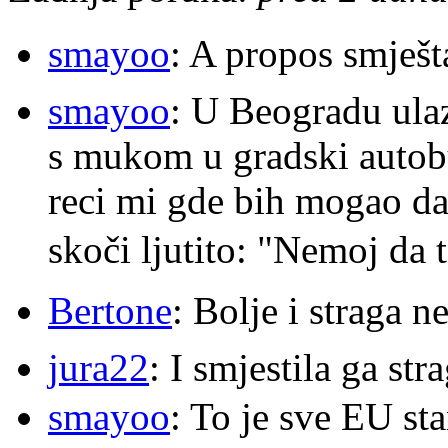
smayoo
: A propos smješt
smayoo
: U Beogradu ulaz
s mukom u gradski autobu
reci mi gde bih mogao da 
skoči ljutito: "Nemoj da 
Bertone
: Bolje i straga 
jura22
: I smjestila ga str
smayoo
: To je sve EU s