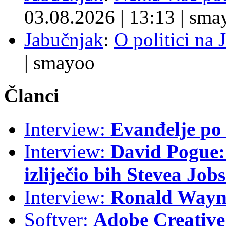
03.08.2026
|
13:13
|
sma
Jabučnjak
:
O politici na 
|
smayoo
Članci
Interview:
Evanđelje p
Interview:
David Pogue: 
izliječio bih Stevea Job
Interview:
Ronald Wayne
Softver:
Adobe Creative 