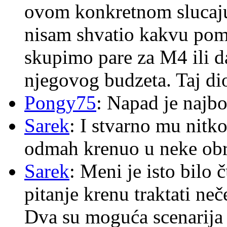
ovom konkretnom slucaju
nisam shvatio kakvu pom
skupimo pare za M4 ili 
njegovog budzeta. Taj dio
Pongy75
: Napad je najbo
Sarek
: I stvarno mu nitko
odmah krenuo u neke ob
Sarek
: Meni je isto bilo
pitanje krenu traktati ne
Dva su moguća scenarija 