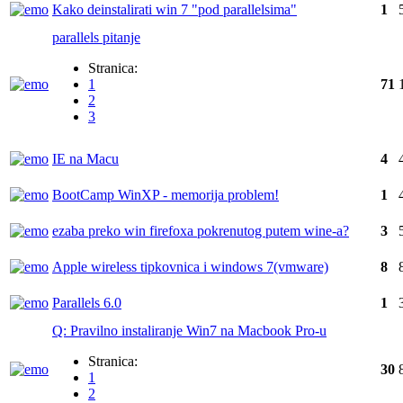
Kako deinstalirati win 7 "pod parallelsima"
1
parallels pitanje
Stranica:
1
71
2
3
IE na Macu
4
BootCamp WinXP - memorija problem!
1
ezaba preko win firefoxa pokrenutog putem wine-a?
3
Apple wireless tipkovnica i windows 7(vmware)
8
Parallels 6.0
1
Q: Pravilno instaliranje Win7 na Macbook Pro-u
Stranica:
30
1
2