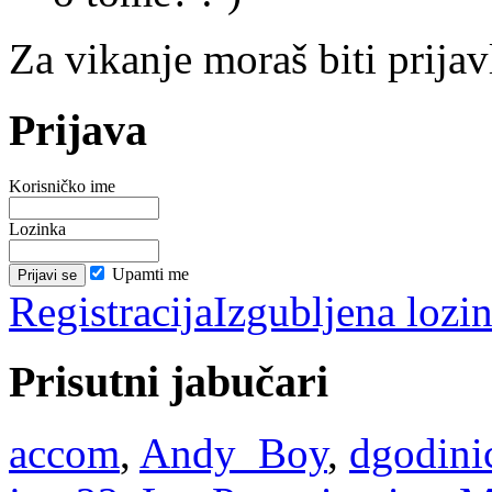
Za vikanje moraš biti prijav
Prijava
Korisničko ime
Lozinka
Upamti me
Registracija
Izgubljena lozi
Prisutni jabučari
accom
,
Andy_Boy
,
dgodini