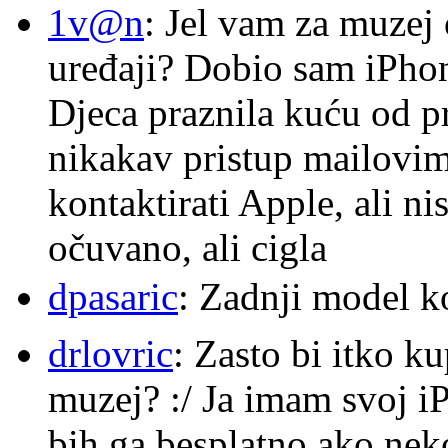
1v@n
: Jel vam za muzej
uređaji? Dobio sam iPhone
Djeca praznila kuću od p
nikakav pristup mailovi
kontaktirati Apple, ali ni
očuvano, ali cigla
dpasaric
: Zadnji model k
drlovric
: Zasto bi itko k
muzej? :/ Ja imam svoj i
bih ga besplatno ako nek