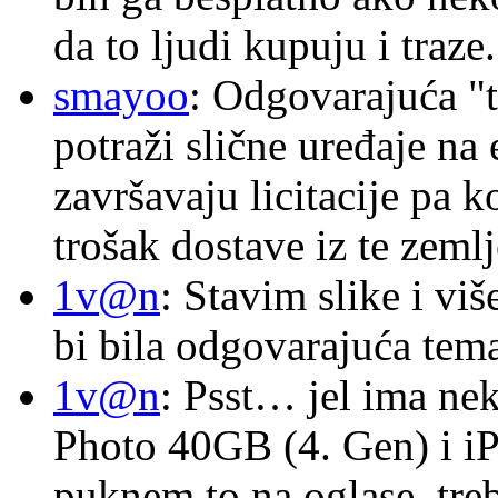
da to ljudi kupuju i traze.
smayoo
: Odgovarajuća "t
potraži slične uređaje na
završavaju licitacije pa k
trošak dostave iz te zemlj
1v@n
: Stavim slike i vi
bi bila odgovarajuća tema
1v@n
: Psst… jel ima ne
Photo 40GB (4. Gen) i i
puknem to na oglase, tre