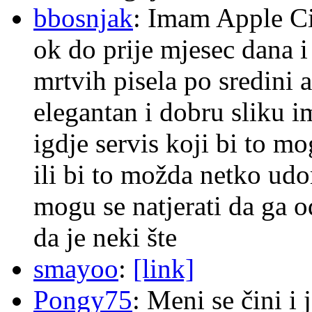
bbosnjak
: Imam Apple Ci
ok do prije mjesec dana i
mrtvih pisela po sredini a
elegantan i dobru sliku im
igdje servis koji bi to m
ili bi to možda netko ud
mogu se natjerati da ga
da je neki šte
smayoo
:
[link]
Pongy75
: Meni se čini i