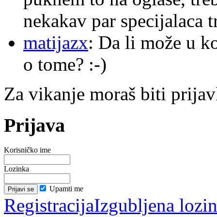
nekakav par specijalaca
matijazx
: Da li može u k
o tome? :-)
Za vikanje moraš biti prijav
Prijava
Korisničko ime
Lozinka
Upamti me
Registracija
Izgubljena lozi