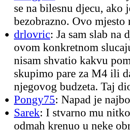
se na bilesnu djecu, ako j
bezobrazno. Ovo mjesto n
drlovric
: Ja sam slab na 
ovom konkretnom slucaju
nisam shvatio kakvu pom
skupimo pare za M4 ili 
njegovog budzeta. Taj dio
Pongy75
: Napad je najbo
Sarek
: I stvarno mu nitko
odmah krenuo u neke ob