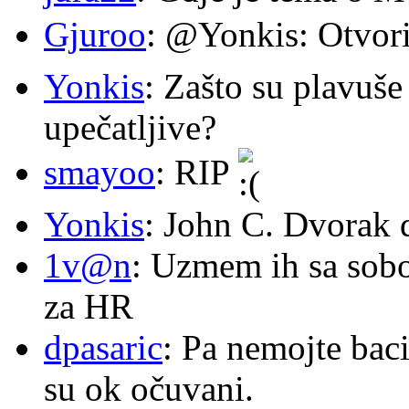
Gjuroo
: @Yonkis: Otvori
Yonkis
: Zašto su plavuše
upečatljive?
smayoo
: RIP
Yonkis
: John C. Dvorak 
1v@n
: Uzmem ih sa sob
za HR
dpasaric
: Pa nemojte baci
su ok očuvani.