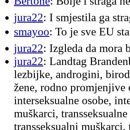
Bertone
: Bolje i straga 
jura22
: I smjestila ga str
smayoo
: To je sve EU s
jura22
: Izgleda da mora b
jura22
: Landtag Brandenb
lezbijke, androgini, biro
žene, rodno promjenjive 
interseksualne osobe, int
muškarci, transseksualne 
transseksualni muškarci,