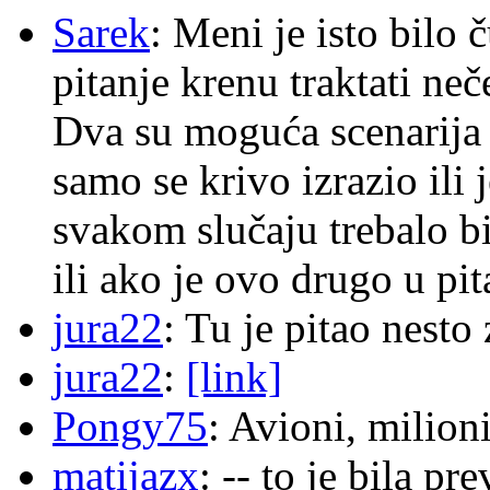
Sarek
: Meni je isto bilo
pitanje krenu traktati ne
Dva su moguća scenarija 
samo se krivo izrazio ili
svakom slučaju trebalo b
ili ako je ovo drugo u pi
jura22
: Tu je pitao nes
jura22
:
[link]
Pongy75
: Avioni, milion
matijazx
: -- to je bila p