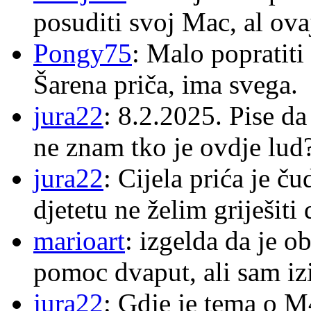
posuditi svoj Mac, al ova
Pongy75
: Malo popratiti
Šarena priča, ima svega.
jura22
: 8.2.2025. Pise d
ne znam tko je ovdje lud
jura22
: Cijela prića je č
djetetu ne želim griješiti
marioart
: izgelda da je o
pomoc dvaput, ali sam izi
jura22
: Gdje je tema o 