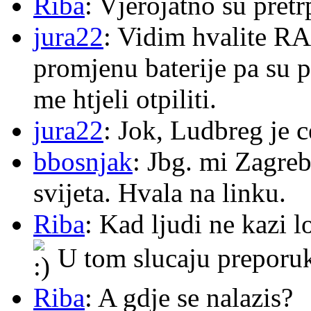
Riba
: Vjerojatno su pretr
jura22
: Vidim hvalite RA
promjenu baterije pa su p
me htjeli otpiliti.
jura22
: Jok, Ludbreg je c
bbosnjak
: Jbg. mi Zagre
svijeta. Hvala na linku.
Riba
: Kad ljudi ne kazi 
U tom slucaju preporu
Riba
: A gdje se nalazis?