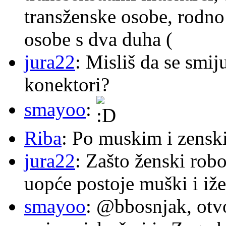
transženske osobe, rodno
osobe s dva duha (
jura22
: Misliš da se smij
konektori?
smayoo
:
Riba
: Po muskim i zensk
jura22
: Zašto ženski robo
uopće postoje muški i iže
smayoo
: @bbosnjak, otvo