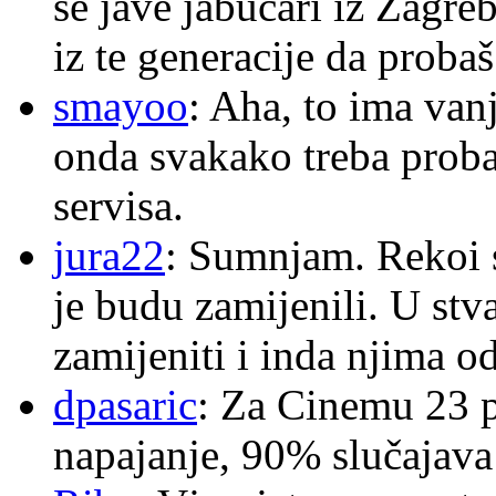
se jave jabučari iz Zagre
iz te generacije da proba
smayoo
: Aha, to ima van
onda svakako treba proba
servisa.
jura22
: Sumnjam. Rekoi s
je budu zamijenili. U stva
zamijeniti i inda njima o
dpasaric
: Za Cinemu 23 p
napajanje, 90% slučajava