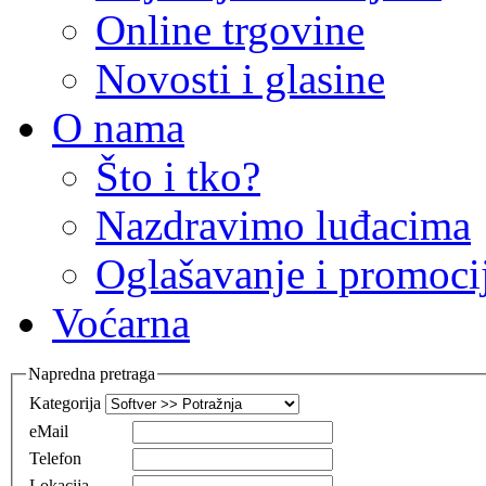
Online trgovine
Novosti i glasine
O nama
Što i tko?
Nazdravimo luđacima
Oglašavanje i promoci
Voćarna
Napredna pretraga
Kategorija
eMail
Telefon
Lokacija