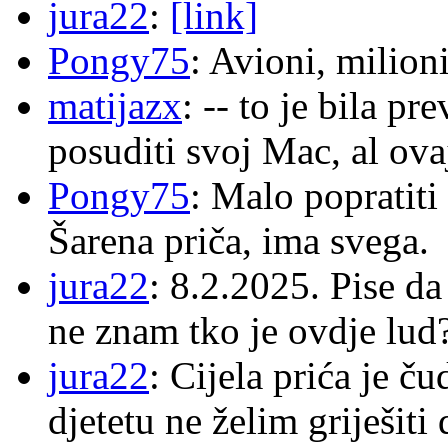
jura22
:
[link]
Pongy75
: Avioni, milion
matijazx
: -- to je bila p
posuditi svoj Mac, al ova
Pongy75
: Malo popratiti
Šarena priča, ima svega.
jura22
: 8.2.2025. Pise d
ne znam tko je ovdje lud
jura22
: Cijela prića je č
djetetu ne želim griješiti