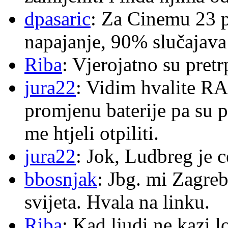
dpasaric
: Za Cinemu 23 p
napajanje, 90% slučajava
Riba
: Vjerojatno su pretr
jura22
: Vidim hvalite RA
promjenu baterije pa su p
me htjeli otpiliti.
jura22
: Jok, Ludbreg je c
bbosnjak
: Jbg. mi Zagre
svijeta. Hvala na linku.
Riba
: Kad ljudi ne kazi 