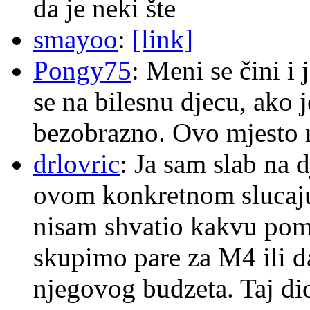
da je neki šte
smayoo
:
[link]
Pongy75
: Meni se čini i
se na bilesnu djecu, ako j
bezobrazno. Ovo mjesto n
drlovric
: Ja sam slab na 
ovom konkretnom slucaju
nisam shvatio kakvu pom
skupimo pare za M4 ili 
njegovog budzeta. Taj dio