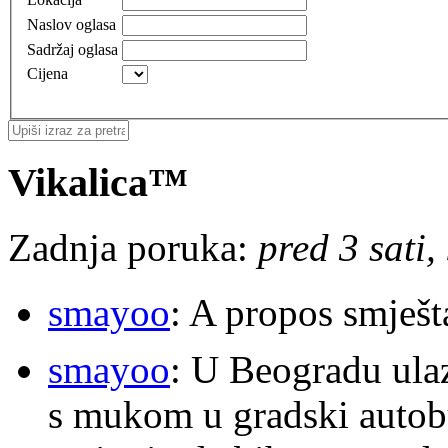
Naslov oglasa
Sadržaj oglasa
Cijena
Vikalica™
Zadnja poruka:
pred 3 sati,
smayoo
: A propos smješt
smayoo
: U Beogradu ulaz
s mukom u gradski autobu