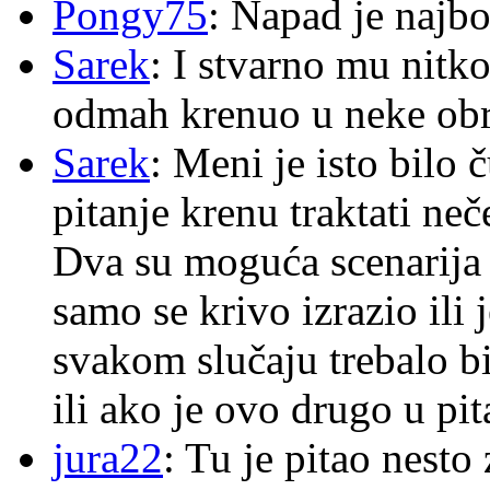
Pongy75
: Napad je najbo
Sarek
: I stvarno mu nitko
odmah krenuo u neke ob
Sarek
: Meni je isto bilo
pitanje krenu traktati ne
Dva su moguća scenarija 
samo se krivo izrazio ili
svakom slučaju trebalo b
ili ako je ovo drugo u pi
jura22
: Tu je pitao nes