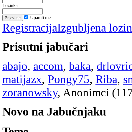
Lozinka
Upamti me
Registracija
Izgubljena lozi
Prisutni jabučari
abajo
,
accom
,
baka
,
drlovri
matijazx
,
Pongy75
,
Riba
,
s
zoranowsky
, Anonimci (11
Novo na Jabučnjaku
Teme