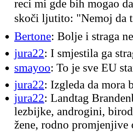
reci mi gde bih mogao da 
skoči ljutito: "Nemoj da 
Bertone
: Bolje i straga 
jura22
: I smjestila ga str
smayoo
: To je sve EU s
jura22
: Izgleda da mora b
jura22
: Landtag Brandenb
lezbijke, androgini, biro
žene, rodno promjenjive 