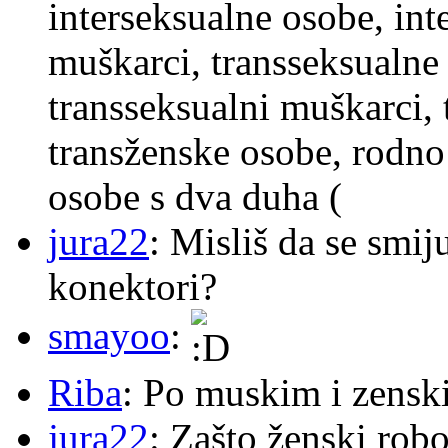
interseksualne osobe, int
muškarci, transseksualne 
transseksualni muškarci,
transženske osobe, rodno
osobe s dva duha (
jura22
: Misliš da se smij
konektori?
smayoo
:
Riba
: Po muskim i zensk
jura22
: Zašto ženski robo