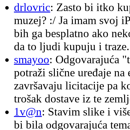
drlovric
: Zasto bi itko k
muzej? :/ Ja imam svoj i
bih ga besplatno ako nek
da to ljudi kupuju i traze.
smayoo
: Odgovarajuća "t
potraži slične uređaje na
završavaju licitacije pa k
trošak dostave iz te zemlj
1v@n
: Stavim slike i vi
bi bila odgovarajuća tema