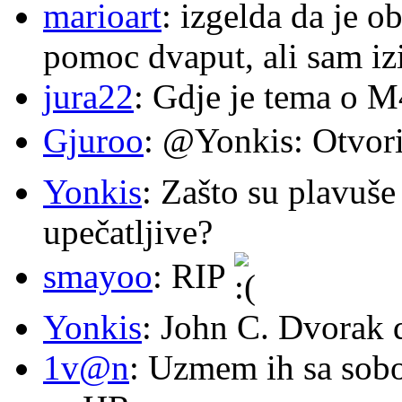
marioart
: izgelda da je o
pomoc dvaput, ali sam izi
jura22
: Gdje je tema o 
Gjuroo
: @Yonkis: Otvori
Yonkis
: Zašto su plavuše
upečatljive?
smayoo
: RIP
Yonkis
: John C. Dvorak 
1v@n
: Uzmem ih sa sob