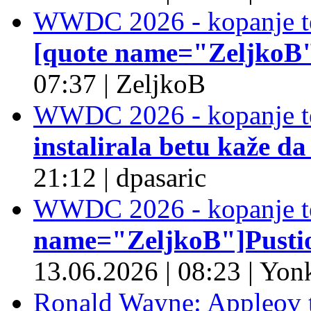
WWDC 2026 - kopanje t
[quote name="ZeljkoB"]
07:37
|
ZeljkoB
WWDC 2026 - kopanje t
instalirala betu kaže da
21:12
|
dpasaric
WWDC 2026 - kopanje t
name="ZeljkoB"]Pustio 
13.06.2026
|
08:23
|
Yonk
Ronald Wayne: Appleov t