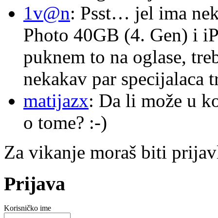
1v@n
: Psst… jel ima ne
Photo 40GB (4. Gen) i i
puknem to na oglase, tre
nekakav par specijalaca
matijazx
: Da li može u k
o tome? :-)
Za vikanje moraš biti prijav
Prijava
Korisničko ime