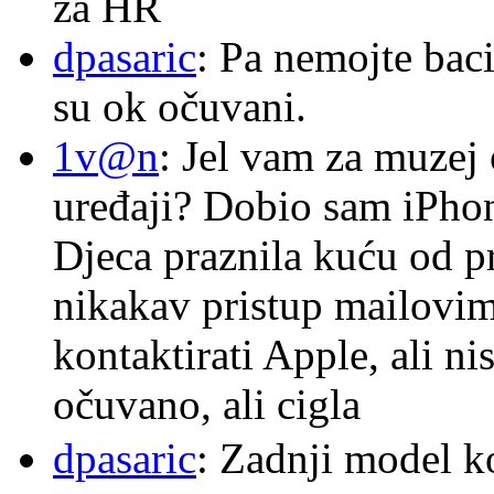
za HR
dpasaric
: Pa nemojte baci
su ok očuvani.
1v@n
: Jel vam za muzej
uređaji? Dobio sam iPhone
Djeca praznila kuću od p
nikakav pristup mailovi
kontaktirati Apple, ali ni
očuvano, ali cigla
dpasaric
: Zadnji model k