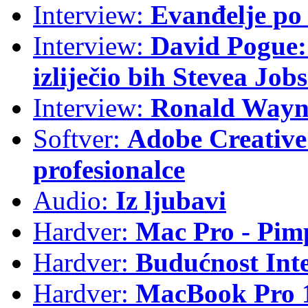
Interview:
Evanđelje p
Interview:
David Pogue: 
izliječio bih Stevea Job
Interview:
Ronald Wayne
Softver:
Adobe Creative 
profesionalce
Audio:
Iz ljubavi
Hardver:
Mac Pro - Pim
Hardver:
Budućnost Int
Hardver:
MacBook Pro 1