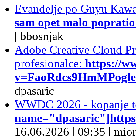
Evanđelje po Guyu Kawa
sam opet malo popratio 
|
bbosnjak
Adobe Creative Cloud Pro
profesionalce:
https://w
v=FaoRdcs9HmMPogleda
dpasaric
WWDC 2026 - kopanje t
name="dpasaric"]https:/
16.06.2026
|
09:35
|
mio