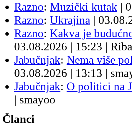
Razno
:
Muzički kutak
| 
Razno
:
Ukrajina
| 03.08
Razno
:
Kakva je budućno
03.08.2026
|
15:23
|
Rib
Jabučnjak
:
Nema više pol
03.08.2026
|
13:13
|
sma
Jabučnjak
:
O politici na 
|
smayoo
Članci