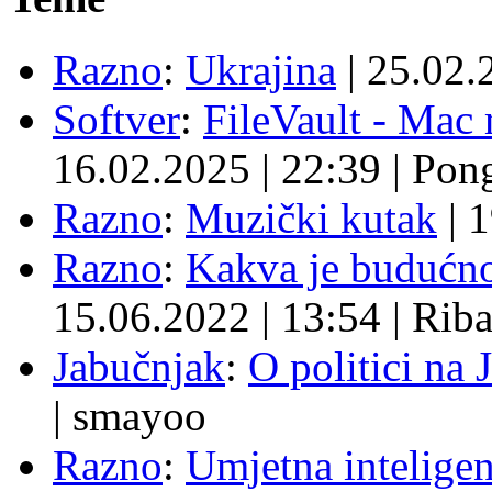
Razno
:
Ukrajina
|
25.02.
Softver
:
FileVault - Ma
16.02.2025
|
22:39
|
Pon
Razno
:
Muzički kutak
|
1
Razno
:
Kakva je budućno
15.06.2022
|
13:54
|
Rib
Jabučnjak
:
O politici na 
|
smayoo
Razno
:
Umjetna inteligen