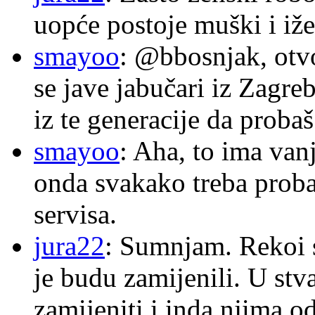
uopće postoje muški i iže
smayoo
: @bbosnjak, otvo
se jave jabučari iz Zagre
iz te generacije da proba
smayoo
: Aha, to ima van
onda svakako treba proba
servisa.
jura22
: Sumnjam. Rekoi s
je budu zamijenili. U stva
zamijeniti i inda njima o