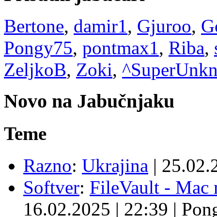
Bertone
,
damir1
,
Gjuroo
,
G
Pongy75
,
pontmax1
,
Riba
,
ZeljkoB
,
Zoki
,
^SuperUnk
Novo na Jabučnjaku
Teme
Razno
:
Ukrajina
|
25.02.
Softver
:
FileVault - Ma
16.02.2025
|
22:39
|
Pon