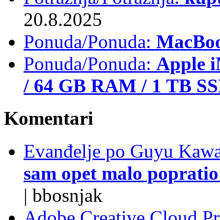
20.8.2025
Ponuda/Ponuda:
MacBoo
Ponuda/Ponuda:
Apple i
/ 64 GB RAM / 1 TB S
Komentari
Evanđelje po Guyu Kawa
sam opet malo popratio 
|
bbosnjak
Adobe Creative Cloud Pro