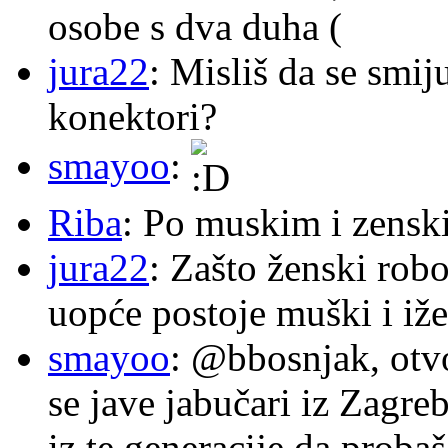
osobe s dva duha (
jura22
: Misliš da se smij
konektori?
smayoo
:
Riba
: Po muskim i zensk
jura22
: Zašto ženski robo
uopće postoje muški i iže
smayoo
: @bbosnjak, otvo
se jave jabučari iz Zagre
iz te generacije da proba