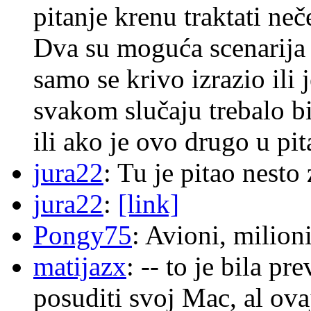
pitanje krenu traktati ne
Dva su moguća scenarija 
samo se krivo izrazio ili
svakom slučaju trebalo b
ili ako je ovo drugo u pi
jura22
: Tu je pitao nes
jura22
:
[link]
Pongy75
: Avioni, milion
matijazx
: -- to je bila p
posuditi svoj Mac, al ova