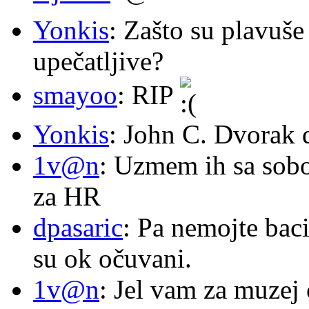
Yonkis
: Zašto su plavuše
upečatljive?
smayoo
: RIP
Yonkis
: John C. Dvorak 
1v@n
: Uzmem ih sa sob
za HR
dpasaric
: Pa nemojte baci
su ok očuvani.
1v@n
: Jel vam za muzej