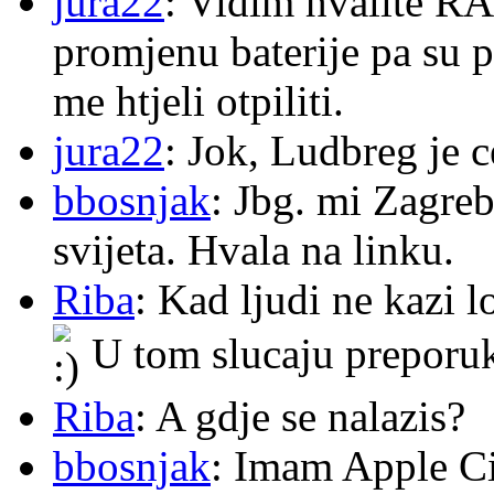
jura22
: Vidim hvalite RA
promjenu baterije pa su p
me htjeli otpiliti.
jura22
: Jok, Ludbreg je c
bbosnjak
: Jbg. mi Zagre
svijeta. Hvala na linku.
Riba
: Kad ljudi ne kazi 
U tom slucaju preporu
Riba
: A gdje se nalazis?
bbosnjak
: Imam Apple Ci