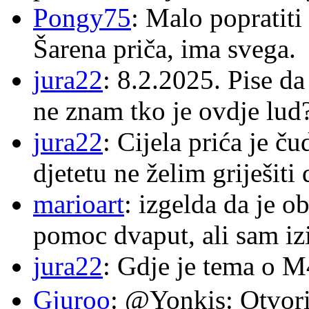
Pongy75
: Malo popratiti
Šarena priča, ima svega.
jura22
: 8.2.2025. Pise d
ne znam tko je ovdje lud
jura22
: Cijela prića je č
djetetu ne želim griješiti
marioart
: izgelda da je o
pomoc dvaput, ali sam izi
jura22
: Gdje je tema o 
Gjuroo
: @Yonkis: Otvori