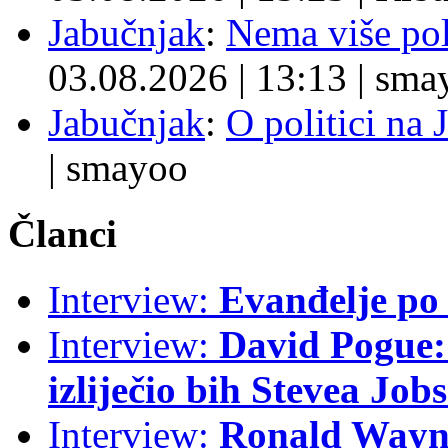
Jabučnjak
:
Nema više pol
03.08.2026
|
13:13
|
sma
Jabučnjak
:
O politici na 
|
smayoo
Članci
Interview:
Evanđelje p
Interview:
David Pogue: 
izliječio bih Stevea Job
Interview:
Ronald Wayne