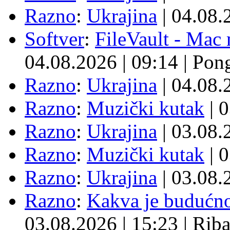
Razno
:
Ukrajina
| 04.08
Softver
:
FileVault - Ma
04.08.2026
|
09:14
|
Pon
Razno
:
Ukrajina
| 04.08
Razno
:
Muzički kutak
| 
Razno
:
Ukrajina
| 03.08
Razno
:
Muzički kutak
| 
Razno
:
Ukrajina
| 03.08
Razno
:
Kakva je budućno
03.08.2026
|
15:23
|
Rib