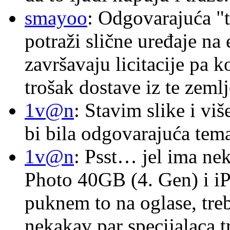
smayoo
: Odgovarajuća "t
potraži slične uređaje na
završavaju licitacije pa k
trošak dostave iz te zemlj
1v@n
: Stavim slike i vi
bi bila odgovarajuća tema
1v@n
: Psst… jel ima ne
Photo 40GB (4. Gen) i i
puknem to na oglase, tre
nekakav par specijalaca