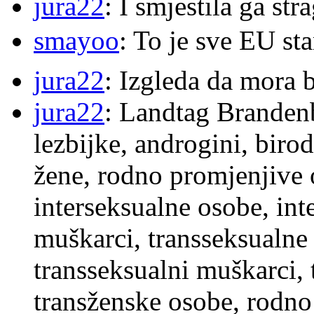
jura22
: I smjestila ga str
smayoo
: To je sve EU s
jura22
: Izgleda da mora b
jura22
: Landtag Brandenb
lezbijke, androgini, biro
žene, rodno promjenjive 
interseksualne osobe, int
muškarci, transseksualne 
transseksualni muškarci,
transženske osobe, rodno