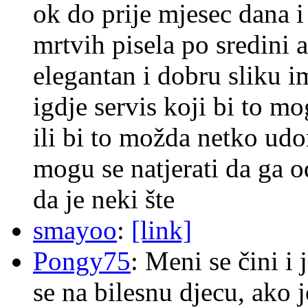
ok do prije mjesec dana i
mrtvih pisela po sredini a
elegantan i dobru sliku im
igdje servis koji bi to m
ili bi to možda netko ud
mogu se natjerati da ga
da je neki šte
smayoo
:
[link]
Pongy75
: Meni se čini i
se na bilesnu djecu, ako j