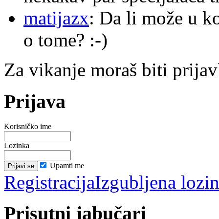
matijazx
: Da li može u k
o tome? :-)
Za vikanje moraš biti prijav
Prijava
Korisničko ime
Lozinka
Upamti me
Registracija
Izgubljena lozi
Prisutni jabučari