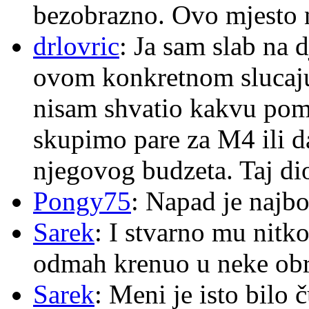
bezobrazno. Ovo mjesto n
drlovric
: Ja sam slab na 
ovom konkretnom slucaju
nisam shvatio kakvu pom
skupimo pare za M4 ili 
njegovog budzeta. Taj dio
Pongy75
: Napad je najbo
Sarek
: I stvarno mu nitko
odmah krenuo u neke ob
Sarek
: Meni je isto bilo