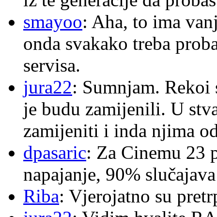
smayoo
: Aha, to ima van
onda svakako treba proba
servisa.
jura22
: Sumnjam. Rekoi s
je budu zamijenili. U stva
zamijeniti i inda njima o
dpasaric
: Za Cinemu 23 p
napajanje, 90% slučajava
Riba
: Vjerojatno su pretr