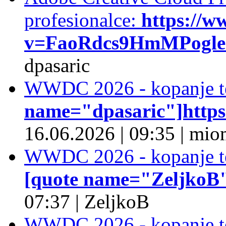
profesionalce:
https://w
v=FaoRdcs9HmMPogleda
dpasaric
WWDC 2026 - kopanje t
name="dpasaric"]https:/
16.06.2026
|
09:35
|
mio
WWDC 2026 - kopanje t
[quote name="ZeljkoB"]
07:37
|
ZeljkoB
WWDC 2026 - kopanje t