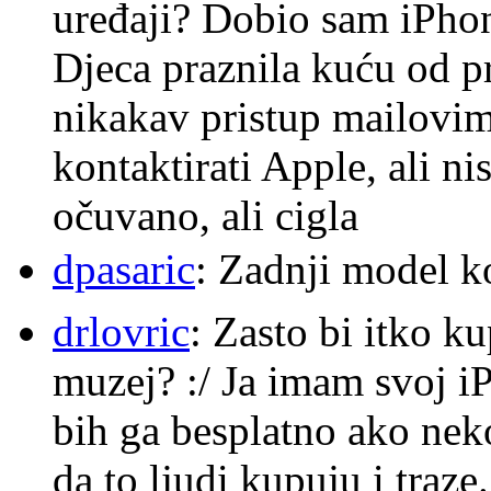
uređaji? Dobio sam iPhone
Djeca praznila kuću od p
nikakav pristup mailovi
kontaktirati Apple, ali ni
očuvano, ali cigla
dpasaric
: Zadnji model k
drlovric
: Zasto bi itko k
muzej? :/ Ja imam svoj i
bih ga besplatno ako nek
da to ljudi kupuju i traze.