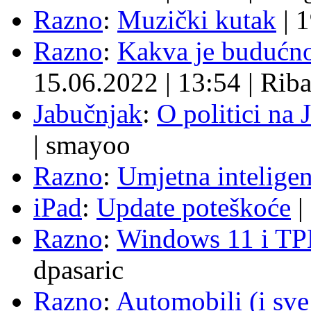
Razno
:
Muzički kutak
|
1
Razno
:
Kakva je budućno
15.06.2022
|
13:54
|
Rib
Jabučnjak
:
O politici na 
|
smayoo
Razno
:
Umjetna inteligen
iPad
:
Update poteškoće
|
Razno
:
Windows 11 i TP
dpasaric
Razno
:
Automobili (i sve