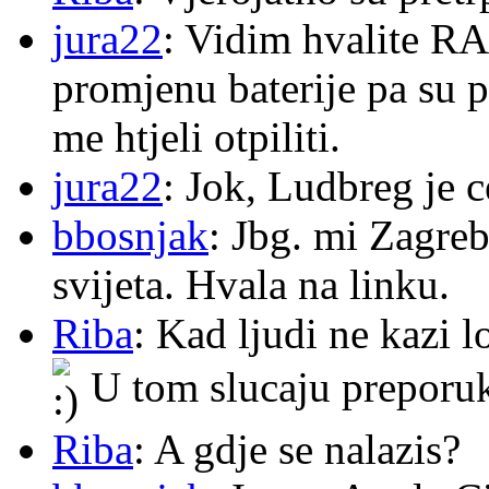
jura22
: Vidim hvalite RA
promjenu baterije pa su p
me htjeli otpiliti.
jura22
: Jok, Ludbreg je c
bbosnjak
: Jbg. mi Zagre
svijeta. Hvala na linku.
Riba
: Kad ljudi ne kazi 
U tom slucaju preporu
Riba
: A gdje se nalazis?