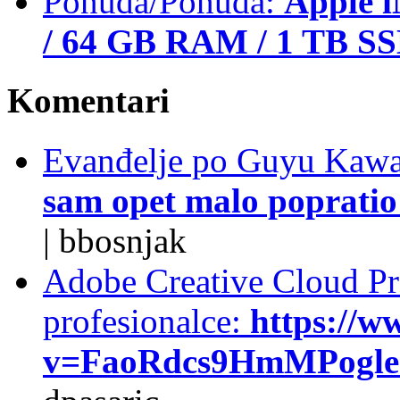
Ponuda/Ponuda:
Apple i
/ 64 GB RAM / 1 TB S
Komentari
Evanđelje po Guyu Kawa
sam opet malo popratio 
|
bbosnjak
Adobe Creative Cloud Pro
profesionalce:
https://w
v=FaoRdcs9HmMPogleda