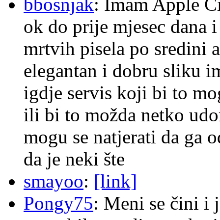
bbosnjak
: Imam Apple Ci
ok do prije mjesec dana i
mrtvih pisela po sredini a
elegantan i dobru sliku im
igdje servis koji bi to m
ili bi to možda netko ud
mogu se natjerati da ga
da je neki šte
smayoo
:
[link]
Pongy75
: Meni se čini i