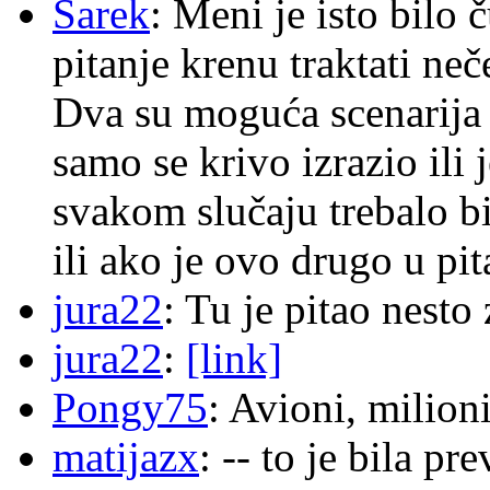
Sarek
: Meni je isto bilo
pitanje krenu traktati ne
Dva su moguća scenarija 
samo se krivo izrazio ili
svakom slučaju trebalo b
ili ako je ovo drugo u pi
jura22
: Tu je pitao nes
jura22
:
[link]
Pongy75
: Avioni, milion
matijazx
: -- to je bila p