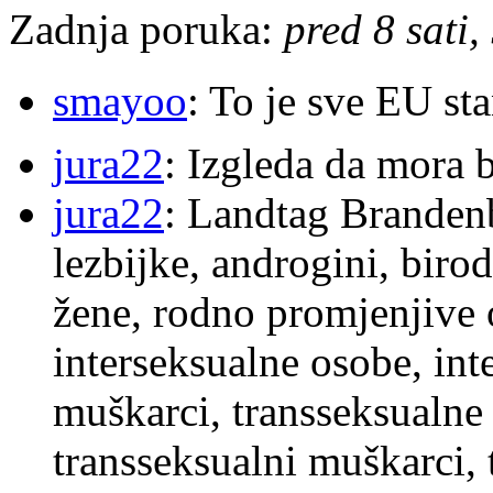
Zadnja poruka:
pred 8 sati,
smayoo
: To je sve EU s
jura22
: Izgleda da mora b
jura22
: Landtag Brandenb
lezbijke, androgini, biro
žene, rodno promjenjive 
interseksualne osobe, int
muškarci, transseksualne 
transseksualni muškarci,