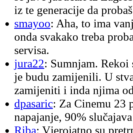
iz te generacije da proba
smayoo
: Aha, to ima van
onda svakako treba proba
servisa.
jura22
: Sumnjam. Rekoi s
je budu zamijenili. U stva
zamijeniti i inda njima o
dpasaric
: Za Cinemu 23 p
napajanje, 90% slučajava
Riba
: Vjerojatno su pretr