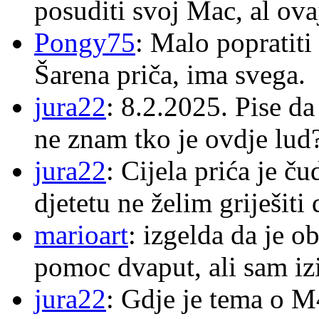
posuditi svoj Mac, al ova
Pongy75
: Malo popratiti
Šarena priča, ima svega.
jura22
: 8.2.2025. Pise d
ne znam tko je ovdje lud
jura22
: Cijela prića je č
djetetu ne želim griješiti
marioart
: izgelda da je o
pomoc dvaput, ali sam izi
jura22
: Gdje je tema o 