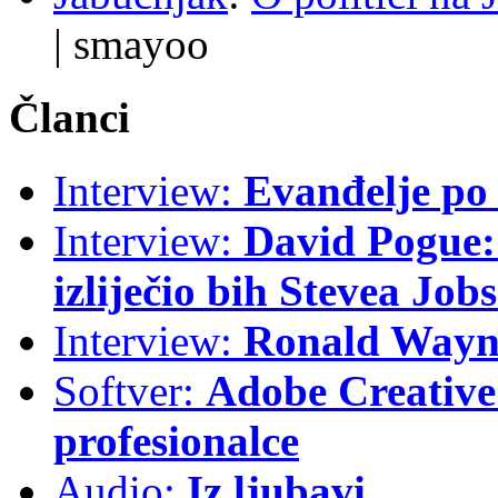
|
smayoo
Članci
Interview:
Evanđelje p
Interview:
David Pogue: 
izliječio bih Stevea Job
Interview:
Ronald Wayne
Softver:
Adobe Creative 
profesionalce
Audio:
Iz ljubavi