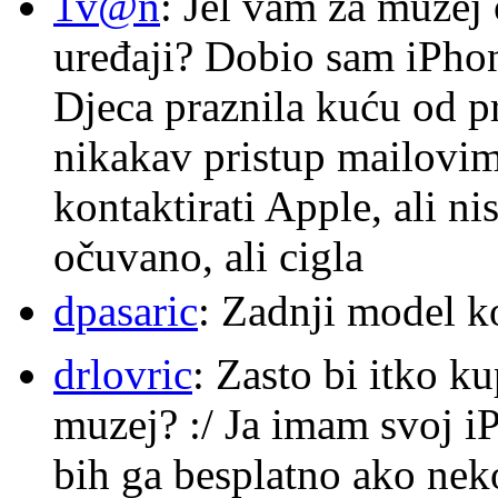
1v@n
: Jel vam za muzej
uređaji? Dobio sam iPhone
Djeca praznila kuću od p
nikakav pristup mailovi
kontaktirati Apple, ali ni
očuvano, ali cigla
dpasaric
: Zadnji model k
drlovric
: Zasto bi itko k
muzej? :/ Ja imam svoj i
bih ga besplatno ako nek