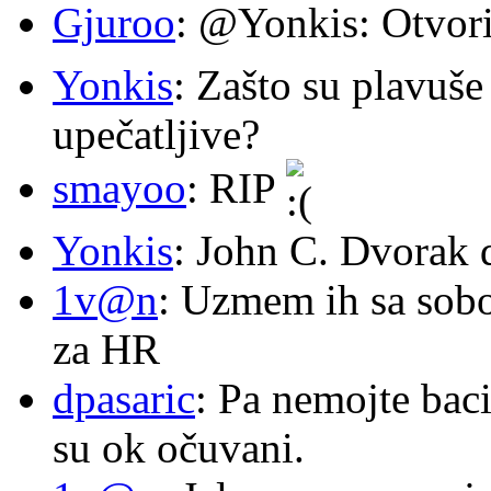
Gjuroo
: @Yonkis: Otvori
Yonkis
: Zašto su plavuše
upečatljive?
smayoo
: RIP
Yonkis
: John C. Dvorak 
1v@n
: Uzmem ih sa sob
za HR
dpasaric
: Pa nemojte baci
su ok očuvani.