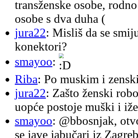
transženske osobe, rodno
osobe s dva duha (
jura22
: Misliš da se smij
konektori?
smayoo
:
Riba
: Po muskim i zensk
jura22
: Zašto ženski robo
uopće postoje muški i iže
smayoo
: @bbosnjak, otvo
se jave jabučari iz Zagre