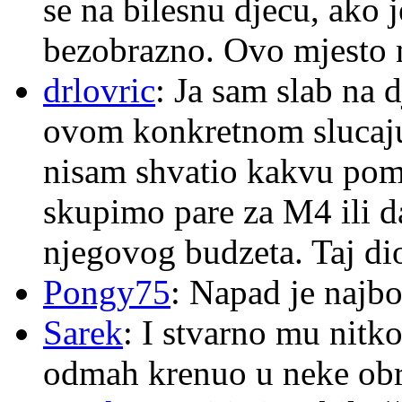
se na bilesnu djecu, ako j
bezobrazno. Ovo mjesto n
drlovric
: Ja sam slab na 
ovom konkretnom slucaju
nisam shvatio kakvu pom
skupimo pare za M4 ili 
njegovog budzeta. Taj dio
Pongy75
: Napad je najbo
Sarek
: I stvarno mu nitko
odmah krenuo u neke ob