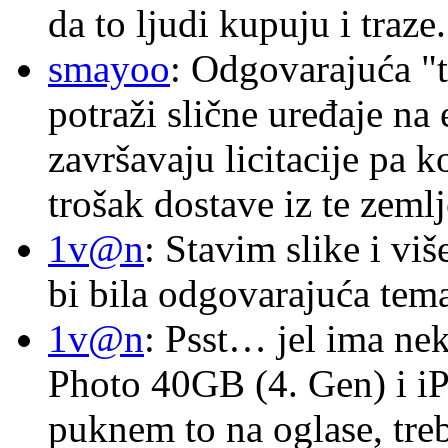
da to ljudi kupuju i traze.
smayoo
: Odgovarajuća "t
potraži slične uređaje na
završavaju licitacije pa k
trošak dostave iz te zemlj
1v@n
: Stavim slike i vi
bi bila odgovarajuća tema
1v@n
: Psst… jel ima ne
Photo 40GB (4. Gen) i i
puknem to na oglase, tre