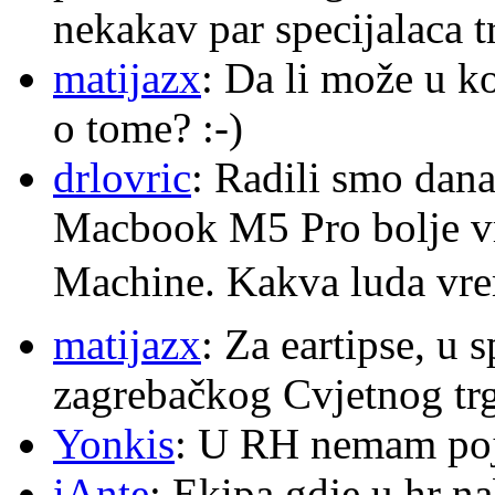
nekakav par specijalaca
matijazx
: Da li može u k
o tome? :-)
drlovric
: Radili smo dana
Macbook M5 Pro bolje v
Machine. Kakva luda v
matijazx
: Za eartipse, u 
zagrebačkog Cvjetnog trg
Yonkis
: U RH nemam po
iAnte
: Ekipa gdje u hr na