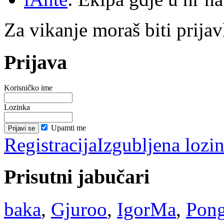
Za vikanje moraš biti prijav
Prijava
Korisničko ime
Lozinka
Upamti me
Registracija
Izgubljena lozi
Prisutni jabučari
baka
,
Gjuroo
,
IgorMa
,
Pon