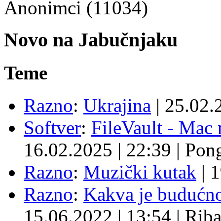
Anonimci (11034)
Novo na Jabučnjaku
Teme
Razno
:
Ukrajina
|
25.02.
Softver
:
FileVault - Ma
16.02.2025
|
22:39
|
Pon
Razno
:
Muzički kutak
|
1
Razno
:
Kakva je budućno
15.06.2022
|
13:54
|
Rib