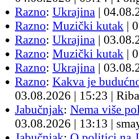
Razno
:
Ukrajina
| 04.08
Razno
:
Muzički kutak
| 
Razno
:
Ukrajina
| 03.08
Razno
:
Muzički kutak
| 
Razno
:
Ukrajina
| 03.08
Razno
:
Kakva je budućno
03.08.2026
|
15:23
|
Rib
Jabučnjak
:
Nema više pol
03.08.2026
|
13:13
|
sma
Jabučnjak
:
O politici na 