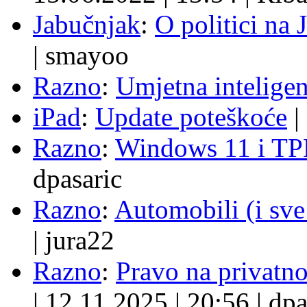
Jabučnjak
:
O politici na 
|
smayoo
Razno
:
Umjetna inteligen
iPad
:
Update poteškoće
|
Razno
:
Windows 11 i TP
dpasaric
Razno
:
Automobili (i sve
|
jura22
Razno
:
Pravo na privatno
|
12.11.2025
|
20:56
|
dpa