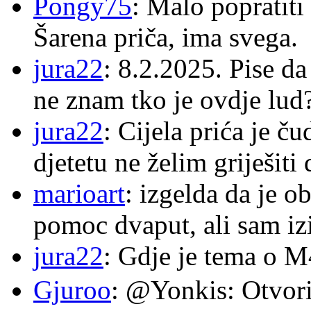
Pongy75
: Malo popratiti
Šarena priča, ima svega.
jura22
: 8.2.2025. Pise d
ne znam tko je ovdje lud
jura22
: Cijela prića je č
djetetu ne želim griješiti
marioart
: izgelda da je o
pomoc dvaput, ali sam izi
jura22
: Gdje je tema o 
Gjuroo
: @Yonkis: Otvori