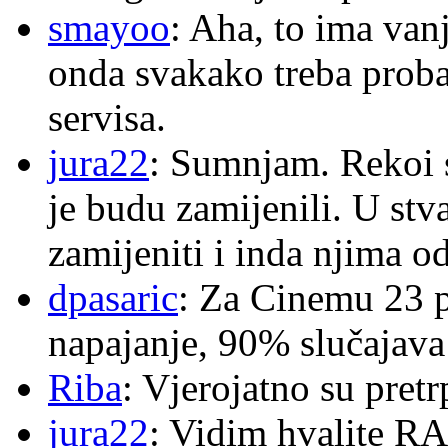
smayoo
: Aha, to ima van
onda svakako treba proba
servisa.
jura22
: Sumnjam. Rekoi s
je budu zamijenili. U stva
zamijeniti i inda njima o
dpasaric
: Za Cinemu 23 p
napajanje, 90% slučajava
Riba
: Vjerojatno su pretr
jura22
: Vidim hvalite RA