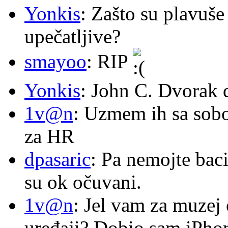
Yonkis
: Zašto su plavuše
upečatljive?
smayoo
: RIP
Yonkis
: John C. Dvorak 
1v@n
: Uzmem ih sa sob
za HR
dpasaric
: Pa nemojte baci
su ok očuvani.
1v@n
: Jel vam za muzej
uređaji? Dobio sam iPhone