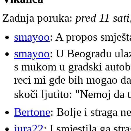
Zadnja poruka:
pred 11 sat
smayoo
: A propos smješt
smayoo
: U Beogradu ulaz
s mukom u gradski autobu
reci mi gde bih mogao da 
skoči ljutito: "Nemoj da 
Bertone
: Bolje i straga 
jura22
: I smjestila ga str