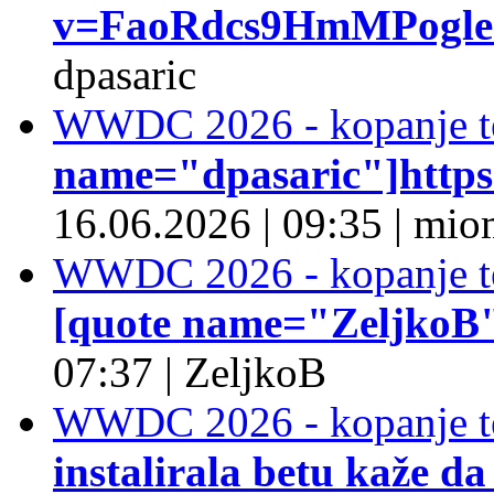
v=FaoRdcs9HmMPogleda
dpasaric
WWDC 2026 - kopanje t
name="dpasaric"]https:/
16.06.2026
|
09:35
|
mio
WWDC 2026 - kopanje t
[quote name="ZeljkoB"]
07:37
|
ZeljkoB
WWDC 2026 - kopanje t
instalirala betu kaže da