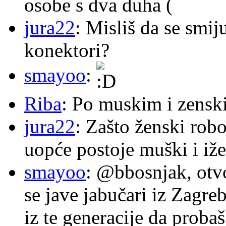
osobe s dva duha (
jura22
: Misliš da se smij
konektori?
smayoo
:
Riba
: Po muskim i zensk
jura22
: Zašto ženski robo
uopće postoje muški i iže
smayoo
: @bbosnjak, otvo
se jave jabučari iz Zagre
iz te generacije da proba