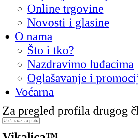
Online trgovine
Novosti i glasine
O nama
Što i tko?
Nazdravimo luđacima
Oglašavanje i promoci
Voćarna
Za pregled profila drugog čl
Vikalica™