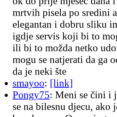
ok do prije mjesec dana i
mrtvih pisela po sredini a
elegantan i dobru sliku im
igdje servis koji bi to m
ili bi to možda netko ud
mogu se natjerati da ga
da je neki šte
smayoo
:
[link]
Pongy75
: Meni se čini i
se na bilesnu djecu, ako j