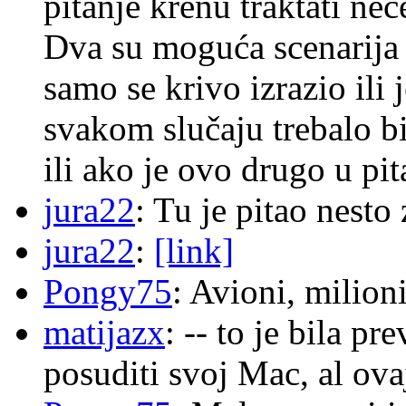
pitanje krenu traktati ne
Dva su moguća scenarija 
samo se krivo izrazio ili
svakom slučaju trebalo b
ili ako je ovo drugo u pi
jura22
: Tu je pitao nes
jura22
:
[link]
Pongy75
: Avioni, milion
matijazx
: -- to je bila p
posuditi svoj Mac, al ova