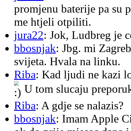
promjenu baterije pa su p
me htjeli otpiliti.
jura22
: Jok, Ludbreg je c
bbosnjak
: Jbg. mi Zagre
svijeta. Hvala na linku.
Riba
: Kad ljudi ne kazi 
U tom slucaju preporu
Riba
: A gdje se nalazis?
bbosnjak
: Imam Apple Ci