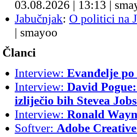
03.08.2026
|
13:13
|
sma
Jabučnjak
:
O politici na 
|
smayoo
Članci
Interview:
Evanđelje p
Interview:
David Pogue: 
izliječio bih Stevea Job
Interview:
Ronald Wayne
Softver:
Adobe Creative 