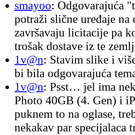
smayoo
: Odgovarajuća "t
potraži slične uređaje na
završavaju licitacije pa k
trošak dostave iz te zemlj
1v@n
: Stavim slike i vi
bi bila odgovarajuća tema
1v@n
: Psst… jel ima ne
Photo 40GB (4. Gen) i i
puknem to na oglase, tre
nekakav par specijalaca