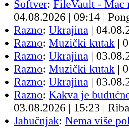
Softver
:
FileVault - Ma
04.08.2026
|
09:14
|
Pon
Razno
:
Ukrajina
| 04.08
Razno
:
Muzički kutak
| 
Razno
:
Ukrajina
| 03.08
Razno
:
Muzički kutak
| 
Razno
:
Ukrajina
| 03.08
Razno
:
Kakva je budućno
03.08.2026
|
15:23
|
Rib
Jabučnjak
:
Nema više pol