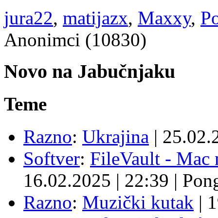
jura22
,
matijazx
,
Maxxy
,
P
Anonimci (10830)
Novo na Jabučnjaku
Teme
Razno
:
Ukrajina
|
25.02.
Softver
:
FileVault - Ma
16.02.2025
|
22:39
|
Pon
Razno
:
Muzički kutak
|
1