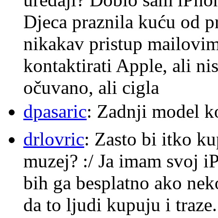
Djeca praznila kuću od p
nikakav pristup mailovi
kontaktirati Apple, ali ni
očuvano, ali cigla
dpasaric
: Zadnji model k
drlovric
: Zasto bi itko k
muzej? :/ Ja imam svoj i
bih ga besplatno ako nek
da to ljudi kupuju i traze.