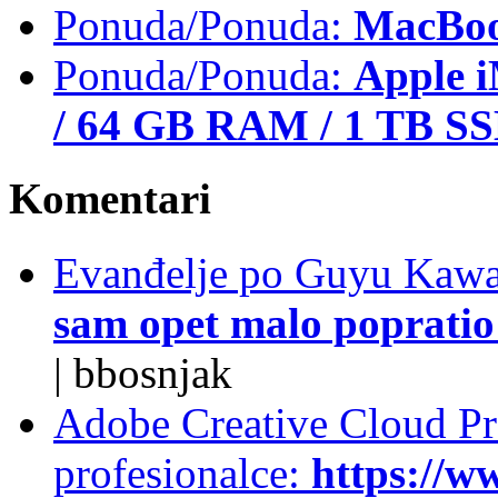
Ponuda/Ponuda:
MacBoo
Ponuda/Ponuda:
Apple i
/ 64 GB RAM / 1 TB S
Komentari
Evanđelje po Guyu Kawa
sam opet malo popratio 
|
bbosnjak
Adobe Creative Cloud Pro
profesionalce:
https://w