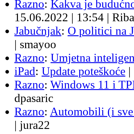
Razno
:
Kakva je budućno
15.06.2022
|
13:54
|
Rib
Jabučnjak
:
O politici na 
|
smayoo
Razno
:
Umjetna inteligen
iPad
:
Update poteškoće
|
Razno
:
Windows 11 i TP
dpasaric
Razno
:
Automobili (i sve
|
jura22