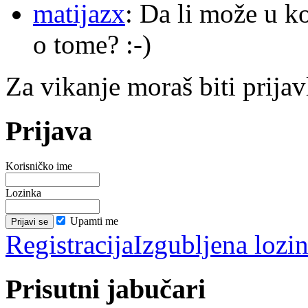
matijazx
: Da li može u k
o tome? :-)
Za vikanje moraš biti prijav
Prijava
Korisničko ime
Lozinka
Upamti me
Registracija
Izgubljena lozi
Prisutni jabučari