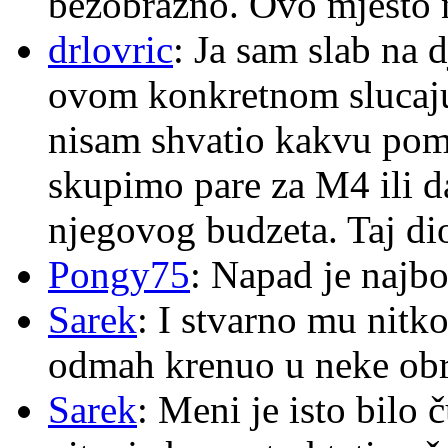
bezobrazno. Ovo mjesto n
drlovric
: Ja sam slab na 
ovom konkretnom slucaju
nisam shvatio kakvu pom
skupimo pare za M4 ili 
njegovog budzeta. Taj dio
Pongy75
: Napad je najbo
Sarek
: I stvarno mu nitko
odmah krenuo u neke ob
Sarek
: Meni je isto bilo