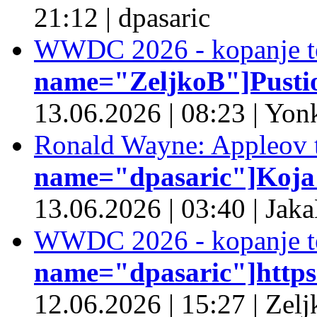
21:12
|
dpasaric
WWDC 2026 - kopanje t
name="ZeljkoB"]Pustio 
13.06.2026
|
08:23
|
Yonk
Ronald Wayne: Appleov t
name="dpasaric"]Koja je
13.06.2026
|
03:40
|
Jaka
WWDC 2026 - kopanje t
name="dpasaric"]https:/
12.06.2026
|
15:27
|
Zelj