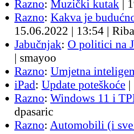
Razno
:
Muzički kutak
|
1
Razno
:
Kakva je budućno
15.06.2022
|
13:54
|
Rib
Jabučnjak
:
O politici na 
|
smayoo
Razno
:
Umjetna inteligen
iPad
:
Update poteškoće
|
Razno
:
Windows 11 i TP
dpasaric
Razno
:
Automobili (i sve