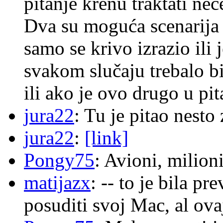
pitanje krenu traktati ne
Dva su moguća scenarija 
samo se krivo izrazio ili
svakom slučaju trebalo b
ili ako je ovo drugo u pi
jura22
: Tu je pitao nes
jura22
:
[link]
Pongy75
: Avioni, milion
matijazx
: -- to je bila p
posuditi svoj Mac, al ova