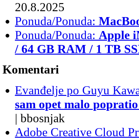
20.8.2025
Ponuda/Ponuda:
MacBoo
Ponuda/Ponuda:
Apple i
/ 64 GB RAM / 1 TB S
Komentari
Evanđelje po Guyu Kawa
sam opet malo popratio 
|
bbosnjak
Adobe Creative Cloud Pro