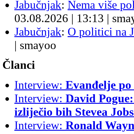
Jabučnjak
:
Nema više pol
03.08.2026
|
13:13
|
sma
Jabučnjak
:
O politici na 
|
smayoo
Članci
Interview:
Evanđelje p
Interview:
David Pogue: 
izliječio bih Stevea Job
Interview:
Ronald Wayne