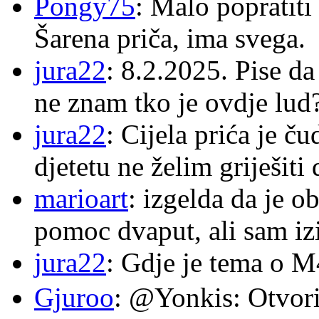
Pongy75
: Malo popratiti
Šarena priča, ima svega.
jura22
: 8.2.2025. Pise d
ne znam tko je ovdje lud
jura22
: Cijela prića je č
djetetu ne želim griješiti
marioart
: izgelda da je o
pomoc dvaput, ali sam izi
jura22
: Gdje je tema o 
Gjuroo
: @Yonkis: Otvori