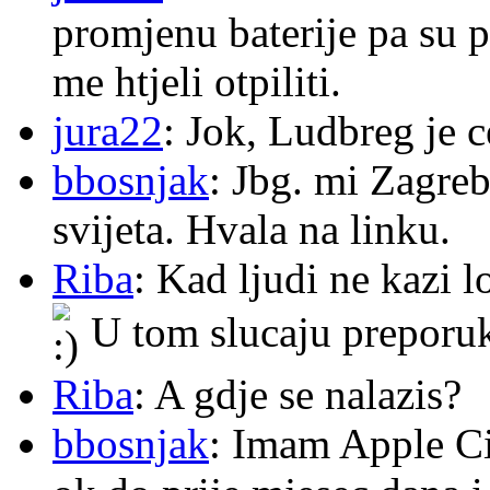
promjenu baterije pa su p
me htjeli otpiliti.
jura22
: Jok, Ludbreg je c
bbosnjak
: Jbg. mi Zagre
svijeta. Hvala na linku.
Riba
: Kad ljudi ne kazi 
U tom slucaju preporu
Riba
: A gdje se nalazis?
bbosnjak
: Imam Apple Ci