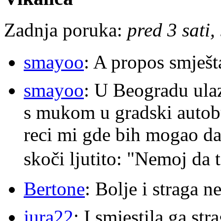
Zadnja poruka:
pred 3 sati,
smayoo
: A propos smješt
smayoo
: U Beogradu ulaz
s mukom u gradski autobu
reci mi gde bih mogao da 
skoči ljutito: "Nemoj da 
Bertone
: Bolje i straga 
jura22
: I smjestila ga str