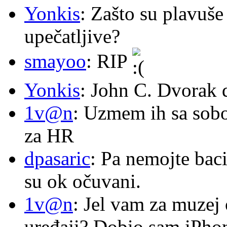
Yonkis
: Zašto su plavuše
upečatljive?
smayoo
: RIP
Yonkis
: John C. Dvorak 
1v@n
: Uzmem ih sa sob
za HR
dpasaric
: Pa nemojte baci
su ok očuvani.
1v@n
: Jel vam za muzej
uređaji? Dobio sam iPhone