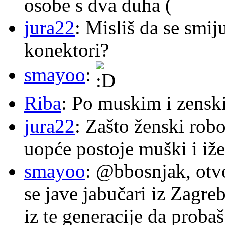
osobe s dva duha (
jura22
: Misliš da se smij
konektori?
smayoo
:
Riba
: Po muskim i zensk
jura22
: Zašto ženski robo
uopće postoje muški i iže
smayoo
: @bbosnjak, otvo
se jave jabučari iz Zagre
iz te generacije da proba