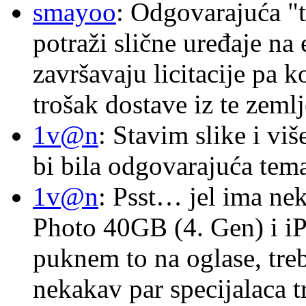
smayoo
: Odgovarajuća "t
potraži slične uređaje na
završavaju licitacije pa k
trošak dostave iz te zemlj
1v@n
: Stavim slike i vi
bi bila odgovarajuća tema
1v@n
: Psst… jel ima ne
Photo 40GB (4. Gen) i i
puknem to na oglase, tre
nekakav par specijalaca