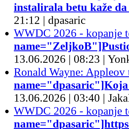
instalirala betu kaže da
21:12
|
dpasaric
WWDC 2026 - kopanje t
name="ZeljkoB"]Pustio 
13.06.2026
|
08:23
|
Yonk
Ronald Wayne: Appleov t
name="dpasaric"]Koja je
13.06.2026
|
03:40
|
Jaka
WWDC 2026 - kopanje t
name="dpasaric"]https:/