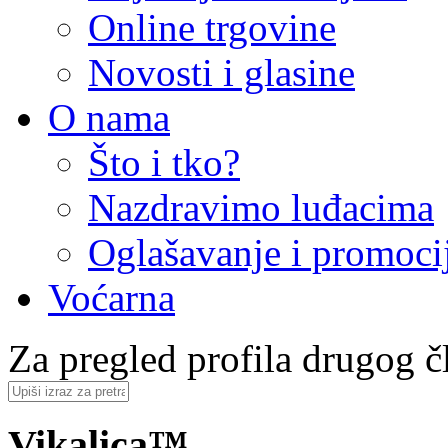
Online trgovine
Novosti i glasine
O nama
Što i tko?
Nazdravimo luđacima
Oglašavanje i promoci
Voćarna
Za pregled profila drugog čl
Vikalica™