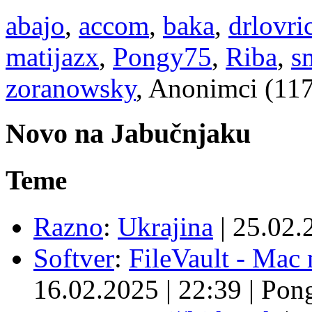
abajo
,
accom
,
baka
,
drlovri
matijazx
,
Pongy75
,
Riba
,
s
zoranowsky
, Anonimci (11
Novo na Jabučnjaku
Teme
Razno
:
Ukrajina
|
25.02.
Softver
:
FileVault - Ma
16.02.2025
|
22:39
|
Pon