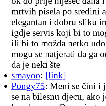
ok do prije mjesec dana i
mrtvih pisela po sredini a
elegantan i dobru sliku im
igdje servis koji bi to m
ili bi to možda netko ud
mogu se natjerati da ga
da je neki šte
smayoo
:
[link]
Pongy75
: Meni se čini i
se na bilesnu djecu, ako j