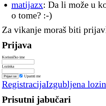
matijazx
: Da li može u k
o tome? :-)
Za vikanje moraš biti prijav
Prijava
Korisničko ime
Lozinka
Upamti me
Registracija
Izgubljena lozi
Prisutni jabučari