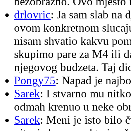
bezobrazno. Ovo mjesto n
drlovric
: Ja sam slab na 
ovom konkretnom slucaju
nisam shvatio kakvu pom
skupimo pare za M4 ili 
njegovog budzeta. Taj dio
Pongy75
: Napad je najbo
Sarek
: I stvarno mu nitko
odmah krenuo u neke ob
Sarek
: Meni je isto bilo