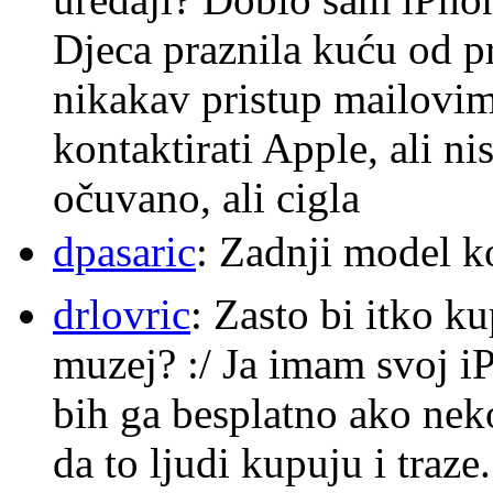
Djeca praznila kuću od p
nikakav pristup mailovi
kontaktirati Apple, ali ni
očuvano, ali cigla
dpasaric
: Zadnji model k
drlovric
: Zasto bi itko k
muzej? :/ Ja imam svoj i
bih ga besplatno ako nek
da to ljudi kupuju i traze.