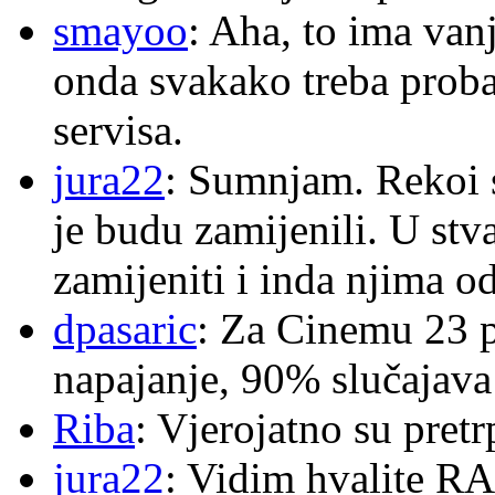
smayoo
: Aha, to ima van
onda svakako treba proba
servisa.
jura22
: Sumnjam. Rekoi s
je budu zamijenili. U stva
zamijeniti i inda njima o
dpasaric
: Za Cinemu 23 p
napajanje, 90% slučajava
Riba
: Vjerojatno su pretr
jura22
: Vidim hvalite RA