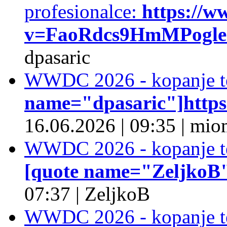
profesionalce:
https://w
v=FaoRdcs9HmMPogleda
dpasaric
WWDC 2026 - kopanje t
name="dpasaric"]https:/
16.06.2026
|
09:35
|
mio
WWDC 2026 - kopanje t
[quote name="ZeljkoB"]
07:37
|
ZeljkoB
WWDC 2026 - kopanje t