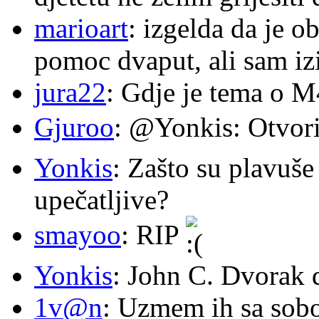
marioart
: izgelda da je o
pomoc dvaput, ali sam izi
jura22
: Gdje je tema o 
Gjuroo
: @Yonkis: Otvori
Yonkis
: Zašto su plavuše
upečatljive?
smayoo
: RIP
Yonkis
: John C. Dvorak 
1v@n
: Uzmem ih sa sob