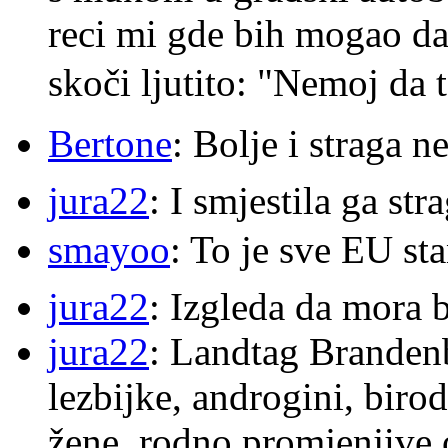
reci mi gde bih mogao da 
skoči ljutito: "Nemoj da 
Bertone
: Bolje i straga 
jura22
: I smjestila ga str
smayoo
: To je sve EU s
jura22
: Izgleda da mora b
jura22
: Landtag Brandenb
lezbijke, androgini, biro
žene, rodno promjenjive 