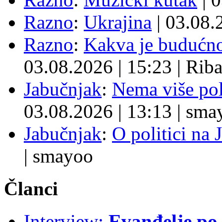
Razno
:
Ukrajina
| 03.08
Razno
:
Kakva je budućno
03.08.2026
|
15:23
|
Rib
Jabučnjak
:
Nema više pol
03.08.2026
|
13:13
|
sma
Jabučnjak
:
O politici na 
|
smayoo
Članci
Interview:
Evanđelje p