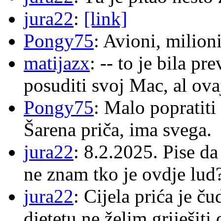
jura22
:
[link]
Pongy75
: Avioni, milion
matijazx
: -- to je bila p
posuditi svoj Mac, al ova
Pongy75
: Malo popratiti
Šarena priča, ima svega.
jura22
: 8.2.2025. Pise d
ne znam tko je ovdje lud
jura22
: Cijela prića je č
djetetu ne želim griješiti