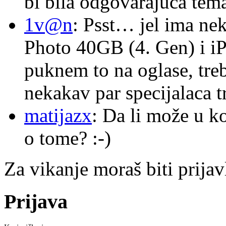
bi bila odgovarajuća tema
1v@n
: Psst… jel ima ne
Photo 40GB (4. Gen) i i
puknem to na oglase, tre
nekakav par specijalaca
matijazx
: Da li može u k
o tome? :-)
Za vikanje moraš biti prijav
Prijava