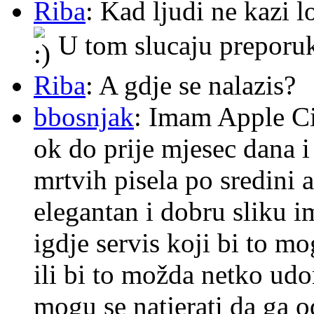
Riba
: Kad ljudi ne kazi 
U tom slucaju preporu
Riba
: A gdje se nalazis?
bbosnjak
: Imam Apple Ci
ok do prije mjesec dana i
mrtvih pisela po sredini a
elegantan i dobru sliku im
igdje servis koji bi to m
ili bi to možda netko ud
mogu se natjerati da ga