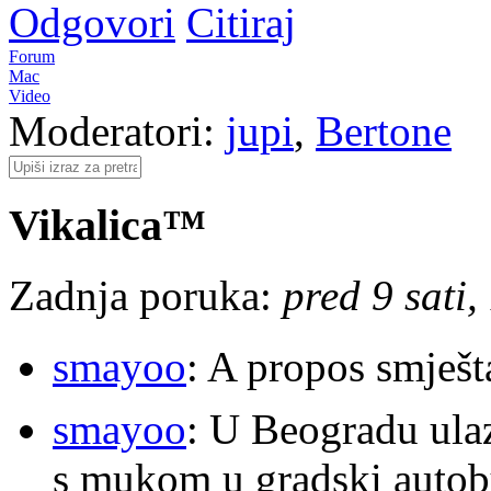
Odgovori
Citiraj
Forum
Mac
Video
Moderatori:
jupi
,
Bertone
Vikalica™
Zadnja poruka:
pred 9 sati,
smayoo
: A propos smješt
smayoo
: U Beogradu ulaz
s mukom u gradski autobu