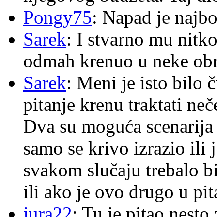
Pongy75
: Napad je najbo
Sarek
: I stvarno mu nitko
odmah krenuo u neke ob
Sarek
: Meni je isto bilo
pitanje krenu traktati ne
Dva su moguća scenarija 
samo se krivo izrazio ili
svakom slučaju trebalo b
ili ako je ovo drugo u pi
jura22
: Tu je pitao nes