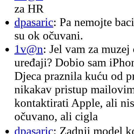
za HR
dpasaric
: Pa nemojte baci
su ok očuvani.
1v@n
: Jel vam za muzej
uređaji? Dobio sam iPhone
Djeca praznila kuću od p
nikakav pristup mailovi
kontaktirati Apple, ali ni
očuvano, ali cigla
dpasaric
: Zadnji model k