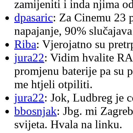
zamijeniti i inda njima o
dpasaric
: Za Cinemu 23 p
napajanje, 90% slučajava
Riba
: Vjerojatno su pretr
jura22
: Vidim hvalite RA
promjenu baterije pa su p
me htjeli otpiliti.
jura22
: Jok, Ludbreg je c
bbosnjak
: Jbg. mi Zagre
svijeta. Hvala na linku.