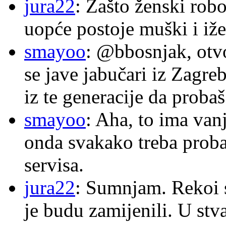
jura22
: Zašto ženski robo
uopće postoje muški i iže
smayoo
: @bbosnjak, otvo
se jave jabučari iz Zagre
iz te generacije da proba
smayoo
: Aha, to ima van
onda svakako treba proba
servisa.
jura22
: Sumnjam. Rekoi s
je budu zamijenili. U stva