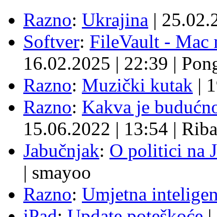
Razno
:
Ukrajina
|
25.02.
Softver
:
FileVault - Ma
16.02.2025
|
22:39
|
Pon
Razno
:
Muzički kutak
|
1
Razno
:
Kakva je budućno
15.06.2022
|
13:54
|
Rib
Jabučnjak
:
O politici na 
|
smayoo
Razno
:
Umjetna inteligen
iPad
:
Update poteškoće
|