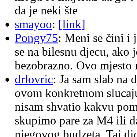
da je neki šte
smayoo
:
[link]
Pongy75
: Meni se čini i
se na bilesnu djecu, ako j
bezobrazno. Ovo mjesto n
drlovric
: Ja sam slab na 
ovom konkretnom slucaju
nisam shvatio kakvu pom
skupimo pare za M4 ili 
njegovog budzeta. Taj dio