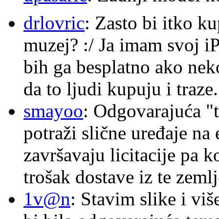
drlovric
: Zasto bi itko k
muzej? :/ Ja imam svoj i
bih ga besplatno ako nek
da to ljudi kupuju i traze.
smayoo
: Odgovarajuća "t
potraži slične uređaje na
završavaju licitacije pa k
trošak dostave iz te zemlj
1v@n
: Stavim slike i vi