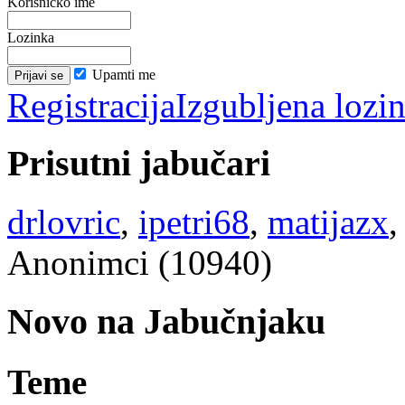
Korisničko ime
Lozinka
Upamti me
Registracija
Izgubljena lozi
Prisutni jabučari
drlovric
,
ipetri68
,
matijazx
Anonimci (10940)
Novo na Jabučnjaku
Teme