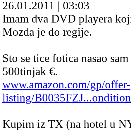
26.01.2011
|
03:03
Imam dva DVD playera koji
Mozda je do regije.
Sto se tice fotica nasao sam
500tinjak €.
www.amazon.com/gp/offer-
listing/B0035FZJ...onditio
Kupim iz TX (na hotel u NY