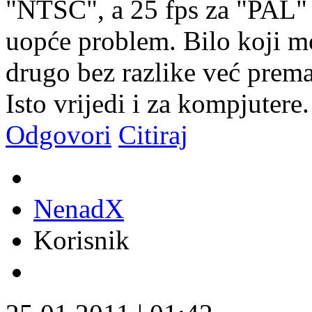
"NTSC", a 25 fps za "PAL" )
uopće problem. Bilo koji mon
drugo bez razlike već prem
Isto vrijedi i za kompjutere.
Odgovori
Citiraj
NenadX
Korisnik