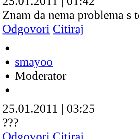
25.01.2011
|
01:42
Znam da nema problema s te
Odgovori
Citiraj
smayoo
Moderator
25.01.2011
|
03:25
???
Odgovori
Citiraj