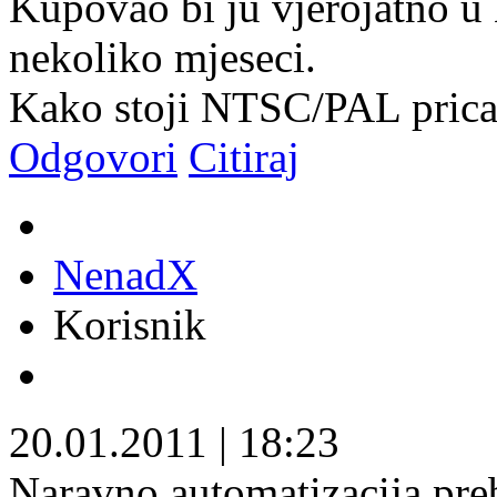
Kupovao bi ju vjerojatno u
nekoliko mjeseci.
Kako stoji NTSC/PAL pric
Odgovori
Citiraj
NenadX
Korisnik
20.01.2011
|
18:23
Naravno automatizacija pre