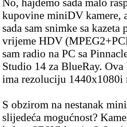
No, hajdemo sada malo ras
kupovine miniDV kamere, a 
sada sam snimke sa kazeta p
vrijeme HDV (MPEG2+PCM) k
sam radio na PC sa Pinnacl
Studio 14 za BlueRay. Ova 
ima rezoluciju 1440x1080i n
S obzirom na nestanak min
slijedeća mogućnost? Kamer