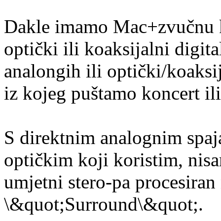
Dakle imamo Mac+zvučnu kar
optički ili koaksijalni digit
analongih ili optički/koaks
iz kojeg puštamo koncert ili
S direktnim analognim spaja
optičkim koji koristim, nis
umjetni stero-pa procesiran
\&quot;Surround\&quot;.