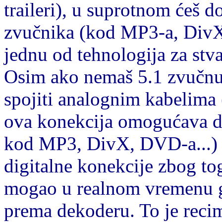
traileri), u suprotnom ćeš d
zvučnika (kod MP3-a, DivX-
jednu od tehnologija za stv
Osim ako nemaš 5.1 zvučnu 
spojiti analognim kabelima
ova konekcija omogućava da
kod MP3, DivX, DVD-a...) š
digitalne konekcije zbog tog
mogao u realnom vremenu gen
prema dekoderu. To je rec