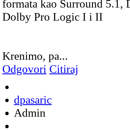
formata kao Surround 5.1, 
Dolby Pro Logic I i II
Krenimo, pa...
Odgovori
Citiraj
dpasaric
Admin