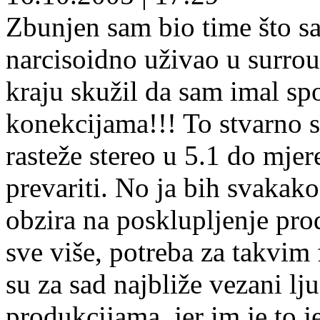
Zbunjen sam bio time što sa
narcisoidno uživao u surrou
kraju skužil da sam imal s
konekcijama!!! To stvarno sa
rasteže stereo u 5.1 do mje
prevariti. No ja bih svakako
obzira na posklupljenje prod
sve više, potreba za takvim
su za sad najbliže vezani l
produkcijama, jer im je to j