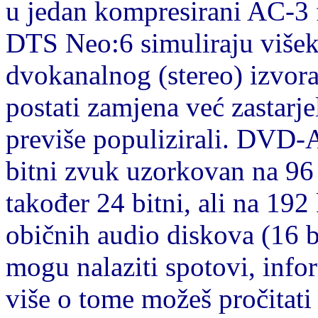
u jedan kompresirani AC-3 f
DTS Neo:6 simuliraju višek
dvokanalnog (stereo) izvo
postati zamjena već zastarj
previše populizirali. DVD-A
bitni zvuk uzorkovan na 96 
također 24 bitni, ali na 19
običnih audio diskova (16 b
mogu nalaziti spotovi, info
više o tome možeš pročitat