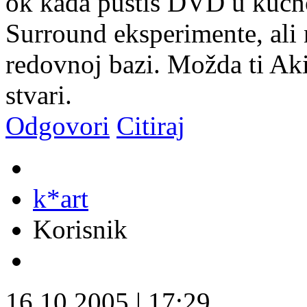
ok kada pustiš DVD u kućn
Surround eksperimente, ali n
redovnoj bazi. Možda ti Aki 
stvari.
Odgovori
Citiraj
k*art
Korisnik
16.10.2005
|
17:29