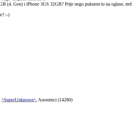
GB (4. Gen) i iPhone 3GS 32GB? Prije nego puknem to na oglase, treba
? :-)
,
^SuperUnknown^
, Anonimci (14280)