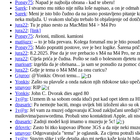
Pongy75
: Napad je najbolja obrana - kad te uberu!
Sarek
: I stvarno mu nitko nije ništa loše napisao, a on je odm
Sarek
: Meni je isto bilo čudno da na jasno postavljeno pitanje 
neka muljaža. U svakom slučaju trebalo bi objašnjenje od dotičn
jura22
: Tu je pitao nesto za MacMini M4 > M4 Pro
jura22
:
[link]
Pongy75
: Avioni, milioni. kamioni
matijazx
: -- to je bila prevara. Kolega forumaš mu je htio posud
Pongy75
: Malo popratiti postove, sve je bez logike. Šarena pri
jura22
: 8.2.2025. Pise da je sve prebacio s M4 na M4 Pro, ne z
jura22
: Cijela prića je čudna. Pošto se radi o bolesnom djetetu n
marioart
: izgelda da je obrisana... ja sam se ponudio za pomoc d
jura22
: Gdje je tema o M4 MM za onu curicu?
Gjuroo
: @Yonkis: Otvori temu...
Yonkis
: Zašto su plavuše a onda nakon njih riđokose tako upeča
smayoo
: RIP
Yonkis
: John C. Dvorak dies aged 80
1v@n
: Uzmem ih sa sobom onda idući put kad opet idem za 
dpasaric
: Pa nemojte baciti, mogu uvijek biti izloženi ako su ok
1v@n
: Jel vam za muzej odgovaraju iCloud zaključani uređaji?
mailovima/passwordima. Probali smo kontaktirati Apple, ali nisu
dpasaric
: Zadnji model koji imamo u muzeju je 5c!
drlovric
: Zasto bi itko kupovao iPhone 3GS a da nije neki muze
smayoo
: Odgovarajuća "tema" je oglasnik. Za cijenu potraži sli
1v@n
: Stavim slike i više detalja ako mi netko kaže koja bi bi