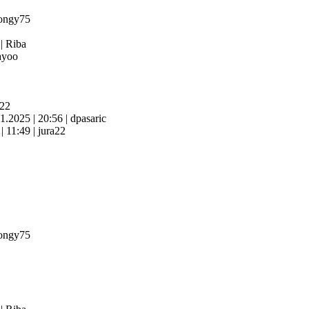
ongy75
4
|
Riba
yoo
a22
11.2025
|
20:56
|
dpasaric
6
|
11:49
|
jura22
ongy75