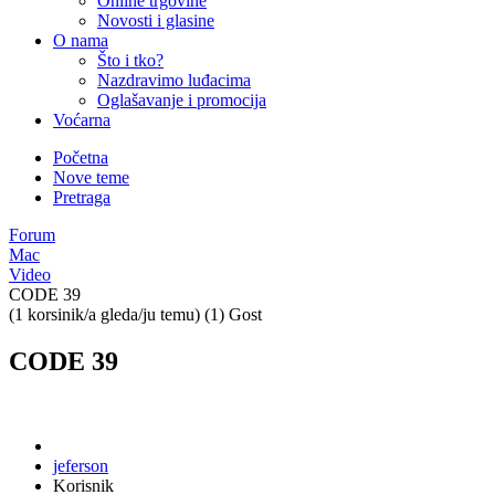
Online trgovine
Novosti i glasine
O nama
Što i tko?
Nazdravimo luđacima
Oglašavanje i promocija
Voćarna
Početna
Nove teme
Pretraga
Forum
Mac
Video
CODE 39
(1 korsinik/a gleda/ju temu) (1) Gost
CODE 39
jeferson
Korisnik