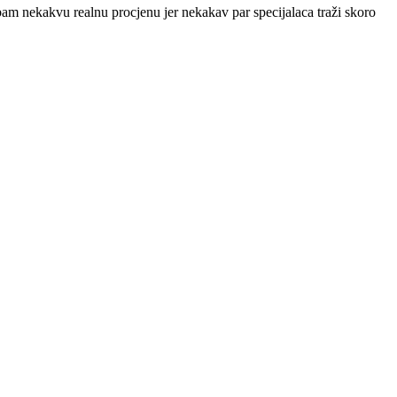
m nekakvu realnu procjenu jer nekakav par specijalaca traži skoro