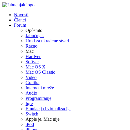
Novosti
Članci
Forum
Općenito
Jabučnjak
Ured za ukradene stvari
Razno
Mac
Hardver
Softver
Mac OS X
Mac OS Classic
Video
Grafika
Internet i mreže
Audio
Programiranje
Igre
Emulacija i virtualizacija
Switch
Apple je, Mac nije
iPod
iPhone