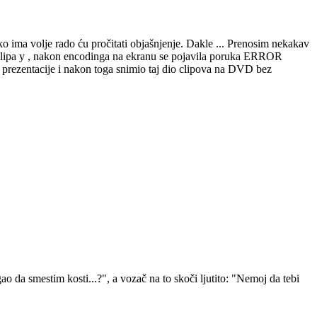
ma volje rado ću pročitati objašnjenje. Dakle ... Prenosim nekakav
o clipa y , nakon encodinga na ekranu se pojavila poruka ERROR
t prezentacije i nakon toga snimio taj dio clipova na DVD bez
 da smestim kosti...?", a vozač na to skoči ljutito: "Nemoj da tebi