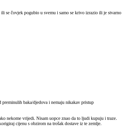
ili se čovjek pogubio u svemu i samo se krivo izrazio ili je stvarno
od preminulih baka/djedova i nemaju nikakav pristup
ko nekome vrijedi. Nisam uopce znao da to ljudi kupuju i traze.
origiraj cijenu s obzirom na trošak dostave iz te zemlje.