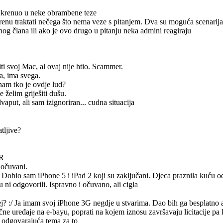
ah krenuo u neke obrambene teze
krenu traktati nečega što nema veze s pitanjem. Dva su moguća scenarija 
og člana ili ako je ovo drugo u pitanju neka admini reagiraju
iti svoj Mac, al ovaj nije htio. Scammer.
ča, ima svega.
nam tko je ovdje lud?
e želim griješiti dušu.
vaput, ali sam izignoriran... cudna situacija
tljive?
HR
 očuvani.
 Dobio sam iPhone 5 i iPad 2 koji su zaključani. Djeca praznila kuću 
 ni odgovorili. Ispravno i očuvano, ali cigla
j? :/ Ja imam svoj iPhone 3G negdje u stvarima. Dao bih ga besplatno a
čne uređaje na e-bayu, poprati na kojem iznosu završavaju licitacije pa k
la odgovarajuća tema za to