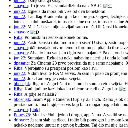
jura22
: I smjestila ga straga.
smayoo
: To je sve EU standardizirala na USB-C.
jura22
: Izgleda da mora biti više od dva konektora!
jura22
: Landtag Brandenburg ih ke nabrojao: Gejevi, lezbijke, 
interseksualni muškarci, transseksualne osobe, transseksualne 
jura22
: Misliš da se smiju stavljati samo muški ili ženski konekt
smayoo
:
Riba
: Po muskim i zenskim konektorima.
jura22
: Zašto ženski robot mora imati sise? U stvari, zašto uopć
smayoo
: @bbosnjak, otvori temu u forumu pa pitaj da ti se jave
smayoo
: Aha, to ima vanjsku ciglu za napajanje? Pa da, onda s
jura22
: Sumnjam. Rekoi su neka nabavim nateriju i onda je budu 
dpasaric
: Za Cinemu 23 prvo provjeri da nije samo napajanje, 
Riba
: Vjerojatno su pretrpani poslom kao i svi.
jura22
: Vidim hvalite RAM servis. Ja sam ih pitao za promjenu ba
jura22
: Jok, Ludbreg je centar svijeta.
bbosnjak
: Jbg. mi Zagrebčani mislimo da smo u cetru svijeta. H
Riba
: Kad ljudi ne kazi lokaciju obicno se radi o Zagrebu.
Riba
: A gdje se nalazis?
bbosnjak
: Imam Apple Cinema Display 23-Inch. Radio je ok do pr
prestao raditi. Ima li igdje servis koji bi to mogao pogledati 
smayoo
:
[link]
Pongy75
: Meni se čini i jedno i drugo, app šema. A vaditi se n
drlovric
: Ja sam slab na djecu i radio bih pomogao i u ovom k
nekako nadjemo unutar njegovog budzeta. Taj dio mi nije jasan.