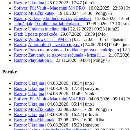
Razno
:
Ukrajina
|
25.02.2022
|
17:47
|
tino1
Softver
:
FileVault - Mac mini M4 PRO
|
16.02.2025
|
22:39
|
P
Razno
:
Muzički kutak
|
19.10.2024
|
14:36
|
Pongy75
Razno
:
Kakva je budućnost čovječanstva?
|
15.06.2022
|
13:5
Jabučnjak
:
O politici na Jabučnjaku...
|
03.08.2026
|
13:10
|
sma
Razno
:
Umjetna inteligencija
|
22.12.2022
|
00:23
|
jura22
iPad
:
Update poteškoće
|
29.07.2026
|
23:39
|
iMo
Razno
:
Windows 11 i TPM čip
|
02.11.2025
|
10:57
|
dpasaric
Razno
:
Automobili (i sve oko toga...)
|
24.06.2018
|
09:49
|
jur
Razno
:
Pravo na privatnost i ukidanje prava na enkripciju
|
12.
Razno
:
Zatvaraju se trgovine računala - kriza ili ...
|
21.07.202
Razno
:
PlayStation 5
|
23.11.2020
|
04:04
|
Pongy75
Poruke
Razno
:
Ukrajina
| 04.08.2026
|
18:34
|
tino1
Razno
:
Ukrajina
| 04.08.2026
|
17:43
|
smayoo
Razno
:
Ukrajina
| 04.08.2026
|
11:49
|
Yonkis
Softver
:
FileVault - Mac mini M4 PRO
| 04.08.2026
|
09:14
|
P
Razno
:
Ukrajina
| 04.08.2026
|
05:14
|
tino1
Razno
:
Muzički kutak
| 03.08.2026
|
17:28
|
Pongy75
Razno
:
Ukrajina
| 03.08.2026
|
16:42
|
drlovric
Razno
:
Muzički kutak
| 03.08.2026
|
16:00
|
Riba
Razno
:
Ukrajina
| 03.08.2026
|
15:29
|
smayoo