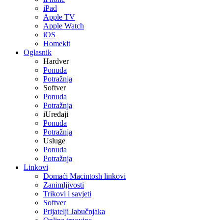
iPad
Apple TV
Apple Watch
iOS
Homekit
Oglasnik
Hardver
Ponuda
Potražnja
Softver
Ponuda
Potražnja
iUređaji
Ponuda
Potražnja
Usluge
Ponuda
Potražnja
Linkovi
Domaći Macintosh linkovi
Zanimljivosti
Trikovi i savjeti
Softver
Prijatelji Jabučnjaka