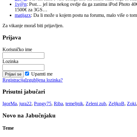
1v@n
: Psst… jel ima nekog ovdje da ga zanima iPod Photo 40
1500€ za 3GS…
matijazx
: Da li može u kojem postu na forumu, malo više o tome
Za vikanje moraš biti prijavljen.
Prijava
Korisničko ime
Lozinka
Upamti me
Registracija
Izgubljena lozinka?
Prisutni jabučari
IgorMa
,
jura22
,
Pongy75
,
Riba
,
temeljnik
,
Zeleni zub
,
ZeljkoB
,
Zoki
Novo na Jabučnjaku
Teme