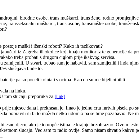
androgini, birodne osobe, trans muškarci, trans žene, rodno promjenjive
žene, transseksualni muškarci, trans osobe, transmuške osobe, transžen
ori?
e postoje muški i iženski roboti? Kako ih tazlikovati?
 jabučari iz Zagreba ili okolice koji imaju monitor iz te generacije da 
vakako treba probati s drugom ciglom prije ikakvog servisa.
zamijenili. U stvari, trebao sam je nabaviti, sam zamijeniti i inda njim
90% slučajava bude to.
terije pa su poceli kolutati s ocima. Kao da su me htjeli otpiliti.
vala na linku.
U tom slucaju preporuka za
[link]
ije mjesec dana i prekrasan je. Imao je jednu crtu mrtvih pisela po sred
i možda popraviti ili bi to možda netko udomio pa se time pozabavio. Ne 
a bilesnu djecu, ako je to uopće istina je krajnje bezobrazno. Ovo mjesto 
onkretnom slucaju. Vec sam to radio ovdje. Samo nisam shvatio kakvu
..