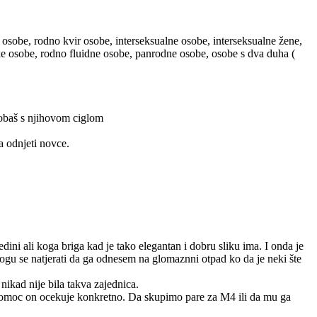
 osobe, rodno kvir osobe, interseksualne osobe, interseksualne žene,
ske osobe, rodno fluidne osobe, panrodne osobe, osobe s dva duha (
probaš s njihovom ciglom
a odnjeti novce.
ini ali koga briga kad je tako elegantan i dobru sliku ima. I onda je
mogu se natjerati da ga odnesem na glomaznni otpad ko da je neki šte
nikad nije bila takva zajednica.
 pomoc on ocekuje konkretno. Da skupimo pare za M4 ili da mu ga