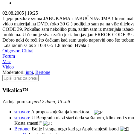
02.08.2005
|
19:25
Lijepi pozdrav svima JABUKAMA i JABUČNJACIMA ! Imam mali problem 
video materijal na DVD. (oko 30 G ) podijelio sam ga na više dijelov
CODE 39. Pokušao sam nekoliko puta, zatim sam iz materijala izbacio 
problema. U čemu je stvar zašto je stalno javljao ERROR CODE 39 .
Dobro neki će reći što čačkam kad sam uspio napraviti ono što trebam.
...da radim sa os x 10.4 G5 1.8 mono. Hvala !
Odgovori
Citiraj
Forum
Mac
Video
Moderatori:
jupi
,
Bertone
Vikalica™
Zadnja poruka:
pred 2 dana, 15 sati
smayoo
: A propos smještanja konektora...
smayoo
: U Beogradu ulazi stari deda sa štapom, klimavo i s mu
Kosta smesti!"
Bertone
: Bolje i straga nego kad ga Apple smjesti ispod