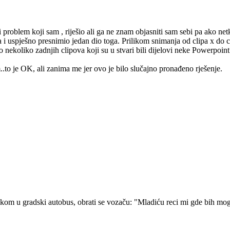
koji sam , riješio ali ga ne znam objasniti sam sebi pa ako netko i
a i uspješno presnimio jedan dio toga. Prilikom snimanja od clipa x d
nekoliko zadnjih clipova koji su u stvari bili dijelovi neke Powerpoin
.to je OK, ali zanima me jer ovo je bilo slučajno pronađeno rješenje.
kom u gradski autobus, obrati se vozaču: "Mladiću reci mi gde bih mogao