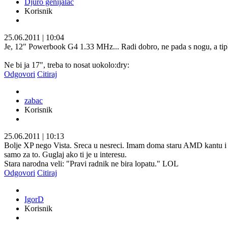
Djuro genijalac
Korisnik
25.06.2011
|
10:04
Je, 12" Powerbook G4 1.33 MHz... Radi dobro, ne pada s nogu, a tip
Ne bi ja 17", treba to nosat uokolo:dry:
Odgovori
Citiraj
zabac
Korisnik
25.06.2011
|
10:13
Bolje XP nego Vista. Sreca u nesreci. Imam doma staru AMD kantu i XP
samo za to. Guglaj ako ti je u interesu.
Stara narodna veli: "Pravi radnik ne bira lopatu." LOL
Odgovori
Citiraj
IgorD
Korisnik