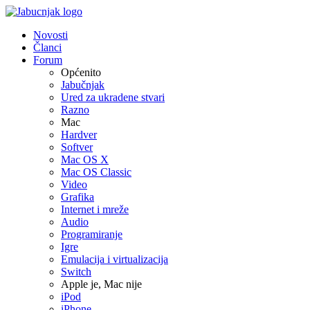
Novosti
Članci
Forum
Općenito
Jabučnjak
Ured za ukradene stvari
Razno
Mac
Hardver
Softver
Mac OS X
Mac OS Classic
Video
Grafika
Internet i mreže
Audio
Programiranje
Igre
Emulacija i virtualizacija
Switch
Apple je, Mac nije
iPod
iPhone