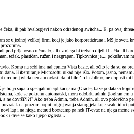
e čeka, ili pak hvalospjevi nakon odrađenog switcha... E, pa ovaj threa
 se u jednoj velikoj firmi koaj je jako korporatizirana i M$ je sveta krav
 prozorima.
i pod prijenosno računalo, ali uz njega bi trebalo dijeliti i tačke ili b
težak, plastičan, ružan i nezgrapan. Tipkovnica je.... pokušavam naći 
io. Komp na sebi ima naljepnicu Vista basic, ali očito je da su ga preins
 dana. Hiberniranje Microsoftu nikad nije išlo. Potom, jasno, nemam ad
t uredno javi da nemam ovlasti da bi bilo što instalirao, ne dopusti mi 
 još je bolja saga o specijalnim aplikacijama (Oracle, baze podataka kojim
 sistema, koje se pokrenu automatski, mora odobriti admin (logiranjem u
i, a ne dovrši?!?!? Ako treba Admin, treba Admin, ali ovo polovično petl
 povratak na prozore poput prigrijavanja starog jela koje svaki idući pu
ovi lap i na njega metnuti bootcamp pa nek IT-evac na njega metne sve k
k i dive se kako lijepo izgleda...