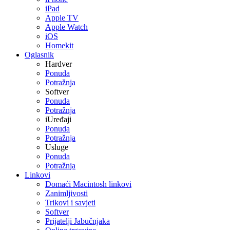
iPad
Apple TV
Apple Watch
iOS
Homekit
Oglasnik
Hardver
Ponuda
Potražnja
Softver
Ponuda
Potražnja
iUređaji
Ponuda
Potražnja
Usluge
Ponuda
Potražnja
Linkovi
Domaći Macintosh linkovi
Zanimljivosti
Trikovi i savjeti
Softver
Prijatelji Jabučnjaka