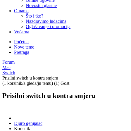
Online trgovine
Novosti i glasine
O nama
Što i tko?
Nazdravimo luđacima
Oglašavanje i promocija
Voćarna
Početna
Nove teme
Pretraga
Forum
Mac
Switch
Prisilni switch u kontra smjeru
(1 korsinik/a gleda/ju temu) (1) Gost
Prisilni switch u kontra smjeru
Djuro genijalac
Korisnik