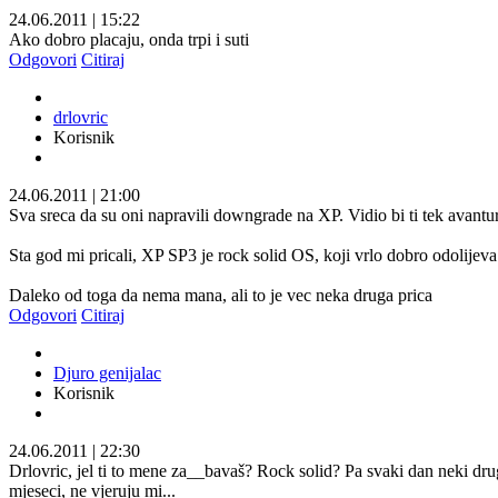
24.06.2011
|
15:22
Ako dobro placaju, onda trpi i suti
Odgovori
Citiraj
drlovric
Korisnik
24.06.2011
|
21:00
Sva sreca da su oni napravili downgrade na XP. Vidio bi ti tek avantu
Sta god mi pricali, XP SP3 je rock solid OS, koji vrlo dobro odolije
Daleko od toga da nema mana, ali to je vec neka druga prica
Odgovori
Citiraj
Djuro genijalac
Korisnik
24.06.2011
|
22:30
Drlovric, jel ti to mene za__bavaš? Rock solid? Pa svaki dan neki dru
mjeseci, ne vjeruju mi...