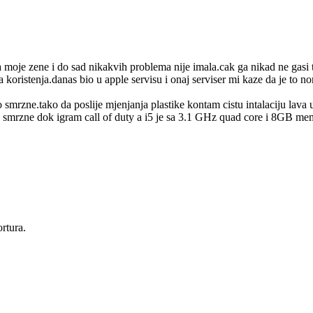
jica moje zene i do sad nikakvih problema nije imala.cak ga nikad ne gasi
a koristenja.danas bio u apple servisu i onaj serviser mi kaze da je to no
mrzne.tako da poslije mjenjanja plastike kontam cistu intalaciju lava u
€ smrzne dok igram call of duty a i5 je sa 3.1 GHz quad core i 8GB me
rtura.