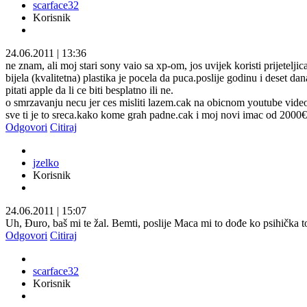
scarface32
Korisnik
24.06.2011
|
13:36
ne znam, ali moj stari sony vaio sa xp-om, jos uvijek koristi prijetel
bijela (kvalitetna) plastika je pocela da puca.poslije godinu i deset dan
pitati apple da li ce biti besplatno ili ne.
o smrzavanju necu jer ces misliti lazem.cak na obicnom youtube video s
sve ti je to sreca.kako kome grah padne.cak i moj novi imac od 2000
Odgovori
Citiraj
jzelko
Korisnik
24.06.2011
|
15:07
Uh, Đuro, baš mi te žal. Bemti, poslije Maca mi to dođe ko psihička to
Odgovori
Citiraj
scarface32
Korisnik