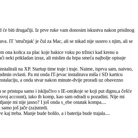
d će biti drugačiji. Iz prve ruke vam donosim iskustva nakon prisilnog
a. IT 'stručnjak' je čul za Mac, ali se nikad nije susreo s njim, ali se
arem ona kolica za plac koje bakice vuku po tržnici kad krenu u
neki prikladan izraz, ali mislim da hrpa smeća najbolje opisuje
talirali na XP. Startup time traje i traje. Naime, isprva sam, naivno,
min ovlasti. Pa mi onda IT-jevac instalirava miša i SD karticu
instalaciju, a onda stvar nakon minute-dvije proradi uz obavezno
a se pristupa samo i isključivo s IE-om)koje se koji put dignu,a češće
 svoj account), iako ih komp, kao sam odradi u pozadini. Nije mi
janje mi nije jasno? I još onda s_ebe ostatak kompa....
t samo još jače (za)smrdi.
aj treba. Manje bude bolilo, a i baterija bude trajala....