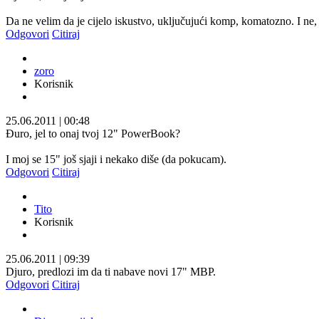
Da ne velim da je cijelo iskustvo, uključujući komp, komatozno. I ne, n
Odgovori
Citiraj
zoro
Korisnik
25.06.2011
|
00:48
Đuro, jel to onaj tvoj 12" PowerBook?
I moj se 15" još sjaji i nekako diše (da pokucam).
Odgovori
Citiraj
Tito
Korisnik
25.06.2011
|
09:39
Djuro, predlozi im da ti nabave novi 17" MBP.
Odgovori
Citiraj