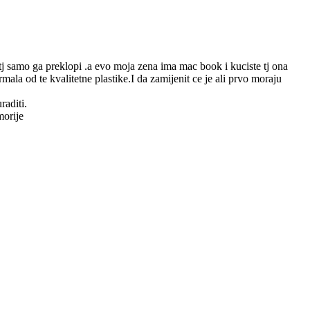
 tj samo ga preklopi .a evo moja zena ima mac book i kuciste tj ona
rmala od te kvalitetne plastike.I da zamijenit ce je ali prvo moraju
raditi.
morije