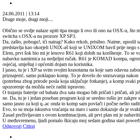
24.06.2011
|
13:14
Drage moje, dragi moji....
Obično se ovdje nalaze upiti tipa mogu li ovo ili ono na OSX-u, što m
switcha s OSX-a na prozore XP SP3.
Da, zašto, pobogu!, ići natrag? Kako rekoh, prisilno. Naime, uposlil sam
predstavlja kao okorjeli UNIX-aš koji se UNIXOM bavil prije nego s
Elem, prvi šok bio mi je lenovo R61 koji dobih na korištenje. To se vod
nabavku namirnica za nedjeljni ručak. R61 je KOMAD kompa, ogroman, 
osjećaj, smještaj i općeniti dojam na korisnika.
I jasno, tu je i XP sa svim svojim krasotama na koje sam odavna zaborav
priznajem!, samo poklapao komp. To je dovelo do smrzavanja nakon tri
(potrebna zbog prirode posla koja uključuje fotkanje), a komp svaki pu
upozorenje da možda neće raditi ispravno.
O trajanju baterije od bahata dva sata mogao bih pričati i pričati, ali
ne. Da, tu je i jedan poseban program koji se uredno rušio jer zakpre
samo jasno za koji q..ac onda to komp sam povlači i počne nešto radit
Evo, to su moja iskustva vraćanja na staro i samo dokazuje da je svaki
Zasad preživljavam s ovom kombinacijom, ali prvi plan mi je nabaviti n
U međuvremenu, ljudi pomalo škicaju moj sedam godina stari powerboo
Odgovori
Citiraj