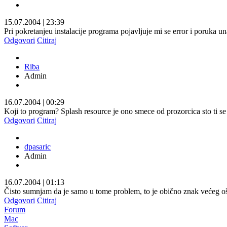
15.07.2004
|
23:39
Pri pokretanjeu instalacije programa pojavljuje mi se error i poruka una
Odgovori
Citiraj
Riba
Admin
16.07.2004
|
00:29
Koji to program? Splash resource je ono smece od prozorcica sto ti se 
Odgovori
Citiraj
dpasaric
Admin
16.07.2004
|
01:13
Čisto sumnjam da je samo u tome problem, to je obično znak većeg o
Odgovori
Citiraj
Forum
Mac