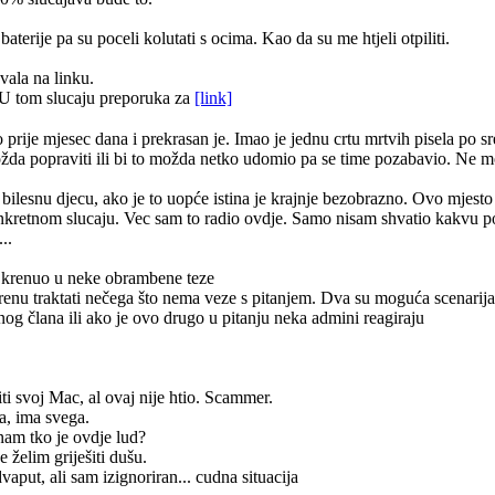
terije pa su poceli kolutati s ocima. Kao da su me htjeli otpiliti.
vala na linku.
U tom slucaju preporuka za
[link]
ije mjesec dana i prekrasan je. Imao je jednu crtu mrtvih pisela po sred
i možda popraviti ili bi to možda netko udomio pa se time pozabavio. Ne 
a bilesnu djecu, ako je to uopće istina je krajnje bezobrazno. Ovo mjesto 
onkretnom slucaju. Vec sam to radio ovdje. Samo nisam shvatio kakvu
..
ah krenuo u neke obrambene teze
krenu traktati nečega što nema veze s pitanjem. Dva su moguća scenarija 
og člana ili ako je ovo drugo u pitanju neka admini reagiraju
iti svoj Mac, al ovaj nije htio. Scammer.
ča, ima svega.
nam tko je ovdje lud?
e želim griješiti dušu.
vaput, ali sam izignoriran... cudna situacija