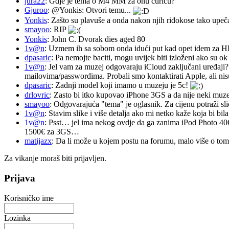
jura22
: Gdje je tema o M4 MM za onu curicu?
Gjuroo
: @Yonkis: Otvori temu...
Yonkis
: Zašto su plavuše a onda nakon njih riđokose tako upeča
smayoo
: RIP
Yonkis
: John C. Dvorak dies aged 80
1v@n
: Uzmem ih sa sobom onda idući put kad opet idem za 
dpasaric
: Pa nemojte baciti, mogu uvijek biti izloženi ako su ok
1v@n
: Jel vam za muzej odgovaraju iCloud zaključani uređaji?
mailovima/passwordima. Probali smo kontaktirati Apple, ali nisu
dpasaric
: Zadnji model koji imamo u muzeju je 5c!
drlovric
: Zasto bi itko kupovao iPhone 3GS a da nije neki muze
smayoo
: Odgovarajuća "tema" je oglasnik. Za cijenu potraži sli
1v@n
: Stavim slike i više detalja ako mi netko kaže koja bi bi
1v@n
: Psst… jel ima nekog ovdje da ga zanima iPod Photo 40
1500€ za 3GS…
matijazx
: Da li može u kojem postu na forumu, malo više o tome
Za vikanje moraš biti prijavljen.
Prijava
Korisničko ime
Lozinka