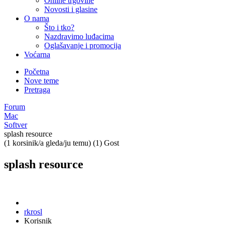
Online trgovine
Novosti i glasine
O nama
Što i tko?
Nazdravimo luđacima
Oglašavanje i promocija
Voćarna
Početna
Nove teme
Pretraga
Forum
Mac
Softver
splash resource
(1 korsinik/a gleda/ju temu) (1) Gost
splash resource
rkrosl
Korisnik