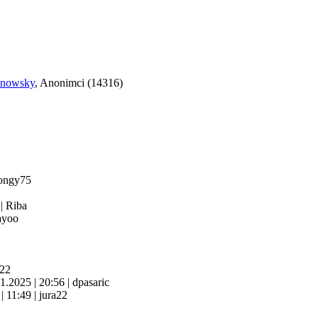
anowsky
, Anonimci (14316)
ongy75
4
|
Riba
yoo
a22
11.2025
|
20:56
|
dpasaric
6
|
11:49
|
jura22