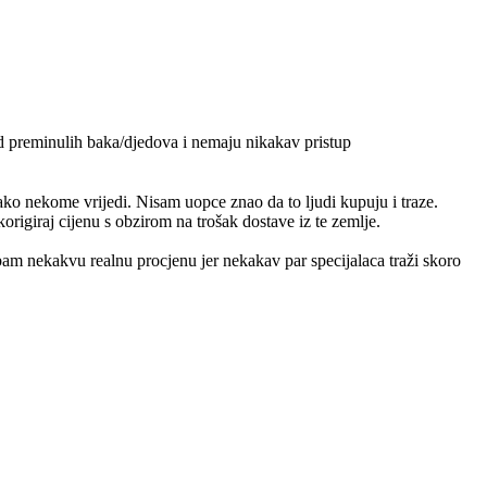
od preminulih baka/djedova i nemaju nikakav pristup
ko nekome vrijedi. Nisam uopce znao da to ljudi kupuju i traze.
origiraj cijenu s obzirom na trošak dostave iz te zemlje.
m nekakvu realnu procjenu jer nekakav par specijalaca traži skoro