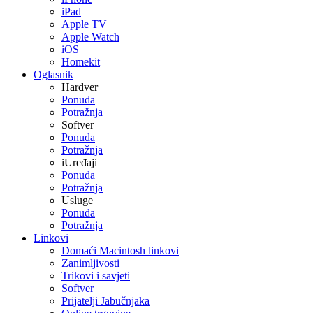
iPad
Apple TV
Apple Watch
iOS
Homekit
Oglasnik
Hardver
Ponuda
Potražnja
Softver
Ponuda
Potražnja
iUređaji
Ponuda
Potražnja
Usluge
Ponuda
Potražnja
Linkovi
Domaći Macintosh linkovi
Zanimljivosti
Trikovi i savjeti
Softver
Prijatelji Jabučnjaka