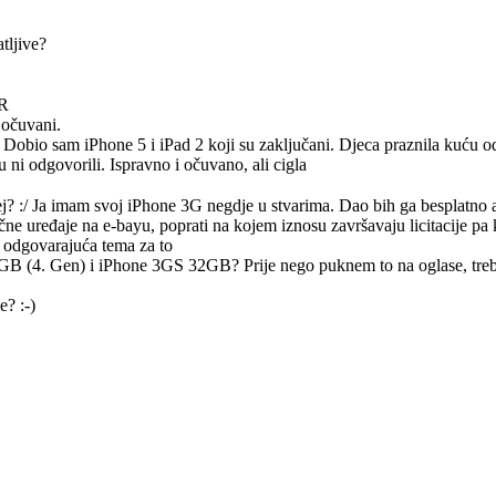
tljive?
HR
 očuvani.
 Dobio sam iPhone 5 i iPad 2 koji su zaključani. Djeca praznila kuću 
 ni odgovorili. Ispravno i očuvano, ali cigla
j? :/ Ja imam svoj iPhone 3G negdje u stvarima. Dao bih ga besplatno a
čne uređaje na e-bayu, poprati na kojem iznosu završavaju licitacije pa k
la odgovarajuća tema za to
GB (4. Gen) i iPhone 3GS 32GB? Prije nego puknem to na oglase, treba
? :-)