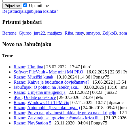
Upamti me
Registracija
Izgubljena lozinka?
Prisutni jabučari
Bertone
,
Gjuroo
,
jura22
,
matijazx
,
Riba
,
rusty
,
smayoo
,
ZeljkoB
,
zor
Novo na Jabučnjaku
Teme
Razno
:
Ukrajina
|
25.02.2022
|
17:47
|
tino1
Softver
:
FileVault - Mac mini M4 PRO
|
16.02.2025
|
22:39
|
P
Razno
:
Muzički kutak
|
19.10.2024
|
14:36
|
Pongy75
Razno
:
Kakva je budućnost čovječanstva?
|
15.06.2022
|
13:5
Jabučnjak
:
O politici na Jabučnjaku...
|
03.08.2026
|
13:10
|
sma
Razno
:
Umjetna inteligencija
|
22.12.2022
|
00:23
|
jura22
iPad
:
Update poteškoće
|
29.07.2026
|
23:39
|
iMo
Razno
:
Windows 11 i TPM čip
|
02.11.2025
|
10:57
|
dpasaric
Razno
:
Automobili (i sve oko toga...)
|
24.06.2018
|
09:49
|
jur
Razno
:
Pravo na privatnost i ukidanje prava na enkripciju
|
12.
Razno
:
Zatvaraju se trgovine računala - kriza ili ...
|
21.07.202
Razno
:
PlayStation 5
|
23.11.2020
|
04:04
|
Pongy75