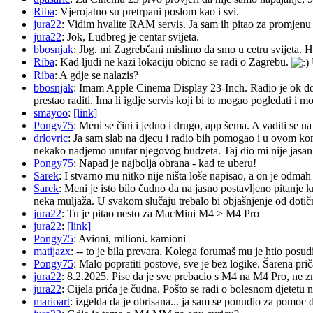
Riba
: Vjerojatno su pretrpani poslom kao i svi.
jura22
: Vidim hvalite RAM servis. Ja sam ih pitao za promjenu ba
jura22
: Jok, Ludbreg je centar svijeta.
bbosnjak
: Jbg. mi Zagrebčani mislimo da smo u cetru svijeta. H
Riba
: Kad ljudi ne kazi lokaciju obicno se radi o Zagrebu.
Riba
: A gdje se nalazis?
bbosnjak
: Imam Apple Cinema Display 23-Inch. Radio je ok do pr
prestao raditi. Ima li igdje servis koji bi to mogao pogledati 
smayoo
:
[link]
Pongy75
: Meni se čini i jedno i drugo, app šema. A vaditi se n
drlovric
: Ja sam slab na djecu i radio bih pomogao i u ovom k
nekako nadjemo unutar njegovog budzeta. Taj dio mi nije jasan.
Pongy75
: Napad je najbolja obrana - kad te uberu!
Sarek
: I stvarno mu nitko nije ništa loše napisao, a on je odm
Sarek
: Meni je isto bilo čudno da na jasno postavljeno pitanje 
neka muljaža. U svakom slučaju trebalo bi objašnjenje od dotičn
jura22
: Tu je pitao nesto za MacMini M4 > M4 Pro
jura22
:
[link]
Pongy75
: Avioni, milioni. kamioni
matijazx
: -- to je bila prevara. Kolega forumaš mu je htio posud
Pongy75
: Malo popratiti postove, sve je bez logike. Šarena pri
jura22
: 8.2.2025. Pise da je sve prebacio s M4 na M4 Pro, ne z
jura22
: Cijela prića je čudna. Pošto se radi o bolesnom djetetu n
marioart
: izgelda da je obrisana... ja sam se ponudio za pomoc d