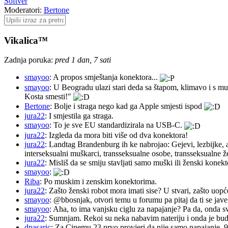
Softver
Moderatori:
Bertone
Vikalica™
Zadnja poruka:
pred 1 dan, 7 sati
smayoo
: A propos smještanja konektora...
smayoo
: U Beogradu ulazi stari deda sa štapom, klimavo i s mu
Kosta smesti!"
Bertone
: Bolje i straga nego kad ga Apple smjesti ispod
jura22
: I smjestila ga straga.
smayoo
: To je sve EU standardizirala na USB-C.
jura22
: Izgleda da mora biti više od dva konektora!
jura22
: Landtag Brandenburg ih ke nabrojao: Gejevi, lezbijke, 
interseksualni muškarci, transseksualne osobe, transseksualne 
jura22
: Misliš da se smiju stavljati samo muški ili ženski konekt
smayoo
:
Riba
: Po muskim i zenskim konektorima.
jura22
: Zašto ženski robot mora imati sise? U stvari, zašto uopć
smayoo
: @bbosnjak, otvori temu u forumu pa pitaj da ti se jave
smayoo
: Aha, to ima vanjsku ciglu za napajanje? Pa da, onda s
jura22
: Sumnjam. Rekoi su neka nabavim nateriju i onda je budu 
dpasaric
: Za Cinemu 23 prvo provjeri da nije samo napajanje, 