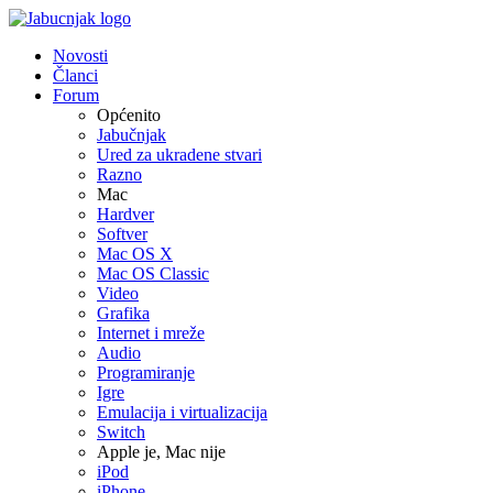
Novosti
Članci
Forum
Općenito
Jabučnjak
Ured za ukradene stvari
Razno
Mac
Hardver
Softver
Mac OS X
Mac OS Classic
Video
Grafika
Internet i mreže
Audio
Programiranje
Igre
Emulacija i virtualizacija
Switch
Apple je, Mac nije
iPod
iPhone