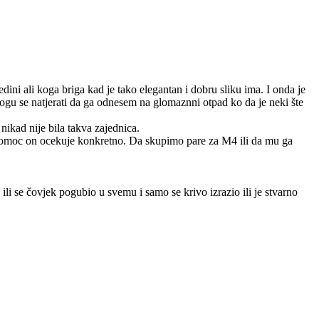
ini ali koga briga kad je tako elegantan i dobru sliku ima. I onda je
mogu se natjerati da ga odnesem na glomaznni otpad ko da je neki šte
nikad nije bila takva zajednica.
 pomoc on ocekuje konkretno. Da skupimo pare za M4 ili da mu ga
ili se čovjek pogubio u svemu i samo se krivo izrazio ili je stvarno