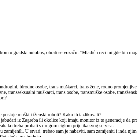
kom u gradski autobus, obrati se vozaču: "Mladiću reci mi gde bih mogao
androgini, birodne osobe, trans muškarci, trans žene, rodno promjenjive
žene, transseksualni muškarci, trans osobe, transmuške osobe, transžen
ori?
e postoje muški i iženski roboti? Kako ih tazlikovati?
 jabučari iz Zagreba ili okolice koji imaju monitor iz te generacije da 
vakako treba probati s drugom ciglom prije ikakvog servisa.
zamijenili. U stvari, trebao sam je nabaviti, sam zamijeniti i inda njim
90% slučajava bude to.