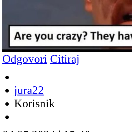
Odgovori
Citiraj
jura22
Korisnik