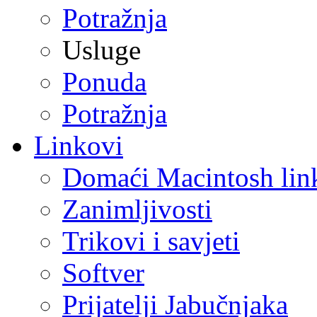
Potražnja
Usluge
Ponuda
Potražnja
Linkovi
Domaći Macintosh lin
Zanimljivosti
Trikovi i savjeti
Softver
Prijatelji Jabučnjaka