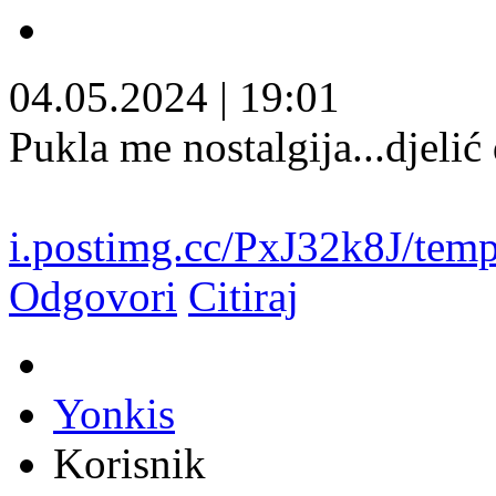
04.05.2024
|
19:01
Pukla me nostalgija...djel
i.postimg.cc/PxJ32k8J/tem
Odgovori
Citiraj
Yonkis
Korisnik