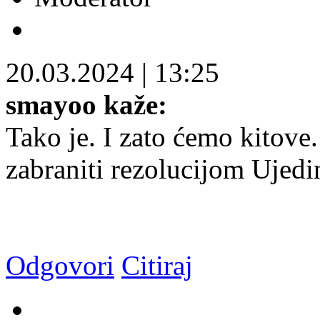
20.03.2024
|
13:25
smayoo kaže:
Tako je. I zato ćemo kitove.
zabraniti rezolucijom Ujedi
Odgovori
Citiraj