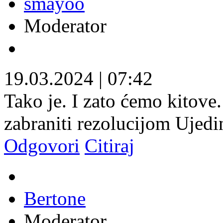
smayoo
Moderator
19.03.2024
|
07:42
Tako je. I zato ćemo kitove.
zabraniti rezolucijom Ujedi
Odgovori
Citiraj
Bertone
Moderator