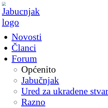
Novosti
Članci
Forum
Općenito
Jabučnjak
Ured za ukradene stvar
Razno