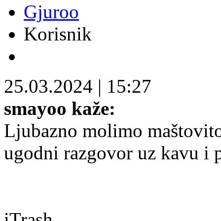
Gjuroo
Korisnik
25.03.2024
|
15:27
smayoo kaže:
Ljubazno molimo maštovitog
ugodni razgovor uz kavu i p
iTrash