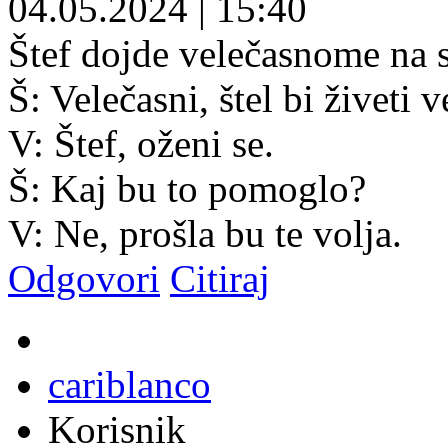
04.05.2024
|
15:40
Štef dojde velečasnome na s
Š: Velečasni, štel bi živeti 
V: Štef, oženi se.
Š: Kaj bu to pomoglo?
V: Ne, prošla bu te volja.
Odgovori
Citiraj
cariblanco
Korisnik