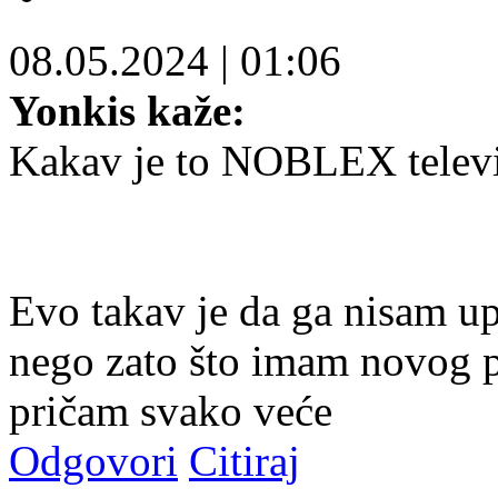
08.05.2024
|
01:06
Yonkis kaže:
Kakav je to NOBLEX telev
Evo takav je da ga nisam u
nego zato što imam novog p
pričam svako veće
Odgovori
Citiraj