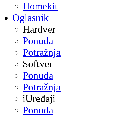
Homekit
Oglasnik
Hardver
Ponuda
Potražnja
Softver
Ponuda
Potražnja
iUređaji
Ponuda