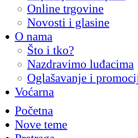
Online trgovine
Novosti i glasine
O nama
Što i tko?
Nazdravimo luđacima
Oglašavanje i promoci
Voćarna
Početna
Nove teme