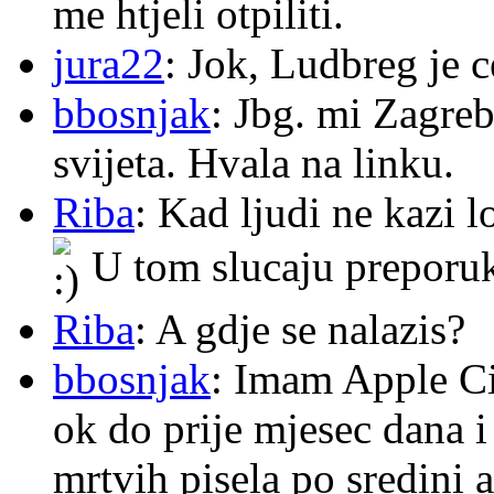
me htjeli otpiliti.
jura22
: Jok, Ludbreg je c
bbosnjak
: Jbg. mi Zagre
svijeta. Hvala na linku.
Riba
: Kad ljudi ne kazi 
U tom slucaju preporu
Riba
: A gdje se nalazis?
bbosnjak
: Imam Apple Ci
ok do prije mjesec dana i
mrtvih pisela po sredini a