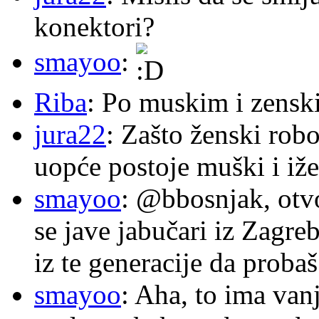
konektori?
smayoo
:
Riba
: Po muskim i zensk
jura22
: Zašto ženski robo
uopće postoje muški i iže
smayoo
: @bbosnjak, otvo
se jave jabučari iz Zagre
iz te generacije da proba
smayoo
: Aha, to ima van