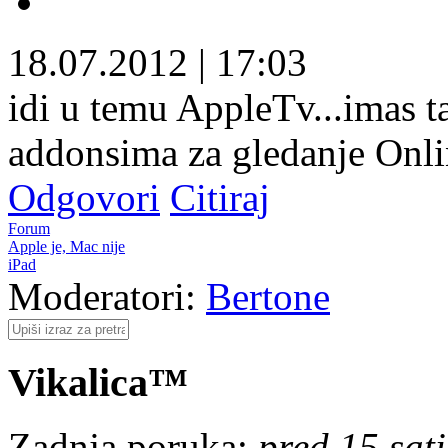
18.07.2012
|
17:03
idi u temu AppleTv...imas 
addonsima za gledanje Onlin
Odgovori
Citiraj
Forum
Apple je, Mac nije
iPad
Moderatori:
Bertone
Vikalica™
Zadnja poruka:
pred 15 sat