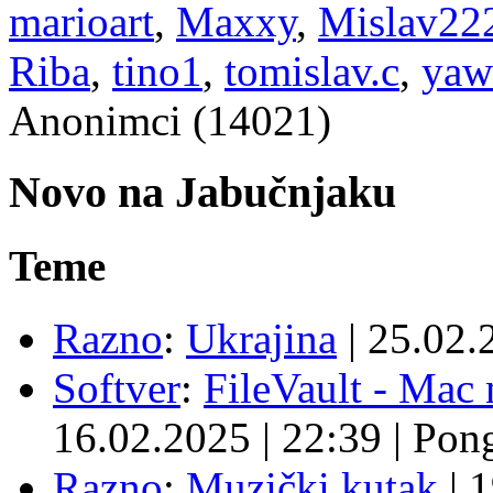
marioart
,
Maxxy
,
Mislav22
Riba
,
tino1
,
tomislav.c
,
yaw
Anonimci (14021)
Novo na Jabučnjaku
Teme
Razno
:
Ukrajina
|
25.02.
Softver
:
FileVault - Ma
16.02.2025
|
22:39
|
Pon
Razno
:
Muzički kutak
|
1