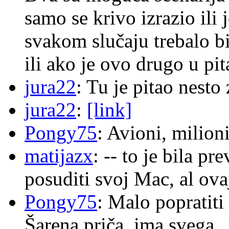
samo se krivo izrazio ili
svakom slučaju trebalo b
ili ako je ovo drugo u pi
jura22
: Tu je pitao nes
jura22
:
[link]
Pongy75
: Avioni, milion
matijazx
: -- to je bila p
posuditi svoj Mac, al ova
Pongy75
: Malo popratiti
Šarena priča, ima svega.