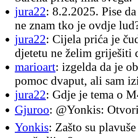
jura22
: 8.2.2025. Pise d
ne znam tko je ovdje lud
jura22
: Cijela prića je č
djetetu ne želim griješiti
marioart
: izgelda da je o
pomoc dvaput, ali sam izi
jura22
: Gdje je tema o 
Gjuroo
: @Yonkis: Otvori
Yonkis
: Zašto su plavuše