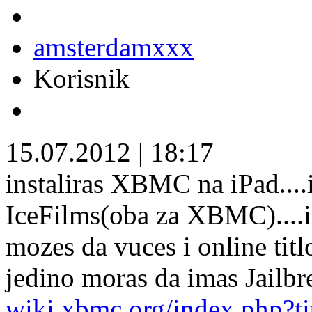
amsterdamxxx
Korisnik
15.07.2012
|
18:17
instaliras XBMC na iPad....
IceFilms(oba za XBMC)....i
mozes da vuces i online titl
jedino moras da imas Jailbr
wiki.xbmc.org/index.php?t