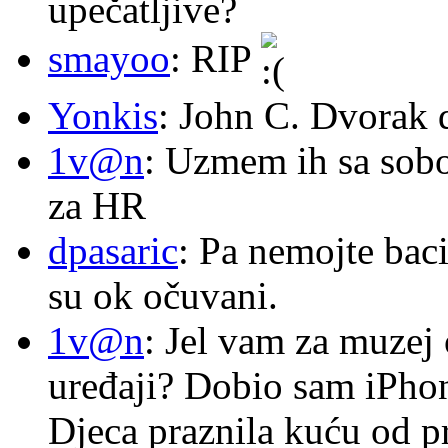
upečatljive?
smayoo
: RIP
Yonkis
: John C. Dvorak 
1v@n
: Uzmem ih sa sob
za HR
dpasaric
: Pa nemojte baci
su ok očuvani.
1v@n
: Jel vam za muzej
uređaji? Dobio sam iPhone
Djeca praznila kuću od p