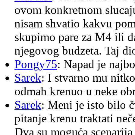
ovom konkretnom slucaju
nisam shvatio kakvu pom
skupimo pare za M4 ili 
njegovog budzeta. Taj dio
Pongy75
: Napad je najbo
Sarek
: I stvarno mu nitko
odmah krenuo u neke ob
Sarek
: Meni je isto bilo
pitanje krenu traktati ne
Dva su moguća scenarija 