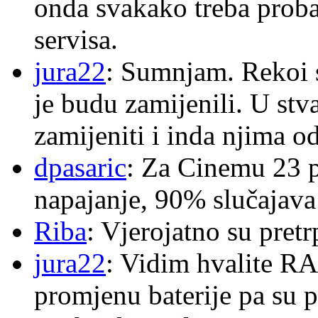
onda svakako treba proba
servisa.
jura22
: Sumnjam. Rekoi s
je budu zamijenili. U stva
zamijeniti i inda njima o
dpasaric
: Za Cinemu 23 p
napajanje, 90% slučajava
Riba
: Vjerojatno su pretr
jura22
: Vidim hvalite RA
promjenu baterije pa su p