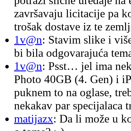
potraži slične uređaje na
završavaju licitacije pa k
trošak dostave iz te zemlj
1v@n
: Stavim slike i vi
bi bila odgovarajuća tema
1v@n
: Psst… jel ima ne
Photo 40GB (4. Gen) i i
puknem to na oglase, tre
nekakav par specijalaca
matijazx
: Da li može u k