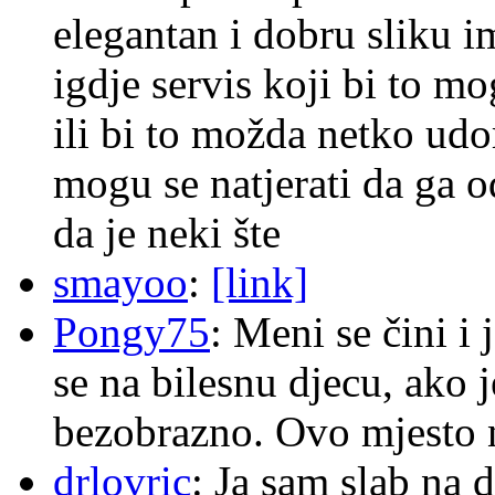
elegantan i dobru sliku im
igdje servis koji bi to m
ili bi to možda netko ud
mogu se natjerati da ga
da je neki šte
smayoo
:
[link]
Pongy75
: Meni se čini i
se na bilesnu djecu, ako j
bezobrazno. Ovo mjesto n
drlovric
: Ja sam slab na 