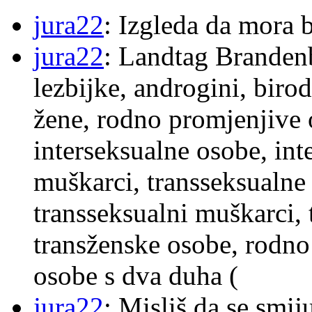
jura22
: Izgleda da mora b
jura22
: Landtag Brandenb
lezbijke, androgini, biro
žene, rodno promjenjive 
interseksualne osobe, int
muškarci, transseksualne 
transseksualni muškarci,
transženske osobe, rodno
osobe s dva duha (
jura22
: Misliš da se smij