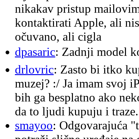
nikakav pristup mailovi
kontaktirati Apple, ali ni
očuvano, ali cigla
dpasaric
: Zadnji model k
drlovric
: Zasto bi itko k
muzej? :/ Ja imam svoj i
bih ga besplatno ako nek
da to ljudi kupuju i traze.
smayoo
: Odgovarajuća "t