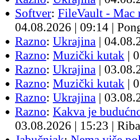
Softver
:
FileVault - Ma
04.08.2026
|
09:14
|
Pon
Razno
:
Ukrajina
| 04.08
Razno
:
Muzički kutak
| 
Razno
:
Ukrajina
| 03.08
Razno
:
Muzički kutak
| 
Razno
:
Ukrajina
| 03.08
Razno
:
Kakva je budućno
03.08.2026
|
15:23
|
Rib
Jabučnjak
:
Nema više pol