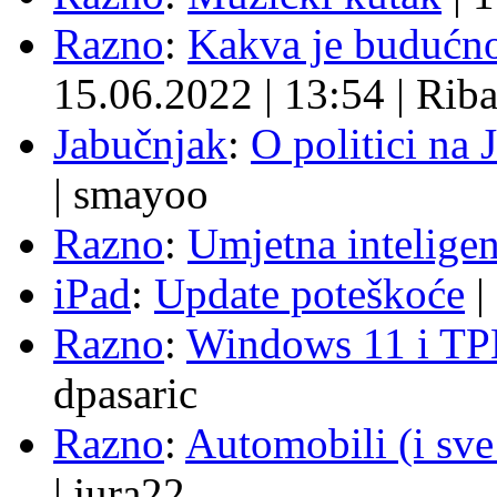
Razno
:
Kakva je budućno
15.06.2022
|
13:54
|
Rib
Jabučnjak
:
O politici na 
|
smayoo
Razno
:
Umjetna inteligen
iPad
:
Update poteškoće
|
Razno
:
Windows 11 i TP
dpasaric
Razno
:
Automobili (i sve
|
jura22