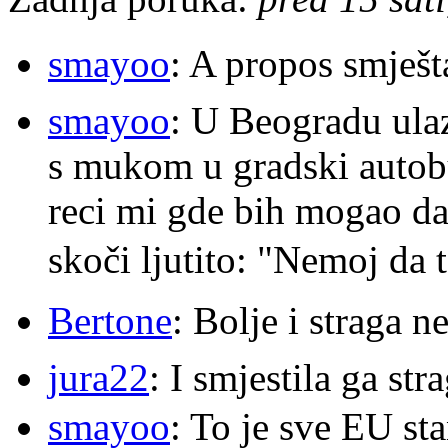
smayoo
: A propos smješt
smayoo
: U Beogradu ulaz
s mukom u gradski autobu
reci mi gde bih mogao da 
skoči ljutito: "Nemoj da 
Bertone
: Bolje i straga 
jura22
: I smjestila ga str
smayoo
: To je sve EU s