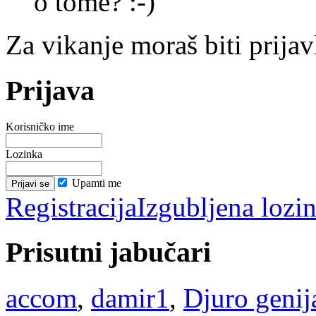
o tome? :-)
Za vikanje moraš biti prijav
Prijava
Korisničko ime
Lozinka
Upamti me
Registracija
Izgubljena lozi
Prisutni jabučari
accom
,
damir1
,
Djuro genij