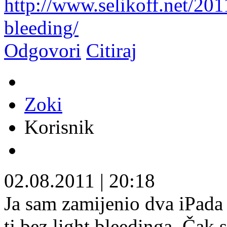
http://www.selikoff.net/201
bleeding/
Odgovori
Citiraj
Zoki
Korisnik
02.08.2011
|
20:18
Ja sam zamijenio dva iPada 2
tj.bez light bleedinga. Čak 