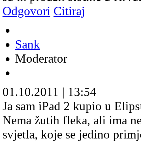
Odgovori
Citiraj
Sank
Moderator
01.10.2011
|
13:54
Ja sam iPad 2 kupio u Elipsu
Nema žutih fleka, ali ima n
svjetla, koje se jedino prim