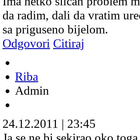
Ima netko slican problem 
da radim, dali da vratim ure
sa priguseno bijelom.
Odgovori
Citiraj
Riba
Admin
24.12.2011
|
23:45
Ja se ne bi sekirao oko toga