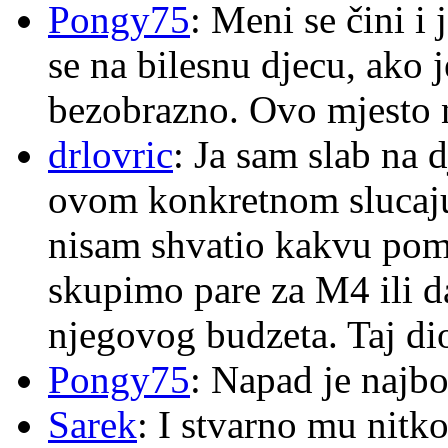
Pongy75
: Meni se čini i
se na bilesnu djecu, ako j
bezobrazno. Ovo mjesto n
drlovric
: Ja sam slab na 
ovom konkretnom slucaju
nisam shvatio kakvu pom
skupimo pare za M4 ili 
njegovog budzeta. Taj dio
Pongy75
: Napad je najbo
Sarek
: I stvarno mu nitko