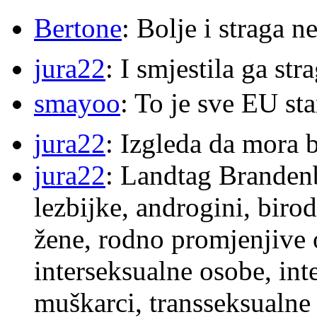
Bertone
: Bolje i straga 
jura22
: I smjestila ga str
smayoo
: To je sve EU s
jura22
: Izgleda da mora b
jura22
: Landtag Brandenb
lezbijke, androgini, biro
žene, rodno promjenjive 
interseksualne osobe, int
muškarci, transseksualne 