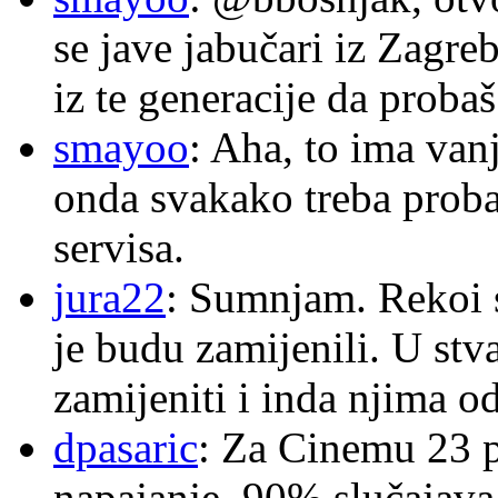
se jave jabučari iz Zagre
iz te generacije da proba
smayoo
: Aha, to ima van
onda svakako treba proba
servisa.
jura22
: Sumnjam. Rekoi s
je budu zamijenili. U stva
zamijeniti i inda njima o
dpasaric
: Za Cinemu 23 p
napajanje, 90% slučajava