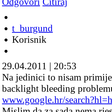
Odgovori
Citiraj
t_burgund
Korisnik
29.04.2011
|
20:53
Na jedinici to nisam primije
backlight bleeding problemu
www.google.hr/search?hl=
Mislim da za sada nema rje