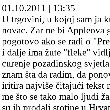
01.10.2011
|
13:35
U trgovini, u kojoj sam ja ku
novac. Zar ne bi Appleova ga
pogotovo ako se radi o "Pr
i dalje ima žute "fleke" vidl
curenje pozadinskog svjetl
znam šta da radim, da pono
iritira najviše čitajući tekst
me što se tako malo ljudi ž
su ih prodali stotine u Hrvat