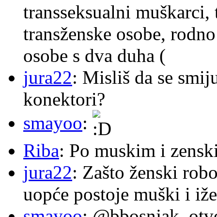
transseksualni muškarci,
transženske osobe, rodno
osobe s dva duha (
jura22
: Misliš da se smij
konektori?
smayoo
:
Riba
: Po muskim i zensk
jura22
: Zašto ženski robo
uopće postoje muški i iže
smayoo
: @bbosnjak, otvo