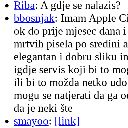
Riba
: A gdje se nalazis?
bbosnjak
: Imam Apple Ci
ok do prije mjesec dana i
mrtvih pisela po sredini a
elegantan i dobru sliku im
igdje servis koji bi to m
ili bi to možda netko ud
mogu se natjerati da ga
da je neki šte
smayoo
:
[link]