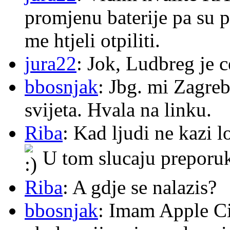
promjenu baterije pa su p
me htjeli otpiliti.
jura22
: Jok, Ludbreg je c
bbosnjak
: Jbg. mi Zagre
svijeta. Hvala na linku.
Riba
: Kad ljudi ne kazi 
U tom slucaju preporu
Riba
: A gdje se nalazis?
bbosnjak
: Imam Apple Ci