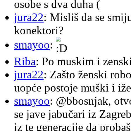
osobe s dva duha (
jura22
: Misliš da se smij
konektori?
smayoo
:
Riba
: Po muskim i zensk
jura22
: Zašto ženski robo
uopće postoje muški i iže
smayoo
: @bbosnjak, otvo
se jave jabučari iz Zagre
iz te generacije da proba