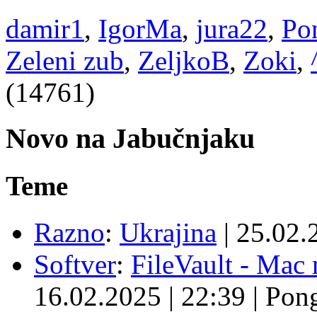
damir1
,
IgorMa
,
jura22
,
Po
Zeleni zub
,
ZeljkoB
,
Zoki
,
(14761)
Novo na Jabučnjaku
Teme
Razno
:
Ukrajina
|
25.02.
Softver
:
FileVault - Ma
16.02.2025
|
22:39
|
Pon