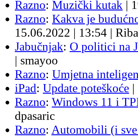
Razno
:
Muzički kutak
|
1
Razno
:
Kakva je budućno
15.06.2022
|
13:54
|
Rib
Jabučnjak
:
O politici na 
|
smayoo
Razno
:
Umjetna inteligen
iPad
:
Update poteškoće
|
Razno
:
Windows 11 i TP
dpasaric
Razno
:
Automobili (i sve