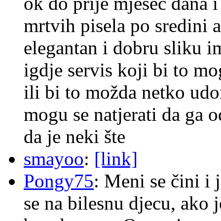
ok do prije mjesec dana i
mrtvih pisela po sredini a
elegantan i dobru sliku im
igdje servis koji bi to m
ili bi to možda netko ud
mogu se natjerati da ga
da je neki šte
smayoo
:
[link]
Pongy75
: Meni se čini i
se na bilesnu djecu, ako j