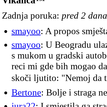
Vikalica™
Zadnja poruka:
pred 2 dana
smayoo
: A propos smješt
smayoo
: U Beogradu ulaz
s mukom u gradski autobu
reci mi gde bih mogao da 
skoči ljutito: "Nemoj da 
Bertone
: Bolje i straga 
jura22
: I smjestila ga str