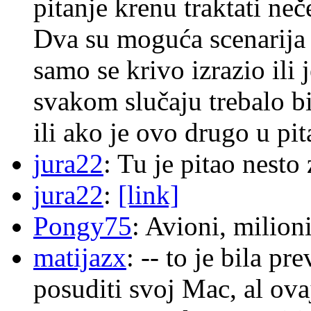
pitanje krenu traktati ne
Dva su moguća scenarija 
samo se krivo izrazio ili
svakom slučaju trebalo b
ili ako je ovo drugo u pi
jura22
: Tu je pitao nes
jura22
:
[link]
Pongy75
: Avioni, milion
matijazx
: -- to je bila p
posuditi svoj Mac, al ova