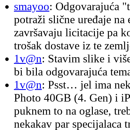
smayoo
: Odgovarajuća "t
potraži slične uređaje na
završavaju licitacije pa k
trošak dostave iz te zemlj
1v@n
: Stavim slike i vi
bi bila odgovarajuća tema
1v@n
: Psst… jel ima ne
Photo 40GB (4. Gen) i i
puknem to na oglase, tre
nekakav par specijalaca