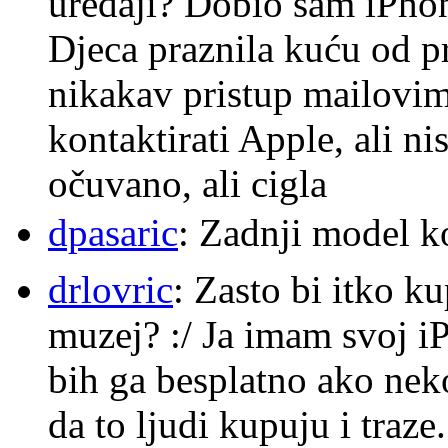
uređaji? Dobio sam iPhone
Djeca praznila kuću od p
nikakav pristup mailovi
kontaktirati Apple, ali ni
očuvano, ali cigla
dpasaric
: Zadnji model k
drlovric
: Zasto bi itko k
muzej? :/ Ja imam svoj i
bih ga besplatno ako nek
da to ljudi kupuju i traze.