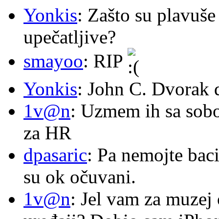
Yonkis
: Zašto su plavuše
upečatljive?
smayoo
: RIP
Yonkis
: John C. Dvorak 
1v@n
: Uzmem ih sa sob
za HR
dpasaric
: Pa nemojte baci
su ok očuvani.
1v@n
: Jel vam za muzej