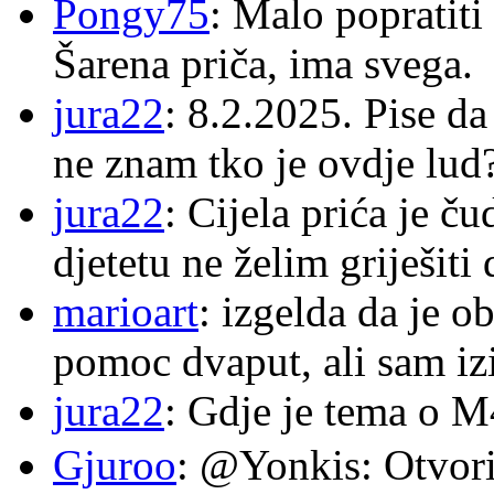
Pongy75
: Malo popratiti
Šarena priča, ima svega.
jura22
: 8.2.2025. Pise d
ne znam tko je ovdje lud
jura22
: Cijela prića je č
djetetu ne želim griješiti
marioart
: izgelda da je o
pomoc dvaput, ali sam izi
jura22
: Gdje je tema o 
Gjuroo
: @Yonkis: Otvori