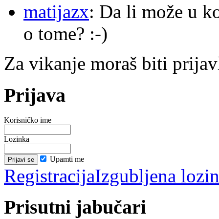
matijazx
: Da li može u k
o tome? :-)
Za vikanje moraš biti prijav
Prijava
Korisničko ime
Lozinka
Upamti me
Registracija
Izgubljena lozi
Prisutni jabučari