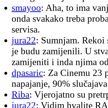
smayoo
: Aha, to ima van
onda svakako treba proba
servisa.
jura22
: Sumnjam. Rekoi s
je budu zamijenili. U stva
zamijeniti i inda njima o
dpasaric
: Za Cinemu 23 p
napajanje, 90% slučajava
Riba
: Vjerojatno su pretr
jura22
: Vidim hvalite RA