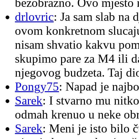
bezobrazno. Ovo mjesto n
drlovric
: Ja sam slab na 
ovom konkretnom slucaju
nisam shvatio kakvu pom
skupimo pare za M4 ili 
njegovog budzeta. Taj dio
Pongy75
: Napad je najbo
Sarek
: I stvarno mu nitko
odmah krenuo u neke ob
Sarek
: Meni je isto bilo