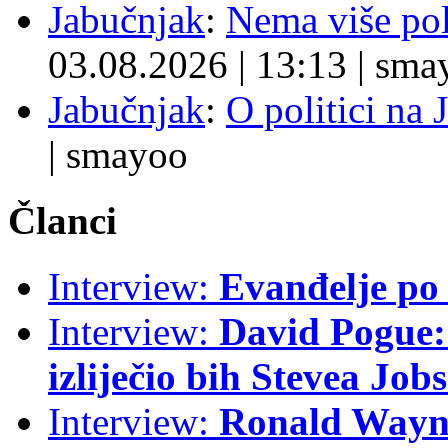
Jabučnjak
:
Nema više pol
03.08.2026
|
13:13
|
sma
Jabučnjak
:
O politici na 
|
smayoo
Članci
Interview:
Evanđelje p
Interview:
David Pogue: 
izliječio bih Stevea Job
Interview:
Ronald Wayne