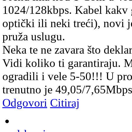
1024/128kbps. Kabel kakv g
optički ili neki treći), novi 
pruža uslugu.
Neka te ne zavara što dekl
Vidi koliko ti garantiraju.
ogradili i vele 5-50!!! U p
trenutno je 49,05/7,65Mbps
Odgovori
Citiraj