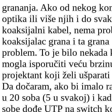
grananja. Ako od nekog kon
optika ili više njih i do sv
koaksijalni kabel, nema pro
koaksijalac grana i ta grana
problem. To je bilo nekada k
mogla isporučiti veću brzin
projektant koji želi ušparati
Da dočaram, ako bi imalo r
u 20 soba (5 u svakoj) i kad
sobe dođe UTP na switch koj