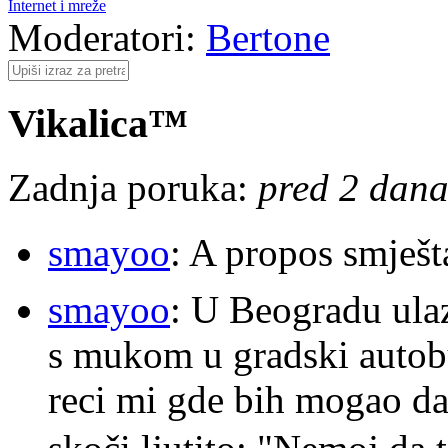
Internet i mreže
Moderatori:
Bertone
Vikalica™
Zadnja poruka:
pred 2 dana
smayoo
: A propos smješt
smayoo
: U Beogradu ulaz
s mukom u gradski autobu
reci mi gde bih mogao da 