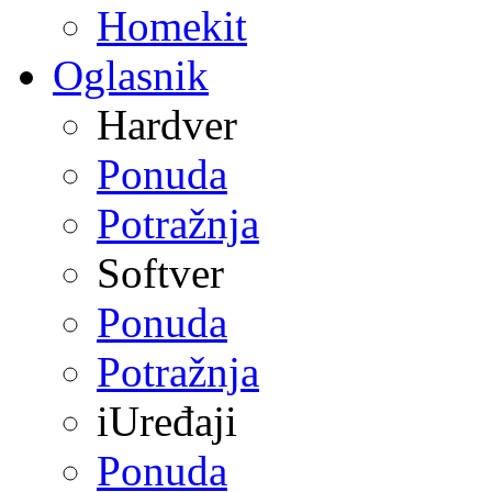
Homekit
Oglasnik
Hardver
Ponuda
Potražnja
Softver
Ponuda
Potražnja
iUređaji
Ponuda