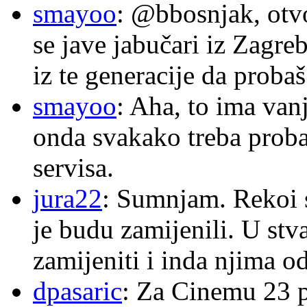
smayoo
: @bbosnjak, otvo
se jave jabučari iz Zagre
iz te generacije da proba
smayoo
: Aha, to ima van
onda svakako treba proba
servisa.
jura22
: Sumnjam. Rekoi s
je budu zamijenili. U stva
zamijeniti i inda njima o
dpasaric
: Za Cinemu 23 p