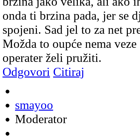
brzina jako velika, ali ako 
onda ti brzina pada, jer se d
spojeni. Sad jel to za net pr
Možda to oupće nema veze s
operater želi pružiti.
Odgovori
Citiraj
smayoo
Moderator