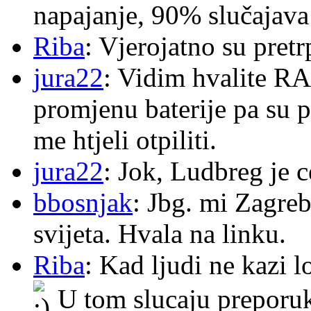
napajanje, 90% slučajava
Riba
: Vjerojatno su pretr
jura22
: Vidim hvalite RA
promjenu baterije pa su p
me htjeli otpiliti.
jura22
: Jok, Ludbreg je c
bbosnjak
: Jbg. mi Zagre
svijeta. Hvala na linku.
Riba
: Kad ljudi ne kazi 
U tom slucaju preporu