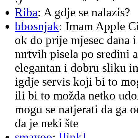
Riba
: A gdje se nalazis?
bbosnjak
: Imam Apple Ci
ok do prije mjesec dana i
mrtvih pisela po sredini a
elegantan i dobru sliku im
igdje servis koji bi to m
ili bi to možda netko ud
mogu se natjerati da ga
da je neki šte
smayoo
:
[link]