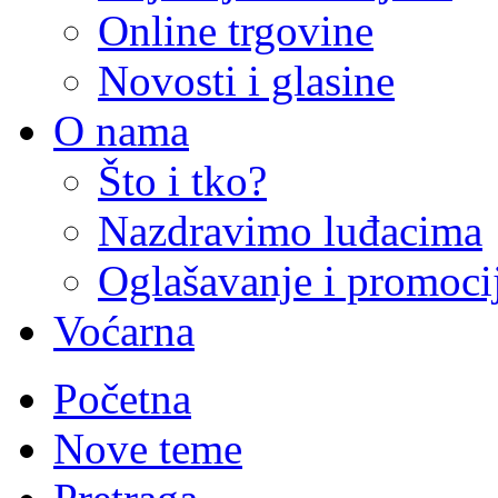
Online trgovine
Novosti i glasine
O nama
Što i tko?
Nazdravimo luđacima
Oglašavanje i promoci
Voćarna
Početna
Nove teme