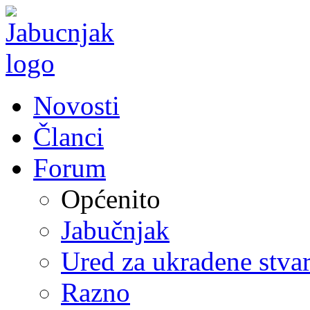
Novosti
Članci
Forum
Općenito
Jabučnjak
Ured za ukradene stvar
Razno