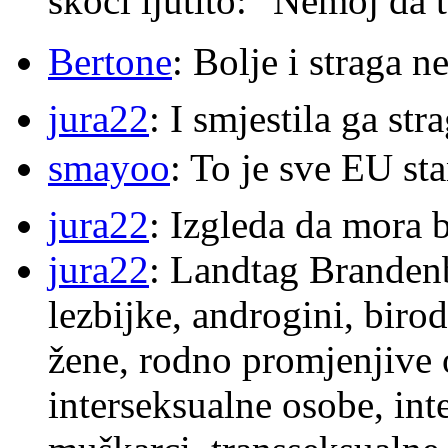
skoči ljutito: "Nemoj da 
Bertone
: Bolje i straga 
jura22
: I smjestila ga str
smayoo
: To je sve EU s
jura22
: Izgleda da mora b
jura22
: Landtag Brandenb
lezbijke, androgini, biro
žene, rodno promjenjive 
interseksualne osobe, int