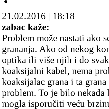
21.02.2016
|
18:18
zabac kaže:
Problem može nastati ako se
grananja. Ako od nekog kon
optika ili više njih i do sv
koaksijalni kabel, nema pro
koaksijalac grana i ta grana
problem. To je bilo nekada k
mogla isporučiti veću brzin