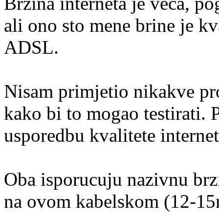
Brzina interneta je veca, p
ali ono sto mene brine je kv
ADSL.
Nisam primjetio nikakve pr
kako bi to mogao testirati. 
usporedbu kvalitete interne
Oba isporucuju nazivnu brzi
na ovom kabelskom (12-15m