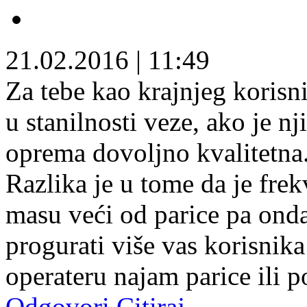
21.02.2016
|
11:49
Za tebe kao krajnjeg korisni
u stanilnosti veze, ako je n
oprema dovoljno kvalitetna. 
Razlika je u tome da je fre
masu veći od parice pa ond
progurati više vas korisnik
operateru najam parice ili p
Odgovori
Citiraj