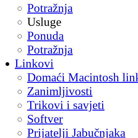
Potražnja
Usluge
Ponuda
Potražnja
Linkovi
Domaći Macintosh lin
Zanimljivosti
Trikovi i savjeti
Softver
Prijatelji Jabučnjaka