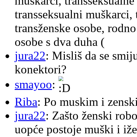
muškarci, transseksualne 
transseksualni muškarci,
transženske osobe, rodno
osobe s dva duha (
jura22
: Misliš da se smij
konektori?
smayoo
:
Riba
: Po muskim i zensk
jura22
: Zašto ženski robo
uopće postoje muški i iže