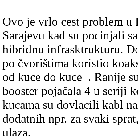
Ovo je vrlo cest problem u
Sarajevu kad su pocinjali sa
hibridnu infrasktrukturu. Do
po čvorištima koristio koaks
od kuce do kuce
. Ranije s
booster pojačala 4 u seriji 
kucama su dovlacili kabl na
dodatnih npr. za svaki sprat
ulaza.