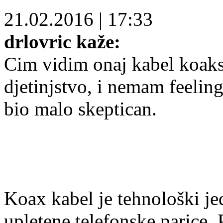
21.02.2016
|
17:33
drlovric kaže:
Cim vidim onaj kabel koaks
djetinjstvo, i nemam feeling
bio malo skeptican.
Koax kabel je tehnološki je
upletene telefonske parice. 