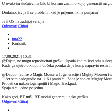
U ovakvim slučajevima bilo bi korisno znati i o kojoj generaciji magic
Dodatno, javlja li se problem i kad je prijenosnik na punjaču?
Je li OS na zadnjoj verziji?
Odgovori
Citiraj
jura22
Korisnik
17.09.2021
|
10:31
@Dijete, ne mogu reproducirati grešku. Ispada kad miševi odu u sleep 
Kada ga ujutro otklopim, dočeka poruka da je komp napravio restart i
@Daddo, radi se o Magic Mouse-u 1. generacije i Mighty Mouseu (valj
Jučer sam nadogradio na 11.6 i pratiti ću. Sada je spojen Mighty Mou
Probati ću nakon toga spojiti i Magic Trackpad.
Spaja ti ću jedno po jedno.
Kako god, BT miš i BT modul generiraju neku grešku.
Odgovori
Citiraj