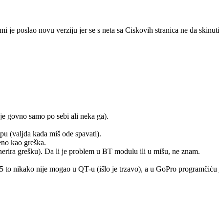
e poslao novu verziju jer se s neta sa Ciskovih stranica ne da skinuti (
je govno samo po sebi ali neka ga).
pu (valjda kada miš ode spavati).
eno kao greška.
nerira grešku). Da li je problem u BT modulu ili u mišu, ne znam.
o nikako nije mogao u QT-u (išlo je trzavo), a u GoPro programčiću je