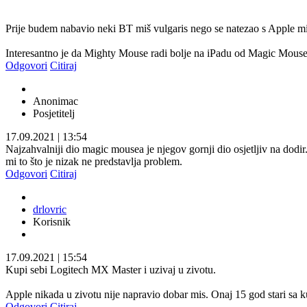
Prije budem nabavio neki BT miš vulgaris nego se natezao s Apple m
Interesantno je da Mighty Mouse radi bolje na iPadu od Magic Mouse
Odgovori
Citiraj
Anonimac
Posjetitelj
17.09.2021
|
13:54
Najzahvalniji dio magic mousea je njegov gornji dio osjetljiv na dodi
mi to što je nizak ne predstavlja problem.
Odgovori
Citiraj
drlovric
Korisnik
17.09.2021
|
15:54
Kupi sebi Logitech MX Master i uzivaj u zivotu.
Apple nikada u zivotu nije napravio dobar mis. Onaj 15 god stari sa k
Odgovori
Citiraj