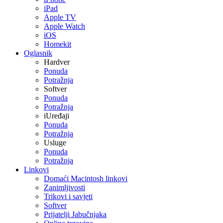
iPad
Apple TV
Apple Watch
iOS
Homekit
Oglasnik
Hardver
Ponuda
Potražnja
Softver
Ponuda
Potražnja
iUređaji
Ponuda
Potražnja
Usluge
Ponuda
Potražnja
Linkovi
Domaći Macintosh linkovi
Zanimljivosti
Trikovi i savjeti
Softver
Prijatelji Jabučnjaka