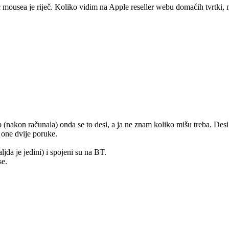
 mousea je riječ. Koliko vidim na Apple reseller webu domaćih tvrtki, m
(nakon računala) onda se to desi, a ja ne znam koliko mišu treba. Desi
 one dvije poruke.
da je jedini) i spojeni su na BT.
se.