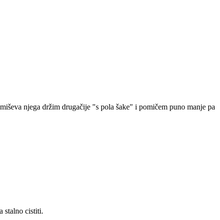
lih miševa njega držim drugačije "s pola šake" i pomičem puno manje pa
talno cistiti.