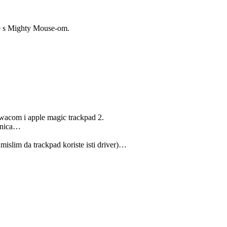
je s Mighty Mouse-om.
 wacom i apple magic trackpad 2.
otnica…
mislim da trackpad koriste isti driver)…