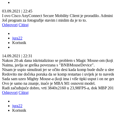
03.09.2021
|
22:45
I ovo Cisco AnyConnect Secure Mobility Client je proradilo. Admini mi j
Još program za fotografije stavim i mislim da je to to.
Odgovori
Citiraj
jura22
Korisnik
14.09.2021
|
22:31
Nakon 20-ak dana iskristalizirao se problem s Magic Mouse-om (koji 
Naima, javlja se greška povezana s "BNBMouseDevice".
Nisam je uspio simulirati jer se očito desi kada komp bude duže u slee
Redovito me dočeka poruka da se komp restartao i uvijek je to naved
Sada sam uzeo Mighty Mouse-a (koji ima i više tipki usput i on ne ge
Ovo je samo na znanje, inaće je MBA M1 osnovni model.
Radi začuđujuće dobro, vrti 3840x2160 u 23,98FPS-a, dok MBP 2015 t
Odgovori
Citiraj
jura22
Korisnik