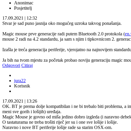
Anonimac
Posjetitelj
17.09.2021
|
12:32
Stvar je sad puno jasnija oko mogućeg uzroka takvog ponašanja.
Magic mouse prve generacije radi putem Bluetooth 2.0 protokola (
en
mouse 2 radi na 4.2 standardu, ja sam s njim i tipkovnicom 2. gener
Izašla je treća generacija periferije, vjerojatno na najnovijem standardu
Ja bih na tvom mjestu za početak probao noviju generaciju magic mou
Odgovori
Citiraj
jura22
Korisnik
17.09.2021
|
13:26
OK. BT je prema dolje kompatibilan i ne bi trebalo biti problema, a i
meni sve gorih i lošijih) uređaja.
Magic Mouse je govno od miša jedino dobro izgleda (i naravno debelo 
O tastaturama ne treba trošiti riječ jer su i one sve lošije i lošije.
Naravno i nove BT periferije lošije rade sa starim OSX-om.