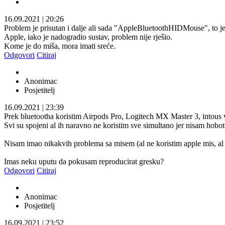
16.09.2021
|
20:26
Problem je prisutan i dalje ali sada "AppleBluetoothHIDMouse", to 
Apple, iako je nadogradio sustav, problem nije rješio.
Kome je do miša, mora imati sreće.
Odgovori
Citiraj
Anonimac
Posjetitelj
16.09.2021
|
23:39
Prek bluetootha koristim Airpods Pro, Logitech MX Master 3, intous
Svi su spojeni al ih naravno ne koristim sve simultano jer nisam hob
Nisam imao nikakvih problema sa misem (al ne koristim apple mis, al 
Imas neku uputu da pokusam reproducirat gresku?
Odgovori
Citiraj
Anonimac
Posjetitelj
16.09.2021
|
23:52