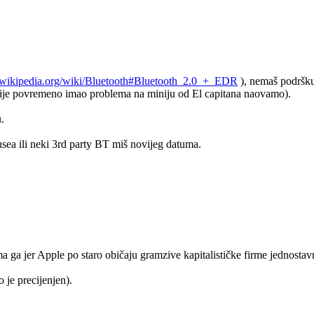
.wikipedia.org/wiki/Bluetooth#Bluetooth_2.0_+_EDR
), nemaš podršku
acije povremeno imao problema na miniju od El capitana naovamo).
.
sea ili neki 3rd party BT miš novijeg datuma.
ma ga jer Apple po staro običaju gramzive kapitalističke firme jednosta
je precijenjen).