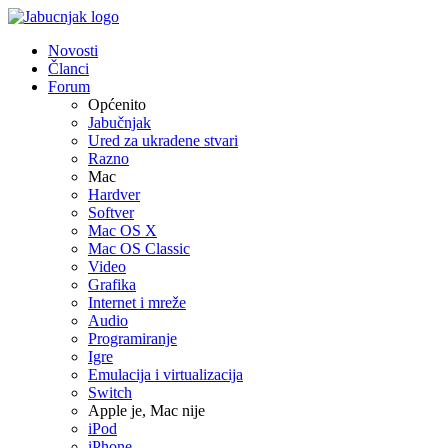
Novosti
Članci
Forum
Općenito
Jabučnjak
Ured za ukradene stvari
Razno
Mac
Hardver
Softver
Mac OS X
Mac OS Classic
Video
Grafika
Internet i mreže
Audio
Programiranje
Igre
Emulacija i virtualizacija
Switch
Apple je, Mac nije
iPod
iPhone