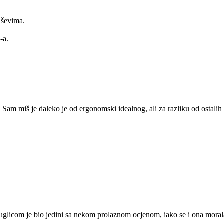
iševima.
-a.
r. Sam miš je daleko je od ergonomski idealnog, ali za razliku od osta
uglicom je bio jedini sa nekom prolaznom ocjenom, iako se i ona morala s