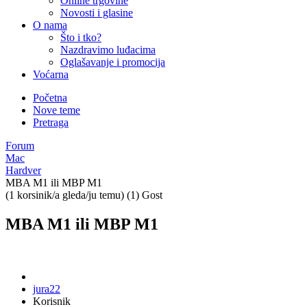
Online trgovine
Novosti i glasine
O nama
Što i tko?
Nazdravimo luđacima
Oglašavanje i promocija
Voćarna
Početna
Nove teme
Pretraga
Forum
Mac
Hardver
MBA M1 ili MBP M1
(1 korsinik/a gleda/ju temu) (1) Gost
MBA M1 ili MBP M1
jura22
Korisnik