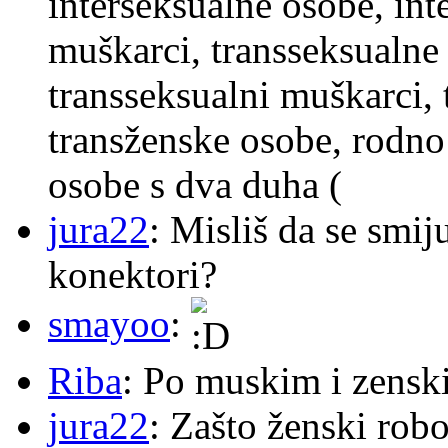
interseksualne osobe, int
muškarci, transseksualne 
transseksualni muškarci,
transženske osobe, rodno
osobe s dva duha (
jura22
: Misliš da se smij
konektori?
smayoo
:
Riba
: Po muskim i zensk
jura22
: Zašto ženski robo