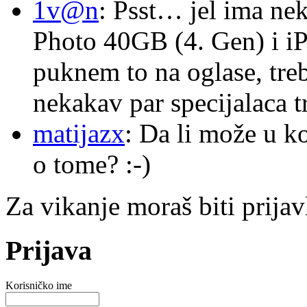
1v@n
: Psst… jel ima ne
Photo 40GB (4. Gen) i i
puknem to na oglase, tre
nekakav par specijalaca
matijazx
: Da li može u k
o tome? :-)
Za vikanje moraš biti prijav
Prijava
Korisničko ime