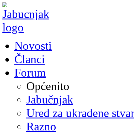
Novosti
Članci
Forum
Općenito
Jabučnjak
Ured za ukradene stvar
Razno