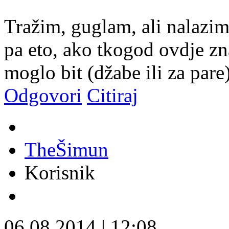
Tražim, guglam, ali nalazim i
pa eto, ako tkogod ovdje zn
moglo bit (džabe ili za pare
Odgovori
Citiraj
TheŠimun
Korisnik
06.08.2014
|
12:08