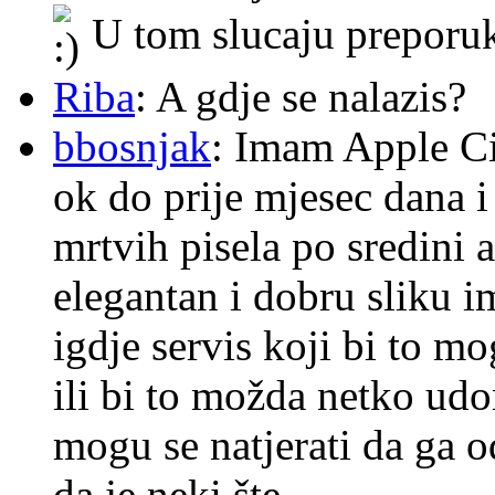
U tom slucaju preporu
Riba
: A gdje se nalazis?
bbosnjak
: Imam Apple Ci
ok do prije mjesec dana i
mrtvih pisela po sredini a
elegantan i dobru sliku im
igdje servis koji bi to m
ili bi to možda netko ud
mogu se natjerati da ga
da je neki šte