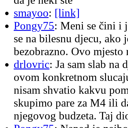
smayoo
:
[link]
Pongy75
: Meni se čini i
se na bilesnu djecu, ako j
bezobrazno. Ovo mjesto n
drlovric
: Ja sam slab na 
ovom konkretnom slucaju
nisam shvatio kakvu pom
skupimo pare za M4 ili 
njegovog budzeta. Taj dio