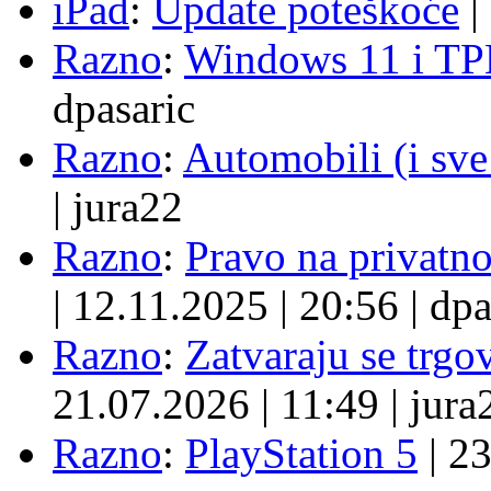
iPad
:
Update poteškoće
|
Razno
:
Windows 11 i TP
dpasaric
Razno
:
Automobili (i sve
|
jura22
Razno
:
Pravo na privatno
|
12.11.2025
|
20:56
|
dpa
Razno
:
Zatvaraju se trgovi
21.07.2026
|
11:49
|
jura
Razno
:
PlayStation 5
|
23