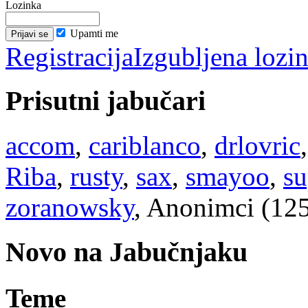
Lozinka
Upamti me
Registracija
Izgubljena lozi
Prisutni jabučari
accom
,
cariblanco
,
drlovric
Riba
,
rusty
,
sax
,
smayoo
,
su
zoranowsky
, Anonimci (12
Novo na Jabučnjaku
Teme