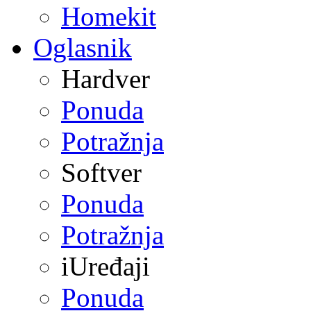
Homekit
Oglasnik
Hardver
Ponuda
Potražnja
Softver
Ponuda
Potražnja
iUređaji
Ponuda