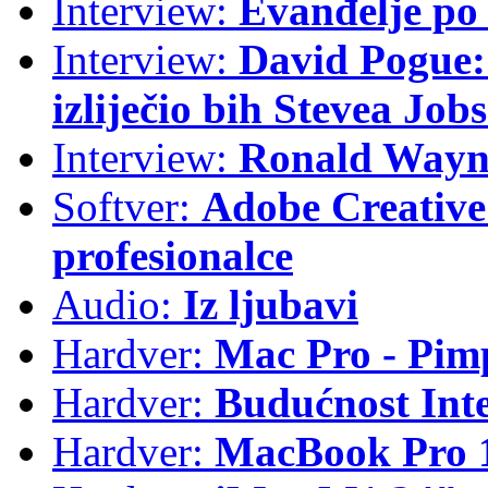
Interview:
Evanđelje p
Interview:
David Pogue: 
izliječio bih Stevea Job
Interview:
Ronald Wayne
Softver:
Adobe Creative 
profesionalce
Audio:
Iz ljubavi
Hardver:
Mac Pro - Pim
Hardver:
Budućnost Int
Hardver:
MacBook Pro 1