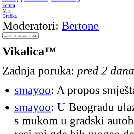
Forum
Mac
Grafika
Moderatori:
Bertone
Vikalica™
Zadnja poruka:
pred 2 dana,
smayoo
: A propos smješt
smayoo
: U Beogradu ulaz
s mukom u gradski autobu
reci mi gde bih mogao da 