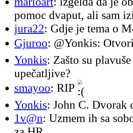
marioart
: izgelda da je o
pomoc dvaput, ali sam izi
jura22
: Gdje je tema o 
Gjuroo
: @Yonkis: Otvori
Yonkis
: Zašto su plavuše
upečatljive?
smayoo
: RIP
Yonkis
: John C. Dvorak 
1v@n
: Uzmem ih sa sob
za HR