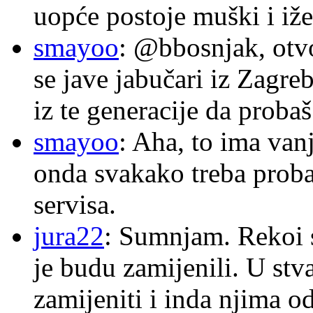
uopće postoje muški i iže
smayoo
: @bbosnjak, otvo
se jave jabučari iz Zagre
iz te generacije da proba
smayoo
: Aha, to ima van
onda svakako treba proba
servisa.
jura22
: Sumnjam. Rekoi s
je budu zamijenili. U stva
zamijeniti i inda njima o