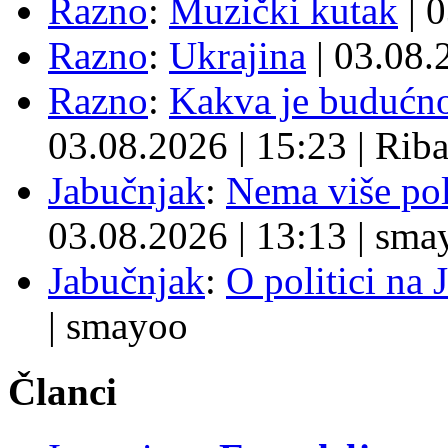
Razno
:
Muzički kutak
| 
Razno
:
Ukrajina
| 03.08
Razno
:
Kakva je budućno
03.08.2026
|
15:23
|
Rib
Jabučnjak
:
Nema više pol
03.08.2026
|
13:13
|
sma
Jabučnjak
:
O politici na 
|
smayoo
Članci