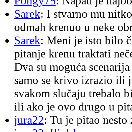
Pongy75
: Napad je najbo
Sarek
: I stvarno mu nitko
odmah krenuo u neke ob
Sarek
: Meni je isto bilo
pitanje krenu traktati ne
Dva su moguća scenarija 
samo se krivo izrazio ili
svakom slučaju trebalo b
ili ako je ovo drugo u pi
jura22
: Tu je pitao nes