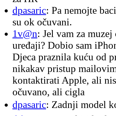
dpasaric
: Pa nemojte baci
su ok očuvani.
1v@n
: Jel vam za muzej
uređaji? Dobio sam iPhone
Djeca praznila kuću od p
nikakav pristup mailovi
kontaktirati Apple, ali ni
očuvano, ali cigla
dpasaric
: Zadnji model k