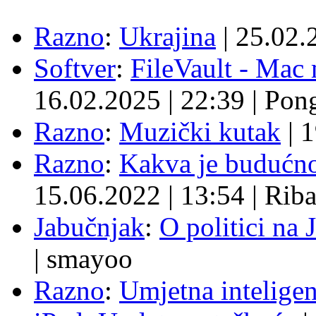
Razno
:
Ukrajina
|
25.02.
Softver
:
FileVault - Ma
16.02.2025
|
22:39
|
Pon
Razno
:
Muzički kutak
|
1
Razno
:
Kakva je budućno
15.06.2022
|
13:54
|
Rib
Jabučnjak
:
O politici na 
|
smayoo
Razno
:
Umjetna inteligen