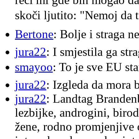
skoči ljutito: "Nemoj da 
Bertone
: Bolje i straga 
jura22
: I smjestila ga str
smayoo
: To je sve EU s
jura22
: Izgleda da mora b
jura22
: Landtag Brandenb
lezbijke, androgini, biro
žene, rodno promjenjive 