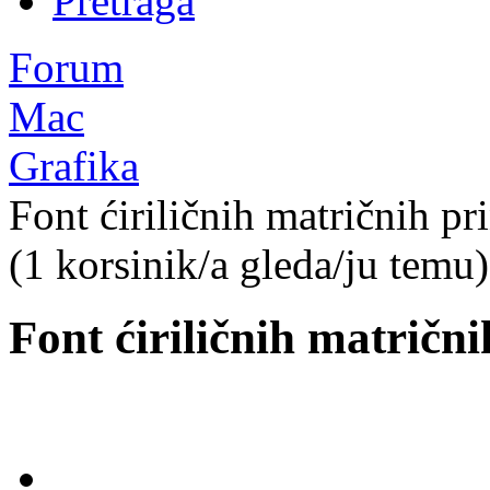
Pretraga
Forum
Mac
Grafika
Font ćiriličnih matričnih pr
(1 korsinik/a gleda/ju temu)
Font ćiriličnih matrični