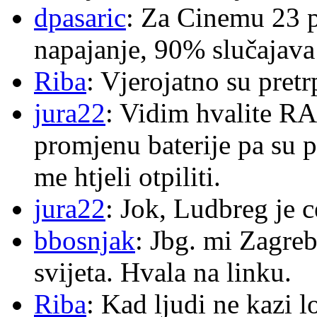
dpasaric
: Za Cinemu 23 p
napajanje, 90% slučajava
Riba
: Vjerojatno su pretr
jura22
: Vidim hvalite RA
promjenu baterije pa su p
me htjeli otpiliti.
jura22
: Jok, Ludbreg je c
bbosnjak
: Jbg. mi Zagre
svijeta. Hvala na linku.
Riba
: Kad ljudi ne kazi 