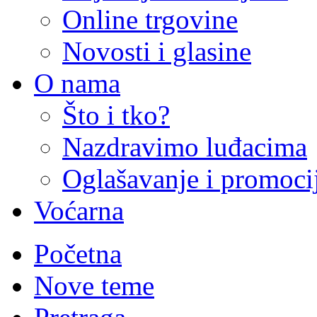
Online trgovine
Novosti i glasine
O nama
Što i tko?
Nazdravimo luđacima
Oglašavanje i promoci
Voćarna
Početna
Nove teme