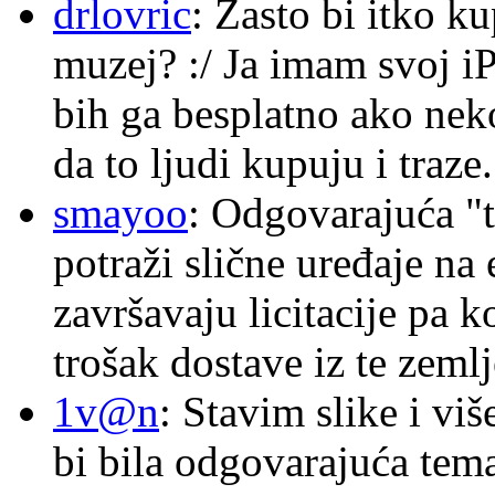
drlovric
: Zasto bi itko k
muzej? :/ Ja imam svoj i
bih ga besplatno ako nek
da to ljudi kupuju i traze.
smayoo
: Odgovarajuća "t
potraži slične uređaje na
završavaju licitacije pa k
trošak dostave iz te zemlj
1v@n
: Stavim slike i vi
bi bila odgovarajuća tema