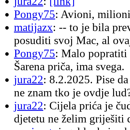
jura22
:
[link]
Pongy75
: Avioni, milion
matijazx
: -- to je bila p
posuditi svoj Mac, al ova
Pongy75
: Malo popratiti
Šarena priča, ima svega.
jura22
: 8.2.2025. Pise d
ne znam tko je ovdje lud
jura22
: Cijela prića je č
djetetu ne želim griješiti