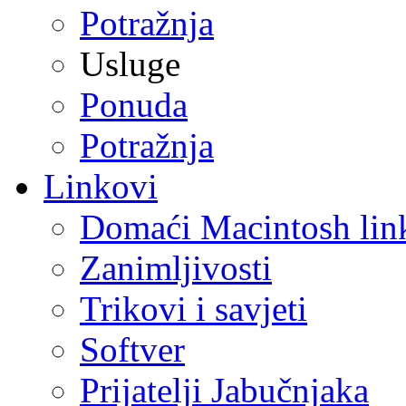
Potražnja
Usluge
Ponuda
Potražnja
Linkovi
Domaći Macintosh lin
Zanimljivosti
Trikovi i savjeti
Softver
Prijatelji Jabučnjaka