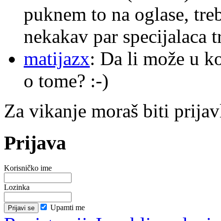
puknem to na oglase, tre
nekakav par specijalaca
matijazx
: Da li može u k
o tome? :-)
Za vikanje moraš biti prijav
Prijava
Korisničko ime
Lozinka
Upamti me