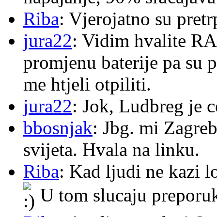
Riba
: Vjerojatno su pretr
jura22
: Vidim hvalite RA
promjenu baterije pa su p
me htjeli otpiliti.
jura22
: Jok, Ludbreg je c
bbosnjak
: Jbg. mi Zagre
svijeta. Hvala na linku.
Riba
: Kad ljudi ne kazi 
U tom slucaju preporu