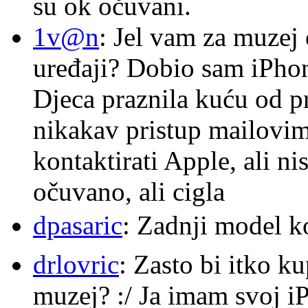
su ok očuvani.
1v@n
: Jel vam za muzej
uređaji? Dobio sam iPhone
Djeca praznila kuću od p
nikakav pristup mailovi
kontaktirati Apple, ali ni
očuvano, ali cigla
dpasaric
: Zadnji model k
drlovric
: Zasto bi itko k
muzej? :/ Ja imam svoj i