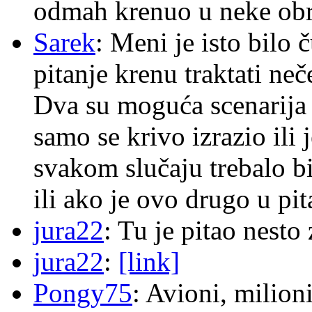
odmah krenuo u neke ob
Sarek
: Meni je isto bilo
pitanje krenu traktati ne
Dva su moguća scenarija 
samo se krivo izrazio ili
svakom slučaju trebalo b
ili ako je ovo drugo u pi
jura22
: Tu je pitao nes
jura22
:
[link]
Pongy75
: Avioni, milion