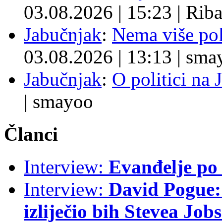
03.08.2026
|
15:23
|
Rib
Jabučnjak
:
Nema više pol
03.08.2026
|
13:13
|
sma
Jabučnjak
:
O politici na 
|
smayoo
Članci
Interview:
Evanđelje p
Interview:
David Pogue: 
izliječio bih Stevea Job