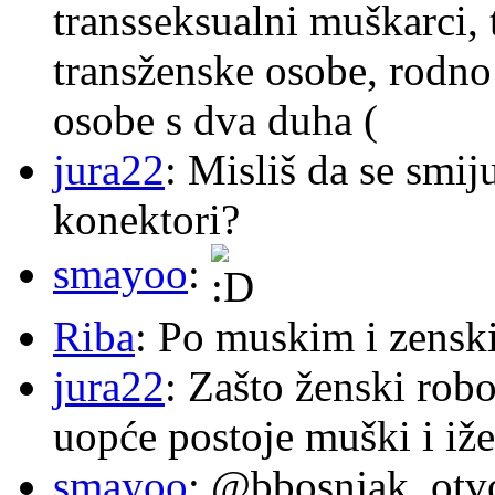
transseksualni muškarci,
transženske osobe, rodno
osobe s dva duha (
jura22
: Misliš da se smij
konektori?
smayoo
:
Riba
: Po muskim i zensk
jura22
: Zašto ženski robo
uopće postoje muški i iže
smayoo
: @bbosnjak, otvo