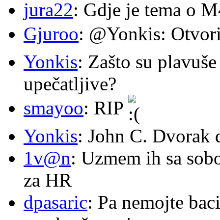
jura22
: Gdje je tema o 
Gjuroo
: @Yonkis: Otvori
Yonkis
: Zašto su plavuše
upečatljive?
smayoo
: RIP
Yonkis
: John C. Dvorak 
1v@n
: Uzmem ih sa sob
za HR
dpasaric
: Pa nemojte baci