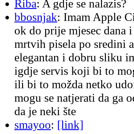
Riba
: A gdje se nalazis?
bbosnjak
: Imam Apple Ci
ok do prije mjesec dana i
mrtvih pisela po sredini a
elegantan i dobru sliku im
igdje servis koji bi to m
ili bi to možda netko ud
mogu se natjerati da ga
da je neki šte
smayoo
:
[link]