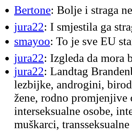
Bertone
: Bolje i straga 
jura22
: I smjestila ga str
smayoo
: To je sve EU s
jura22
: Izgleda da mora b
jura22
: Landtag Brandenb
lezbijke, androgini, biro
žene, rodno promjenjive 
interseksualne osobe, int
muškarci, transseksualne 