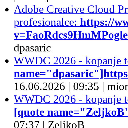
Adobe Creative Cloud Pro
profesionalce:
https://w
v=FaoRdcs9HmMPogleda
dpasaric
WWDC 2026 - kopanje t
name="dpasaric"]https:/
16.06.2026
|
09:35
|
mio
WWDC 2026 - kopanje t
[quote name="ZeljkoB"]
07:37
|
ZeljkoB