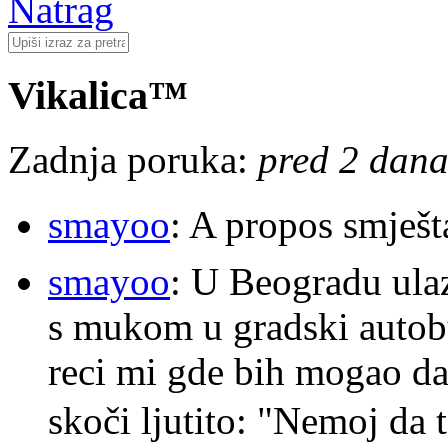
Natrag
Vikalica™
Zadnja poruka:
pred 2 dana
smayoo
: A propos smješt
smayoo
: U Beogradu ulaz
s mukom u gradski autobu
reci mi gde bih mogao da 
skoči ljutito: "Nemoj da 