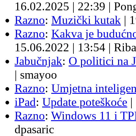
16.02.2025
|
22:39
|
Pon
Razno
:
Muzički kutak
|
1
Razno
:
Kakva je budućno
15.06.2022
|
13:54
|
Rib
Jabučnjak
:
O politici na 
|
smayoo
Razno
:
Umjetna inteligen
iPad
:
Update poteškoće
|
Razno
:
Windows 11 i TP
dpasaric