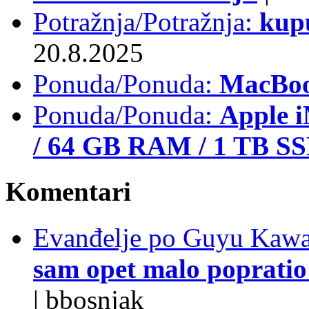
Potražnja/Potražnja:
kup
20.8.2025
Ponuda/Ponuda:
MacBoo
Ponuda/Ponuda:
Apple i
/ 64 GB RAM / 1 TB S
Komentari
Evanđelje po Guyu Kawa
sam opet malo popratio 
|
bbosnjak