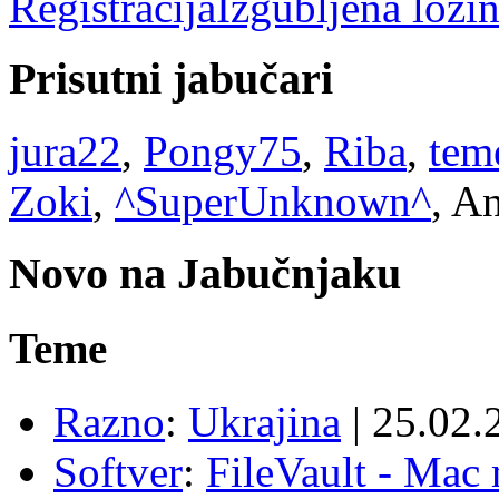
Registracija
Izgubljena lozi
Prisutni jabučari
jura22
,
Pongy75
,
Riba
,
tem
Zoki
,
^SuperUnknown^
, A
Novo na Jabučnjaku
Teme
Razno
:
Ukrajina
|
25.02.
Softver
:
FileVault - Ma