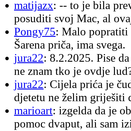
matijazx
: -- to je bila p
posuditi svoj Mac, al ova
Pongy75
: Malo popratiti
Šarena priča, ima svega.
jura22
: 8.2.2025. Pise d
ne znam tko je ovdje lud
jura22
: Cijela prića je č
djetetu ne želim griješiti
marioart
: izgelda da je o
pomoc dvaput, ali sam izi