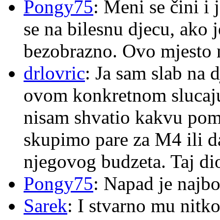
Pongy75
: Meni se čini i
se na bilesnu djecu, ako j
bezobrazno. Ovo mjesto n
drlovric
: Ja sam slab na 
ovom konkretnom slucaju
nisam shvatio kakvu pom
skupimo pare za M4 ili 
njegovog budzeta. Taj dio
Pongy75
: Napad je najbo
Sarek
: I stvarno mu nitko