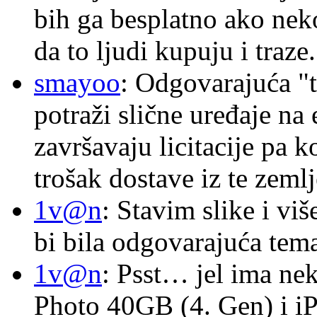
bih ga besplatno ako nek
da to ljudi kupuju i traze.
smayoo
: Odgovarajuća "t
potraži slične uređaje na
završavaju licitacije pa k
trošak dostave iz te zemlj
1v@n
: Stavim slike i vi
bi bila odgovarajuća tema
1v@n
: Psst… jel ima ne
Photo 40GB (4. Gen) i i