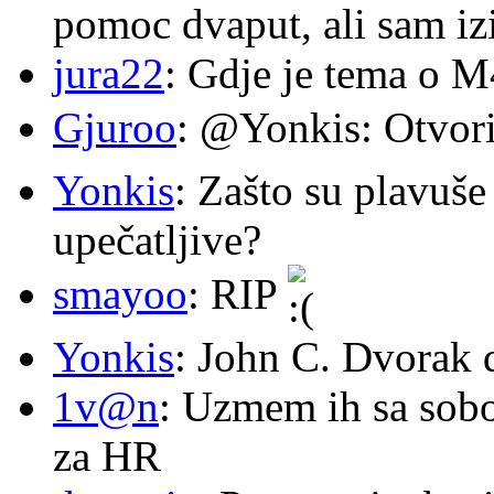
pomoc dvaput, ali sam izi
jura22
: Gdje je tema o 
Gjuroo
: @Yonkis: Otvori
Yonkis
: Zašto su plavuše
upečatljive?
smayoo
: RIP
Yonkis
: John C. Dvorak 
1v@n
: Uzmem ih sa sob
za HR