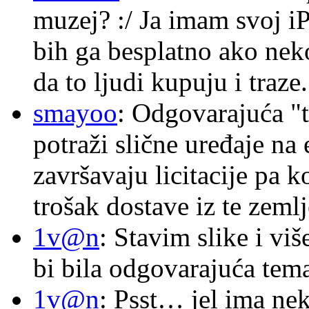
muzej? :/ Ja imam svoj i
bih ga besplatno ako nek
da to ljudi kupuju i traze.
smayoo
: Odgovarajuća "t
potraži slične uređaje na
završavaju licitacije pa k
trošak dostave iz te zemlj
1v@n
: Stavim slike i vi
bi bila odgovarajuća tema
1v@n
: Psst… jel ima ne