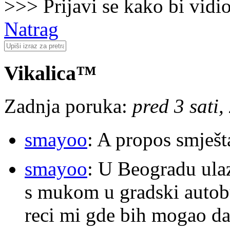
>>> Prijavi se kako bi vidi
Natrag
Vikalica™
Zadnja poruka:
pred 3 sati,
smayoo
: A propos smješt
smayoo
: U Beogradu ulaz
s mukom u gradski autobu
reci mi gde bih mogao da 