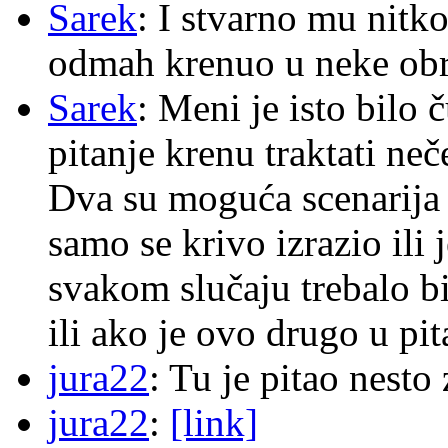
Sarek
: I stvarno mu nitko
odmah krenuo u neke ob
Sarek
: Meni je isto bilo
pitanje krenu traktati ne
Dva su moguća scenarija 
samo se krivo izrazio ili
svakom slučaju trebalo b
ili ako je ovo drugo u pi
jura22
: Tu je pitao nes
jura22
:
[link]