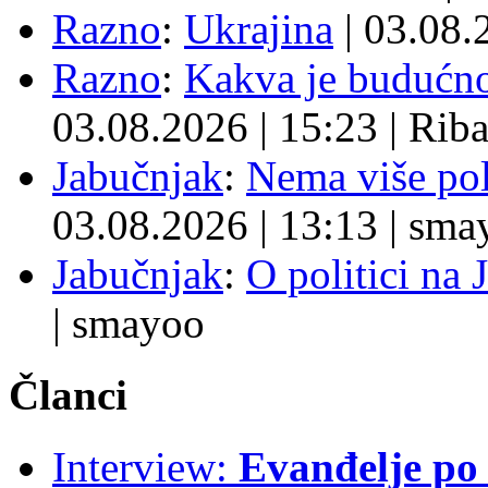
Razno
:
Ukrajina
| 03.08
Razno
:
Kakva je budućno
03.08.2026
|
15:23
|
Rib
Jabučnjak
:
Nema više pol
03.08.2026
|
13:13
|
sma
Jabučnjak
:
O politici na 
|
smayoo
Članci
Interview:
Evanđelje p