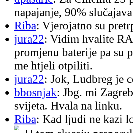
napajanje, 90% slučajava
Riba
: Vjerojatno su pretr
jura22
: Vidim hvalite RA
promjenu baterije pa su p
me htjeli otpiliti.
jura22
: Jok, Ludbreg je c
bbosnjak
: Jbg. mi Zagre
svijeta. Hvala na linku.
Riba
: Kad ljudi ne kazi 