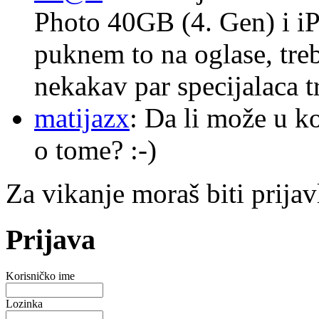
Photo 40GB (4. Gen) i i
puknem to na oglase, tre
nekakav par specijalaca
matijazx
: Da li može u k
o tome? :-)
Za vikanje moraš biti prijav
Prijava
Korisničko ime
Lozinka