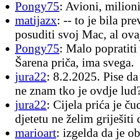
Pongy75
: Avioni, milion
matijazx
: -- to je bila p
posuditi svoj Mac, al ova
Pongy75
: Malo popratiti
Šarena priča, ima svega.
jura22
: 8.2.2025. Pise d
ne znam tko je ovdje lud
jura22
: Cijela prića je č
djetetu ne želim griješiti
marioart
: izgelda da je o