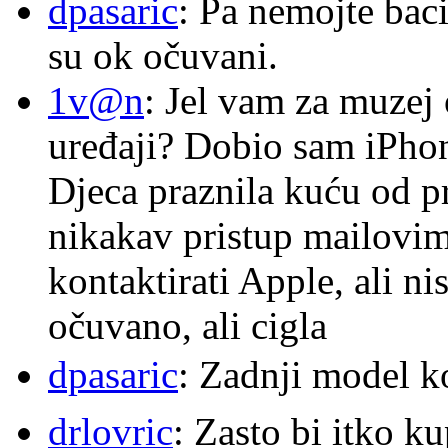
dpasaric
: Pa nemojte baci
su ok očuvani.
1v@n
: Jel vam za muzej
uređaji? Dobio sam iPhone
Djeca praznila kuću od p
nikakav pristup mailovi
kontaktirati Apple, ali ni
očuvano, ali cigla
dpasaric
: Zadnji model k
drlovric
: Zasto bi itko k