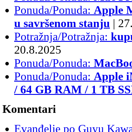
Ponuda/Ponuda:
Apple M
u savršenom stanju
|
27.
Potražnja/Potražnja:
kup
20.8.2025
Ponuda/Ponuda:
MacBoo
Ponuda/Ponuda:
Apple i
/ 64 GB RAM / 1 TB S
Komentari
Evanđelje po Guyu Kawa