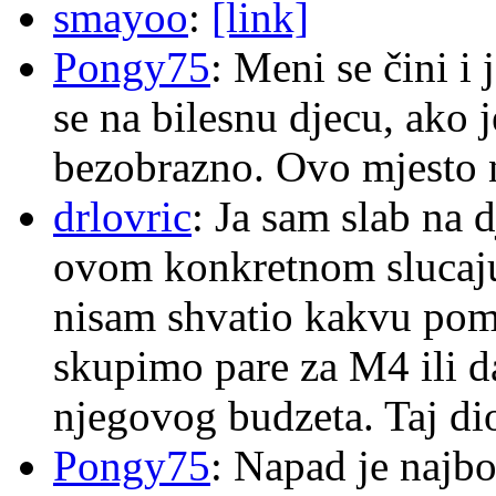
smayoo
:
[link]
Pongy75
: Meni se čini i
se na bilesnu djecu, ako j
bezobrazno. Ovo mjesto n
drlovric
: Ja sam slab na 
ovom konkretnom slucaju
nisam shvatio kakvu pom
skupimo pare za M4 ili 
njegovog budzeta. Taj dio
Pongy75
: Napad je najbo