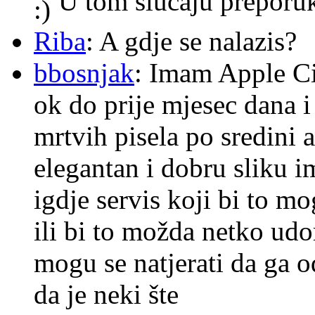
U tom slucaju preporu
Riba
: A gdje se nalazis?
bbosnjak
: Imam Apple Ci
ok do prije mjesec dana i
mrtvih pisela po sredini a
elegantan i dobru sliku im
igdje servis koji bi to m
ili bi to možda netko ud
mogu se natjerati da ga
da je neki šte