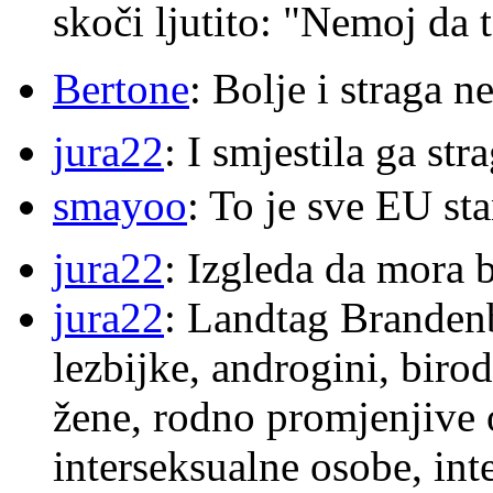
skoči ljutito: "Nemoj da 
Bertone
: Bolje i straga 
jura22
: I smjestila ga str
smayoo
: To je sve EU s
jura22
: Izgleda da mora b
jura22
: Landtag Brandenb
lezbijke, androgini, biro
žene, rodno promjenjive 
interseksualne osobe, int