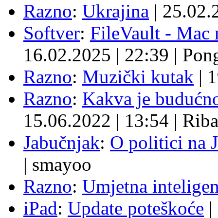
Razno
:
Ukrajina
|
25.02.
Softver
:
FileVault - Ma
16.02.2025
|
22:39
|
Pon
Razno
:
Muzički kutak
|
1
Razno
:
Kakva je budućno
15.06.2022
|
13:54
|
Rib
Jabučnjak
:
O politici na 
|
smayoo
Razno
:
Umjetna inteligen
iPad
:
Update poteškoće
|