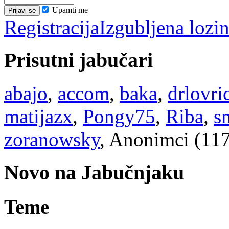
Upamti me
Registracija
Izgubljena lozi
Prisutni jabučari
abajo
,
accom
,
baka
,
drlovri
matijazx
,
Pongy75
,
Riba
,
s
zoranowsky
, Anonimci (11
Novo na Jabučnjaku
Teme