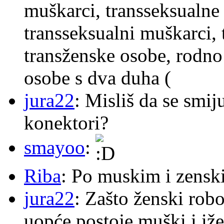
muškarci, transseksualne 
transseksualni muškarci,
transženske osobe, rodno
osobe s dva duha (
jura22
: Misliš da se smij
konektori?
smayoo
:
Riba
: Po muskim i zensk
jura22
: Zašto ženski robo
uopće postoje muški i iže