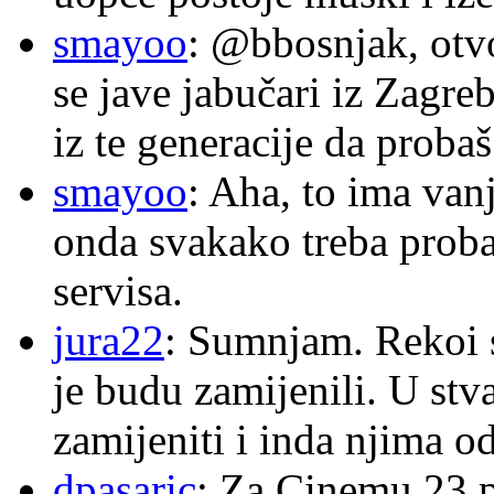
smayoo
: @bbosnjak, otvo
se jave jabučari iz Zagre
iz te generacije da proba
smayoo
: Aha, to ima van
onda svakako treba proba
servisa.
jura22
: Sumnjam. Rekoi s
je budu zamijenili. U stva
zamijeniti i inda njima o
dpasaric
: Za Cinemu 23 p