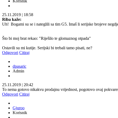
Korisnik
25.11.2019
|
18:58
Riba kaže:
Uh!
Bogami su se i nateglili sa tim G5. Imaš li serijske brojeve negdj
Što bi moj brat rekao: "Riješilo te glomaznog otpada"
Ostavili su mi kutije. Serijski bi trebali tamo pisati, ne?
Odgovori
Citiraj
dpasaric
Admin
25.11.2019
|
20:42
To nema gotovo nikakvu prodajnu vrijednost, pogotovo ovaj pokvaren
Odgovori
Citiraj
Gjuroo
Korisnik