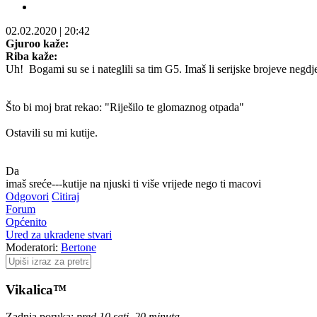
02.02.2020
|
20:42
Gjuroo kaže:
Riba kaže:
Uh!
Bogami su se i nateglili sa tim G5. Imaš li serijske brojeve negdj
Što bi moj brat rekao: "Riješilo te glomaznog otpada"
Ostavili su mi kutije.
Da
imaš sreće---kutije na njuski ti više vrijede nego ti macovi
Odgovori
Citiraj
Forum
Općenito
Ured za ukradene stvari
Moderatori:
Bertone
Vikalica™
Zadnja poruka:
pred 10 sati, 20 minuta