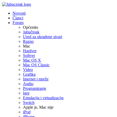
Novosti
Članci
Forum
Općenito
Jabučnjak
Ured za ukradene stvari
Razno
Mac
Hardver
Softver
Mac OS X
Mac OS Classic
Video
Grafika
Internet i mreže
Audio
Programiranje
Igre
Emulacija i virtualizacija
Switch
Apple je, Mac nije
iPod
iPhone