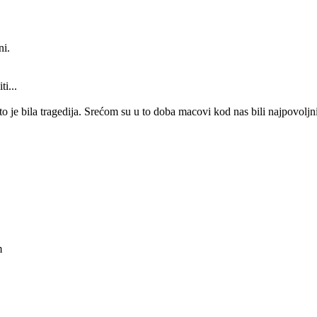
ni.
ti...
 to je bila tragedija. Srećom su u to doba macovi kod nas bili najpovol
em