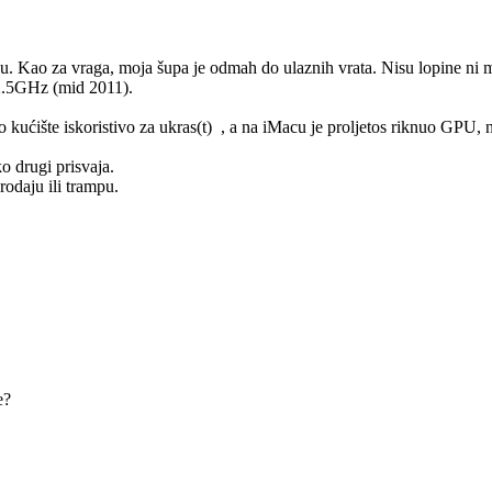
u. Kao za vraga, moja šupa je odmah do ulaznih vrata. Nisu lopine ni mo
 2.5GHz (mid 2011).
 kućište iskoristivo za ukras(t)
, a na iMacu je proljetos riknuo GPU, 
o drugi prisvaja.
rodaju ili trampu.
e?