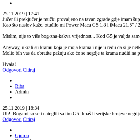
25.11.2019
|
17:41
Jučer ili prekjučer je mučki provaljeno na tavan zgrade gdje imam šup
Kao što naslov kaže, otuđilo mi Power Maca G5 1.8 i iMaca 21.5" /
Mislim, nije to više bog-zna-kakva vrijednost... Kod G5 je valjda samo
Anyway, ukrali su kramu koja je moja krama i nije u redu da si je netk
Molio bih vas da obratite pažnju ako će se negdje ta krama nuditi na p
Hvala!
Odgovori
Citiraj
Riba
Admin
25.11.2019
|
18:34
Uh!
Bogami su se i nateglili sa tim G5. Imaš li serijske brojeve negdj
Odgovori
Citiraj
Gjuroo