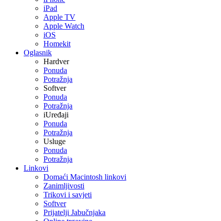
iPad
Apple TV
Apple Watch
iOS
Homekit
Oglasnik
Hardver
Ponuda
Potražnja
Softver
Ponuda
Potražnja
iUređaji
Ponuda
Potražnja
Usluge
Ponuda
Potražnja
Linkovi
Domaći Macintosh linkovi
Zanimljivosti
Trikovi i savjeti
Softver
Prijatelji Jabučnjaka