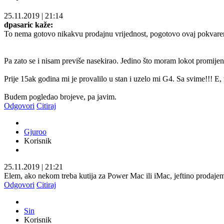
25.11.2019
|
21:14
dpasaric kaže:
To nema gotovo nikakvu prodajnu vrijednost, pogotovo ovaj pokvare
Pa zato se i nisam previše nasekirao. Jedino što moram lokot promijeni
Prije 15ak godina mi je provalilo u stan i uzelo mi G4. Sa svime!!! E,
Budem pogledao brojeve, pa javim.
Odgovori
Citiraj
Gjuroo
Korisnik
25.11.2019
|
21:21
Elem, ako nekom treba kutija za Power Mac ili iMac, jeftino prodaj
Odgovori
Citiraj
Sin
Korisnik