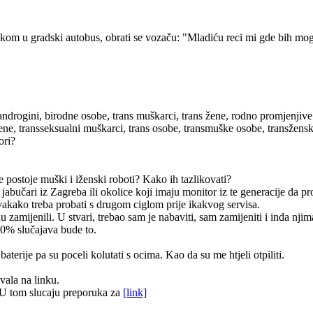
kom u gradski autobus, obrati se vozaču: "Mladiću reci mi gde bih mogao
androgini, birodne osobe, trans muškarci, trans žene, rodno promjenjive
žene, transseksualni muškarci, trans osobe, transmuške osobe, transžen
ori?
e postoje muški i iženski roboti? Kako ih tazlikovati?
 jabučari iz Zagreba ili okolice koji imaju monitor iz te generacije da 
vakako treba probati s drugom ciglom prije ikakvog servisa.
zamijenili. U stvari, trebao sam je nabaviti, sam zamijeniti i inda njim
90% slučajava bude to.
terije pa su poceli kolutati s ocima. Kao da su me htjeli otpiliti.
vala na linku.
U tom slucaju preporuka za
[link]