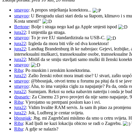
smayoo
: A propos smještanja konektora...
smayoo
: U Beogradu ulazi stari deda sa štapom, klimavo i s mu
Kosta smesti!"
Bertone
: Bolje i straga nego kad ga Apple smjesti ispod
jura22
: I smjestila ga straga.
smayoo
: To je sve EU standardizirala na USB-C.
jura22
: Izgleda da mora biti više od dva konektora!
jura22
: Landtag Brandenburg ih ke nabrojao: Gejevi, lezbijke, 
interseksualni muškarci, transseksualne osobe, transseksualne 
jura22
: Misliš da se smiju stavljati samo muški ili ženski konekt
smayoo
:
Riba
: Po muskim i zenskim konektorima.
jura22
: Zašto ženski robot mora imati sise? U stvari, zašto uopć
smayoo
: @bbosnjak, otvori temu u forumu pa pitaj da ti se jave
smayoo
: Aha, to ima vanjsku ciglu za napajanje? Pa da, onda s
jura22
: Sumnjam. Rekoi su neka nabavim nateriju i onda je budu 
dpasaric
: Za Cinemu 23 prvo provjeri da nije samo napajanje, 
Riba
: Vjerojatno su pretrpani poslom kao i svi.
jura22
: Vidim hvalite RAM servis. Ja sam ih pitao za promjenu ba
jura22
: Jok, Ludbreg je centar svijeta.
bbosnjak
: Jbg. mi Zagrebčani mislimo da smo u cetru svijeta. H
Riba
: Kad ljudi ne kazi lokaciju obicno se radi o Zagrebu.
Riba
: A gdje se nalazis?