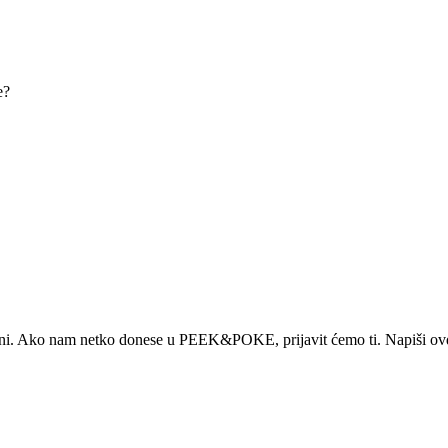
e?
i. Ako nam netko donese u PEEK&POKE, prijavit ćemo ti. Napiši ovdje 