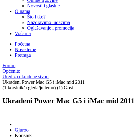
Online trgovine
Novosti i glasine
O nama
Što i tko?
Nazdravimo luđacima
Oglašavanje i promocija
Voćarna
Početna
Nove teme
Pretraga
Forum
Općenito
Ured za ukradene stvari
Ukradeni Power Mac G5 i iMac mid 2011
(1 korsinik/a gleda/ju temu) (1) Gost
Ukradeni Power Mac G5 i iMac mid 2011
Gjuroo
Korisnik