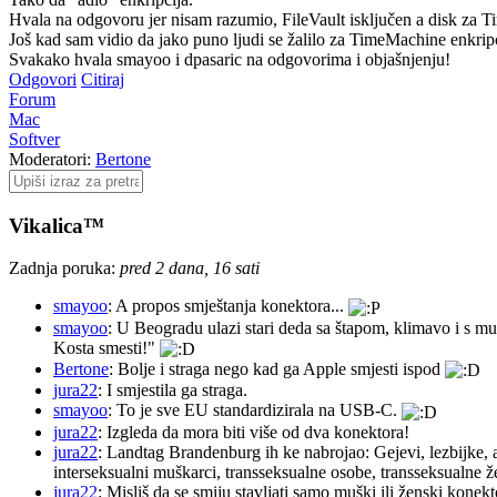
Hvala na odgovoru jer nisam razumio, FileVault isključen a disk za Ti
Još kad sam vidio da jako puno ljudi se žalilo za TimeMachine enkripc
Svakako hvala smayoo i dpasaric na odgovorima i objašnjenju!
Odgovori
Citiraj
Forum
Mac
Softver
Moderatori:
Bertone
Vikalica™
Zadnja poruka:
pred 2 dana, 16 sati
smayoo
: A propos smještanja konektora...
smayoo
: U Beogradu ulazi stari deda sa štapom, klimavo i s mu
Kosta smesti!"
Bertone
: Bolje i straga nego kad ga Apple smjesti ispod
jura22
: I smjestila ga straga.
smayoo
: To je sve EU standardizirala na USB-C.
jura22
: Izgleda da mora biti više od dva konektora!
jura22
: Landtag Brandenburg ih ke nabrojao: Gejevi, lezbijke, 
interseksualni muškarci, transseksualne osobe, transseksualne 
jura22
: Misliš da se smiju stavljati samo muški ili ženski konekt