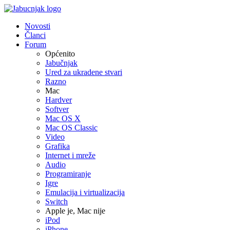
Novosti
Članci
Forum
Općenito
Jabučnjak
Ured za ukradene stvari
Razno
Mac
Hardver
Softver
Mac OS X
Mac OS Classic
Video
Grafika
Internet i mreže
Audio
Programiranje
Igre
Emulacija i virtualizacija
Switch
Apple je, Mac nije
iPod
iPhone