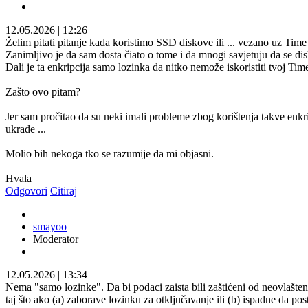
12.05.2026
|
12:26
Želim pitati pitanje kada koristimo SSD diskove ili ... vezano uz Tim
Zanimljivo je da sam dosta čiato o tome i da mnogi savjetuju da se di
Dali je ta enkripcija samo lozinka da nitko nemože iskoristiti tvoj Tim
Zašto ovo pitam?
Jer sam pročitao da su neki imali probleme zbog korištenja takve enkri
ukrade ...
Molio bih nekoga tko se razumije da mi objasni.
Hvala
Odgovori
Citiraj
smayoo
Moderator
12.05.2026
|
13:34
Nema "samo lozinke". Da bi podaci zaista bili zaštićeni od neovlašteno
taj što ako (a) zaborave lozinku za otključavanje ili (b) ispadne da pos