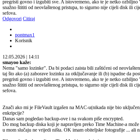
pregristi govno i izgubiti sve. A istovremeno, ako te je netko ozbiljno 
snažno štititi od neovlaštenog pristupa, to sigurno nije cijeli disk i
sefova.
Odgovori
Citiraj
pontmax1
Korisnik
12.05.2026
|
14:11
smayoo kaže:
Nema "samo lozinke". Da bi podaci zaista bili zaštićeni od neovlašteno
taj što ako (a) zaborave lozinku za otključavanje ili (b) ispadne da pos
pregristi govno i izgubiti sve. A istovremeno, ako te je netko ozbiljno 
snažno štititi od neovlaštenog pristupa, to sigurno nije cijeli disk i
sefova.
Znači ako mi je FileVault izgašen na MAC-u(nikada nije bio uključen) a
enkripcije?
Danas sam pogledao backup-ove i na svakom piše encrypted.
Do mog backup diska koji je napravljen preko Time Machine-a može doći
u mom slučaju ne vrijedi ništa. OK imam obiteljske fotografije ... ali ni