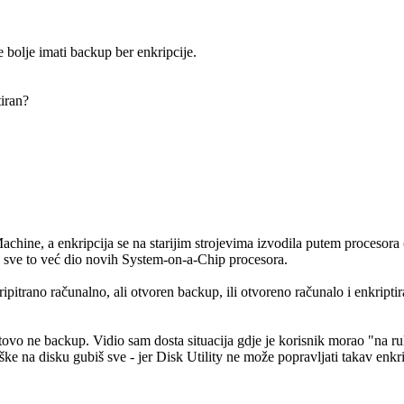
e bolje imati backup ber enkripcije.
tiran?
 Machine, a enkripcija se na starijim strojevima izvodila putem procesora
 sve to već dio novih System-on-a-Chip procesora.
itrano računalno, ali otvoren backup, ili otvoreno računalo i enkriptir
gotovo ne backup. Vidio sam dosta situacija gdje je korisnik morao "na ru
ke na disku gubiš sve - jer Disk Utility ne može popravljati takav enkri