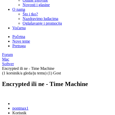
Online trgovine
Novosti i glasine
O nama
Što i tko?
Nazdravimo luđacima
Oglašavanje i promocija
Voćarna
Početna
Nove teme
Pretraga
Forum
Mac
Softver
Encrypted ili ne - Time Machine
(1 korsinik/a gleda/ju temu) (1) Gost
Encrypted ili ne - Time Machine
pontmax1
Korisnik