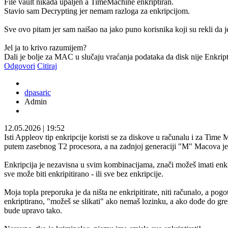
File vault nikada upaljen a TimeMachine enkriptiran.
Stavio sam Decrypting jer nemam razloga za enkripcijom.
Sve ovo pitam jer sam naišao na jako puno korisnika koji su rekli da j
Jel ja to krivo razumijem?
Dali je bolje za MAC u slučaju vraćanja podataka da disk nije Enkrip
Odgovori
Citiraj
dpasaric
Admin
12.05.2026
|
19:52
Isti Appleov tip enkripcije koristi se za diskove u računalu i za Time
putem zasebnog T2 procesora, a na zadnjoj generaciji "M" Macova je
Enkripcija je nezavisna u svim kombinacijama, znači možeš imati enkrip
sve može biti enkripitirano - ili sve bez enkripcije.
Moja topla preporuka je da ništa ne enkripitirate, niti računalo, a po
enkriptirano, "možeš se slikati" ako nemaš lozinku, a ako dođe do greš
bude upravo tako.