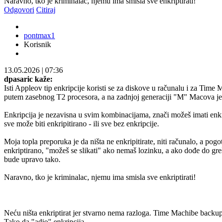
Naravno, tko je kriminalac, njemu ima smisla sve enkriptirati!
Odgovori
Citiraj
pontmax1
Korisnik
13.05.2026
|
07:36
dpasaric kaže:
Isti Appleov tip enkripcije koristi se za diskove u računalu i za Time
putem zasebnog T2 procesora, a na zadnjoj generaciji "M" Macova je
Enkripcija je nezavisna u svim kombinacijama, znači možeš imati enkrip
sve može biti enkripitirano - ili sve bez enkripcije.
Moja topla preporuka je da ništa ne enkripitirate, niti računalo, a po
enkriptirano, "možeš se slikati" ako nemaš lozinku, a ako dođe do greš
bude upravo tako.
Naravno, tko je kriminalac, njemu ima smisla sve enkriptirati!
Neću ništa enkriptirat jer stvarno nema razloga. Time Machibe backup-
Tako da "adio" enkripcija.