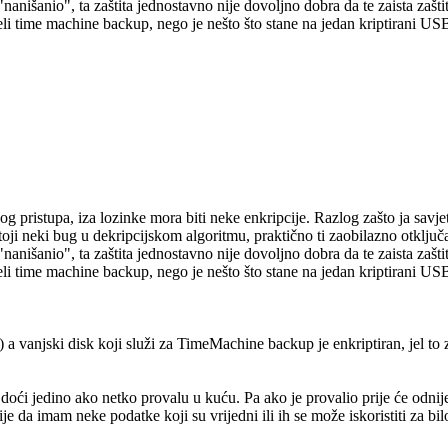
"nanišanio", ta zaštita jednostavno nije dovoljno dobra da te zaista zaštit
li cijeli time machine backup, nego je nešto što stane na jedan kriptira
g pristupa, iza lozinke mora biti neke enkripcije. Razlog zašto ja savj
toji neki bug u dekripcijskom algoritmu, praktično ti zaobilazno otključa
"nanišanio", ta zaštita jednostavno nije dovoljno dobra da te zaista zaštit
li cijeli time machine backup, nego je nešto što stane na jedan kriptira
 vanjski disk koji služi za TimeMachine backup je enkriptiran, jel to zn
 jedino ako netko provalu u kuću. Pa ako je provalio prije će odnijeti
je da imam neke podatke koji su vrijedni ili ih se može iskoristiti za bilo