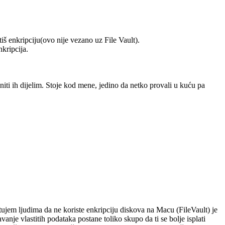
š enkripciju(ovo nije vezano uz File Vault).
nkripcija.
niti ih dijelim. Stoje kod mene, jedino da netko provali u kuću pa
etujem ljudima da ne koriste enkripciju diskova na Macu (FileVault) je
vanje vlastitih podataka postane toliko skupo da ti se bolje isplati