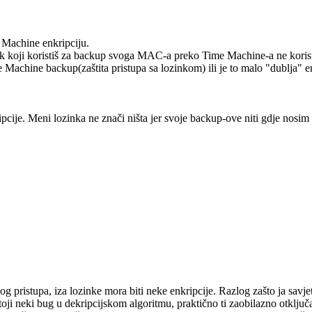
e Machine enkripciju.
sk koji koristiš za backup svoga MAC-a preko Time Machine-a ne koristi
e Machine backup(zaštita pristupa sa lozinkom) ili je to malo "dublja" e
pcije. Meni lozinka ne znači ništa jer svoje backup-ove niti gdje nosim 
g pristupa, iza lozinke mora biti neke enkripcije. Razlog zašto ja savj
toji neki bug u dekripcijskom algoritmu, praktično ti zaobilazno otključa