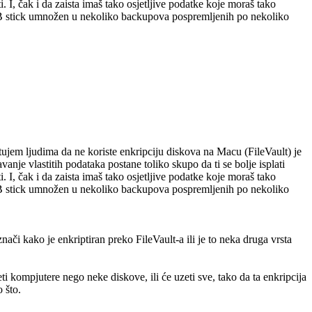
i. I, čak i da zaista imaš tako osjetljive podatke koje moraš tako
ni USB stick umnožen u nekoliko backupova pospremljenih po nekoliko
etujem ljudima da ne koriste enkripciju diskova na Macu (FileVault) je
vanje vlastitih podataka postane toliko skupo da ti se bolje isplati
i. I, čak i da zaista imaš tako osjetljive podatke koje moraš tako
ni USB stick umnožen u nekoliko backupova pospremljenih po nekoliko
ači kako je enkriptiran preko FileVault-a ili je to neka druga vrsta
 kompjutere nego neke diskove, ili će uzeti sve, tako da ta enkripcija
 što.