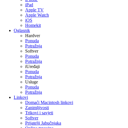
iPad
Apple TV
Apple Watch
iOS
Homekit
Oglasnik
Hardver
Ponuda
Potražnja
Softver
Ponuda
Potražnja
iUređaji
Ponuda
Potražnja
Usluge
Ponuda
Potražnja
Linkovi
Domaći Macintosh linkovi
Zanimljivosti
Trikovi i savjeti
Softver
Prijatelji Jabučnjaka