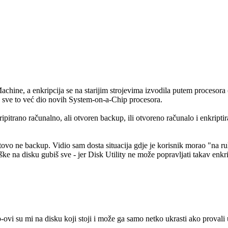
 Machine, a enkripcija se na starijim strojevima izvodila putem procesora
 sve to već dio novih System-on-a-Chip procesora.
itrano računalno, ali otvoren backup, ili otvoreno računalo i enkriptir
gotovo ne backup. Vidio sam dosta situacija gdje je korisnik morao "na ru
ke na disku gubiš sve - jer Disk Utility ne može popravljati takav enkri
ovi su mi na disku koji stoji i može ga samo netko ukrasti ako provali