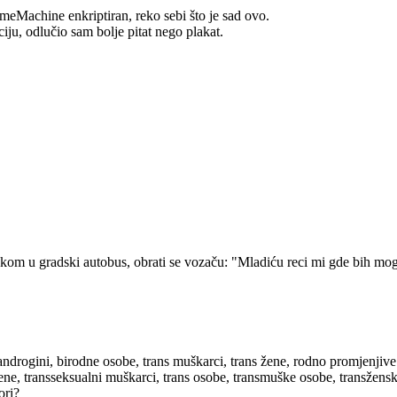
meMachine enkriptiran, reko sebi što je sad ovo.
iju, odlučio sam bolje pitat nego plakat.
kom u gradski autobus, obrati se vozaču: "Mladiću reci mi gde bih mogao
androgini, birodne osobe, trans muškarci, trans žene, rodno promjenjive
žene, transseksualni muškarci, trans osobe, transmuške osobe, transžen
ori?